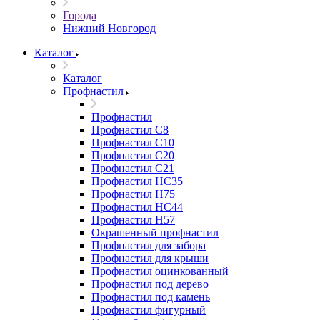
Города
Нижний Новгород
Каталог
Каталог
Профнастил
Профнастил
Профнастил С8
Профнастил С10
Профнастил С20
Профнастил С21
Профнастил НС35
Профнастил Н75
Профнастил HC44
Профнастил Н57
Окрашенный профнастил
Профнастил для забора
Профнастил для крыши
Профнастил оцинкованный
Профнастил под дерево
Профнастил под камень
Профнастил фигурный