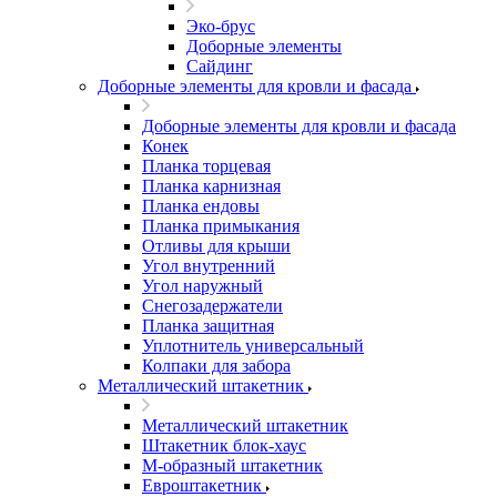
Эко-брус
Доборные элементы
Сайдинг
Доборные элементы для кровли и фасада
Доборные элементы для кровли и фасада
Конек
Планка торцевая
Планка карнизная
Планка ендовы
Планка примыкания
Отливы для крыши
Угол внутренний
Угол наружный
Снегозадержатели
Планка защитная
Уплотнитель универсальный
Колпаки для забора
Металлический штакетник
Металлический штакетник
Штакетник блок-хаус
М-образный штакетник
Евроштакетник