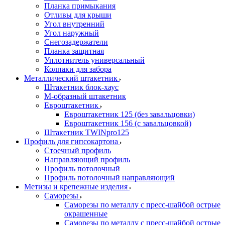
Планка примыкания
Отливы для крыши
Угол внутренний
Угол наружный
Снегозадержатели
Планка защитная
Уплотнитель универсальный
Колпаки для забора
Металлический штакетник
Штакетник блок-хаус
М-образный штакетник
Евроштакетник
Евроштакетник 125 (без завальцовки)
Евроштакетник 156 (с завальцовкой)
Штакетник TWINpro125
Профиль для гипсокартона
Стоечный профиль
Направляющий профиль
Профиль потолочный
Профиль потолочный направляющий
Метизы и крепежные изделия
Саморезы
Саморезы по металлу с пресс-шайбой острые
окрашенные
Саморезы по металлу с пресс-шайбой острые