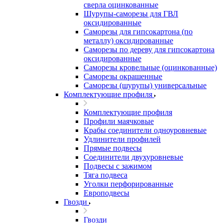
сверла оцинкованные
Шурупы-саморезы для ГВЛ
оксидированные
Саморезы для гипсокартона (по
металлу) оксидированные
Саморезы по дереву для гипсокартона
оксидированные
Саморезы кровельные (оцинкованные)
Саморезы окрашенные
Саморезы (шурупы) универсальные
Комплектующие профиля
Комплектующие профиля
Профили маячковые
Крабы соединители одноуровневые
Удлинители профилей
Прямые подвесы
Соединители двухуровневые
Подвесы с зажимом
Тяга подвеса
Уголки перфорированные
Европодвесы
Гвозди
Гвозди