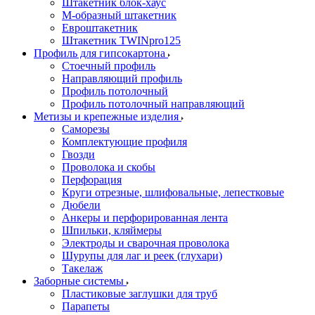
Штакетник блок-хаус
М-образный штакетник
Евроштакетник
Штакетник TWINpro125
Профиль для гипсокартона
Стоечный профиль
Направляющий профиль
Профиль потолочный
Профиль потолочный направляющий
Метизы и крепежные изделия
Саморезы
Комплектующие профиля
Гвозди
Проволока и скобы
Перфорация
Круги отрезные, шлифовальные, лепестковые
Дюбели
Анкеры и перфорированная лента
Шпильки, кляймеры
Электроды и сварочная проволока
Шурупы для лаг и реек (глухари)
Такелаж
Заборные системы
Пластиковые заглушки для труб
Парапеты