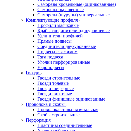
Саморезы кровельные (оцинкованные)
Саморезы окрашенные
Саморезы (шурупы) универсальные
Комплектующие профиля
Профили маячковые
Крабы соединители одноуровневые
Удлинители профилей
Прямые подвесы
Соединители двухуровневые
Подвесы с зажимом
Тяга подвеса
Уголки перфорированные
Европодвесы
Гвозди
Гвозди строительные
Гвозди толевые
Гвозди шиферные
Гвозди винтовые
Гвозди финишные оцинкованные
Проволока и скобы
Проволока стальная вязальная
Скобы строительные
Перфорация
Пластины соединительные
Уголки мебельные