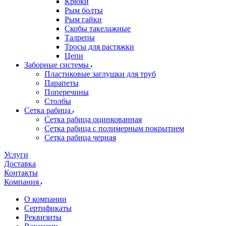
Крюки
Рым болты
Рым гайки
Скобы такелажные
Талрепы
Тросы для растяжки
Цепи
Заборные системы
Пластиковые заглушки для труб
Парапеты
Поперечины
Столбы
Сетка рабица
Сетка рабица оцинкованная
Сетка рабица с полимерным покрытием
Сетка рабица черная
Услуги
Доставка
Контакты
Компания
О компании
Сертификаты
Реквизиты