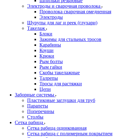
Шпильки резьбовые
Электроды и сварочная проволока
Проволока сварочная омедненная
Электроды
Шурупы для лаг и реек (глухари)
Такелаж
Блоки
Зажимы для стальных тросов
Карабины
Коуши
Крюки
Рым болты
Рым гайки
Скобы такелажные
Талрепы
Тросы для растяжки
Цепи
Заборные системы
Пластиковые заглушки для труб
Парапеты
Поперечины
Столбы
Сетка рабица
Сетка рабица оцинкованная
Сетка рабица с полимерным покрытием