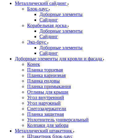
Металлический сайдинг
Блок-хаус
Доборные элементы
Сайдинг
Корабельная доска
Доборные элементы
Сайдинг
Эко-брус
Доборные элементы
Сайдинг
Доборные элементы для кровли и фасада
Конек
Планка торцевая
Планка карнизная
Планка ендовы
Планка примыкания
Отливы для крыши
Угол внутренний
Угол наружный
Снегозадержатели
Планка защитная
Уплотнитель универсальный
Колпаки для забора
Металлический штакетник
Штакетник блок-хаус