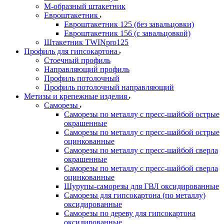
М-образный штакетник
Евроштакетник
Евроштакетник 125 (без завальцовки)
Евроштакетник 156 (с завальцовкой)
Штакетник TWINpro125
Профиль для гипсокартона
Стоечный профиль
Направляющий профиль
Профиль потолочный
Профиль потолочный направляющий
Метизы и крепежные изделия
Саморезы
Саморезы по металлу с пресс-шайбой острые
окрашенные
Саморезы по металлу с пресс-шайбой острые
оцинкованные
Саморезы по металлу с пресс-шайбой сверла
окрашенные
Саморезы по металлу с пресс-шайбой сверла
оцинкованные
Шурупы-саморезы для ГВЛ оксидированные
Саморезы для гипсокартона (по металлу)
оксидированные
Саморезы по дереву для гипсокартона
оксидированные