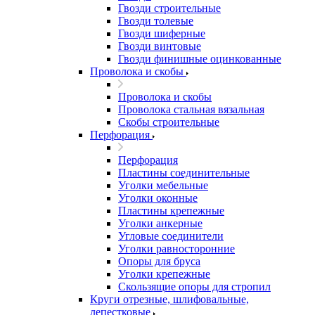
Гвозди строительные
Гвозди толевые
Гвозди шиферные
Гвозди винтовые
Гвозди финишные оцинкованные
Проволока и скобы
Проволока и скобы
Проволока стальная вязальная
Скобы строительные
Перфорация
Перфорация
Пластины соединительные
Уголки мебельные
Уголки оконные
Пластины крепежные
Уголки анкерные
Угловые соединители
Уголки равносторонние
Опоры для бруса
Уголки крепежные
Скользящие опоры для стропил
Круги отрезные, шлифовальные,
лепестковые