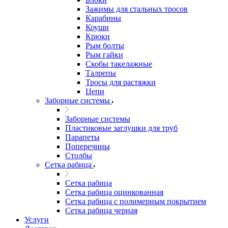
Зажимы для стальных тросов
Карабины
Коуши
Крюки
Рым болты
Рым гайки
Скобы такелажные
Талрепы
Тросы для растяжки
Цепи
Заборные системы
Заборные системы
Пластиковые заглушки для труб
Парапеты
Поперечины
Столбы
Сетка рабица
Сетка рабица
Сетка рабица оцинкованная
Сетка рабица с полимерным покрытием
Сетка рабица черная
Услуги