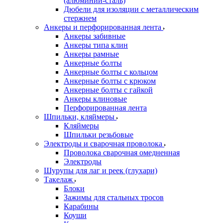
(алюминий-сталь)
Дюбели для изоляции с металлическим
стержнем
Анкеры и перфорированная лента
Анкеры забивные
Анкеры типа клин
Анкеры рамные
Анкерные болты
Анкерные болты с кольцом
Анкерные болты с крюком
Анкерные болты с гайкой
Анкеры клиновые
Перфорированная лента
Шпильки, кляймеры
Кляймеры
Шпильки резьбовые
Электроды и сварочная проволока
Проволока сварочная омедненная
Электроды
Шурупы для лаг и реек (глухари)
Такелаж
Блоки
Зажимы для стальных тросов
Карабины
Коуши