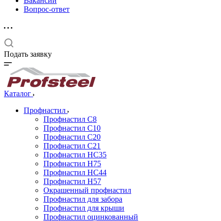
Вакансии
Вопрос-ответ
Подать заявку
Каталог
Профнастил
Профнастил С8
Профнастил С10
Профнастил С20
Профнастил С21
Профнастил НС35
Профнастил Н75
Профнастил HC44
Профнастил Н57
Окрашенный профнастил
Профнастил для забора
Профнастил для крыши
Профнастил оцинкованный