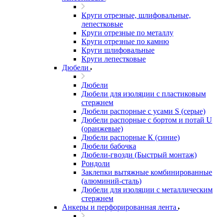
Круги отрезные, шлифовальные,
лепестковые
Круги отрезные по металлу
Круги отрезные по камню
Круги шлифовальные
Круги лепестковые
Дюбели
Дюбели
Дюбели для изоляции с пластиковым
стержнем
Дюбели распорные с усами S (серые)
Дюбели распорные c бортом и потай U
(оранжевые)
Дюбели распорные К (синие)
Дюбели бабочка
Дюбели-гвозди (Быстрый монтаж)
Рондоли
Заклепки вытяжные комбинированные
(алюминий-сталь)
Дюбели для изоляции с металлическим
стержнем
Анкеры и перфорированная лента