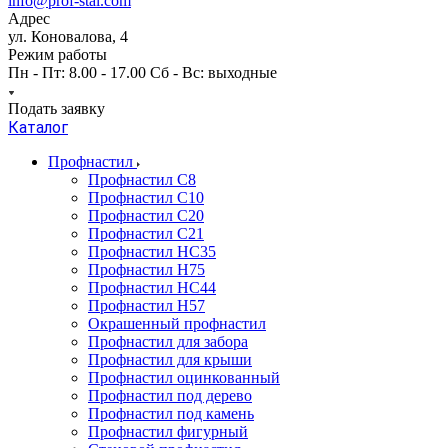
info@prof-stal.com
Адрес
ул. Коновалова, 4
Режим работы
Пн - Пт: 8.00 - 17.00 Сб - Вс: выходные
Подать заявку
Каталог
Профнастил
Профнастил С8
Профнастил С10
Профнастил С20
Профнастил С21
Профнастил НС35
Профнастил Н75
Профнастил HC44
Профнастил Н57
Окрашенный профнастил
Профнастил для забора
Профнастил для крыши
Профнастил оцинкованный
Профнастил под дерево
Профнастил под камень
Профнастил фигурный