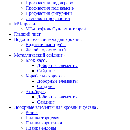
Профнастил под дерево
Профнастил под камень
Профнастил фигурный
Стеновой профнастил
МЧ-профиль
МЧ-профиль Супермонтеррей
Гладкий лист
Водосточная система для кровли
Водосточные трубы
Желоб водосточный
Металлический сайдинг
Блок-хаус
Доборные элементы
Сайдинг
Корабельная доска
Доборные элементы
Сайдинг
Эко-брус
Доборные элементы
Сайдинг
Доборные элементы для кровли и фасада
Конек
Планка торцевая
Планка карнизная
Планка ендовы