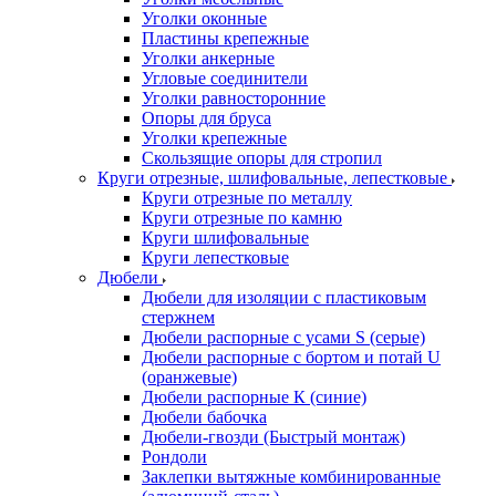
Уголки оконные
Пластины крепежные
Уголки анкерные
Угловые соединители
Уголки равносторонние
Опоры для бруса
Уголки крепежные
Скользящие опоры для стропил
Круги отрезные, шлифовальные, лепестковые
Круги отрезные по металлу
Круги отрезные по камню
Круги шлифовальные
Круги лепестковые
Дюбели
Дюбели для изоляции с пластиковым
стержнем
Дюбели распорные с усами S (серые)
Дюбели распорные c бортом и потай U
(оранжевые)
Дюбели распорные К (синие)
Дюбели бабочка
Дюбели-гвозди (Быстрый монтаж)
Рондоли
Заклепки вытяжные комбинированные