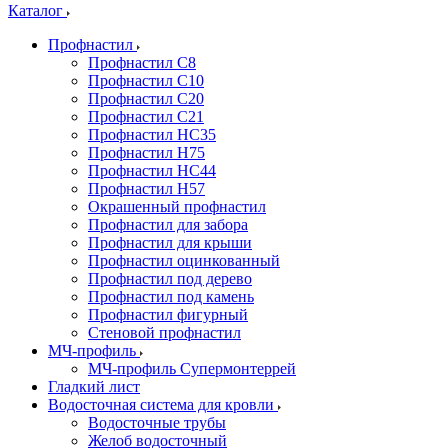
Каталог
Профнастил
Профнастил С8
Профнастил С10
Профнастил С20
Профнастил С21
Профнастил НС35
Профнастил Н75
Профнастил HC44
Профнастил Н57
Окрашенный профнастил
Профнастил для забора
Профнастил для крыши
Профнастил оцинкованный
Профнастил под дерево
Профнастил под камень
Профнастил фигурный
Стеновой профнастил
МЧ-профиль
МЧ-профиль Супермонтеррей
Гладкий лист
Водосточная система для кровли
Водосточные трубы
Желоб водосточный