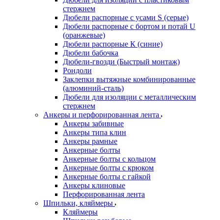
стержнем
Дюбели распорные с усами S (серые)
Дюбели распорные c бортом и потай U
(оранжевые)
Дюбели распорные К (синие)
Дюбели бабочка
Дюбели-гвозди (Быстрый монтаж)
Рондоли
Заклепки вытяжные комбинированные
(алюминий-сталь)
Дюбели для изоляции с металлическим
стержнем
Анкеры и перфорированная лента
Анкеры забивные
Анкеры типа клин
Анкеры рамные
Анкерные болты
Анкерные болты с кольцом
Анкерные болты с крюком
Анкерные болты с гайкой
Анкеры клиновые
Перфорированная лента
Шпильки, кляймеры
Кляймеры