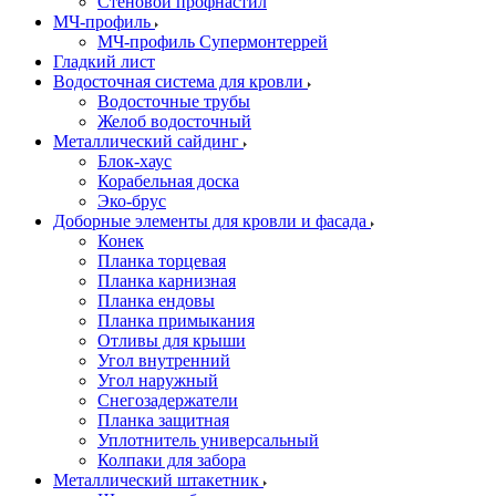
Стеновой профнастил
МЧ-профиль
МЧ-профиль Супермонтеррей
Гладкий лист
Водосточная система для кровли
Водосточные трубы
Желоб водосточный
Металлический сайдинг
Блок-хаус
Корабельная доска
Эко-брус
Доборные элементы для кровли и фасада
Конек
Планка торцевая
Планка карнизная
Планка ендовы
Планка примыкания
Отливы для крыши
Угол внутренний
Угол наружный
Снегозадержатели
Планка защитная
Уплотнитель универсальный
Колпаки для забора
Металлический штакетник