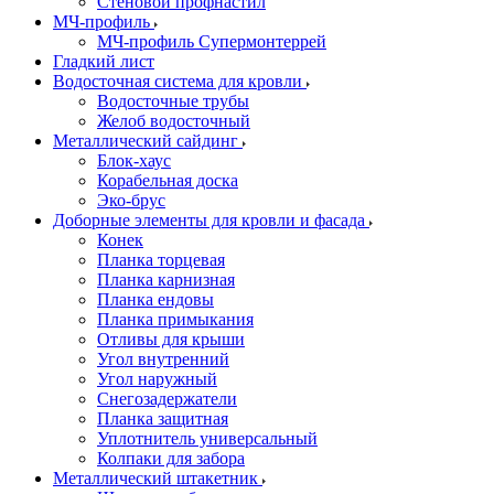
Стеновой профнастил
МЧ-профиль
МЧ-профиль Супермонтеррей
Гладкий лист
Водосточная система для кровли
Водосточные трубы
Желоб водосточный
Металлический сайдинг
Блок-хаус
Корабельная доска
Эко-брус
Доборные элементы для кровли и фасада
Конек
Планка торцевая
Планка карнизная
Планка ендовы
Планка примыкания
Отливы для крыши
Угол внутренний
Угол наружный
Снегозадержатели
Планка защитная
Уплотнитель универсальный
Колпаки для забора
Металлический штакетник