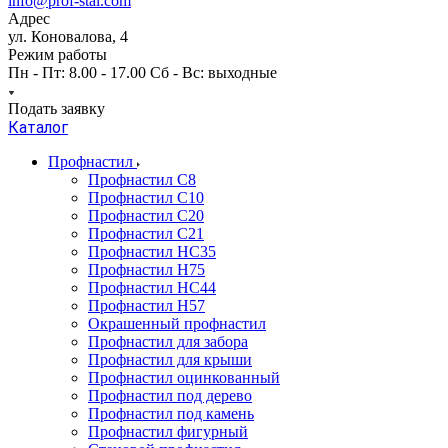
info@prof-stal.com
Адрес
ул. Коновалова, 4
Режим работы
Пн - Пт: 8.00 - 17.00 Сб - Вс: выходные
Подать заявку
Каталог
Профнастил
Профнастил С8
Профнастил С10
Профнастил С20
Профнастил С21
Профнастил НС35
Профнастил Н75
Профнастил HC44
Профнастил Н57
Окрашенный профнастил
Профнастил для забора
Профнастил для крыши
Профнастил оцинкованный
Профнастил под дерево
Профнастил под камень
Профнастил фигурный