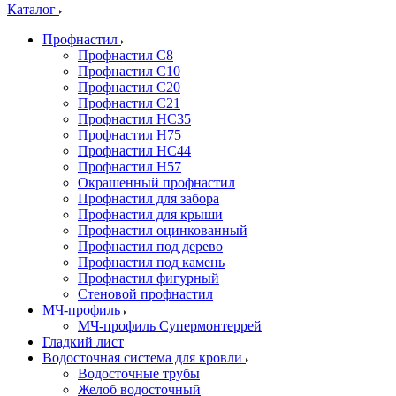
Каталог
Профнастил
Профнастил С8
Профнастил С10
Профнастил С20
Профнастил С21
Профнастил НС35
Профнастил Н75
Профнастил HC44
Профнастил Н57
Окрашенный профнастил
Профнастил для забора
Профнастил для крыши
Профнастил оцинкованный
Профнастил под дерево
Профнастил под камень
Профнастил фигурный
Стеновой профнастил
МЧ-профиль
МЧ-профиль Супермонтеррей
Гладкий лист
Водосточная система для кровли
Водосточные трубы
Желоб водосточный