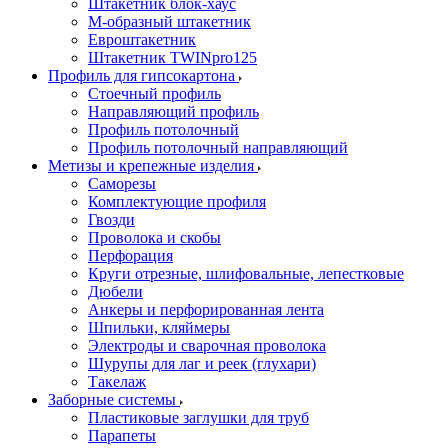
Штакетник блок-хаус
М-образный штакетник
Евроштакетник
Штакетник TWINpro125
Профиль для гипсокартона
Стоечный профиль
Направляющий профиль
Профиль потолочный
Профиль потолочный направляющий
Метизы и крепежные изделия
Саморезы
Комплектующие профиля
Гвозди
Проволока и скобы
Перфорация
Круги отрезные, шлифовальные, лепестковые
Дюбели
Анкеры и перфорированная лента
Шпильки, кляймеры
Электроды и сварочная проволока
Шурупы для лаг и реек (глухари)
Такелаж
Заборные системы
Пластиковые заглушки для труб
Парапеты