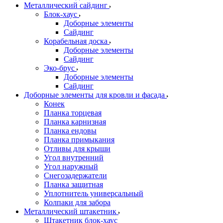
Металлический сайдинг
Блок-хаус
Доборные элементы
Сайдинг
Корабельная доска
Доборные элементы
Сайдинг
Эко-брус
Доборные элементы
Сайдинг
Доборные элементы для кровли и фасада
Конек
Планка торцевая
Планка карнизная
Планка ендовы
Планка примыкания
Отливы для крыши
Угол внутренний
Угол наружный
Снегозадержатели
Планка защитная
Уплотнитель универсальный
Колпаки для забора
Металлический штакетник
Штакетник блок-хаус