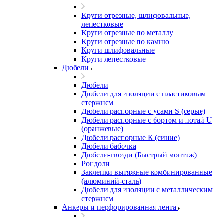
Круги отрезные, шлифовальные,
лепестковые
Круги отрезные по металлу
Круги отрезные по камню
Круги шлифовальные
Круги лепестковые
Дюбели
Дюбели
Дюбели для изоляции с пластиковым
стержнем
Дюбели распорные с усами S (серые)
Дюбели распорные c бортом и потай U
(оранжевые)
Дюбели распорные К (синие)
Дюбели бабочка
Дюбели-гвозди (Быстрый монтаж)
Рондоли
Заклепки вытяжные комбинированные
(алюминий-сталь)
Дюбели для изоляции с металлическим
стержнем
Анкеры и перфорированная лента