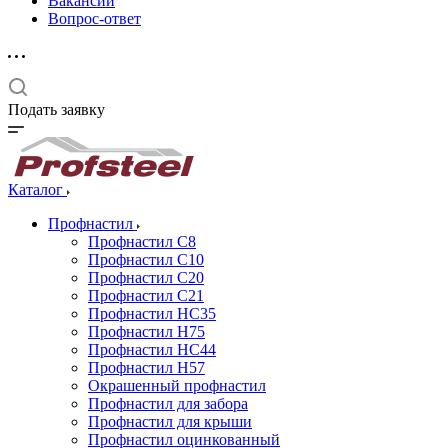
Вакансии
Вопрос-ответ
Подать заявку
Каталог
Профнастил
Профнастил С8
Профнастил С10
Профнастил С20
Профнастил С21
Профнастил НС35
Профнастил Н75
Профнастил HC44
Профнастил Н57
Окрашенный профнастил
Профнастил для забора
Профнастил для крыши
Профнастил оцинкованный