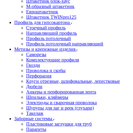
Штакетник блок-хаус
М-образный штакетник
Евроштакетник
Штакетник TWINpro125
Профиль для гипсокартона
Стоечный профиль
Направляющий профиль
Профиль потолочный
Профиль потолочный направляющий
Метизы и крепежные изделия
Саморезы
Комплектующие профиля
Гвозди
Проволока и скобы
Перфорация
Круги отрезные, шлифовальные, лепестковые
Дюбели
Анкеры и перфорированная лента
Шпильки, кляймеры
Электроды и сварочная проволока
Шурупы для лаг и реек (глухари)
Такелаж
Заборные системы
Пластиковые заглушки для труб
Парапеты