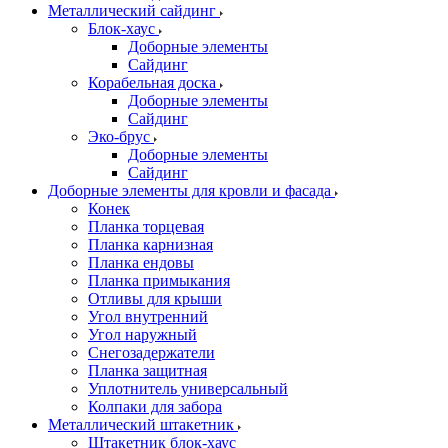
Металлический сайдинг
Блок-хаус
Доборные элементы
Сайдинг
Корабельная доска
Доборные элементы
Сайдинг
Эко-брус
Доборные элементы
Сайдинг
Доборные элементы для кровли и фасада
Конек
Планка торцевая
Планка карнизная
Планка ендовы
Планка примыкания
Отливы для крыши
Угол внутренний
Угол наружный
Снегозадержатели
Планка защитная
Уплотнитель универсальный
Колпаки для забора
Металлический штакетник
Штакетник блок-хаус