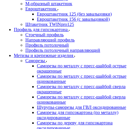
М-образный штакетник
Евроштакетник
Евроштакетник 125 (без завальцовки)
Евроштакетник 156 (с завальцовкой)
Штакетник TWINpro125
Профиль для гипсокартона
Стоечный профиль
Направляющий профиль
Профиль потолочный
Профиль потолочный направляющий
Метизы и крепежные изделия
Саморезы
Саморезы по металлу с пресс-шайбой острые
окрашенные
Саморезы по металлу с пресс-шайбой острые
оцинкованные
Саморезы по металлу с пресс-шайбой сверла
окрашенные
Саморезы по металлу с пресс-шайбой сверла
оцинкованные
Шурупы-саморезы для ГВЛ оксидированные
Саморезы для гипсокартона (по металлу)
оксидированные
Саморезы по дереву для гипсокартона
оксидированные