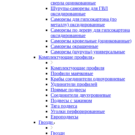
сверла оцинкованные
Шурупы-саморезы для ГВЛ
оксидированные
Саморезы для гипсокартона (по
металлу) оксидированные
Саморезы по дереву для гипсокартона
оксидированные
Саморезы кровельные (оцинкованные)
Саморезы окрашенные
Саморезы (шурупы) универсальные
Комплектующие профиля
Комплектующие профиля
Профили маячковые
Крабы соединители одноуровневые
Удлинители профилей
Прямые подвесы
Соединители двухуровневые
Подвесы с зажимом
Тяга подвеса
Уголки перфорированные
Европодвесы
Гвозди
Гвозди