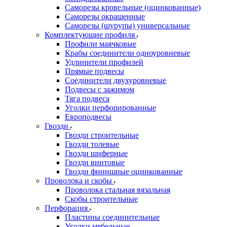
Саморезы кровельные (оцинкованные)
Саморезы окрашенные
Саморезы (шурупы) универсальные
Комплектующие профиля
Профили маячковые
Крабы соединители одноуровневые
Удлинители профилей
Прямые подвесы
Соединители двухуровневые
Подвесы с зажимом
Тяга подвеса
Уголки перфорированные
Европодвесы
Гвозди
Гвозди строительные
Гвозди толевые
Гвозди шиферные
Гвозди винтовые
Гвозди финишные оцинкованные
Проволока и скобы
Проволока стальная вязальная
Скобы строительные
Перфорация
Пластины соединительные
Уголки мебельные