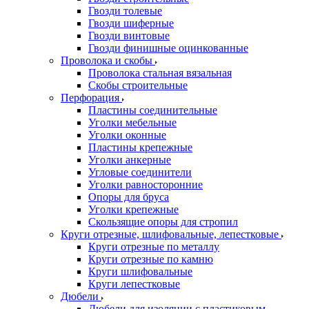
Гвозди толевые
Гвозди шиферные
Гвозди винтовые
Гвозди финишные оцинкованные
Проволока и скобы
Проволока стальная вязальная
Скобы строительные
Перфорация
Пластины соединительные
Уголки мебельные
Уголки оконные
Пластины крепежные
Уголки анкерные
Угловые соединители
Уголки равносторонние
Опоры для бруса
Уголки крепежные
Скользящие опоры для стропил
Круги отрезные, шлифовальные, лепестковые
Круги отрезные по металлу
Круги отрезные по камню
Круги шлифовальные
Круги лепестковые
Дюбели
Дюбели для изоляции с пластиковым