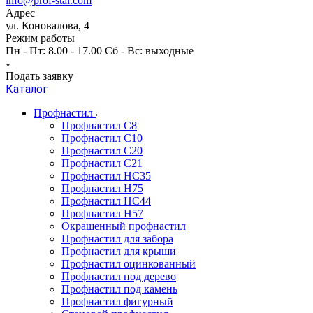
info@prof-stal.com
Адрес
ул. Коновалова, 4
Режим работы
Пн - Пт: 8.00 - 17.00 Сб - Вс: выходные
Подать заявку
Каталог
Профнастил
Профнастил С8
Профнастил С10
Профнастил С20
Профнастил С21
Профнастил НС35
Профнастил Н75
Профнастил HC44
Профнастил Н57
Окрашенный профнастил
Профнастил для забора
Профнастил для крыши
Профнастил оцинкованный
Профнастил под дерево
Профнастил под камень
Профнастил фигурный