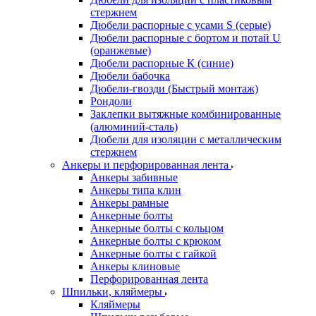
стержнем
Дюбели распорные с усами S (серые)
Дюбели распорные c бортом и потай U
(оранжевые)
Дюбели распорные К (синие)
Дюбели бабочка
Дюбели-гвозди (Быстрый монтаж)
Рондоли
Заклепки вытяжные комбинированные
(алюминий-сталь)
Дюбели для изоляции с металлическим
стержнем
Анкеры и перфорированная лента
Анкеры забивные
Анкеры типа клин
Анкеры рамные
Анкерные болты
Анкерные болты с кольцом
Анкерные болты с крюком
Анкерные болты с гайкой
Анкеры клиновые
Перфорированная лента
Шпильки, кляймеры
Кляймеры