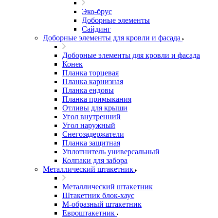
Эко-брус
Доборные элементы
Сайдинг
Доборные элементы для кровли и фасада
Доборные элементы для кровли и фасада
Конек
Планка торцевая
Планка карнизная
Планка ендовы
Планка примыкания
Отливы для крыши
Угол внутренний
Угол наружный
Снегозадержатели
Планка защитная
Уплотнитель универсальный
Колпаки для забора
Металлический штакетник
Металлический штакетник
Штакетник блок-хаус
М-образный штакетник
Евроштакетник