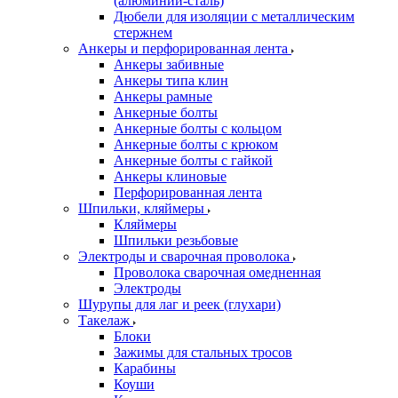
(алюминий-сталь)
Дюбели для изоляции с металлическим
стержнем
Анкеры и перфорированная лента
Анкеры забивные
Анкеры типа клин
Анкеры рамные
Анкерные болты
Анкерные болты с кольцом
Анкерные болты с крюком
Анкерные болты с гайкой
Анкеры клиновые
Перфорированная лента
Шпильки, кляймеры
Кляймеры
Шпильки резьбовые
Электроды и сварочная проволока
Проволока сварочная омедненная
Электроды
Шурупы для лаг и реек (глухари)
Такелаж
Блоки
Зажимы для стальных тросов
Карабины
Коуши