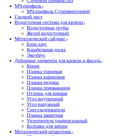
Стеновой профнастил
МЧ-профиль
МЧ-профиль Супермонтеррей
Гладкий лист
Водосточная система для кровли
Водосточные трубы
Желоб водосточный
Металлический сайдинг
Блок-хаус
Корабельная доска
Эко-брус
Доборные элементы для кровли и фасада
Конек
Планка торцевая
Планка карнизная
Планка ендовы
Планка примыкания
Отливы для крыши
Угол внутренний
Угол наружный
Снегозадержатели
Планка защитная
Уплотнитель универсальный
Колпаки для забора
Металлический штакетник