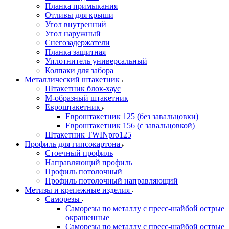
Планка примыкания
Отливы для крыши
Угол внутренний
Угол наружный
Снегозадержатели
Планка защитная
Уплотнитель универсальный
Колпаки для забора
Металлический штакетник
Штакетник блок-хаус
М-образный штакетник
Евроштакетник
Евроштакетник 125 (без завальцовки)
Евроштакетник 156 (с завальцовкой)
Штакетник TWINpro125
Профиль для гипсокартона
Стоечный профиль
Направляющий профиль
Профиль потолочный
Профиль потолочный направляющий
Метизы и крепежные изделия
Саморезы
Саморезы по металлу с пресс-шайбой острые
окрашенные
Саморезы по металлу с пресс-шайбой острые