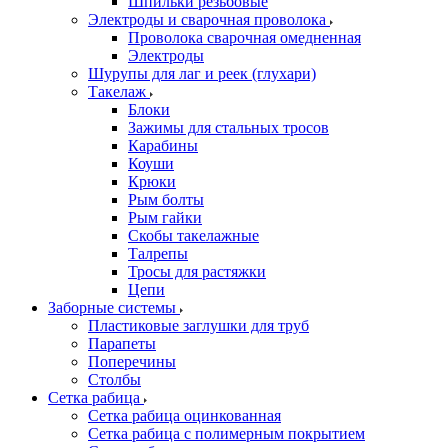
Шпильки резьбовые
Электроды и сварочная проволока
Проволока сварочная омедненная
Электроды
Шурупы для лаг и реек (глухари)
Такелаж
Блоки
Зажимы для стальных тросов
Карабины
Коуши
Крюки
Рым болты
Рым гайки
Скобы такелажные
Талрепы
Тросы для растяжки
Цепи
Заборные системы
Пластиковые заглушки для труб
Парапеты
Поперечины
Столбы
Сетка рабица
Сетка рабица оцинкованная
Сетка рабица с полимерным покрытием