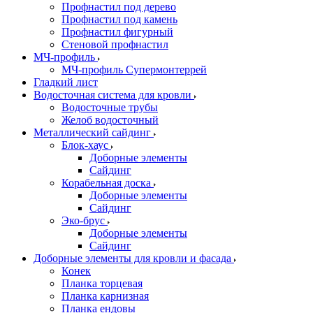
Профнастил под дерево
Профнастил под камень
Профнастил фигурный
Стеновой профнастил
МЧ-профиль
МЧ-профиль Супермонтеррей
Гладкий лист
Водосточная система для кровли
Водосточные трубы
Желоб водосточный
Металлический сайдинг
Блок-хаус
Доборные элементы
Сайдинг
Корабельная доска
Доборные элементы
Сайдинг
Эко-брус
Доборные элементы
Сайдинг
Доборные элементы для кровли и фасада
Конек
Планка торцевая
Планка карнизная
Планка ендовы