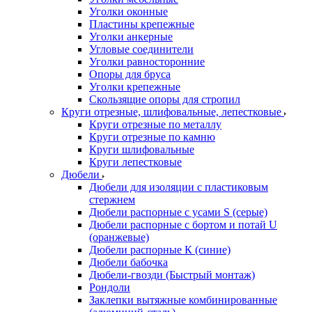
Уголки оконные
Пластины крепежные
Уголки анкерные
Угловые соединители
Уголки равносторонние
Опоры для бруса
Уголки крепежные
Скользящие опоры для стропил
Круги отрезные, шлифовальные, лепестковые
Круги отрезные по металлу
Круги отрезные по камню
Круги шлифовальные
Круги лепестковые
Дюбели
Дюбели для изоляции с пластиковым
стержнем
Дюбели распорные с усами S (серые)
Дюбели распорные c бортом и потай U
(оранжевые)
Дюбели распорные К (синие)
Дюбели бабочка
Дюбели-гвозди (Быстрый монтаж)
Рондоли
Заклепки вытяжные комбинированные