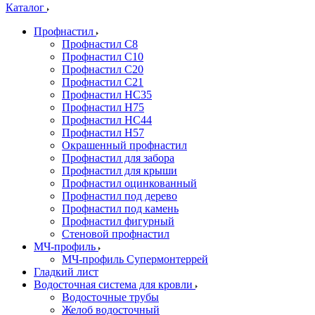
Каталог
Профнастил
Профнастил С8
Профнастил С10
Профнастил С20
Профнастил С21
Профнастил НС35
Профнастил Н75
Профнастил HC44
Профнастил Н57
Окрашенный профнастил
Профнастил для забора
Профнастил для крыши
Профнастил оцинкованный
Профнастил под дерево
Профнастил под камень
Профнастил фигурный
Стеновой профнастил
МЧ-профиль
МЧ-профиль Супермонтеррей
Гладкий лист
Водосточная система для кровли
Водосточные трубы
Желоб водосточный