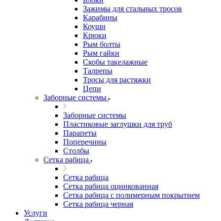
Зажимы для стальных тросов
Карабины
Коуши
Крюки
Рым болты
Рым гайки
Скобы такелажные
Талрепы
Тросы для растяжки
Цепи
Заборные системы
Заборные системы
Пластиковые заглушки для труб
Парапеты
Поперечины
Столбы
Сетка рабица
Сетка рабица
Сетка рабица оцинкованная
Сетка рабица с полимерным покрытием
Сетка рабица черная
Услуги