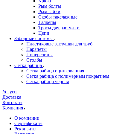
Крюки
Рым болты
Рым гайки
Скобы такелажные
Талрепы
Тросы для растяжки
Цепи
Заборные системы
Пластиковые заглушки для труб
Парапеты
Поперечины
Столбы
Сетка рабица
Сетка рабица оцинкованная
Сетка рабица с полимерным покрытием
Сетка рабица черная
Услуги
Доставка
Контакты
Компания
О компании
Сертификаты
Реквизиты