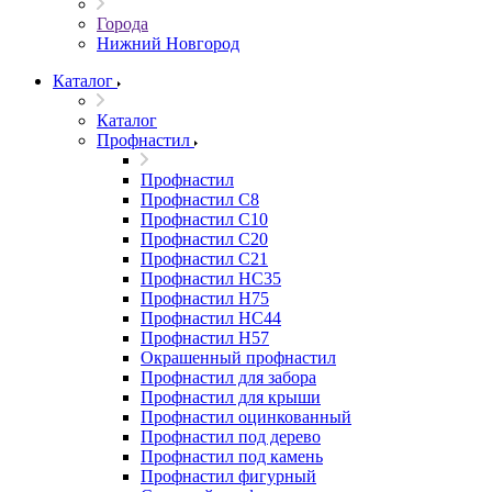
Города
Нижний Новгород
Каталог
Каталог
Профнастил
Профнастил
Профнастил С8
Профнастил С10
Профнастил С20
Профнастил С21
Профнастил НС35
Профнастил Н75
Профнастил HC44
Профнастил Н57
Окрашенный профнастил
Профнастил для забора
Профнастил для крыши
Профнастил оцинкованный
Профнастил под дерево
Профнастил под камень
Профнастил фигурный