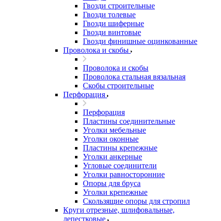
Гвозди строительные
Гвозди толевые
Гвозди шиферные
Гвозди винтовые
Гвозди финишные оцинкованные
Проволока и скобы
Проволока и скобы
Проволока стальная вязальная
Скобы строительные
Перфорация
Перфорация
Пластины соединительные
Уголки мебельные
Уголки оконные
Пластины крепежные
Уголки анкерные
Угловые соединители
Уголки равносторонние
Опоры для бруса
Уголки крепежные
Скользящие опоры для стропил
Круги отрезные, шлифовальные,
лепестковые