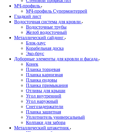
Стеновой профнастил
МЧ-профиль
МЧ-профиль Супермонтеррей
Гладкий лист
Водосточная система для кровли
Водосточные трубы
Желоб водосточный
Металлический сайдинг
Блок-хаус
Корабельная доска
Эко-брус
Доборные элементы для кровли и фасада
Конек
Планка торцевая
Планка карнизная
Планка ендовы
Планка примыкания
Отливы для крыши
Угол внутренний
Угол наружный
Снегозадержатели
Планка защитная
Уплотнитель универсальный
Колпаки для забора
Металлический штакетник