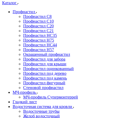
Каталог
Профнастил
Профнастил С8
Профнастил С10
Профнастил С20
Профнастил С21
Профнастил НС35
Профнастил Н75
Профнастил HC44
Профнастил Н57
Окрашенный профнастил
Профнастил для забора
Профнастил для крыши
Профнастил оцинкованный
Профнастил под дерево
Профнастил под камень
Профнастил фигурный
Стеновой профнастил
МЧ-профиль
МЧ-профиль Супермонтеррей
Гладкий лист
Водосточная система для кровли
Водосточные трубы
Желоб водосточный