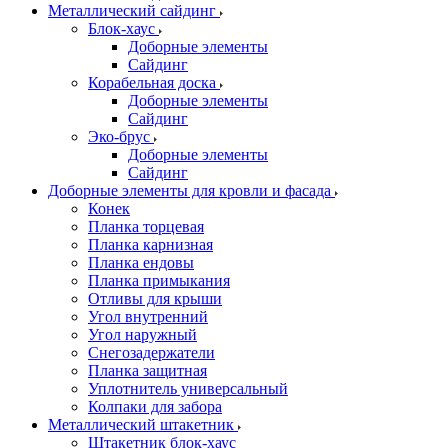
Металлический сайдинг
Блок-хаус
Доборные элементы
Сайдинг
Корабельная доска
Доборные элементы
Сайдинг
Эко-брус
Доборные элементы
Сайдинг
Доборные элементы для кровли и фасада
Конек
Планка торцевая
Планка карнизная
Планка ендовы
Планка примыкания
Отливы для крыши
Угол внутренний
Угол наружный
Снегозадержатели
Планка защитная
Уплотнитель универсальный
Колпаки для забора
Металлический штакетник
Штакетник блок-хаус