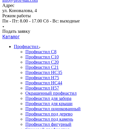
info@prof-stal.com
Адрес
ул. Коновалова, 4
Режим работы
Пн - Пт: 8.00 - 17.00 Сб - Вс: выходные
Подать заявку
Каталог
Профнастил
Профнастил С8
Профнастил С10
Профнастил С20
Профнастил С21
Профнастил НС35
Профнастил Н75
Профнастил HC44
Профнастил Н57
Окрашенный профнастил
Профнастил для забора
Профнастил для крыши
Профнастил оцинкованный
Профнастил под дерево
Профнастил под камень
Профнастил фигурный