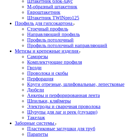
Штакетник блок-хаус
М-образный штакетник
Евроштакетник
Штакетник TWINpro125
Профиль для гипсокартона
Стоечный профиль
Направляющий профиль
Профиль потолочный
Профиль потолочный направляющий
Метизы и крепежные изделия
Саморезы
Комплектующие профиля
Гвозди
Проволока и скобы
Перфорация
Круги отрезные, шлифовальные, лепестковые
Дюбели
Анкеры и перфорированная лента
Шпильки, кляймеры
Электроды и сварочная проволока
Шурупы для лаг и реек (глухари)
Такелаж
Заборные системы
Пластиковые заглушки для труб
Парапеты