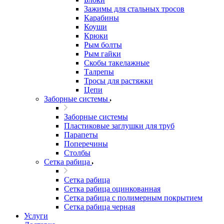
Зажимы для стальных тросов
Карабины
Коуши
Крюки
Рым болты
Рым гайки
Скобы такелажные
Талрепы
Тросы для растяжки
Цепи
Заборные системы
Заборные системы
Пластиковые заглушки для труб
Парапеты
Поперечины
Столбы
Сетка рабица
Сетка рабица
Сетка рабица оцинкованная
Сетка рабица с полимерным покрытием
Сетка рабица черная
Услуги