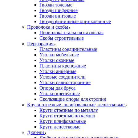
Гвозди толевые
Гвозди шиферные
Гвозди винтовые
Гвозди финишные оцинкованные
Проволока и скобы
Проволока стальная вязальная
Скобы строительные
Перфорация
Пластины соединительные
Уголки мебельные
Уголки оконные
Пластины крепежные
Уголки анкерные
Угловые соединители
Уголки равносторонние
Опоры для бруса
Уголки крепежные
Скользящие опоры для стропил
Круги отрезные, шлифовальные, лепестковые
Круги отрезные по металлу
Круги отрезные по камню
Круги шлифовальные
Круги лепестковые
Дюбели
Дюбели для изоляции с пластиковым