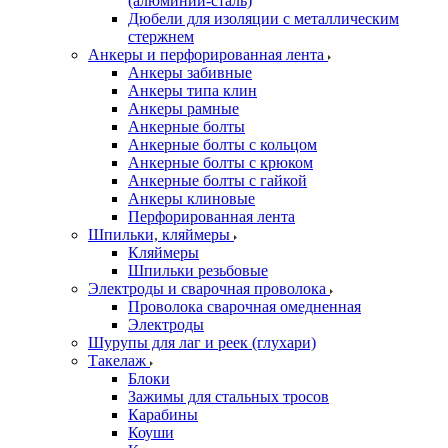
(алюминий-сталь)
Дюбели для изоляции с металлическим
стержнем
Анкеры и перфорированная лента
Анкеры забивные
Анкеры типа клин
Анкеры рамные
Анкерные болты
Анкерные болты с кольцом
Анкерные болты с крюком
Анкерные болты с гайкой
Анкеры клиновые
Перфорированная лента
Шпильки, кляймеры
Кляймеры
Шпильки резьбовые
Электроды и сварочная проволока
Проволока сварочная омедненная
Электроды
Шурупы для лаг и реек (глухари)
Такелаж
Блоки
Зажимы для стальных тросов
Карабины
Коуши