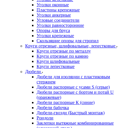
Уголки оконные
Пластины крепежные
Уголки анкерные
Угловые соединители
Уголки равносторонние
Опоры для бруса
Уголки крепежные
Скользящие опоры для стропил
Круги отрезные, шлифовальные, лепестковые
Круги отрезные по металлу
Круги отрезные по камню
Круги шлифовальные
Круги лепестковые
Дюбели
Дюбели для изоляции с пластиковым
стержнем
Дюбели распорные с усами S (серые)
Дюбели распорные c бортом и потай U
(оранжевые)
Дюбели распорные К (синие)
Дюбели бабочка
Дюбели-гвозди (Быстрый монтаж)
Рондоли
Заклепки вытяжные комбинированные