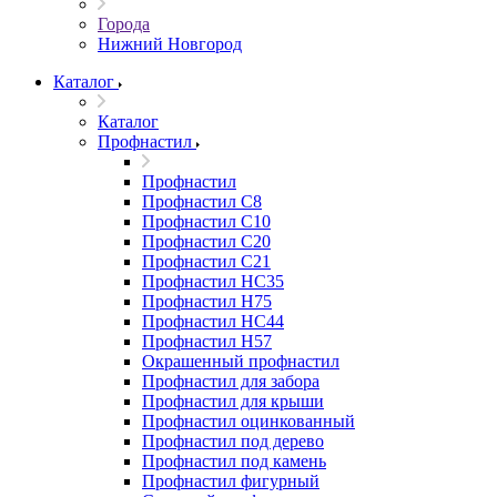
Города
Нижний Новгород
Каталог
Каталог
Профнастил
Профнастил
Профнастил С8
Профнастил С10
Профнастил С20
Профнастил С21
Профнастил НС35
Профнастил Н75
Профнастил HC44
Профнастил Н57
Окрашенный профнастил
Профнастил для забора
Профнастил для крыши
Профнастил оцинкованный
Профнастил под дерево
Профнастил под камень
Профнастил фигурный