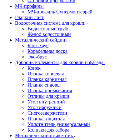
Стеновой профнастил
МЧ-профиль
МЧ-профиль Супермонтеррей
Гладкий лист
Водосточная система для кровли
Водосточные трубы
Желоб водосточный
Металлический сайдинг
Блок-хаус
Корабельная доска
Эко-брус
Доборные элементы для кровли и фасада
Конек
Планка торцевая
Планка карнизная
Планка ендовы
Планка примыкания
Отливы для крыши
Угол внутренний
Угол наружный
Снегозадержатели
Планка защитная
Уплотнитель универсальный
Колпаки для забора
Металлический штакетник