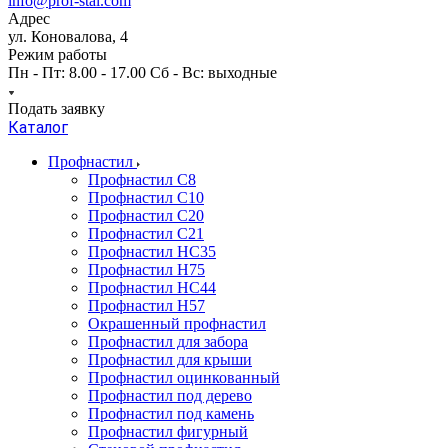
info@prof-stal.com
Адрес
ул. Коновалова, 4
Режим работы
Пн - Пт: 8.00 - 17.00 Сб - Вс: выходные
Подать заявку
Каталог
Профнастил
Профнастил С8
Профнастил С10
Профнастил С20
Профнастил С21
Профнастил НС35
Профнастил Н75
Профнастил HC44
Профнастил Н57
Окрашенный профнастил
Профнастил для забора
Профнастил для крыши
Профнастил оцинкованный
Профнастил под дерево
Профнастил под камень
Профнастил фигурный