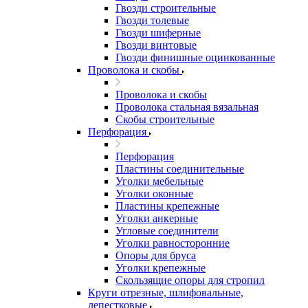
Гвозди строительные
Гвозди толевые
Гвозди шиферные
Гвозди винтовые
Гвозди финишные оцинкованные
Проволока и скобы
Проволока и скобы
Проволока стальная вязальная
Скобы строительные
Перфорация
Перфорация
Пластины соединительные
Уголки мебельные
Уголки оконные
Пластины крепежные
Уголки анкерные
Угловые соединители
Уголки равносторонние
Опоры для бруса
Уголки крепежные
Скользящие опоры для стропил
Круги отрезные, шлифовальные,
лепестковые