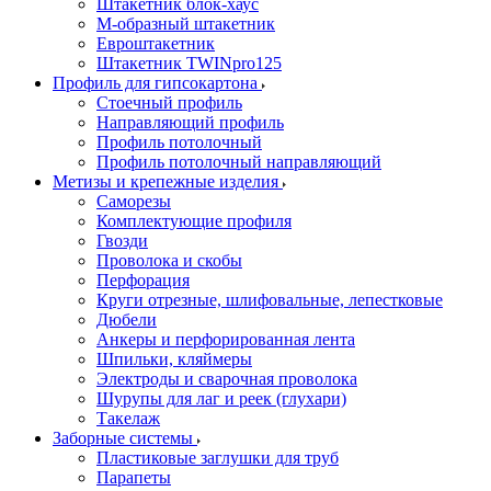
Штакетник блок-хаус
М-образный штакетник
Евроштакетник
Штакетник TWINpro125
Профиль для гипсокартона
Стоечный профиль
Направляющий профиль
Профиль потолочный
Профиль потолочный направляющий
Метизы и крепежные изделия
Саморезы
Комплектующие профиля
Гвозди
Проволока и скобы
Перфорация
Круги отрезные, шлифовальные, лепестковые
Дюбели
Анкеры и перфорированная лента
Шпильки, кляймеры
Электроды и сварочная проволока
Шурупы для лаг и реек (глухари)
Такелаж
Заборные системы
Пластиковые заглушки для труб
Парапеты