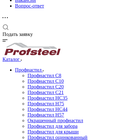
Вакансии
Вопрос-ответ
Подать заявку
Каталог
Профнастил
Профнастил С8
Профнастил С10
Профнастил С20
Профнастил С21
Профнастил НС35
Профнастил Н75
Профнастил HC44
Профнастил Н57
Окрашенный профнастил
Профнастил для забора
Профнастил для крыши
Профнастил оцинкованный