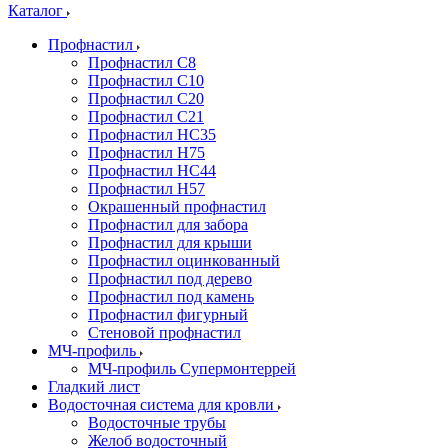
Каталог
Профнастил
Профнастил С8
Профнастил С10
Профнастил С20
Профнастил С21
Профнастил НС35
Профнастил Н75
Профнастил HC44
Профнастил Н57
Окрашенный профнастил
Профнастил для забора
Профнастил для крыши
Профнастил оцинкованный
Профнастил под дерево
Профнастил под камень
Профнастил фигурный
Стеновой профнастил
МЧ-профиль
МЧ-профиль Супермонтеррей
Гладкий лист
Водосточная система для кровли
Водосточные трубы
Желоб водосточный