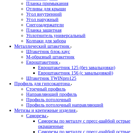
Планка примыкания
Отливы для крыши
Угол внутренний
Угол наружный
Снегозадержатели
Планка защитная
Уплотнитель универсальный
Колпаки для забора
Металлический штакетник
Штакетник блок-хаус
М-образный штакетник
Евроштакетник
Евроштакетник 125 (без завальцовки)
Евроштакетник 156 (с завальцовкой)
Штакетник TWINpro125
Профиль для гипсокартона
Стоечный профиль
Направляющий профиль
Профиль потолочный
Профиль потолочный направляющий
Метизы и крепежные изделия
Саморезы
Саморезы по металлу с пресс-шайбой острые
окрашенные
Саморезы по металлу с пресс-шайбой острые