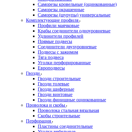
Саморезы кровельные (оцинкованные)
Саморезы окрашенные
Саморезы (шурупы) универсальные
Комплектующие профиля
Профили маячковые
Крабы соединители одноуровневые
Удлинители профилей
Прямые подвесы
Соединители двухуровневые
Подвесы с зажимом
Тяга подвеса
Уголки перфорированные
Европодвесы
Гвозди
Гвозди строительные
Гвозди толевые
Гвозди шиферные
Гвозди винтовые
Гвозди финишные оцинкованные
Проволока и скобы
Проволока стальная вязальная
Скобы строительные
Перфорация
Пластины соединительные
Уголки мебельные