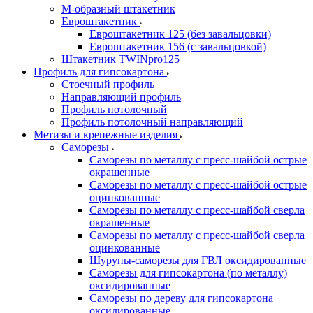
М-образный штакетник
Евроштакетник
Евроштакетник 125 (без завальцовки)
Евроштакетник 156 (с завальцовкой)
Штакетник TWINpro125
Профиль для гипсокартона
Стоечный профиль
Направляющий профиль
Профиль потолочный
Профиль потолочный направляющий
Метизы и крепежные изделия
Саморезы
Саморезы по металлу с пресс-шайбой острые
окрашенные
Саморезы по металлу с пресс-шайбой острые
оцинкованные
Саморезы по металлу с пресс-шайбой сверла
окрашенные
Саморезы по металлу с пресс-шайбой сверла
оцинкованные
Шурупы-саморезы для ГВЛ оксидированные
Саморезы для гипсокартона (по металлу)
оксидированные
Саморезы по дереву для гипсокартона
оксидированные