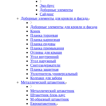
Эко-брус
Доборные элементы
Сайдинг
Доборные элементы для кровли и фасада
Доборные элементы для кровли и фасада
Конек
Планка торцевая
Планка карнизная
Планка ендовы
Планка примыкания
Отливы для крыши
Угол внутренний
Угол наружный
Снегозадержатели
Планка защитная
Уплотнитель универсальный
Колпаки для забора
Металлический штакетник
Металлический штакетник
Штакетник блок-хаус
М-образный штакетник
Евроштакетник