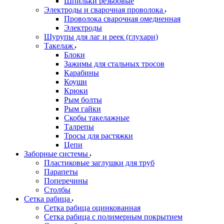
Шпильки резьбовые
Электроды и сварочная проволока
Проволока сварочная омедненная
Электроды
Шурупы для лаг и реек (глухари)
Такелаж
Блоки
Зажимы для стальных тросов
Карабины
Коуши
Крюки
Рым болты
Рым гайки
Скобы такелажные
Талрепы
Тросы для растяжки
Цепи
Заборные системы
Пластиковые заглушки для труб
Парапеты
Поперечины
Столбы
Сетка рабица
Сетка рабица оцинкованная
Сетка рабица с полимерным покрытием