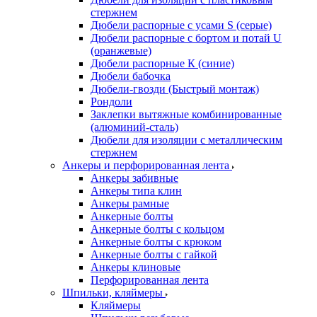
стержнем
Дюбели распорные с усами S (серые)
Дюбели распорные c бортом и потай U
(оранжевые)
Дюбели распорные К (синие)
Дюбели бабочка
Дюбели-гвозди (Быстрый монтаж)
Рондоли
Заклепки вытяжные комбинированные
(алюминий-сталь)
Дюбели для изоляции с металлическим
стержнем
Анкеры и перфорированная лента
Анкеры забивные
Анкеры типа клин
Анкеры рамные
Анкерные болты
Анкерные болты с кольцом
Анкерные болты с крюком
Анкерные болты с гайкой
Анкеры клиновые
Перфорированная лента
Шпильки, кляймеры
Кляймеры