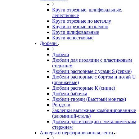
Круги отрезные, шлифовальные,
лепестковые
Круги отрезные по металлу
Круги отрезные по камню
Круги шлифовальные
Круги лепестковые
Дюбели
Дюбели
Дюбели для изоляции с пластиковым
стержнем
Дюбели распорные с усами S (серые)
Дюбели распорные c бортом и потай U
(оранжевые)
Дюбели распорные К (синие)
Дюбели бабочка
Дюбели-гвозди (Быстрый монтаж)
Рондоли
Заклепки вытяжные комбинированные
(алюминий-сталь)
Дюбели для изоляции с металлическим
стержнем
Анкеры и перфорированная лента