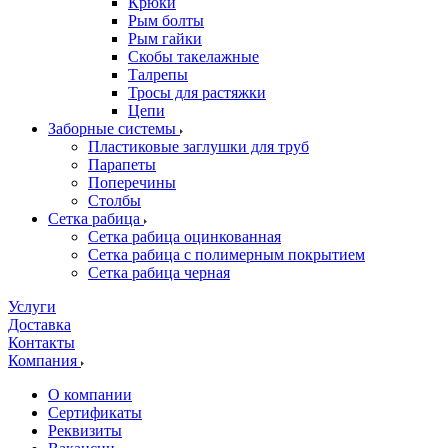
Крюки
Рым болты
Рым гайки
Скобы такелажные
Талрепы
Тросы для растяжки
Цепи
Заборные системы
Пластиковые заглушки для труб
Парапеты
Поперечины
Столбы
Сетка рабица
Сетка рабица оцинкованная
Сетка рабица с полимерным покрытием
Сетка рабица черная
Услуги
Доставка
Контакты
Компания
О компании
Сертификаты
Реквизиты