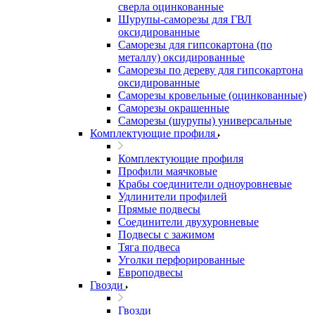
сверла оцинкованные
Шурупы-саморезы для ГВЛ
оксидированные
Саморезы для гипсокартона (по
металлу) оксидированные
Саморезы по дереву для гипсокартона
оксидированные
Саморезы кровельные (оцинкованные)
Саморезы окрашенные
Саморезы (шурупы) универсальные
Комплектующие профиля
Комплектующие профиля
Профили маячковые
Крабы соединители одноуровневые
Удлинители профилей
Прямые подвесы
Соединители двухуровневые
Подвесы с зажимом
Тяга подвеса
Уголки перфорированные
Европодвесы
Гвозди
Гвозди