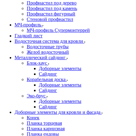
Профнастил под дерево
Профнастил под камень
Профнастил фигурный
Стеновой профнастил
МЧ-профиль
МЧ-профиль Супермонтеррей
Гладкий лист
Водосточная система для кровли
Водосточные трубы
Желоб водосточный
Металлический сайдинг
Блок-хаус
Доборные элементы
Сайдинг
Корабельная доска
Доборные элементы
Сайдинг
Эко-брус
Доборные элементы
Сайдинг
Доборные элементы для кровли и фасада
Конек
Планка торцевая
Планка карнизная
Планка ендовы