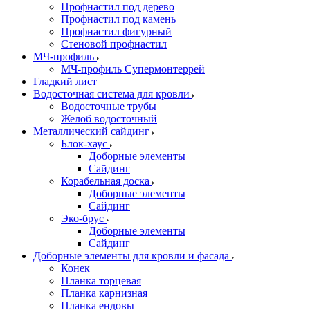
Профнастил под дерево
Профнастил под камень
Профнастил фигурный
Стеновой профнастил
МЧ-профиль
МЧ-профиль Супермонтеррей
Гладкий лист
Водосточная система для кровли
Водосточные трубы
Желоб водосточный
Металлический сайдинг
Блок-хаус
Доборные элементы
Сайдинг
Корабельная доска
Доборные элементы
Сайдинг
Эко-брус
Доборные элементы
Сайдинг
Доборные элементы для кровли и фасада
Конек
Планка торцевая
Планка карнизная
Планка ендовы