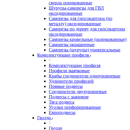
сверла оцинкованные
Шурупы-саморезы для ГВЛ
оксидированные
Саморезы для гипсокартона (по
металлу) оксидированные
Саморезы по дереву для гипсокартона
оксидированные
Саморезы кровельные (оцинкованные)
Саморезы окрашенные
Саморезы (шурупы) универсальные
Комплектующие профиля
Комплектующие профиля
Профили маячковые
Крабы соединители одноуровневые
Удлинители профилей
Прямые подвесы
Соединители двухуровневые
Подвесы с зажимом
Тяга подвеса
Уголки перфорированные
Европодвесы
Гвозди
Гвозди