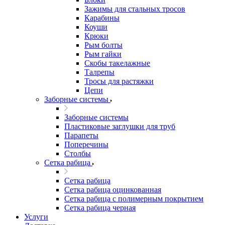
Зажимы для стальных тросов
Карабины
Коуши
Крюки
Рым болты
Рым гайки
Скобы такелажные
Талрепы
Тросы для растяжки
Цепи
Заборные системы
Заборные системы
Пластиковые заглушки для труб
Парапеты
Поперечины
Столбы
Сетка рабица
Сетка рабица
Сетка рабица оцинкованная
Сетка рабица с полимерным покрытием
Сетка рабица черная
Услуги