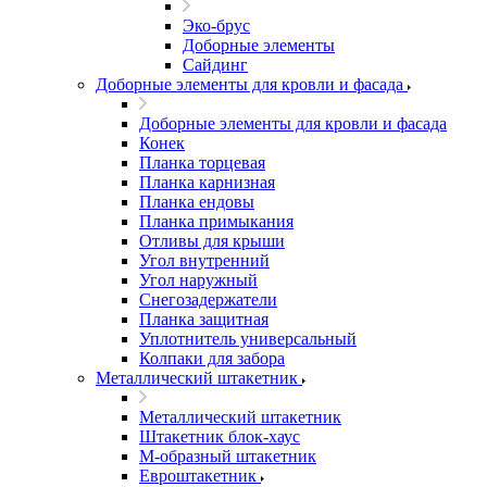
Эко-брус
Доборные элементы
Сайдинг
Доборные элементы для кровли и фасада
Доборные элементы для кровли и фасада
Конек
Планка торцевая
Планка карнизная
Планка ендовы
Планка примыкания
Отливы для крыши
Угол внутренний
Угол наружный
Снегозадержатели
Планка защитная
Уплотнитель универсальный
Колпаки для забора
Металлический штакетник
Металлический штакетник
Штакетник блок-хаус
М-образный штакетник
Евроштакетник