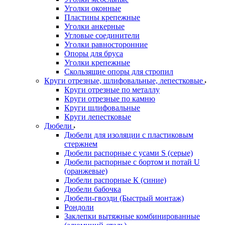
Уголки оконные
Пластины крепежные
Уголки анкерные
Угловые соединители
Уголки равносторонние
Опоры для бруса
Уголки крепежные
Скользящие опоры для стропил
Круги отрезные, шлифовальные, лепестковые
Круги отрезные по металлу
Круги отрезные по камню
Круги шлифовальные
Круги лепестковые
Дюбели
Дюбели для изоляции с пластиковым
стержнем
Дюбели распорные с усами S (серые)
Дюбели распорные c бортом и потай U
(оранжевые)
Дюбели распорные К (синие)
Дюбели бабочка
Дюбели-гвозди (Быстрый монтаж)
Рондоли
Заклепки вытяжные комбинированные