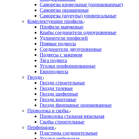
Саморезы кровельные (оцинкованные)
Саморезы окрашенные
Саморезы (шурупы) универсальные
Комплектующие профиля
Профили маячковые
Крабы соединители одноуровневые
Удлинители профилей
Прямые подвесы
Соединители двухуровневые
Подвесы с зажимом
Тяга подвеса
Уголки перфорированные
Европодвесы
Гвозди
Гвозди строительные
Гвозди толевые
Гвозди шиферные
Гвозди винтовые
Гвозди финишные оцинкованные
Проволока и скобы
Проволока стальная вязальная
Скобы строительные
Перфорация
Пластины соединительные
Уголки мебельные