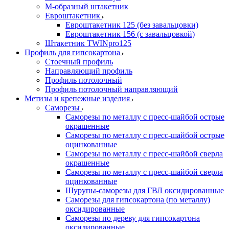
М-образный штакетник
Евроштакетник
Евроштакетник 125 (без завальцовки)
Евроштакетник 156 (с завальцовкой)
Штакетник TWINpro125
Профиль для гипсокартона
Стоечный профиль
Направляющий профиль
Профиль потолочный
Профиль потолочный направляющий
Метизы и крепежные изделия
Саморезы
Саморезы по металлу с пресс-шайбой острые
окрашенные
Саморезы по металлу с пресс-шайбой острые
оцинкованные
Саморезы по металлу с пресс-шайбой сверла
окрашенные
Саморезы по металлу с пресс-шайбой сверла
оцинкованные
Шурупы-саморезы для ГВЛ оксидированные
Саморезы для гипсокартона (по металлу)
оксидированные
Саморезы по дереву для гипсокартона
оксидированные