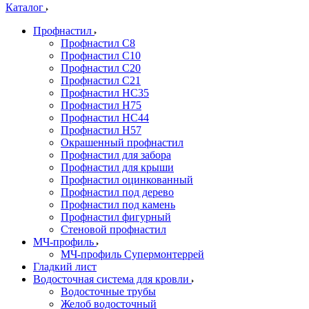
Каталог
Профнастил
Профнастил С8
Профнастил С10
Профнастил С20
Профнастил С21
Профнастил НС35
Профнастил Н75
Профнастил HC44
Профнастил Н57
Окрашенный профнастил
Профнастил для забора
Профнастил для крыши
Профнастил оцинкованный
Профнастил под дерево
Профнастил под камень
Профнастил фигурный
Стеновой профнастил
МЧ-профиль
МЧ-профиль Супермонтеррей
Гладкий лист
Водосточная система для кровли
Водосточные трубы
Желоб водосточный