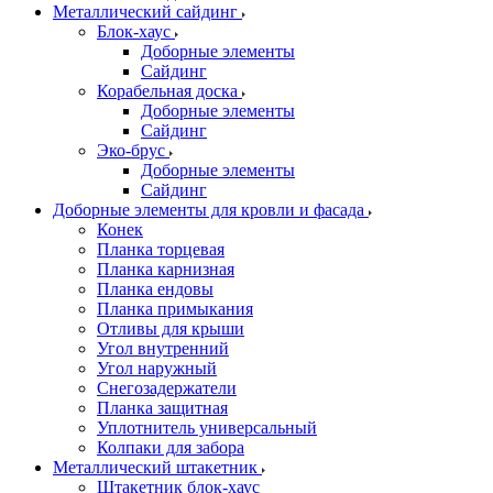
Металлический сайдинг
Блок-хаус
Доборные элементы
Сайдинг
Корабельная доска
Доборные элементы
Сайдинг
Эко-брус
Доборные элементы
Сайдинг
Доборные элементы для кровли и фасада
Конек
Планка торцевая
Планка карнизная
Планка ендовы
Планка примыкания
Отливы для крыши
Угол внутренний
Угол наружный
Снегозадержатели
Планка защитная
Уплотнитель универсальный
Колпаки для забора
Металлический штакетник
Штакетник блок-хаус