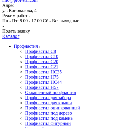
info@prof-stal.com
Адрес
ул. Коновалова, 4
Режим работы
Пн - Пт: 8.00 - 17.00 Сб - Вс: выходные
Подать заявку
Каталог
Профнастил
Профнастил С8
Профнастил С10
Профнастил С20
Профнастил С21
Профнастил НС35
Профнастил Н75
Профнастил HC44
Профнастил Н57
Окрашенный профнастил
Профнастил для забора
Профнастил для крыши
Профнастил оцинкованный
Профнастил под дерево
Профнастил под камень
Профнастил фигурный