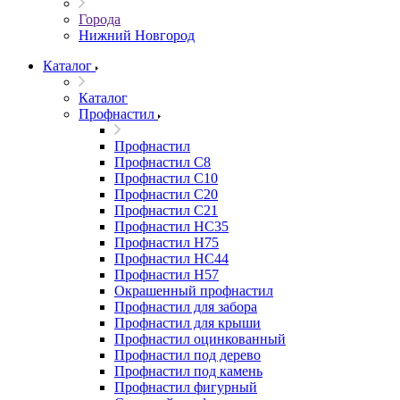
Города
Нижний Новгород
Каталог
Каталог
Профнастил
Профнастил
Профнастил С8
Профнастил С10
Профнастил С20
Профнастил С21
Профнастил НС35
Профнастил Н75
Профнастил HC44
Профнастил Н57
Окрашенный профнастил
Профнастил для забора
Профнастил для крыши
Профнастил оцинкованный
Профнастил под дерево
Профнастил под камень
Профнастил фигурный