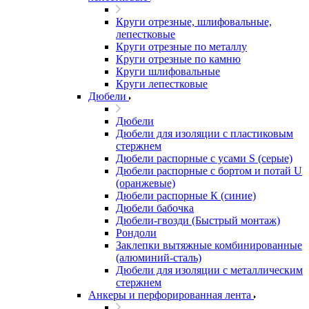
Круги отрезные, шлифовальные,
лепестковые
Круги отрезные по металлу
Круги отрезные по камню
Круги шлифовальные
Круги лепестковые
Дюбели
Дюбели
Дюбели для изоляции с пластиковым
стержнем
Дюбели распорные с усами S (серые)
Дюбели распорные c бортом и потай U
(оранжевые)
Дюбели распорные К (синие)
Дюбели бабочка
Дюбели-гвозди (Быстрый монтаж)
Рондоли
Заклепки вытяжные комбинированные
(алюминий-сталь)
Дюбели для изоляции с металлическим
стержнем
Анкеры и перфорированная лента