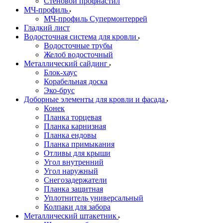
Стеновой профнастил
МЧ-профиль
МЧ-профиль Супермонтеррей
Гладкий лист
Водосточная система для кровли
Водосточные трубы
Желоб водосточный
Металлический сайдинг
Блок-хаус
Корабельная доска
Эко-брус
Доборные элементы для кровли и фасада
Конек
Планка торцевая
Планка карнизная
Планка ендовы
Планка примыкания
Отливы для крыши
Угол внутренний
Угол наружный
Снегозадержатели
Планка защитная
Уплотнитель универсальный
Колпаки для забора
Металлический штакетник