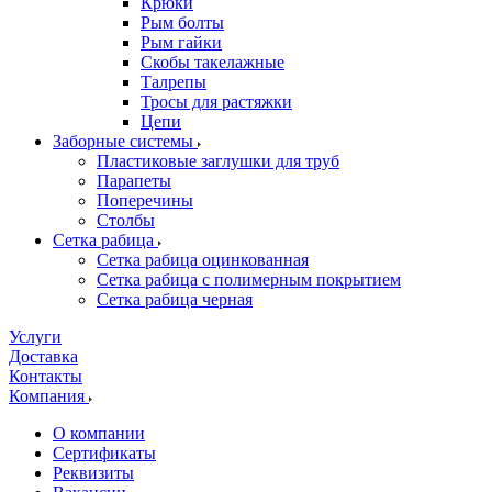
Крюки
Рым болты
Рым гайки
Скобы такелажные
Талрепы
Тросы для растяжки
Цепи
Заборные системы
Пластиковые заглушки для труб
Парапеты
Поперечины
Столбы
Сетка рабица
Сетка рабица оцинкованная
Сетка рабица с полимерным покрытием
Сетка рабица черная
Услуги
Доставка
Контакты
Компания
О компании
Сертификаты
Реквизиты