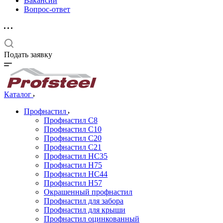
Вакансии
Вопрос-ответ
Подать заявку
Каталог
Профнастил
Профнастил С8
Профнастил С10
Профнастил С20
Профнастил С21
Профнастил НС35
Профнастил Н75
Профнастил HC44
Профнастил Н57
Окрашенный профнастил
Профнастил для забора
Профнастил для крыши
Профнастил оцинкованный