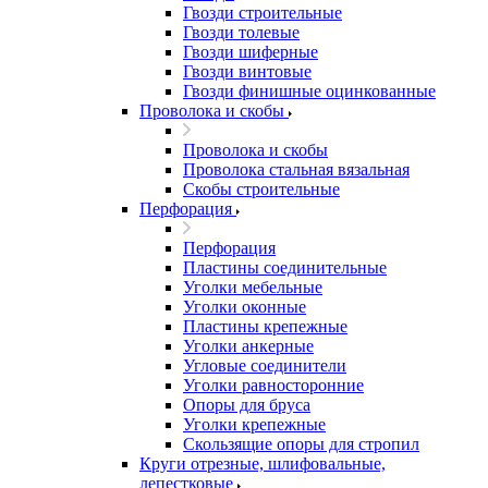
Гвозди строительные
Гвозди толевые
Гвозди шиферные
Гвозди винтовые
Гвозди финишные оцинкованные
Проволока и скобы
Проволока и скобы
Проволока стальная вязальная
Скобы строительные
Перфорация
Перфорация
Пластины соединительные
Уголки мебельные
Уголки оконные
Пластины крепежные
Уголки анкерные
Угловые соединители
Уголки равносторонние
Опоры для бруса
Уголки крепежные
Скользящие опоры для стропил
Круги отрезные, шлифовальные,
лепестковые