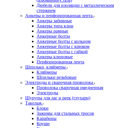
(алюминий-сталь)
Дюбели для изоляции с металлическим
стержнем
Анкеры и перфорированная лента
Анкеры забивные
Анкеры типа клин
Анкеры рамные
Анкерные болты
Анкерные болты с кольцом
Анкерные болты с крюком
Анкерные болты с гайкой
Анкеры клиновые
Перфорированная лента
Шпильки, кляймеры
Кляймеры
Шпильки резьбовые
Электроды и сварочная проволока
Проволока сварочная омедненная
Электроды
Шурупы для лаг и реек (глухари)
Такелаж
Блоки
Зажимы для стальных тросов
Карабины
Коуши