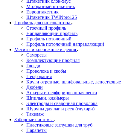
Штакетник блок-хаус
М-образный штакетник
Евроштакетник
Штакетник TWINpro125
Профиль для гипсокартона
Стоечный профиль
Направляющий профиль
Профиль потолочный
Профиль потолочный направляющий
Метизы и крепежные изделия
Саморезы
Комплектующие профиля
Гвозди
Проволока и скобы
Перфорация
Круги отрезные, шлифовальные, лепестковые
Дюбели
Анкеры и перфорированная лента
Шпильки, кляймеры
Электроды и сварочная проволока
Шурупы для лаг и реек (глухари)
Такелаж
Заборные системы
Пластиковые заглушки для труб
Парапеты