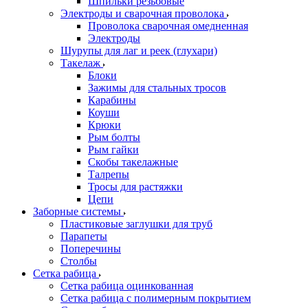
Шпильки резьбовые
Электроды и сварочная проволока
Проволока сварочная омедненная
Электроды
Шурупы для лаг и реек (глухари)
Такелаж
Блоки
Зажимы для стальных тросов
Карабины
Коуши
Крюки
Рым болты
Рым гайки
Скобы такелажные
Талрепы
Тросы для растяжки
Цепи
Заборные системы
Пластиковые заглушки для труб
Парапеты
Поперечины
Столбы
Сетка рабица
Сетка рабица оцинкованная
Сетка рабица с полимерным покрытием