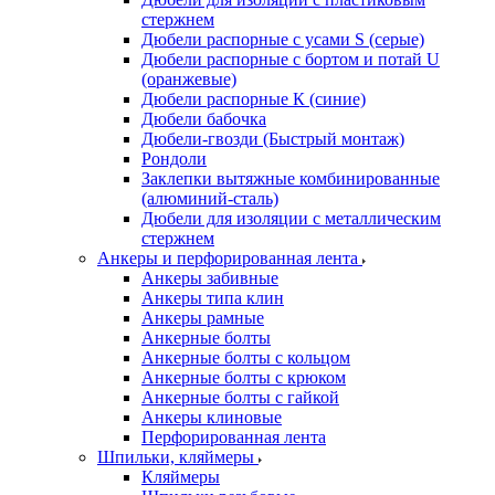
стержнем
Дюбели распорные с усами S (серые)
Дюбели распорные c бортом и потай U
(оранжевые)
Дюбели распорные К (синие)
Дюбели бабочка
Дюбели-гвозди (Быстрый монтаж)
Рондоли
Заклепки вытяжные комбинированные
(алюминий-сталь)
Дюбели для изоляции с металлическим
стержнем
Анкеры и перфорированная лента
Анкеры забивные
Анкеры типа клин
Анкеры рамные
Анкерные болты
Анкерные болты с кольцом
Анкерные болты с крюком
Анкерные болты с гайкой
Анкеры клиновые
Перфорированная лента
Шпильки, кляймеры
Кляймеры