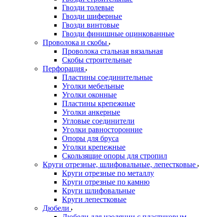
Гвозди толевые
Гвозди шиферные
Гвозди винтовые
Гвозди финишные оцинкованные
Проволока и скобы
Проволока стальная вязальная
Скобы строительные
Перфорация
Пластины соединительные
Уголки мебельные
Уголки оконные
Пластины крепежные
Уголки анкерные
Угловые соединители
Уголки равносторонние
Опоры для бруса
Уголки крепежные
Скользящие опоры для стропил
Круги отрезные, шлифовальные, лепестковые
Круги отрезные по металлу
Круги отрезные по камню
Круги шлифовальные
Круги лепестковые
Дюбели
Дюбели для изоляции с пластиковым