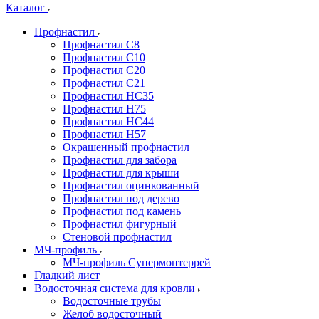
Каталог
Профнастил
Профнастил С8
Профнастил С10
Профнастил С20
Профнастил С21
Профнастил НС35
Профнастил Н75
Профнастил HC44
Профнастил Н57
Окрашенный профнастил
Профнастил для забора
Профнастил для крыши
Профнастил оцинкованный
Профнастил под дерево
Профнастил под камень
Профнастил фигурный
Стеновой профнастил
МЧ-профиль
МЧ-профиль Супермонтеррей
Гладкий лист
Водосточная система для кровли
Водосточные трубы
Желоб водосточный