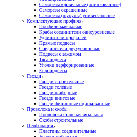
Саморезы кровельные (оцинкованные)
Саморезы окрашенные
Саморезы (шурупы) универсальные
Комплектующие профиля
Профили маячковые
Крабы соединители одноуровневые
Удлинители профилей
Прямые подвесы
Соединители двухуровневые
Подвесы с зажимом
Тяга подвеса
Уголки перфорированные
Европодвесы
Гвозди
Гвозди строительные
Гвозди толевые
Гвозди шиферные
Гвозди винтовые
Гвозди финишные оцинкованные
Проволока и скобы
Проволока стальная вязальная
Скобы строительные
Перфорация
Пластины соединительные
Уголки мебельные