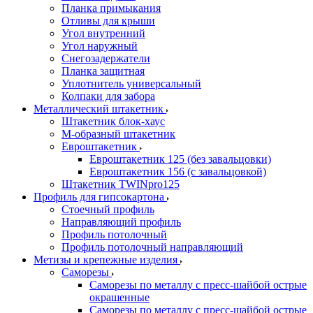
Планка примыкания
Отливы для крыши
Угол внутренний
Угол наружный
Снегозадержатели
Планка защитная
Уплотнитель универсальный
Колпаки для забора
Металлический штакетник
Штакетник блок-хаус
М-образный штакетник
Евроштакетник
Евроштакетник 125 (без завальцовки)
Евроштакетник 156 (с завальцовкой)
Штакетник TWINpro125
Профиль для гипсокартона
Стоечный профиль
Направляющий профиль
Профиль потолочный
Профиль потолочный направляющий
Метизы и крепежные изделия
Саморезы
Саморезы по металлу с пресс-шайбой острые
окрашенные
Саморезы по металлу с пресс-шайбой острые