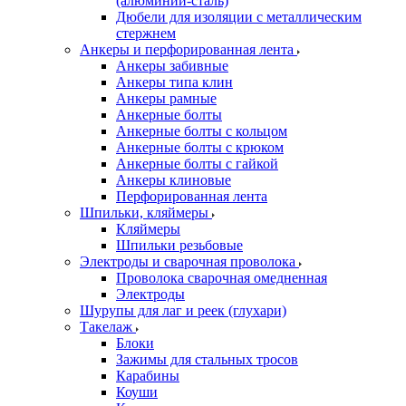
(алюминий-сталь)
Дюбели для изоляции с металлическим
стержнем
Анкеры и перфорированная лента
Анкеры забивные
Анкеры типа клин
Анкеры рамные
Анкерные болты
Анкерные болты с кольцом
Анкерные болты с крюком
Анкерные болты с гайкой
Анкеры клиновые
Перфорированная лента
Шпильки, кляймеры
Кляймеры
Шпильки резьбовые
Электроды и сварочная проволока
Проволока сварочная омедненная
Электроды
Шурупы для лаг и реек (глухари)
Такелаж
Блоки
Зажимы для стальных тросов
Карабины
Коуши