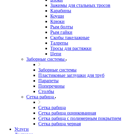
Зажимы для стальных тросов
Карабины
Коуши
Крюки
Рым болты
Рым гайки
Скобы такелажные
Талрепы
Тросы для растяжки
Цепи
Заборные системы
Заборные системы
Пластиковые заглушки для труб
Парапеты
Поперечины
Столбы
Сетка рабица
Сетка рабица
Сетка рабица оцинкованная
Сетка рабица с полимерным покрытием
Сетка рабица черная
Услуги