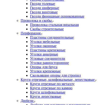
Гвозди толевые
Гвозди шиферные
Гвозди винтовые
Гвозди финишные оцинкованные
Проволока и скобы
Проволока стальная вязальная
Скобы строительные
Перфорация
Пластины соединительные
Уголки мебельные
Уголки оконные
Пластины крепежные
Уголки анкерные
Угловые соединители
Уголки равносторонние
Опоры для бруса
Уголки крепежные
Скользящие опоры для стропил
Круги отрезные, шлифовальные, лепестковые
Круги отрезные по металлу
Круги отрезные по камню
Круги шлифовальные
Круги лепестковые
Дюбели
Дюбели для изоляции с пластиковым