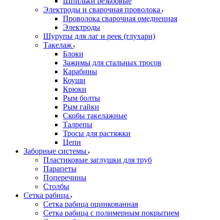
Шпильки резьбовые
Электроды и сварочная проволока
Проволока сварочная омедненная
Электроды
Шурупы для лаг и реек (глухари)
Такелаж
Блоки
Зажимы для стальных тросов
Карабины
Коуши
Крюки
Рым болты
Рым гайки
Скобы такелажные
Талрепы
Тросы для растяжки
Цепи
Заборные системы
Пластиковые заглушки для труб
Парапеты
Поперечины
Столбы
Сетка рабица
Сетка рабица оцинкованная
Сетка рабица с полимерным покрытием