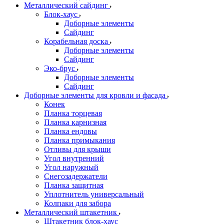
Металлический сайдинг
Блок-хаус
Доборные элементы
Сайдинг
Корабельная доска
Доборные элементы
Сайдинг
Эко-брус
Доборные элементы
Сайдинг
Доборные элементы для кровли и фасада
Конек
Планка торцевая
Планка карнизная
Планка ендовы
Планка примыкания
Отливы для крыши
Угол внутренний
Угол наружный
Снегозадержатели
Планка защитная
Уплотнитель универсальный
Колпаки для забора
Металлический штакетник
Штакетник блок-хаус