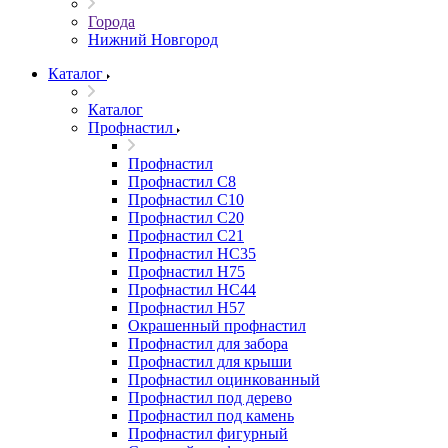
Города
Нижний Новгород
Каталог
Каталог
Профнастил
Профнастил
Профнастил С8
Профнастил С10
Профнастил С20
Профнастил С21
Профнастил НС35
Профнастил Н75
Профнастил HC44
Профнастил Н57
Окрашенный профнастил
Профнастил для забора
Профнастил для крыши
Профнастил оцинкованный
Профнастил под дерево
Профнастил под камень
Профнастил фигурный