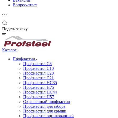
Вакансии
Вопрос-ответ
Подать заявку
Каталог
Профнастил
Профнастил С8
Профнастил С10
Профнастил С20
Профнастил С21
Профнастил НС35
Профнастил Н75
Профнастил HC44
Профнастил Н57
Окрашенный профнастил
Профнастил для забора
Профнастил для крыши
Профнастил оцинкованный