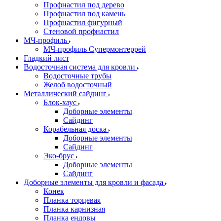
Профнастил под дерево
Профнастил под камень
Профнастил фигурный
Стеновой профнастил
МЧ-профиль
МЧ-профиль Супермонтеррей
Гладкий лист
Водосточная система для кровли
Водосточные трубы
Желоб водосточный
Металлический сайдинг
Блок-хаус
Доборные элементы
Сайдинг
Корабельная доска
Доборные элементы
Сайдинг
Эко-брус
Доборные элементы
Сайдинг
Доборные элементы для кровли и фасада
Конек
Планка торцевая
Планка карнизная
Планка ендовы