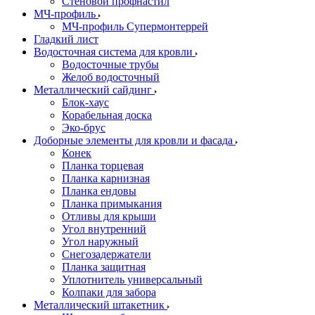
Стеновой профнастил
МЧ-профиль
МЧ-профиль Супермонтеррей
Гладкий лист
Водосточная система для кровли
Водосточные трубы
Желоб водосточный
Металлический сайдинг
Блок-хаус
Корабельная доска
Эко-брус
Доборные элементы для кровли и фасада
Конек
Планка торцевая
Планка карнизная
Планка ендовы
Планка примыкания
Отливы для крыши
Угол внутренний
Угол наружный
Снегозадержатели
Планка защитная
Уплотнитель универсальный
Колпаки для забора
Металлический штакетник