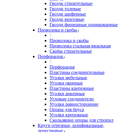
Гвозди строительные
Гвозди толевые
Гвозди шиферные
Гвозди винтовые
Гвозди финишные оцинкованные
Проволока и скобы
Проволока и скобы
Проволока стальная вязальная
Скобы строительные
Перфорация
Перфорация
Пластины соединительные
Уголки мебельные
Уголки оконные
Пластины крепежные
Уголки анкерные
Угловые соединители
Уголки равносторонние
Опоры для бруса
Уголки крепежные
Скользящие опоры для стропил
Круги отрезные, шлифовальные,
лепестковые