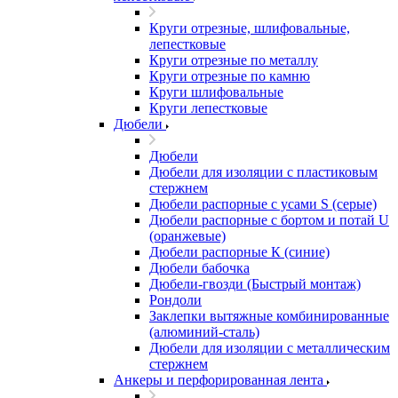
Круги отрезные, шлифовальные,
лепестковые
Круги отрезные по металлу
Круги отрезные по камню
Круги шлифовальные
Круги лепестковые
Дюбели
Дюбели
Дюбели для изоляции с пластиковым
стержнем
Дюбели распорные с усами S (серые)
Дюбели распорные c бортом и потай U
(оранжевые)
Дюбели распорные К (синие)
Дюбели бабочка
Дюбели-гвозди (Быстрый монтаж)
Рондоли
Заклепки вытяжные комбинированные
(алюминий-сталь)
Дюбели для изоляции с металлическим
стержнем
Анкеры и перфорированная лента