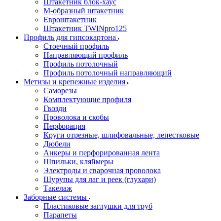
Штакетник блок-хаус
М-образный штакетник
Евроштакетник
Штакетник TWINpro125
Профиль для гипсокартона
Стоечный профиль
Направляющий профиль
Профиль потолочный
Профиль потолочный направляющий
Метизы и крепежные изделия
Саморезы
Комплектующие профиля
Гвозди
Проволока и скобы
Перфорация
Круги отрезные, шлифовальные, лепестковые
Дюбели
Анкеры и перфорированная лента
Шпильки, кляймеры
Электроды и сварочная проволока
Шурупы для лаг и реек (глухари)
Такелаж
Заборные системы
Пластиковые заглушки для труб
Парапеты