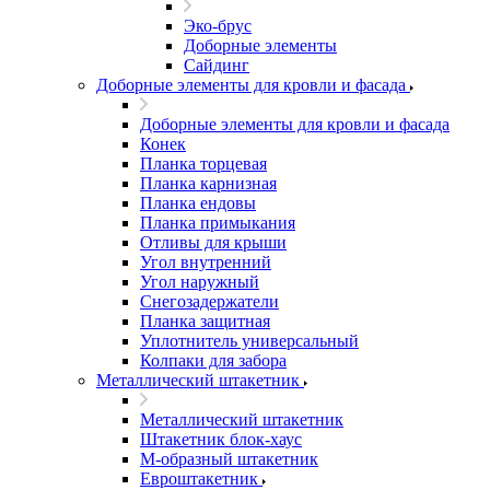
Эко-брус
Доборные элементы
Сайдинг
Доборные элементы для кровли и фасада
Доборные элементы для кровли и фасада
Конек
Планка торцевая
Планка карнизная
Планка ендовы
Планка примыкания
Отливы для крыши
Угол внутренний
Угол наружный
Снегозадержатели
Планка защитная
Уплотнитель универсальный
Колпаки для забора
Металлический штакетник
Металлический штакетник
Штакетник блок-хаус
М-образный штакетник
Евроштакетник