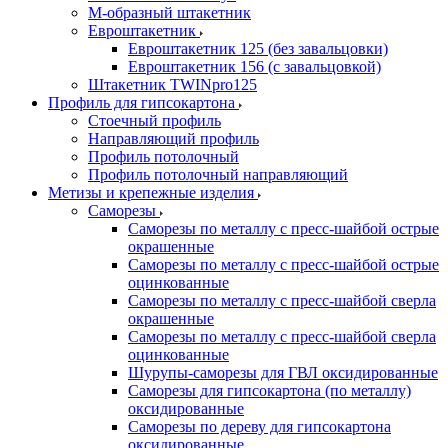
М-образный штакетник
Евроштакетник
Евроштакетник 125 (без завальцовки)
Евроштакетник 156 (с завальцовкой)
Штакетник TWINpro125
Профиль для гипсокартона
Стоечный профиль
Направляющий профиль
Профиль потолочный
Профиль потолочный направляющий
Метизы и крепежные изделия
Саморезы
Саморезы по металлу с пресс-шайбой острые
окрашенные
Саморезы по металлу с пресс-шайбой острые
оцинкованные
Саморезы по металлу с пресс-шайбой сверла
окрашенные
Саморезы по металлу с пресс-шайбой сверла
оцинкованные
Шурупы-саморезы для ГВЛ оксидированные
Саморезы для гипсокартона (по металлу)
оксидированные
Саморезы по дереву для гипсокартона
оксидированные