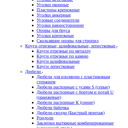
Уголки оконные
Пластины крепежные
Уголки анкерные
Угловые соединители
Уголки равносторонние
Опоры для бруса
Уголки крепежные
Скользящие опоры для стропил
Круги отрезные, шлифовальные, лепестковые
Круги отрезные по металлу
Круги отрезные по камню
Круги шлифовальные
Круги лепестковые
Дюбели
Дюбели для изоляции с пластиковым
стержнем
Дюбели распорные с усами S (серые)
Дюбели распорные c бортом и потай U
(оранжевые)
Дюбели распорные К (синие)
Дюбели бабочка
Дюбели-гвозди (Быстрый монтаж)
Рондоли
Заклепки вытяжные комбинированные