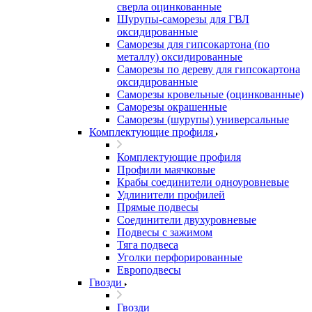
сверла оцинкованные
Шурупы-саморезы для ГВЛ
оксидированные
Саморезы для гипсокартона (по
металлу) оксидированные
Саморезы по дереву для гипсокартона
оксидированные
Саморезы кровельные (оцинкованные)
Саморезы окрашенные
Саморезы (шурупы) универсальные
Комплектующие профиля
Комплектующие профиля
Профили маячковые
Крабы соединители одноуровневые
Удлинители профилей
Прямые подвесы
Соединители двухуровневые
Подвесы с зажимом
Тяга подвеса
Уголки перфорированные
Европодвесы
Гвозди
Гвозди