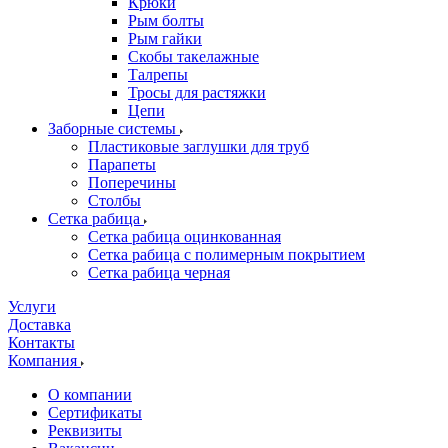
Крюки
Рым болты
Рым гайки
Скобы такелажные
Талрепы
Тросы для растяжки
Цепи
Заборные системы
Пластиковые заглушки для труб
Парапеты
Поперечины
Столбы
Сетка рабица
Сетка рабица оцинкованная
Сетка рабица с полимерным покрытием
Сетка рабица черная
Услуги
Доставка
Контакты
Компания
О компании
Сертификаты
Реквизиты