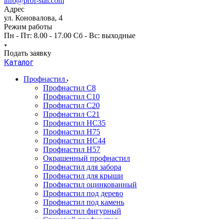
info@prof-stal.com
Адрес
ул. Коновалова, 4
Режим работы
Пн - Пт: 8.00 - 17.00 Сб - Вс: выходные
Подать заявку
Каталог
Профнастил
Профнастил С8
Профнастил С10
Профнастил С20
Профнастил С21
Профнастил НС35
Профнастил Н75
Профнастил HC44
Профнастил Н57
Окрашенный профнастил
Профнастил для забора
Профнастил для крыши
Профнастил оцинкованный
Профнастил под дерево
Профнастил под камень
Профнастил фигурный