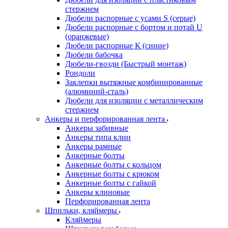
стержнем
Дюбели распорные с усами S (серые)
Дюбели распорные c бортом и потай U
(оранжевые)
Дюбели распорные К (синие)
Дюбели бабочка
Дюбели-гвозди (Быстрый монтаж)
Рондоли
Заклепки вытяжные комбинированные
(алюминий-сталь)
Дюбели для изоляции с металлическим
стержнем
Анкеры и перфорированная лента
Анкеры забивные
Анкеры типа клин
Анкеры рамные
Анкерные болты
Анкерные болты с кольцом
Анкерные болты с крюком
Анкерные болты с гайкой
Анкеры клиновые
Перфорированная лента
Шпильки, кляймеры
Кляймеры