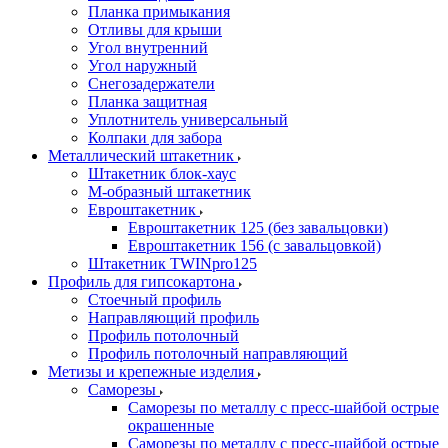
Планка примыкания
Отливы для крыши
Угол внутренний
Угол наружный
Снегозадержатели
Планка защитная
Уплотнитель универсальный
Колпаки для забора
Металлический штакетник
Штакетник блок-хаус
М-образный штакетник
Евроштакетник
Евроштакетник 125 (без завальцовки)
Евроштакетник 156 (с завальцовкой)
Штакетник TWINpro125
Профиль для гипсокартона
Стоечный профиль
Направляющий профиль
Профиль потолочный
Профиль потолочный направляющий
Метизы и крепежные изделия
Саморезы
Саморезы по металлу с пресс-шайбой острые
окрашенные
Саморезы по металлу с пресс-шайбой острые