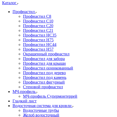
Каталог
Профнастил
Профнастил С8
Профнастил С10
Профнастил С20
Профнастил С21
Профнастил НС35
Профнастил Н75
Профнастил HC44
Профнастил Н57
Окрашенный профнастил
Профнастил для забора
Профнастил для крыши
Профнастил оцинкованный
Профнастил под дерево
Профнастил под камень
Профнастил фигурный
Стеновой профнастил
МЧ-профиль
МЧ-профиль Супермонтеррей
Гладкий лист
Водосточная система для кровли
Водосточные трубы
Желоб водосточный