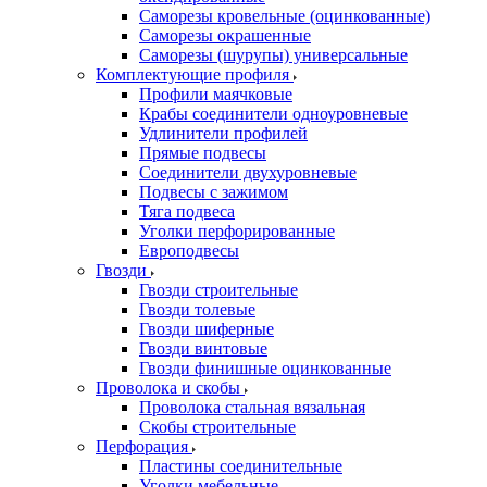
Саморезы кровельные (оцинкованные)
Саморезы окрашенные
Саморезы (шурупы) универсальные
Комплектующие профиля
Профили маячковые
Крабы соединители одноуровневые
Удлинители профилей
Прямые подвесы
Соединители двухуровневые
Подвесы с зажимом
Тяга подвеса
Уголки перфорированные
Европодвесы
Гвозди
Гвозди строительные
Гвозди толевые
Гвозди шиферные
Гвозди винтовые
Гвозди финишные оцинкованные
Проволока и скобы
Проволока стальная вязальная
Скобы строительные
Перфорация
Пластины соединительные
Уголки мебельные