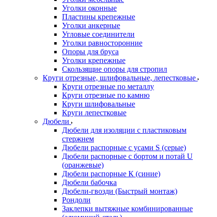
Уголки оконные
Пластины крепежные
Уголки анкерные
Угловые соединители
Уголки равносторонние
Опоры для бруса
Уголки крепежные
Скользящие опоры для стропил
Круги отрезные, шлифовальные, лепестковые
Круги отрезные по металлу
Круги отрезные по камню
Круги шлифовальные
Круги лепестковые
Дюбели
Дюбели для изоляции с пластиковым
стержнем
Дюбели распорные с усами S (серые)
Дюбели распорные c бортом и потай U
(оранжевые)
Дюбели распорные К (синие)
Дюбели бабочка
Дюбели-гвозди (Быстрый монтаж)
Рондоли
Заклепки вытяжные комбинированные