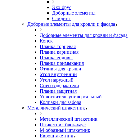
Эко-брус
Доборные элементы
Сайдинг
Доборные элементы для кровли и фасада
Доборные элементы для кровли и фасада
Конек
Планка торцевая
Планка карнизная
Планка ендовы
Планка примыкания
Отливы для крыши
Угол внутренний
Угол наружный
Снегозадержатели
Планка защитная
Уплотнитель универсальный
Колпаки для забора
Металлический штакетник
Металлический штакетник
Штакетник блок-хаус
М-образный штакетник
Евроштакетник