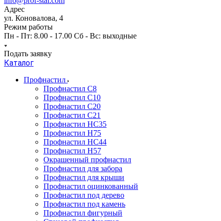
info@prof-stal.com
Адрес
ул. Коновалова, 4
Режим работы
Пн - Пт: 8.00 - 17.00 Сб - Вс: выходные
Подать заявку
Каталог
Профнастил
Профнастил С8
Профнастил С10
Профнастил С20
Профнастил С21
Профнастил НС35
Профнастил Н75
Профнастил HC44
Профнастил Н57
Окрашенный профнастил
Профнастил для забора
Профнастил для крыши
Профнастил оцинкованный
Профнастил под дерево
Профнастил под камень
Профнастил фигурный