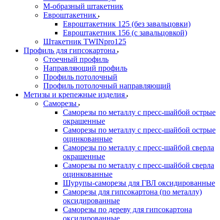
М-образный штакетник
Евроштакетник
Евроштакетник 125 (без завальцовки)
Евроштакетник 156 (с завальцовкой)
Штакетник TWINpro125
Профиль для гипсокартона
Стоечный профиль
Направляющий профиль
Профиль потолочный
Профиль потолочный направляющий
Метизы и крепежные изделия
Саморезы
Саморезы по металлу с пресс-шайбой острые
окрашенные
Саморезы по металлу с пресс-шайбой острые
оцинкованные
Саморезы по металлу с пресс-шайбой сверла
окрашенные
Саморезы по металлу с пресс-шайбой сверла
оцинкованные
Шурупы-саморезы для ГВЛ оксидированные
Саморезы для гипсокартона (по металлу)
оксидированные
Саморезы по дереву для гипсокартона
оксидированные