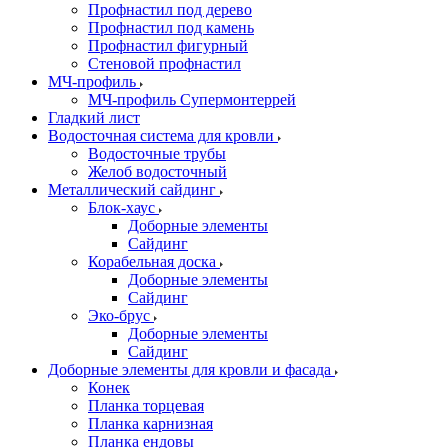
Профнастил под дерево
Профнастил под камень
Профнастил фигурный
Стеновой профнастил
МЧ-профиль
МЧ-профиль Супермонтеррей
Гладкий лист
Водосточная система для кровли
Водосточные трубы
Желоб водосточный
Металлический сайдинг
Блок-хаус
Доборные элементы
Сайдинг
Корабельная доска
Доборные элементы
Сайдинг
Эко-брус
Доборные элементы
Сайдинг
Доборные элементы для кровли и фасада
Конек
Планка торцевая
Планка карнизная
Планка ендовы