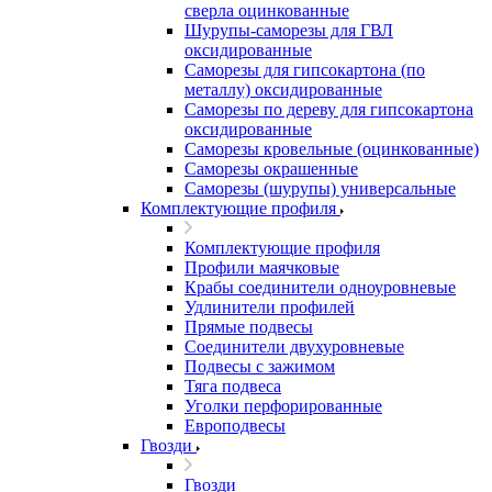
сверла оцинкованные
Шурупы-саморезы для ГВЛ
оксидированные
Саморезы для гипсокартона (по
металлу) оксидированные
Саморезы по дереву для гипсокартона
оксидированные
Саморезы кровельные (оцинкованные)
Саморезы окрашенные
Саморезы (шурупы) универсальные
Комплектующие профиля
Комплектующие профиля
Профили маячковые
Крабы соединители одноуровневые
Удлинители профилей
Прямые подвесы
Соединители двухуровневые
Подвесы с зажимом
Тяга подвеса
Уголки перфорированные
Европодвесы
Гвозди
Гвозди