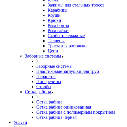
Зажимы для стальных тросов
Карабины
Коуши
Крюки
Рым болты
Рым гайки
Скобы такелажные
Талрепы
Тросы для растяжки
Цепи
Заборные системы
Заборные системы
Пластиковые заглушки для труб
Парапеты
Поперечины
Столбы
Сетка рабица
Сетка рабица
Сетка рабица оцинкованная
Сетка рабица с полимерным покрытием
Сетка рабица черная
Услуги