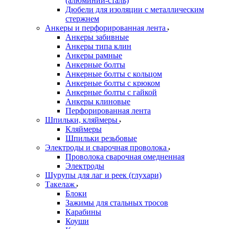
(алюминий-сталь)
Дюбели для изоляции с металлическим
стержнем
Анкеры и перфорированная лента
Анкеры забивные
Анкеры типа клин
Анкеры рамные
Анкерные болты
Анкерные болты с кольцом
Анкерные болты с крюком
Анкерные болты с гайкой
Анкеры клиновые
Перфорированная лента
Шпильки, кляймеры
Кляймеры
Шпильки резьбовые
Электроды и сварочная проволока
Проволока сварочная омедненная
Электроды
Шурупы для лаг и реек (глухари)
Такелаж
Блоки
Зажимы для стальных тросов
Карабины
Коуши