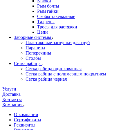
Крюки
Рым болты
Рым гайки
Скобы такелажные
Талрепы
Тросы для растяжки
Цепи
Заборные системы
Пластиковые заглушки для труб
Парапеты
Поперечины
Столбы
Сетка рабица
Сетка рабица оцинкованная
Сетка рабица с полимерным покрытием
Сетка рабица черная
Услуги
Доставка
Контакты
Компания
О компании
Сертификаты
Реквизиты