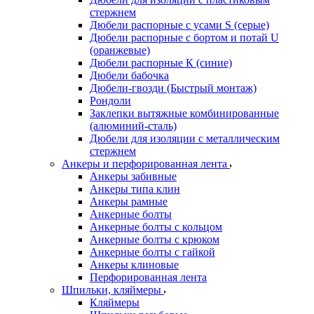
стержнем
Дюбели распорные с усами S (серые)
Дюбели распорные c бортом и потай U
(оранжевые)
Дюбели распорные К (синие)
Дюбели бабочка
Дюбели-гвозди (Быстрый монтаж)
Рондоли
Заклепки вытяжные комбинированные
(алюминий-сталь)
Дюбели для изоляции с металлическим
стержнем
Анкеры и перфорированная лента
Анкеры забивные
Анкеры типа клин
Анкеры рамные
Анкерные болты
Анкерные болты с кольцом
Анкерные болты с крюком
Анкерные болты с гайкой
Анкеры клиновые
Перфорированная лента
Шпильки, кляймеры
Кляймеры