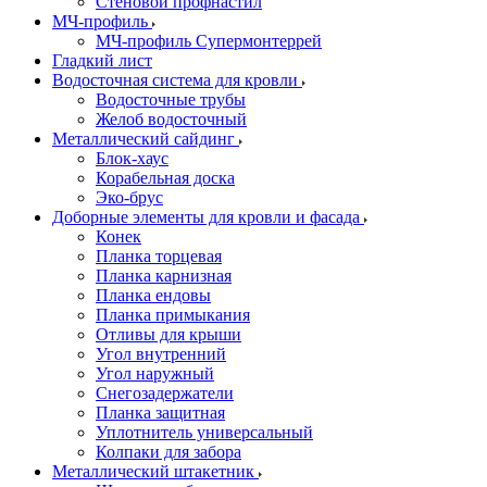
Стеновой профнастил
МЧ-профиль
МЧ-профиль Супермонтеррей
Гладкий лист
Водосточная система для кровли
Водосточные трубы
Желоб водосточный
Металлический сайдинг
Блок-хаус
Корабельная доска
Эко-брус
Доборные элементы для кровли и фасада
Конек
Планка торцевая
Планка карнизная
Планка ендовы
Планка примыкания
Отливы для крыши
Угол внутренний
Угол наружный
Снегозадержатели
Планка защитная
Уплотнитель универсальный
Колпаки для забора
Металлический штакетник