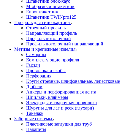
Штакетник блок-хаус
М-образный штакетник
Евроштакетник
Штакетник TWINpro125
Профиль для гипсокартона
Стоечный профиль
Направляющий профиль
Профиль потолочный
Профиль потолочный направляющий
Метизы и крепежные изделия
Саморезы
Комплектующие профиля
Гвозди
Проволока и скобы
Перфорация
Круги отрезные, шлифовальные, лепестковые
Дюбели
Анкеры и перфорированная лента
Шпильки, кляймеры
Электроды и сварочная проволока
Шурупы для лаг и реек (глухари)
Такелаж
Заборные системы
Пластиковые заглушки для труб
Парапеты