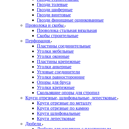
Гвозди толевые
Гвозди шиферные
Гвозди винтовые
Гвозди финишные оцинкованные
Проволока и скобы
Проволока стальная вязальная
Скобы строительные
Перфорация
Пластины соединительные
Уголки мебельные
Уголки оконные
Пластины крепежные
Уголки анкерные
Угловые соединители
Уголки равносторонние
Опоры для бруса
Уголки крепежные
Скользящие опоры для стропил
Круги отрезные, шлифовальные, лепестковые
Круги отрезные по металлу
Круги отрезные по камню
Круги шлифовальные
Круги лепестковые
Дюбели
Дюбели для изоляции с пластиковым