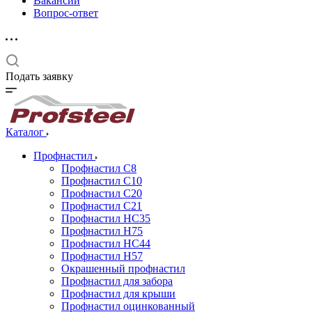
Вакансии
Вопрос-ответ
Подать заявку
Каталог
Профнастил
Профнастил С8
Профнастил С10
Профнастил С20
Профнастил С21
Профнастил НС35
Профнастил Н75
Профнастил HC44
Профнастил Н57
Окрашенный профнастил
Профнастил для забора
Профнастил для крыши
Профнастил оцинкованный