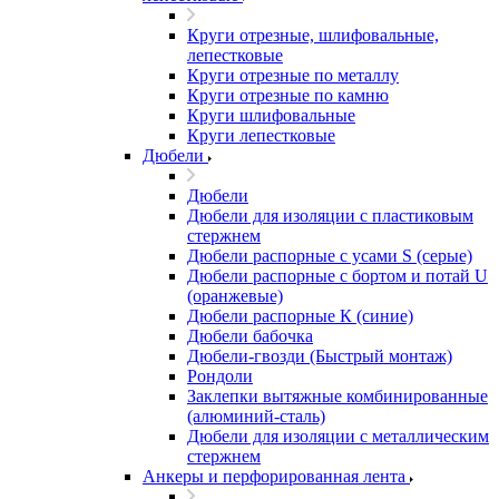
Круги отрезные, шлифовальные,
лепестковые
Круги отрезные по металлу
Круги отрезные по камню
Круги шлифовальные
Круги лепестковые
Дюбели
Дюбели
Дюбели для изоляции с пластиковым
стержнем
Дюбели распорные с усами S (серые)
Дюбели распорные c бортом и потай U
(оранжевые)
Дюбели распорные К (синие)
Дюбели бабочка
Дюбели-гвозди (Быстрый монтаж)
Рондоли
Заклепки вытяжные комбинированные
(алюминий-сталь)
Дюбели для изоляции с металлическим
стержнем
Анкеры и перфорированная лента