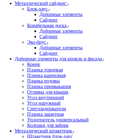
Металлический сайдинг
Блок-хаус
Доборные элементы
Сайдинг
Корабельная доска
Доборные элементы
Сайдинг
Эко-брус
Доборные элементы
Сайдинг
Доборные элементы для кровли и фасада
Конек
Планка торцевая
Планка карнизная
Планка ендовы
Планка примыкания
Отливы для крыши
Угол внутренний
Угол наружный
Снегозадержатели
Планка защитная
Уплотнитель универсальный
Колпаки для забора
Металлический штакетник
Штакетник блок-хаус