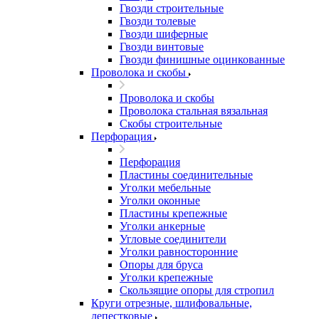
Гвозди строительные
Гвозди толевые
Гвозди шиферные
Гвозди винтовые
Гвозди финишные оцинкованные
Проволока и скобы
Проволока и скобы
Проволока стальная вязальная
Скобы строительные
Перфорация
Перфорация
Пластины соединительные
Уголки мебельные
Уголки оконные
Пластины крепежные
Уголки анкерные
Угловые соединители
Уголки равносторонние
Опоры для бруса
Уголки крепежные
Скользящие опоры для стропил
Круги отрезные, шлифовальные,
лепестковые