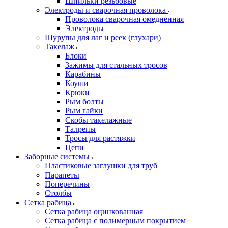
Шпильки резьбовые
Электроды и сварочная проволока
Проволока сварочная омедненная
Электроды
Шурупы для лаг и реек (глухари)
Такелаж
Блоки
Зажимы для стальных тросов
Карабины
Коуши
Крюки
Рым болты
Рым гайки
Скобы такелажные
Талрепы
Тросы для растяжки
Цепи
Заборные системы
Пластиковые заглушки для труб
Парапеты
Поперечины
Столбы
Сетка рабица
Сетка рабица оцинкованная
Сетка рабица с полимерным покрытием