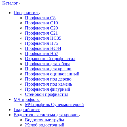
Каталог
Профнастил
Профнастил С8
Профнастил С10
Профнастил С20
Профнастил С21
Профнастил НС35
Профнастил Н75
Профнастил HC44
Профнастил Н57
Окрашенный профнастил
Профнастил для забора
Профнастил для крыши
Профнастил оцинкованный
Профнастил под дерево
Профнастил под камень
Профнастил фигурный
Стеновой профнастил
МЧ-профиль
МЧ-профиль Супермонтеррей
Гладкий лист
Водосточная система для кровли
Водосточные трубы
Желоб водосточный