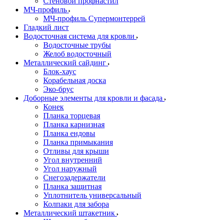
Стеновой профнастил
МЧ-профиль
МЧ-профиль Супермонтеррей
Гладкий лист
Водосточная система для кровли
Водосточные трубы
Желоб водосточный
Металлический сайдинг
Блок-хаус
Корабельная доска
Эко-брус
Доборные элементы для кровли и фасада
Конек
Планка торцевая
Планка карнизная
Планка ендовы
Планка примыкания
Отливы для крыши
Угол внутренний
Угол наружный
Снегозадержатели
Планка защитная
Уплотнитель универсальный
Колпаки для забора
Металлический штакетник