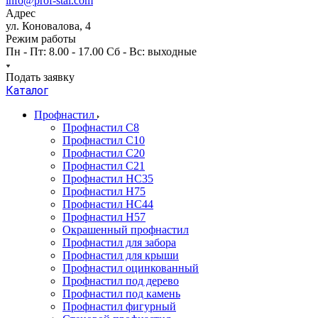
info@prof-stal.com
Адрес
ул. Коновалова, 4
Режим работы
Пн - Пт: 8.00 - 17.00 Сб - Вс: выходные
Подать заявку
Каталог
Профнастил
Профнастил С8
Профнастил С10
Профнастил С20
Профнастил С21
Профнастил НС35
Профнастил Н75
Профнастил HC44
Профнастил Н57
Окрашенный профнастил
Профнастил для забора
Профнастил для крыши
Профнастил оцинкованный
Профнастил под дерево
Профнастил под камень
Профнастил фигурный