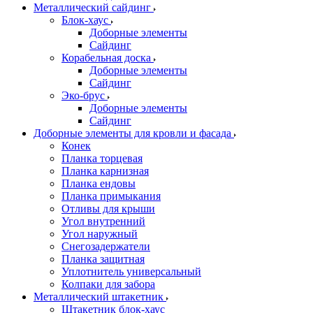
Металлический сайдинг
Блок-хаус
Доборные элементы
Сайдинг
Корабельная доска
Доборные элементы
Сайдинг
Эко-брус
Доборные элементы
Сайдинг
Доборные элементы для кровли и фасада
Конек
Планка торцевая
Планка карнизная
Планка ендовы
Планка примыкания
Отливы для крыши
Угол внутренний
Угол наружный
Снегозадержатели
Планка защитная
Уплотнитель универсальный
Колпаки для забора
Металлический штакетник
Штакетник блок-хаус