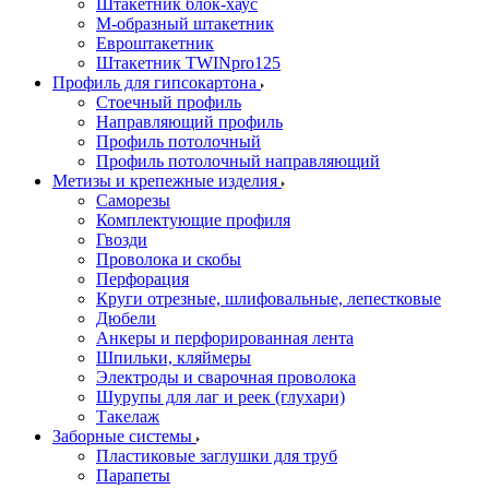
Штакетник блок-хаус
М-образный штакетник
Евроштакетник
Штакетник TWINpro125
Профиль для гипсокартона
Стоечный профиль
Направляющий профиль
Профиль потолочный
Профиль потолочный направляющий
Метизы и крепежные изделия
Саморезы
Комплектующие профиля
Гвозди
Проволока и скобы
Перфорация
Круги отрезные, шлифовальные, лепестковые
Дюбели
Анкеры и перфорированная лента
Шпильки, кляймеры
Электроды и сварочная проволока
Шурупы для лаг и реек (глухари)
Такелаж
Заборные системы
Пластиковые заглушки для труб
Парапеты