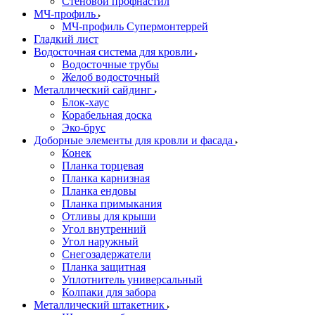
Стеновой профнастил
МЧ-профиль
МЧ-профиль Супермонтеррей
Гладкий лист
Водосточная система для кровли
Водосточные трубы
Желоб водосточный
Металлический сайдинг
Блок-хаус
Корабельная доска
Эко-брус
Доборные элементы для кровли и фасада
Конек
Планка торцевая
Планка карнизная
Планка ендовы
Планка примыкания
Отливы для крыши
Угол внутренний
Угол наружный
Снегозадержатели
Планка защитная
Уплотнитель универсальный
Колпаки для забора
Металлический штакетник