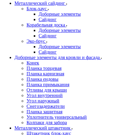
Металлический сайдинг
Блок-хаус
Доборные элементы
Сайдинг
Корабельная доска
Доборные элементы
Сайдинг
Эко-брус
Доборные элементы
Сайдинг
Доборные элементы для кровли и фасада
Конек
Планка торцевая
Планка карнизная
Планка ендовы
Планка примыкания
Отливы для крыши
Угол внутренний
Угол наружный
Снегозадержатели
Планка защитная
Уплотнитель универсальный
Колпаки для забора
Металлический штакетник
Штакетник блок-хаус