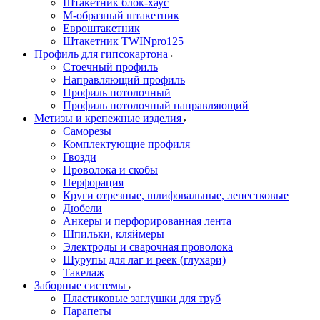
Штакетник блок-хаус
М-образный штакетник
Евроштакетник
Штакетник TWINpro125
Профиль для гипсокартона
Стоечный профиль
Направляющий профиль
Профиль потолочный
Профиль потолочный направляющий
Метизы и крепежные изделия
Саморезы
Комплектующие профиля
Гвозди
Проволока и скобы
Перфорация
Круги отрезные, шлифовальные, лепестковые
Дюбели
Анкеры и перфорированная лента
Шпильки, кляймеры
Электроды и сварочная проволока
Шурупы для лаг и реек (глухари)
Такелаж
Заборные системы
Пластиковые заглушки для труб
Парапеты