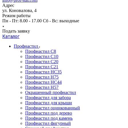
info@prof-stal.com
Адрес
ул. Коновалова, 4
Режим работы
Пн - Пт: 8.00 - 17.00 Сб - Вс: выходные
Подать заявку
Каталог
Профнастил
Профнастил С8
Профнастил С10
Профнастил С20
Профнастил С21
Профнастил НС35
Профнастил Н75
Профнастил HC44
Профнастил Н57
Окрашенный профнастил
Профнастил для забора
Профнастил для крыши
Профнастил оцинкованный
Профнастил под дерево
Профнастил под камень
Профнастил фигурный