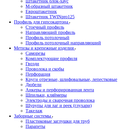
Штакетник блок-хаус
М-образный штакетник
Евроштакетник
Штакетник TWINpro125
Профиль для гипсокартона
Стоечный профиль
Направляющий профиль
Профиль потолочный
Профиль потолочный направляющий
Метизы и крепежные изделия
Саморезы
Комплектующие профиля
Гвозди
Проволока и скобы
Перфорация
Круги отрезные, шлифовальные, лепестковые
Дюбели
Анкеры и перфорированная лента
Шпильки, кляймеры
Электроды и сварочная проволока
Шурупы для лаг и реек (глухари)
Такелаж
Заборные системы
Пластиковые заглушки для труб
Парапеты