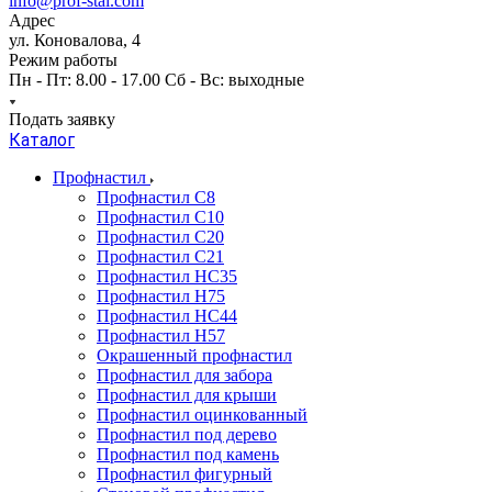
info@prof-stal.com
Адрес
ул. Коновалова, 4
Режим работы
Пн - Пт: 8.00 - 17.00 Сб - Вс: выходные
Подать заявку
Каталог
Профнастил
Профнастил С8
Профнастил С10
Профнастил С20
Профнастил С21
Профнастил НС35
Профнастил Н75
Профнастил HC44
Профнастил Н57
Окрашенный профнастил
Профнастил для забора
Профнастил для крыши
Профнастил оцинкованный
Профнастил под дерево
Профнастил под камень
Профнастил фигурный