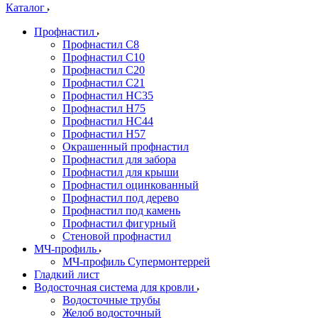
Каталог
Профнастил
Профнастил С8
Профнастил С10
Профнастил С20
Профнастил С21
Профнастил НС35
Профнастил Н75
Профнастил HC44
Профнастил Н57
Окрашенный профнастил
Профнастил для забора
Профнастил для крыши
Профнастил оцинкованный
Профнастил под дерево
Профнастил под камень
Профнастил фигурный
Стеновой профнастил
МЧ-профиль
МЧ-профиль Супермонтеррей
Гладкий лист
Водосточная система для кровли
Водосточные трубы
Желоб водосточный