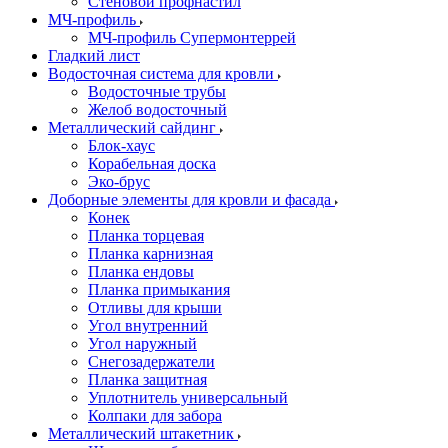
Стеновой профнастил
МЧ-профиль
МЧ-профиль Супермонтеррей
Гладкий лист
Водосточная система для кровли
Водосточные трубы
Желоб водосточный
Металлический сайдинг
Блок-хаус
Корабельная доска
Эко-брус
Доборные элементы для кровли и фасада
Конек
Планка торцевая
Планка карнизная
Планка ендовы
Планка примыкания
Отливы для крыши
Угол внутренний
Угол наружный
Снегозадержатели
Планка защитная
Уплотнитель универсальный
Колпаки для забора
Металлический штакетник