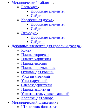
Металлический сайдинг
Блок-хаус
Доборные элементы
Сайдинг
Корабельная доска
Доборные элементы
Сайдинг
Эко-брус
Доборные элементы
Сайдинг
Доборные элементы для кровли и фасада
Конек
Планка торцевая
Планка карнизная
Планка ендовы
Планка примыкания
Отливы для крыши
Угол внутренний
Угол наружный
Снегозадержатели
Планка защитная
Уплотнитель универсальный
Колпаки для забора
Металлический штакетник
Штакетник блок-хаус