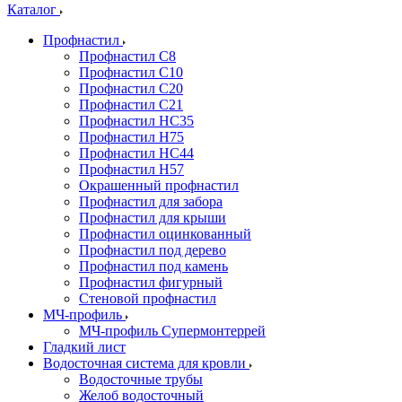
Каталог
Профнастил
Профнастил С8
Профнастил С10
Профнастил С20
Профнастил С21
Профнастил НС35
Профнастил Н75
Профнастил HC44
Профнастил Н57
Окрашенный профнастил
Профнастил для забора
Профнастил для крыши
Профнастил оцинкованный
Профнастил под дерево
Профнастил под камень
Профнастил фигурный
Стеновой профнастил
МЧ-профиль
МЧ-профиль Супермонтеррей
Гладкий лист
Водосточная система для кровли
Водосточные трубы
Желоб водосточный