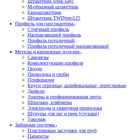
Штакетник блок-хаус
М-образный штакетник
Евроштакетник
Штакетник TWINpro125
Профиль для гипсокартона
Стоечный профиль
Направляющий профиль
Профиль потолочный
Профиль потолочный направляющий
Метизы и крепежные изделия
Саморезы
Комплектующие профиля
Гвозди
Проволока и скобы
Перфорация
Круги отрезные, шлифовальные, лепестковые
Дюбели
Анкеры и перфорированная лента
Шпильки, кляймеры
Электроды и сварочная проволока
Шурупы для лаг и реек (глухари)
Такелаж
Заборные системы
Пластиковые заглушки для труб
Парапеты