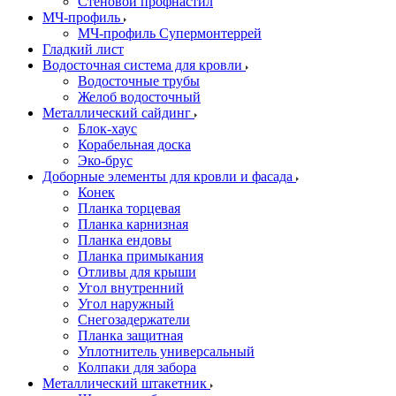
Стеновой профнастил
МЧ-профиль
МЧ-профиль Супермонтеррей
Гладкий лист
Водосточная система для кровли
Водосточные трубы
Желоб водосточный
Металлический сайдинг
Блок-хаус
Корабельная доска
Эко-брус
Доборные элементы для кровли и фасада
Конек
Планка торцевая
Планка карнизная
Планка ендовы
Планка примыкания
Отливы для крыши
Угол внутренний
Угол наружный
Снегозадержатели
Планка защитная
Уплотнитель универсальный
Колпаки для забора
Металлический штакетник