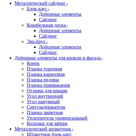
Металлический сайдинг
Блок-хаус
Доборные элементы
Сайдинг
Корабельная доска
Доборные элементы
Сайдинг
Эко-брус
Доборные элементы
Сайдинг
Доборные элементы для кровли и фасада
Конек
Планка торцевая
Планка карнизная
Планка ендовы
Планка примыкания
Отливы для крыши
Угол внутренний
Угол наружный
Снегозадержатели
Планка защитная
Уплотнитель универсальный
Колпаки для забора
Металлический штакетник
Штакетник блок-хаус