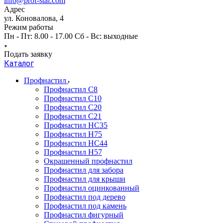
info@prof-stal.com
Адрес
ул. Коновалова, 4
Режим работы
Пн - Пт: 8.00 - 17.00 Сб - Вс: выходные
Подать заявку
Каталог
Профнастил
Профнастил С8
Профнастил С10
Профнастил С20
Профнастил С21
Профнастил НС35
Профнастил Н75
Профнастил HC44
Профнастил Н57
Окрашенный профнастил
Профнастил для забора
Профнастил для крыши
Профнастил оцинкованный
Профнастил под дерево
Профнастил под камень
Профнастил фигурный