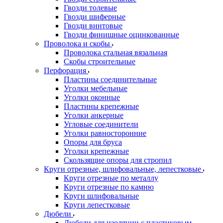
Гвозди толевые
Гвозди шиферные
Гвозди винтовые
Гвозди финишные оцинкованные
Проволока и скобы
Проволока стальная вязальная
Скобы строительные
Перфорация
Пластины соединительные
Уголки мебельные
Уголки оконные
Пластины крепежные
Уголки анкерные
Угловые соединители
Уголки равносторонние
Опоры для бруса
Уголки крепежные
Скользящие опоры для стропил
Круги отрезные, шлифовальные, лепестковые
Круги отрезные по металлу
Круги отрезные по камню
Круги шлифовальные
Круги лепестковые
Дюбели
Дюбели для изоляции с пластиковым