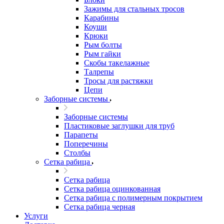
Зажимы для стальных тросов
Карабины
Коуши
Крюки
Рым болты
Рым гайки
Скобы такелажные
Талрепы
Тросы для растяжки
Цепи
Заборные системы
Заборные системы
Пластиковые заглушки для труб
Парапеты
Поперечины
Столбы
Сетка рабица
Сетка рабица
Сетка рабица оцинкованная
Сетка рабица с полимерным покрытием
Сетка рабица черная
Услуги