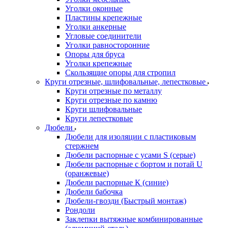
Уголки оконные
Пластины крепежные
Уголки анкерные
Угловые соединители
Уголки равносторонние
Опоры для бруса
Уголки крепежные
Скользящие опоры для стропил
Круги отрезные, шлифовальные, лепестковые
Круги отрезные по металлу
Круги отрезные по камню
Круги шлифовальные
Круги лепестковые
Дюбели
Дюбели для изоляции с пластиковым
стержнем
Дюбели распорные с усами S (серые)
Дюбели распорные c бортом и потай U
(оранжевые)
Дюбели распорные К (синие)
Дюбели бабочка
Дюбели-гвозди (Быстрый монтаж)
Рондоли
Заклепки вытяжные комбинированные