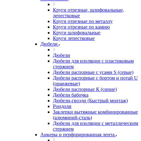
Круги отрезные, шлифовальные,
лепестковые
Круги отрезные по металлу
Круги отрезные по камню
Круги шлифовальные
Круги лепестковые
Дюбели
Дюбели
Дюбели для изоляции с пластиковым
стержнем
Дюбели распорные с усами S (серые)
Дюбели распорные c бортом и потай U
(оранжевые)
Дюбели распорные К (синие)
Дюбели бабочка
Дюбели-гвозди (Быстрый монтаж)
Рондоли
Заклепки вытяжные комбинированные
(алюминий-сталь)
Дюбели для изоляции с металлическим
стержнем
Анкеры и перфорированная лента