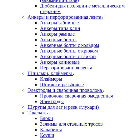
(алюминий-сталь)
Дюбели для изоляции с металлическим
стержнем
Анкеры и перфорированная лента
Анкеры забивные
Анкеры типа клин
Анкеры рамные
Анкерные болты
Анкерные болты с кольцом
Анкерные болты с крюком
Анкерные болты с гайкой
Анкеры клиновые
Перфорированная лента
Шпильки, кляймеры
Кляймеры
Шпильки резьбовые
Электроды и сварочная проволока
Проволока сварочная омедненная
Электроды
Шурупы для лаг и реек (глухари)
Такелаж
Блоки
Зажимы для стальных тросов
Карабины
Коуши