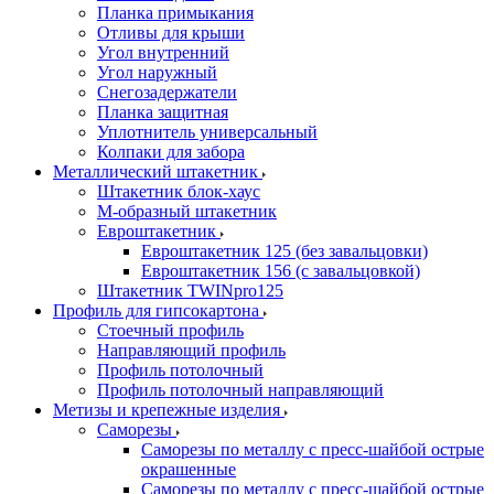
Планка примыкания
Отливы для крыши
Угол внутренний
Угол наружный
Снегозадержатели
Планка защитная
Уплотнитель универсальный
Колпаки для забора
Металлический штакетник
Штакетник блок-хаус
М-образный штакетник
Евроштакетник
Евроштакетник 125 (без завальцовки)
Евроштакетник 156 (с завальцовкой)
Штакетник TWINpro125
Профиль для гипсокартона
Стоечный профиль
Направляющий профиль
Профиль потолочный
Профиль потолочный направляющий
Метизы и крепежные изделия
Саморезы
Саморезы по металлу с пресс-шайбой острые
окрашенные
Саморезы по металлу с пресс-шайбой острые