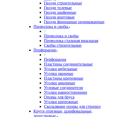
Гвозди строительные
Гвозди толевые
Гвозди шиферные
Гвозди винтовые
Гвозди финишные оцинкованные
Проволока и скобы
Проволока и скобы
Проволока стальная вязальная
Скобы строительные
Перфорация
Перфорация
Пластины соединительные
Уголки мебельные
Уголки оконные
Пластины крепежные
Уголки анкерные
Угловые соединители
Уголки равносторонние
Опоры для бруса
Уголки крепежные
Скользящие опоры для стропил
Круги отрезные, шлифовальные,
лепестковые