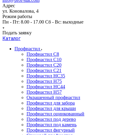
info@prof-stal.com
Адрес
ул. Коновалова, 4
Режим работы
Пн - Пт: 8.00 - 17.00 Сб - Вс: выходные
Подать заявку
Каталог
Профнастил
Профнастил С8
Профнастил С10
Профнастил С20
Профнастил С21
Профнастил НС35
Профнастил Н75
Профнастил HC44
Профнастил Н57
Окрашенный профнастил
Профнастил для забора
Профнастил для крыши
Профнастил оцинкованный
Профнастил под дерево
Профнастил под камень
Профнастил фигурный