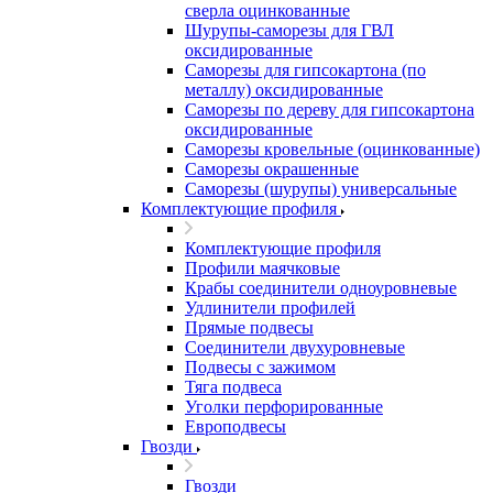
сверла оцинкованные
Шурупы-саморезы для ГВЛ
оксидированные
Саморезы для гипсокартона (по
металлу) оксидированные
Саморезы по дереву для гипсокартона
оксидированные
Саморезы кровельные (оцинкованные)
Саморезы окрашенные
Саморезы (шурупы) универсальные
Комплектующие профиля
Комплектующие профиля
Профили маячковые
Крабы соединители одноуровневые
Удлинители профилей
Прямые подвесы
Соединители двухуровневые
Подвесы с зажимом
Тяга подвеса
Уголки перфорированные
Европодвесы
Гвозди
Гвозди