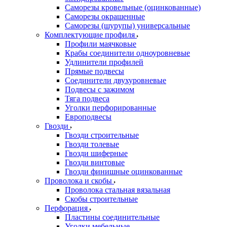
Саморезы кровельные (оцинкованные)
Саморезы окрашенные
Саморезы (шурупы) универсальные
Комплектующие профиля
Профили маячковые
Крабы соединители одноуровневые
Удлинители профилей
Прямые подвесы
Соединители двухуровневые
Подвесы с зажимом
Тяга подвеса
Уголки перфорированные
Европодвесы
Гвозди
Гвозди строительные
Гвозди толевые
Гвозди шиферные
Гвозди винтовые
Гвозди финишные оцинкованные
Проволока и скобы
Проволока стальная вязальная
Скобы строительные
Перфорация
Пластины соединительные
Уголки мебельные