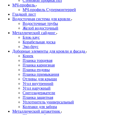
Стеновой профнастил
МЧ-профиль
МЧ-профиль Супермонтеррей
Гладкий лист
Водосточная система для кровли
Водосточные трубы
Желоб водосточный
Металлический сайдинг
Блок-хаус
Корабельная доска
Эко-брус
Доборные элементы для кровли и фасада
Конек
Планка торцевая
Планка карнизная
Планка ендовы
Планка примыкания
Отливы для крыши
Угол внутренний
Угол наружный
Снегозадержатели
Планка защитная
Уплотнитель универсальный
Колпаки для забора
Металлический штакетник