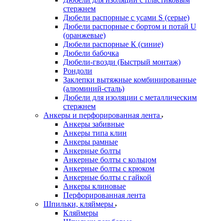
стержнем
Дюбели распорные с усами S (серые)
Дюбели распорные c бортом и потай U
(оранжевые)
Дюбели распорные К (синие)
Дюбели бабочка
Дюбели-гвозди (Быстрый монтаж)
Рондоли
Заклепки вытяжные комбинированные
(алюминий-сталь)
Дюбели для изоляции с металлическим
стержнем
Анкеры и перфорированная лента
Анкеры забивные
Анкеры типа клин
Анкеры рамные
Анкерные болты
Анкерные болты с кольцом
Анкерные болты с крюком
Анкерные болты с гайкой
Анкеры клиновые
Перфорированная лента
Шпильки, кляймеры
Кляймеры