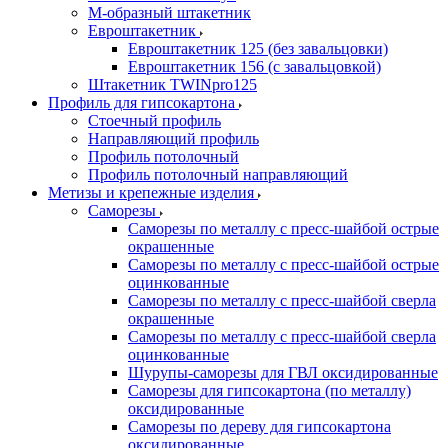
М-образный штакетник
Евроштакетник
Евроштакетник 125 (без завальцовки)
Евроштакетник 156 (с завальцовкой)
Штакетник TWINpro125
Профиль для гипсокартона
Стоечный профиль
Направляющий профиль
Профиль потолочный
Профиль потолочный направляющий
Метизы и крепежные изделия
Саморезы
Саморезы по металлу с пресс-шайбой острые
окрашенные
Саморезы по металлу с пресс-шайбой острые
оцинкованные
Саморезы по металлу с пресс-шайбой сверла
окрашенные
Саморезы по металлу с пресс-шайбой сверла
оцинкованные
Шурупы-саморезы для ГВЛ оксидированные
Саморезы для гипсокартона (по металлу)
оксидированные
Саморезы по дереву для гипсокартона
оксидированные