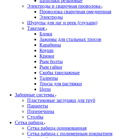
Шпильки резьбовые
Электроды и сварочная проволока
Проволока сварочная омедненная
Электроды
Шурупы для лаг и реек (глухари)
Такелаж
Блоки
Зажимы для стальных тросов
Карабины
Коуши
Крюки
Рым болты
Рым гайки
Скобы такелажные
Талрепы
Тросы для растяжки
Цепи
Заборные системы
Пластиковые заглушки для труб
Парапеты
Поперечины
Столбы
Сетка рабица
Сетка рабица оцинкованная
Сетка рабица с полимерным покрытием