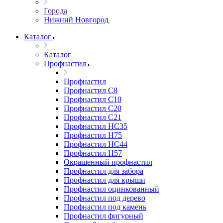
Города
Нижний Новгород
Каталог
Каталог
Профнастил
Профнастил
Профнастил С8
Профнастил С10
Профнастил С20
Профнастил С21
Профнастил НС35
Профнастил Н75
Профнастил HC44
Профнастил Н57
Окрашенный профнастил
Профнастил для забора
Профнастил для крыши
Профнастил оцинкованный
Профнастил под дерево
Профнастил под камень
Профнастил фигурный