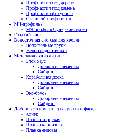
Профнастил под дерево
Профнастил под камень
Профнастил фигурный
Стеновой профнастил
МЧ-профиль
МЧ-профиль Супермонтеррей
Гладкий лист
Водосточная система для кровли
Водосточные трубы
Желоб водосточный
Металлический сайдинг
Блок-хаус
Доборные элементы
Сайдинг
Корабельная доска
Доборные элементы
Сайдинг
Эко-брус
Доборные элементы
Сайдинг
Доборные элементы для кровли и фасада
Конек
Планка торцевая
Планка карнизная
Планка ендовы