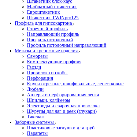
Штакетник блок-хаус
М-образный штакетник
Евроштакетник
Штакетник TWINpro125
Профиль для гипсокартона
Стоечный профиль
Направляющий профиль
Профиль потолочный
Профиль потолочный направляющий
Метизы и крепежные изделия
Саморезы
Комплектующие профиля
Гвозди
Проволока и скобы
Перфорация
Круги отрезные, шлифовальные, лепестковые
Дюбели
Анкеры и перфорированная лента
Шпильки, кляймеры
Электроды и сварочная проволока
Шурупы для лаг и реек (глухари)
Такелаж
Заборные системы
Пластиковые заглушки для труб
Парапеты