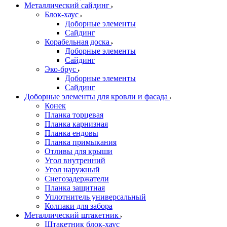
Металлический сайдинг
Блок-хаус
Доборные элементы
Сайдинг
Корабельная доска
Доборные элементы
Сайдинг
Эко-брус
Доборные элементы
Сайдинг
Доборные элементы для кровли и фасада
Конек
Планка торцевая
Планка карнизная
Планка ендовы
Планка примыкания
Отливы для крыши
Угол внутренний
Угол наружный
Снегозадержатели
Планка защитная
Уплотнитель универсальный
Колпаки для забора
Металлический штакетник
Штакетник блок-хаус