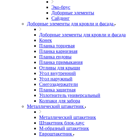
Эко-брус
Доборные элементы
Сайдинг
Доборные элементы для кровли и фасада
Доборные элементы для кровли и фасада
Конек
Планка торцевая
Планка карнизная
Планка ендовы
Планка примыкания
Отливы для крыши
Угол внутренний
Угол наружный
Снегозадержатели
Планка защитная
Уплотнитель универсальный
Колпаки для забора
Металлический штакетник
Металлический штакетник
Штакетник блок-хаус
М-образный штакетник
Евроштакетник