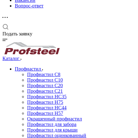
Вакансии
Вопрос-ответ
Подать заявку
Каталог
Профнастил
Профнастил С8
Профнастил С10
Профнастил С20
Профнастил С21
Профнастил НС35
Профнастил Н75
Профнастил HC44
Профнастил Н57
Окрашенный профнастил
Профнастил для забора
Профнастил для крыши
Профнастил оцинкованный