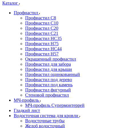
Каталог
Профнастил
Профнастил С8
Профнастил С10
Профнастил С20
Профнастил С21
Профнастил НС35
Профнастил Н75
Профнастил HC44
Профнастил Н57
Окрашенный профнастил
Профнастил для забора
Профнастил для крыши
Профнастил оцинкованный
Профнастил под дерево
Профнастил под камень
Профнастил фигурный
Стеновой профнастил
МЧ-профиль
МЧ-профиль Супермонтеррей
Гладкий лист
Водосточная система для кровли
Водосточные трубы
Желоб водосточный