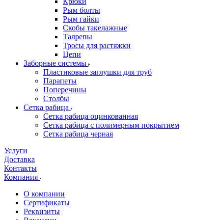
Крюки
Рым болты
Рым гайки
Скобы такелажные
Талрепы
Тросы для растяжки
Цепи
Заборные системы
Пластиковые заглушки для труб
Парапеты
Поперечины
Столбы
Сетка рабица
Сетка рабица оцинкованная
Сетка рабица с полимерным покрытием
Сетка рабица черная
Услуги
Доставка
Контакты
Компания
О компании
Сертификаты
Реквизиты