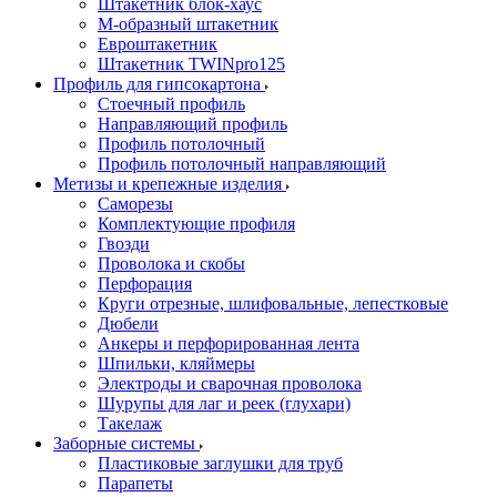
Штакетник блок-хаус
М-образный штакетник
Евроштакетник
Штакетник TWINpro125
Профиль для гипсокартона
Стоечный профиль
Направляющий профиль
Профиль потолочный
Профиль потолочный направляющий
Метизы и крепежные изделия
Саморезы
Комплектующие профиля
Гвозди
Проволока и скобы
Перфорация
Круги отрезные, шлифовальные, лепестковые
Дюбели
Анкеры и перфорированная лента
Шпильки, кляймеры
Электроды и сварочная проволока
Шурупы для лаг и реек (глухари)
Такелаж
Заборные системы
Пластиковые заглушки для труб
Парапеты