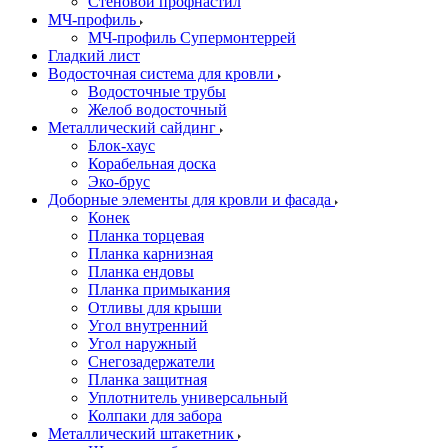
Стеновой профнастил
МЧ-профиль
МЧ-профиль Супермонтеррей
Гладкий лист
Водосточная система для кровли
Водосточные трубы
Желоб водосточный
Металлический сайдинг
Блок-хаус
Корабельная доска
Эко-брус
Доборные элементы для кровли и фасада
Конек
Планка торцевая
Планка карнизная
Планка ендовы
Планка примыкания
Отливы для крыши
Угол внутренний
Угол наружный
Снегозадержатели
Планка защитная
Уплотнитель универсальный
Колпаки для забора
Металлический штакетник