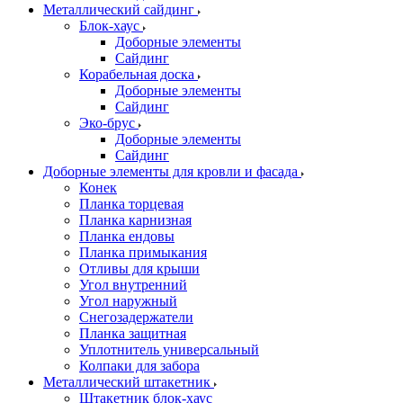
Металлический сайдинг
Блок-хаус
Доборные элементы
Сайдинг
Корабельная доска
Доборные элементы
Сайдинг
Эко-брус
Доборные элементы
Сайдинг
Доборные элементы для кровли и фасада
Конек
Планка торцевая
Планка карнизная
Планка ендовы
Планка примыкания
Отливы для крыши
Угол внутренний
Угол наружный
Снегозадержатели
Планка защитная
Уплотнитель универсальный
Колпаки для забора
Металлический штакетник
Штакетник блок-хаус