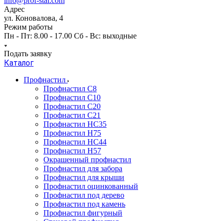
info@prof-stal.com
Адрес
ул. Коновалова, 4
Режим работы
Пн - Пт: 8.00 - 17.00 Сб - Вс: выходные
Подать заявку
Каталог
Профнастил
Профнастил С8
Профнастил С10
Профнастил С20
Профнастил С21
Профнастил НС35
Профнастил Н75
Профнастил HC44
Профнастил Н57
Окрашенный профнастил
Профнастил для забора
Профнастил для крыши
Профнастил оцинкованный
Профнастил под дерево
Профнастил под камень
Профнастил фигурный