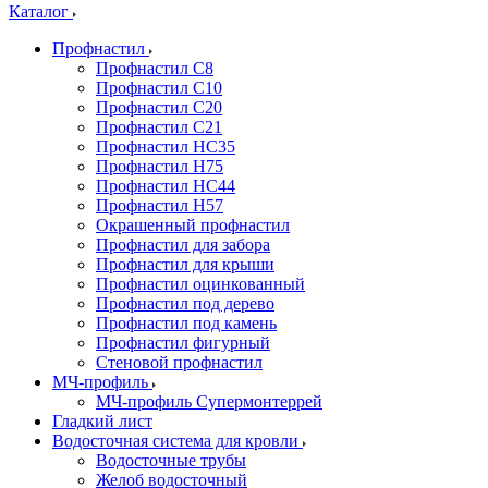
Каталог
Профнастил
Профнастил С8
Профнастил С10
Профнастил С20
Профнастил С21
Профнастил НС35
Профнастил Н75
Профнастил HC44
Профнастил Н57
Окрашенный профнастил
Профнастил для забора
Профнастил для крыши
Профнастил оцинкованный
Профнастил под дерево
Профнастил под камень
Профнастил фигурный
Стеновой профнастил
МЧ-профиль
МЧ-профиль Супермонтеррей
Гладкий лист
Водосточная система для кровли
Водосточные трубы
Желоб водосточный