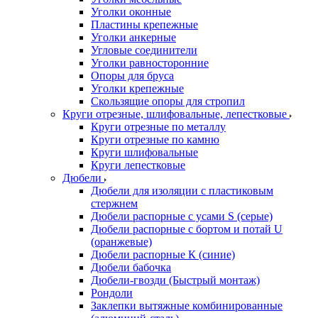
Уголки оконные
Пластины крепежные
Уголки анкерные
Угловые соединители
Уголки равносторонние
Опоры для бруса
Уголки крепежные
Скользящие опоры для стропил
Круги отрезные, шлифовальные, лепестковые
Круги отрезные по металлу
Круги отрезные по камню
Круги шлифовальные
Круги лепестковые
Дюбели
Дюбели для изоляции с пластиковым
стержнем
Дюбели распорные с усами S (серые)
Дюбели распорные c бортом и потай U
(оранжевые)
Дюбели распорные К (синие)
Дюбели бабочка
Дюбели-гвозди (Быстрый монтаж)
Рондоли
Заклепки вытяжные комбинированные