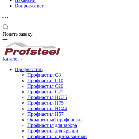
Вакансии
Вопрос-ответ
Подать заявку
Каталог
Профнастил
Профнастил С8
Профнастил С10
Профнастил С20
Профнастил С21
Профнастил НС35
Профнастил Н75
Профнастил HC44
Профнастил Н57
Окрашенный профнастил
Профнастил для забора
Профнастил для крыши
Профнастил оцинкованный