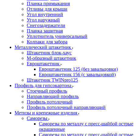
Планка примыкания
Отливы для крыши
Угол внутренний
Угол наружный
Снегозадержатели
Планка защитная
Уплотнитель универсальный
Колпаки для забора
Металлический штакетник
Штакетник блок-хаус
М-образный штакетник
Евроштакетник
Евроштакетник 125 (без завальцовки)
Евроштакетник 156 (с завальцовкой)
Штакетник TWINpro125
Профиль для гипсокартона
Стоечный профиль
Направляющий профиль
Профиль потолочный
Профиль потолочный направляющий
Метизы и крепежные изделия
Саморезы
Саморезы по металлу с пресс-шайбой острые
окрашенные
Саморезы по металлу с пресс-шайбой острые