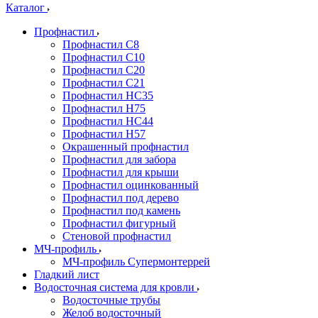
Каталог
Профнастил
Профнастил С8
Профнастил С10
Профнастил С20
Профнастил С21
Профнастил НС35
Профнастил Н75
Профнастил HC44
Профнастил Н57
Окрашенный профнастил
Профнастил для забора
Профнастил для крыши
Профнастил оцинкованный
Профнастил под дерево
Профнастил под камень
Профнастил фигурный
Стеновой профнастил
МЧ-профиль
МЧ-профиль Супермонтеррей
Гладкий лист
Водосточная система для кровли
Водосточные трубы
Желоб водосточный