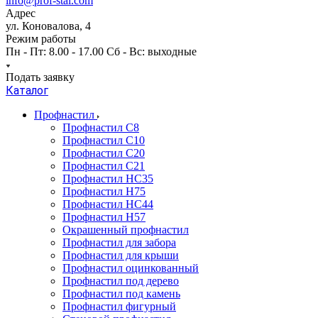
info@prof-stal.com
Адрес
ул. Коновалова, 4
Режим работы
Пн - Пт: 8.00 - 17.00 Сб - Вс: выходные
Подать заявку
Каталог
Профнастил
Профнастил С8
Профнастил С10
Профнастил С20
Профнастил С21
Профнастил НС35
Профнастил Н75
Профнастил HC44
Профнастил Н57
Окрашенный профнастил
Профнастил для забора
Профнастил для крыши
Профнастил оцинкованный
Профнастил под дерево
Профнастил под камень
Профнастил фигурный