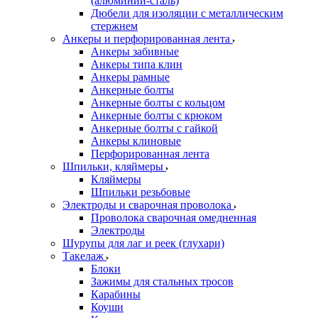
(алюминий-сталь)
Дюбели для изоляции с металлическим
стержнем
Анкеры и перфорированная лента
Анкеры забивные
Анкеры типа клин
Анкеры рамные
Анкерные болты
Анкерные болты с кольцом
Анкерные болты с крюком
Анкерные болты с гайкой
Анкеры клиновые
Перфорированная лента
Шпильки, кляймеры
Кляймеры
Шпильки резьбовые
Электроды и сварочная проволока
Проволока сварочная омедненная
Электроды
Шурупы для лаг и реек (глухари)
Такелаж
Блоки
Зажимы для стальных тросов
Карабины
Коуши