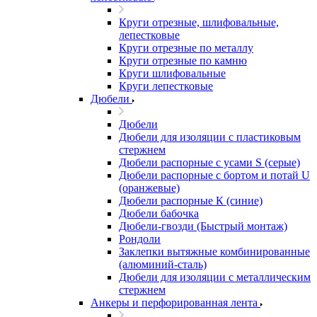
Круги отрезные, шлифовальные,
лепестковые
Круги отрезные по металлу
Круги отрезные по камню
Круги шлифовальные
Круги лепестковые
Дюбели
Дюбели
Дюбели для изоляции с пластиковым
стержнем
Дюбели распорные с усами S (серые)
Дюбели распорные c бортом и потай U
(оранжевые)
Дюбели распорные К (синие)
Дюбели бабочка
Дюбели-гвозди (Быстрый монтаж)
Рондоли
Заклепки вытяжные комбинированные
(алюминий-сталь)
Дюбели для изоляции с металлическим
стержнем
Анкеры и перфорированная лента