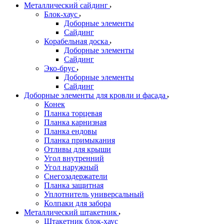
Металлический сайдинг
Блок-хаус
Доборные элементы
Сайдинг
Корабельная доска
Доборные элементы
Сайдинг
Эко-брус
Доборные элементы
Сайдинг
Доборные элементы для кровли и фасада
Конек
Планка торцевая
Планка карнизная
Планка ендовы
Планка примыкания
Отливы для крыши
Угол внутренний
Угол наружный
Снегозадержатели
Планка защитная
Уплотнитель универсальный
Колпаки для забора
Металлический штакетник
Штакетник блок-хаус