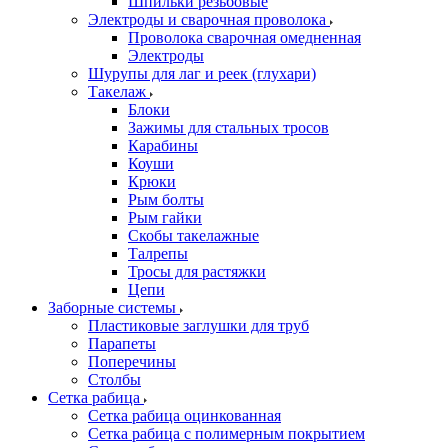
Шпильки резьбовые
Электроды и сварочная проволока
Проволока сварочная омедненная
Электроды
Шурупы для лаг и реек (глухари)
Такелаж
Блоки
Зажимы для стальных тросов
Карабины
Коуши
Крюки
Рым болты
Рым гайки
Скобы такелажные
Талрепы
Тросы для растяжки
Цепи
Заборные системы
Пластиковые заглушки для труб
Парапеты
Поперечины
Столбы
Сетка рабица
Сетка рабица оцинкованная
Сетка рабица с полимерным покрытием