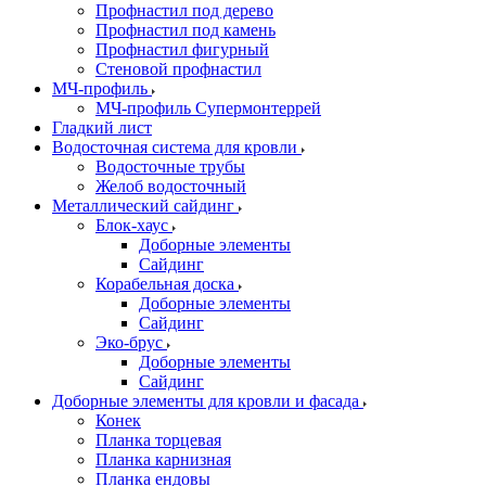
Профнастил под дерево
Профнастил под камень
Профнастил фигурный
Стеновой профнастил
МЧ-профиль
МЧ-профиль Супермонтеррей
Гладкий лист
Водосточная система для кровли
Водосточные трубы
Желоб водосточный
Металлический сайдинг
Блок-хаус
Доборные элементы
Сайдинг
Корабельная доска
Доборные элементы
Сайдинг
Эко-брус
Доборные элементы
Сайдинг
Доборные элементы для кровли и фасада
Конек
Планка торцевая
Планка карнизная
Планка ендовы