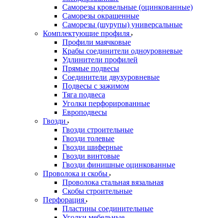
Саморезы кровельные (оцинкованные)
Саморезы окрашенные
Саморезы (шурупы) универсальные
Комплектующие профиля
Профили маячковые
Крабы соединители одноуровневые
Удлинители профилей
Прямые подвесы
Соединители двухуровневые
Подвесы с зажимом
Тяга подвеса
Уголки перфорированные
Европодвесы
Гвозди
Гвозди строительные
Гвозди толевые
Гвозди шиферные
Гвозди винтовые
Гвозди финишные оцинкованные
Проволока и скобы
Проволока стальная вязальная
Скобы строительные
Перфорация
Пластины соединительные
Уголки мебельные