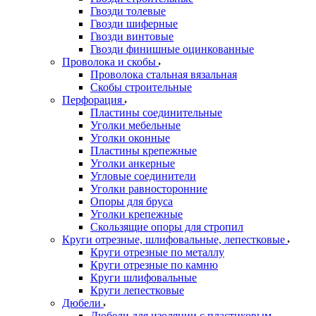
Гвозди толевые
Гвозди шиферные
Гвозди винтовые
Гвозди финишные оцинкованные
Проволока и скобы
Проволока стальная вязальная
Скобы строительные
Перфорация
Пластины соединительные
Уголки мебельные
Уголки оконные
Пластины крепежные
Уголки анкерные
Угловые соединители
Уголки равносторонние
Опоры для бруса
Уголки крепежные
Скользящие опоры для стропил
Круги отрезные, шлифовальные, лепестковые
Круги отрезные по металлу
Круги отрезные по камню
Круги шлифовальные
Круги лепестковые
Дюбели
Дюбели для изоляции с пластиковым