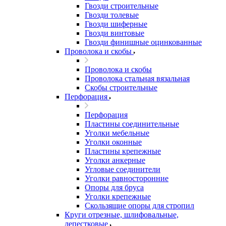
Гвозди строительные
Гвозди толевые
Гвозди шиферные
Гвозди винтовые
Гвозди финишные оцинкованные
Проволока и скобы
Проволока и скобы
Проволока стальная вязальная
Скобы строительные
Перфорация
Перфорация
Пластины соединительные
Уголки мебельные
Уголки оконные
Пластины крепежные
Уголки анкерные
Угловые соединители
Уголки равносторонние
Опоры для бруса
Уголки крепежные
Скользящие опоры для стропил
Круги отрезные, шлифовальные,
лепестковые