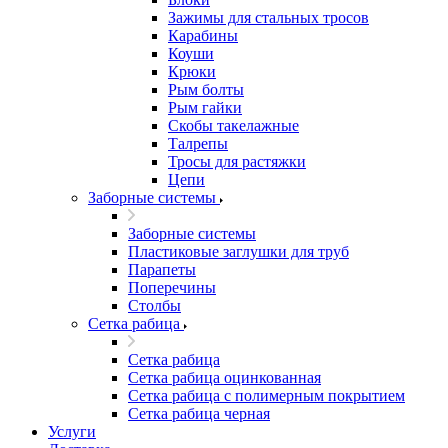
Зажимы для стальных тросов
Карабины
Коуши
Крюки
Рым болты
Рым гайки
Скобы такелажные
Талрепы
Тросы для растяжки
Цепи
Заборные системы
Заборные системы
Пластиковые заглушки для труб
Парапеты
Поперечины
Столбы
Сетка рабица
Сетка рабица
Сетка рабица оцинкованная
Сетка рабица с полимерным покрытием
Сетка рабица черная
Услуги