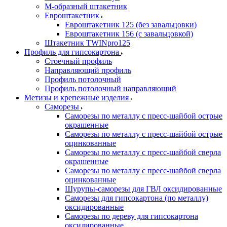
М-образный штакетник
Евроштакетник
Евроштакетник 125 (без завальцовки)
Евроштакетник 156 (с завальцовкой)
Штакетник TWINpro125
Профиль для гипсокартона
Стоечный профиль
Направляющий профиль
Профиль потолочный
Профиль потолочный направляющий
Метизы и крепежные изделия
Саморезы
Саморезы по металлу с пресс-шайбой острые
окрашенные
Саморезы по металлу с пресс-шайбой острые
оцинкованные
Саморезы по металлу с пресс-шайбой сверла
окрашенные
Саморезы по металлу с пресс-шайбой сверла
оцинкованные
Шурупы-саморезы для ГВЛ оксидированные
Саморезы для гипсокартона (по металлу)
оксидированные
Саморезы по дереву для гипсокартона
оксидированные