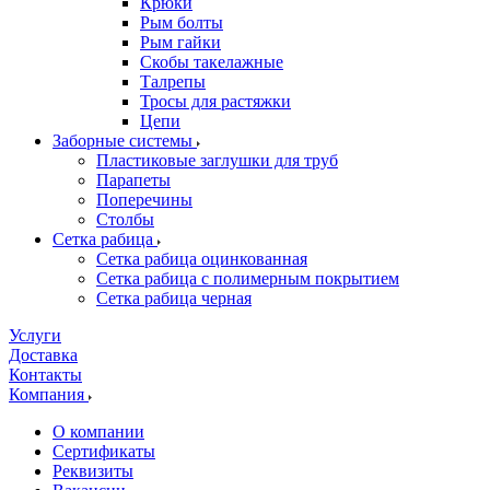
Крюки
Рым болты
Рым гайки
Скобы такелажные
Талрепы
Тросы для растяжки
Цепи
Заборные системы
Пластиковые заглушки для труб
Парапеты
Поперечины
Столбы
Сетка рабица
Сетка рабица оцинкованная
Сетка рабица с полимерным покрытием
Сетка рабица черная
Услуги
Доставка
Контакты
Компания
О компании
Сертификаты
Реквизиты