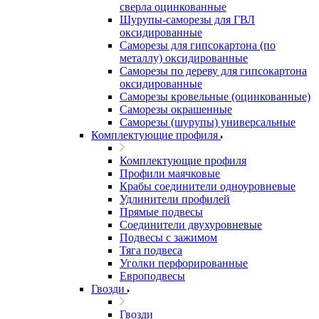
сверла оцинкованные
Шурупы-саморезы для ГВЛ
оксидированные
Саморезы для гипсокартона (по
металлу) оксидированные
Саморезы по дереву для гипсокартона
оксидированные
Саморезы кровельные (оцинкованные)
Саморезы окрашенные
Саморезы (шурупы) универсальные
Комплектующие профиля
Комплектующие профиля
Профили маячковые
Крабы соединители одноуровневые
Удлинители профилей
Прямые подвесы
Соединители двухуровневые
Подвесы с зажимом
Тяга подвеса
Уголки перфорированные
Европодвесы
Гвозди
Гвозди