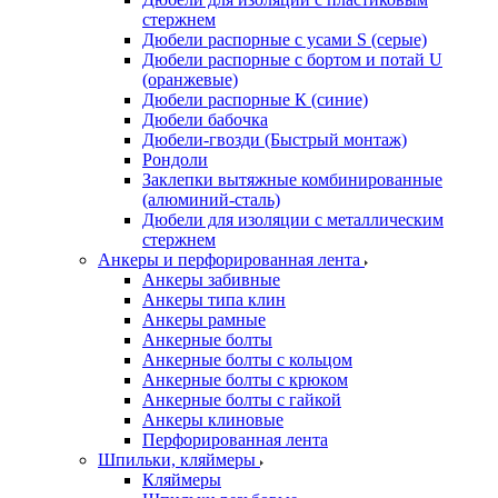
стержнем
Дюбели распорные с усами S (серые)
Дюбели распорные c бортом и потай U
(оранжевые)
Дюбели распорные К (синие)
Дюбели бабочка
Дюбели-гвозди (Быстрый монтаж)
Рондоли
Заклепки вытяжные комбинированные
(алюминий-сталь)
Дюбели для изоляции с металлическим
стержнем
Анкеры и перфорированная лента
Анкеры забивные
Анкеры типа клин
Анкеры рамные
Анкерные болты
Анкерные болты с кольцом
Анкерные болты с крюком
Анкерные болты с гайкой
Анкеры клиновые
Перфорированная лента
Шпильки, кляймеры
Кляймеры