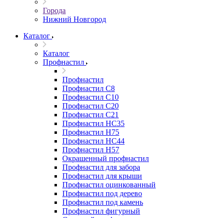
Города
Нижний Новгород
Каталог
Каталог
Профнастил
Профнастил
Профнастил С8
Профнастил С10
Профнастил С20
Профнастил С21
Профнастил НС35
Профнастил Н75
Профнастил HC44
Профнастил Н57
Окрашенный профнастил
Профнастил для забора
Профнастил для крыши
Профнастил оцинкованный
Профнастил под дерево
Профнастил под камень
Профнастил фигурный