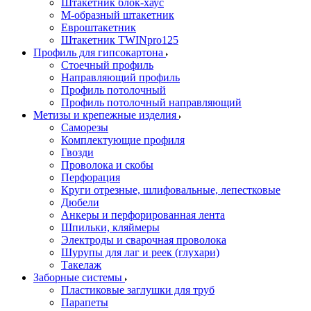
Штакетник блок-хаус
М-образный штакетник
Евроштакетник
Штакетник TWINpro125
Профиль для гипсокартона
Стоечный профиль
Направляющий профиль
Профиль потолочный
Профиль потолочный направляющий
Метизы и крепежные изделия
Саморезы
Комплектующие профиля
Гвозди
Проволока и скобы
Перфорация
Круги отрезные, шлифовальные, лепестковые
Дюбели
Анкеры и перфорированная лента
Шпильки, кляймеры
Электроды и сварочная проволока
Шурупы для лаг и реек (глухари)
Такелаж
Заборные системы
Пластиковые заглушки для труб
Парапеты