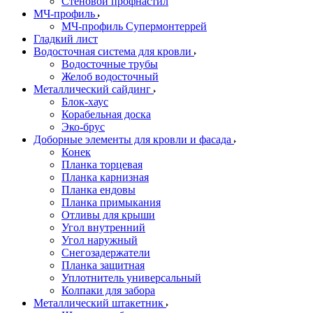
Стеновой профнастил
МЧ-профиль
МЧ-профиль Супермонтеррей
Гладкий лист
Водосточная система для кровли
Водосточные трубы
Желоб водосточный
Металлический сайдинг
Блок-хаус
Корабельная доска
Эко-брус
Доборные элементы для кровли и фасада
Конек
Планка торцевая
Планка карнизная
Планка ендовы
Планка примыкания
Отливы для крыши
Угол внутренний
Угол наружный
Снегозадержатели
Планка защитная
Уплотнитель универсальный
Колпаки для забора
Металлический штакетник