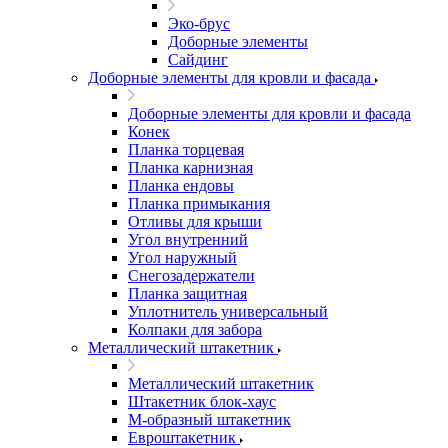
Эко-брус
Доборные элементы
Сайдинг
Доборные элементы для кровли и фасада
Доборные элементы для кровли и фасада
Конек
Планка торцевая
Планка карнизная
Планка ендовы
Планка примыкания
Отливы для крыши
Угол внутренний
Угол наружный
Снегозадержатели
Планка защитная
Уплотнитель универсальный
Колпаки для забора
Металлический штакетник
Металлический штакетник
Штакетник блок-хаус
М-образный штакетник
Евроштакетник