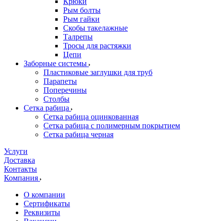
Крюки
Рым болты
Рым гайки
Скобы такелажные
Талрепы
Тросы для растяжки
Цепи
Заборные системы
Пластиковые заглушки для труб
Парапеты
Поперечины
Столбы
Сетка рабица
Сетка рабица оцинкованная
Сетка рабица с полимерным покрытием
Сетка рабица черная
Услуги
Доставка
Контакты
Компания
О компании
Сертификаты
Реквизиты