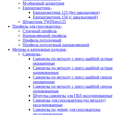
М-образный штакетник
Евроштакетник
Евроштакетник 125 (без завальцовки)
Евроштакетник 156 (с завальцовкой)
Штакетник TWINpro125
Профиль для гипсокартона
Стоечный профиль
Направляющий профиль
Профиль потолочный
Профиль потолочный направляющий
Метизы и крепежные изделия
Саморезы
Саморезы по металлу с пресс-шайбой острые
окрашенные
Саморезы по металлу с пресс-шайбой острые
оцинкованные
Саморезы по металлу с пресс-шайбой сверла
окрашенные
Саморезы по металлу с пресс-шайбой сверла
оцинкованные
Шурупы-саморезы для ГВЛ оксидированные
Саморезы для гипсокартона (по металлу)
оксидированные
Саморезы по дереву для гипсокартона
оксидированные