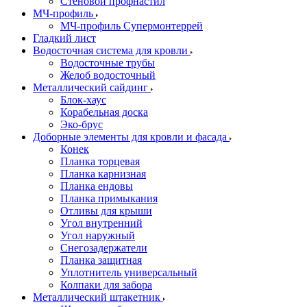
Стеновой профнастил
МЧ-профиль
МЧ-профиль Супермонтеррей
Гладкий лист
Водосточная система для кровли
Водосточные трубы
Желоб водосточный
Металлический сайдинг
Блок-хаус
Корабельная доска
Эко-брус
Доборные элементы для кровли и фасада
Конек
Планка торцевая
Планка карнизная
Планка ендовы
Планка примыкания
Отливы для крыши
Угол внутренний
Угол наружный
Снегозадержатели
Планка защитная
Уплотнитель универсальный
Колпаки для забора
Металлический штакетник