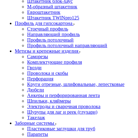
Штакетник блок-хаус
М-образный штакетник
Евроштакетник
Штакетник TWINpro125
Профиль для гипсокартона
Стоечный профиль
Направляющий профиль
Профиль потолочный
Профиль потолочный направляющий
Метизы и крепежные изделия
Саморезы
Комплектующие профиля
Гвозди
Проволока и скобы
Перфорация
Круги отрезные, шлифовальные, лепестковые
Дюбели
Анкеры и перфорированная лента
Шпильки, кляймеры
Электроды и сварочная проволока
Шурупы для лаг и реек (глухари)
Такелаж
Заборные системы
Пластиковые заглушки для труб
Парапеты