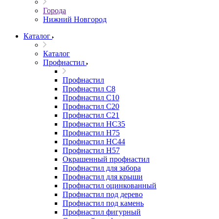
Города
Нижний Новгород
Каталог
Каталог
Профнастил
Профнастил
Профнастил С8
Профнастил С10
Профнастил С20
Профнастил С21
Профнастил НС35
Профнастил Н75
Профнастил HC44
Профнастил Н57
Окрашенный профнастил
Профнастил для забора
Профнастил для крыши
Профнастил оцинкованный
Профнастил под дерево
Профнастил под камень
Профнастил фигурный