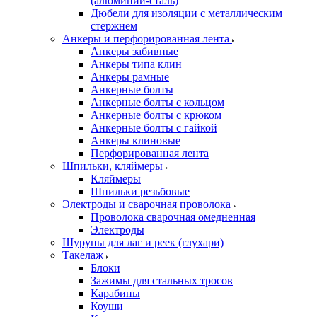
(алюминий-сталь)
Дюбели для изоляции с металлическим
стержнем
Анкеры и перфорированная лента
Анкеры забивные
Анкеры типа клин
Анкеры рамные
Анкерные болты
Анкерные болты с кольцом
Анкерные болты с крюком
Анкерные болты с гайкой
Анкеры клиновые
Перфорированная лента
Шпильки, кляймеры
Кляймеры
Шпильки резьбовые
Электроды и сварочная проволока
Проволока сварочная омедненная
Электроды
Шурупы для лаг и реек (глухари)
Такелаж
Блоки
Зажимы для стальных тросов
Карабины
Коуши