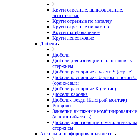
Круги отрезные, шлифовальные,
лепестковые
Круги отрезные по металлу
Круги отрезные по камню
Круги шлифовальные
Круги лепестковые
Дюбели
Дюбели
Дюбели для изоляции с пластиковым
стержнем
Дюбели распорные с усами S (серые)
Дюбели распорные c бортом и потай U
(оранжевые)
Дюбели распорные К (синие)
Дюбели бабочка
Дюбели-гвозди (Быстрый монтаж)
Рондоли
Заклепки вытяжные комбинированные
(алюминий-сталь)
Дюбели для изоляции с металлическим
стержнем
Анкеры и перфорированная лента