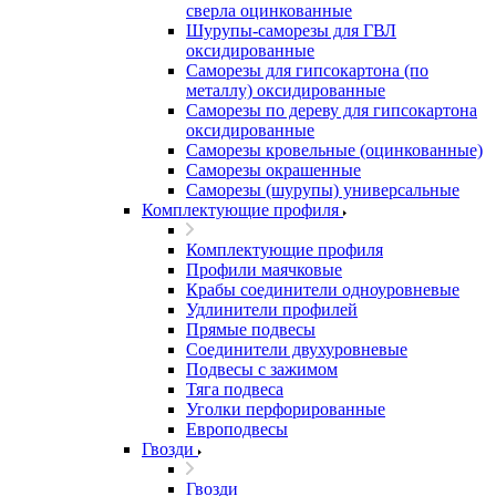
сверла оцинкованные
Шурупы-саморезы для ГВЛ
оксидированные
Саморезы для гипсокартона (по
металлу) оксидированные
Саморезы по дереву для гипсокартона
оксидированные
Саморезы кровельные (оцинкованные)
Саморезы окрашенные
Саморезы (шурупы) универсальные
Комплектующие профиля
Комплектующие профиля
Профили маячковые
Крабы соединители одноуровневые
Удлинители профилей
Прямые подвесы
Соединители двухуровневые
Подвесы с зажимом
Тяга подвеса
Уголки перфорированные
Европодвесы
Гвозди
Гвозди