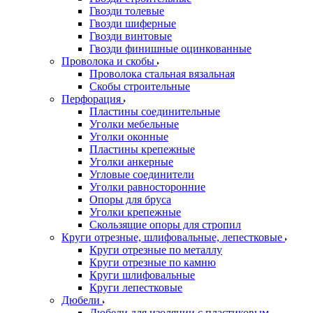
Гвозди толевые
Гвозди шиферные
Гвозди винтовые
Гвозди финишные оцинкованные
Проволока и скобы
Проволока стальная вязальная
Скобы строительные
Перфорация
Пластины соединительные
Уголки мебельные
Уголки оконные
Пластины крепежные
Уголки анкерные
Угловые соединители
Уголки равносторонние
Опоры для бруса
Уголки крепежные
Скользящие опоры для стропил
Круги отрезные, шлифовальные, лепестковые
Круги отрезные по металлу
Круги отрезные по камню
Круги шлифовальные
Круги лепестковые
Дюбели
Дюбели для изоляции с пластиковым