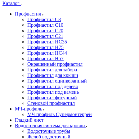
Каталог
Профнастил
Профнастил С8
Профнастил С10
Профнастил С20
Профнастил С21
Профнастил НС35
Профнастил Н75
Профнастил HC44
Профнастил Н57
Окрашенный профнастил
Профнастил для забора
Профнастил для крыши
Профнастил оцинкованный
Профнастил под дерево
Профнастил под камень
Профнастил фигурный
Стеновой профнастил
МЧ-профиль
МЧ-профиль Супермонтеррей
Гладкий лист
Водосточная система для кровли
Водосточные трубы
Желоб водосточный