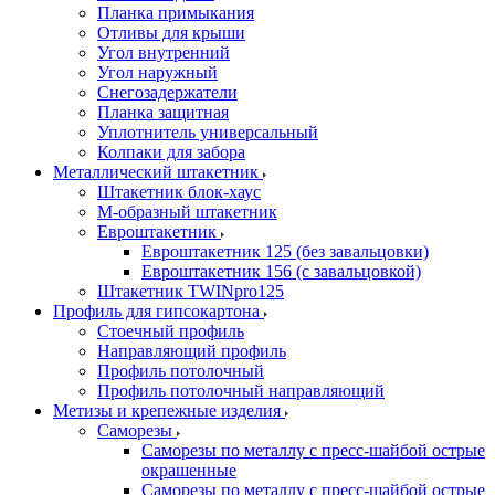
Планка примыкания
Отливы для крыши
Угол внутренний
Угол наружный
Снегозадержатели
Планка защитная
Уплотнитель универсальный
Колпаки для забора
Металлический штакетник
Штакетник блок-хаус
М-образный штакетник
Евроштакетник
Евроштакетник 125 (без завальцовки)
Евроштакетник 156 (с завальцовкой)
Штакетник TWINpro125
Профиль для гипсокартона
Стоечный профиль
Направляющий профиль
Профиль потолочный
Профиль потолочный направляющий
Метизы и крепежные изделия
Саморезы
Саморезы по металлу с пресс-шайбой острые
окрашенные
Саморезы по металлу с пресс-шайбой острые