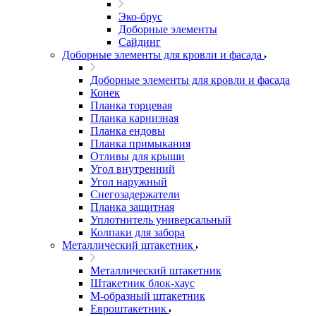
Эко-брус
Доборные элементы
Сайдинг
Доборные элементы для кровли и фасада
Доборные элементы для кровли и фасада
Конек
Планка торцевая
Планка карнизная
Планка ендовы
Планка примыкания
Отливы для крыши
Угол внутренний
Угол наружный
Снегозадержатели
Планка защитная
Уплотнитель универсальный
Колпаки для забора
Металлический штакетник
Металлический штакетник
Штакетник блок-хаус
М-образный штакетник
Евроштакетник