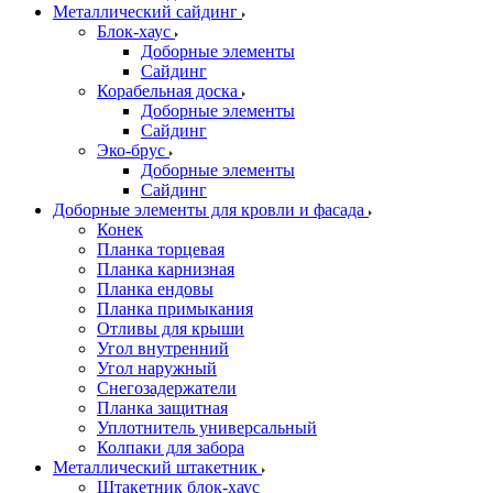
Металлический сайдинг
Блок-хаус
Доборные элементы
Сайдинг
Корабельная доска
Доборные элементы
Сайдинг
Эко-брус
Доборные элементы
Сайдинг
Доборные элементы для кровли и фасада
Конек
Планка торцевая
Планка карнизная
Планка ендовы
Планка примыкания
Отливы для крыши
Угол внутренний
Угол наружный
Снегозадержатели
Планка защитная
Уплотнитель универсальный
Колпаки для забора
Металлический штакетник
Штакетник блок-хаус