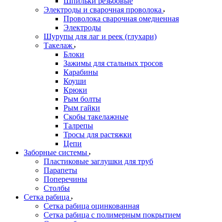
Шпильки резьбовые
Электроды и сварочная проволока
Проволока сварочная омедненная
Электроды
Шурупы для лаг и реек (глухари)
Такелаж
Блоки
Зажимы для стальных тросов
Карабины
Коуши
Крюки
Рым болты
Рым гайки
Скобы такелажные
Талрепы
Тросы для растяжки
Цепи
Заборные системы
Пластиковые заглушки для труб
Парапеты
Поперечины
Столбы
Сетка рабица
Сетка рабица оцинкованная
Сетка рабица с полимерным покрытием