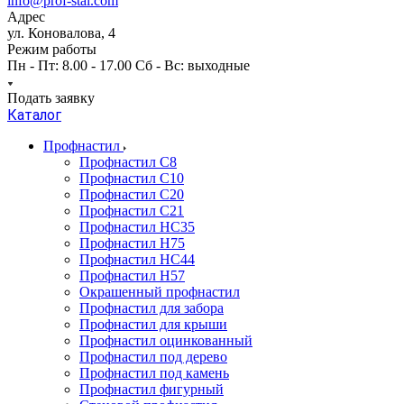
info@prof-stal.com
Адрес
ул. Коновалова, 4
Режим работы
Пн - Пт: 8.00 - 17.00 Сб - Вс: выходные
Подать заявку
Каталог
Профнастил
Профнастил С8
Профнастил С10
Профнастил С20
Профнастил С21
Профнастил НС35
Профнастил Н75
Профнастил HC44
Профнастил Н57
Окрашенный профнастил
Профнастил для забора
Профнастил для крыши
Профнастил оцинкованный
Профнастил под дерево
Профнастил под камень
Профнастил фигурный