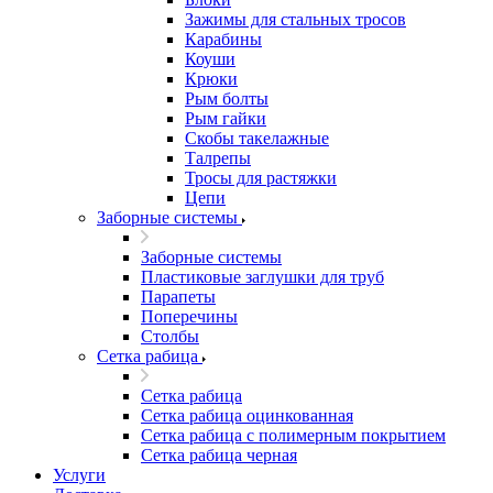
Зажимы для стальных тросов
Карабины
Коуши
Крюки
Рым болты
Рым гайки
Скобы такелажные
Талрепы
Тросы для растяжки
Цепи
Заборные системы
Заборные системы
Пластиковые заглушки для труб
Парапеты
Поперечины
Столбы
Сетка рабица
Сетка рабица
Сетка рабица оцинкованная
Сетка рабица с полимерным покрытием
Сетка рабица черная
Услуги