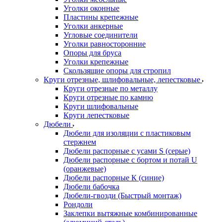
Уголки оконные
Пластины крепежные
Уголки анкерные
Угловые соединители
Уголки равносторонние
Опоры для бруса
Уголки крепежные
Скользящие опоры для стропил
Круги отрезные, шлифовальные, лепестковые
Круги отрезные по металлу
Круги отрезные по камню
Круги шлифовальные
Круги лепестковые
Дюбели
Дюбели для изоляции с пластиковым
стержнем
Дюбели распорные с усами S (серые)
Дюбели распорные c бортом и потай U
(оранжевые)
Дюбели распорные К (синие)
Дюбели бабочка
Дюбели-гвозди (Быстрый монтаж)
Рондоли
Заклепки вытяжные комбинированные