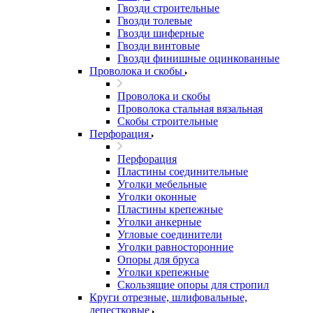
Гвозди строительные
Гвозди толевые
Гвозди шиферные
Гвозди винтовые
Гвозди финишные оцинкованные
Проволока и скобы
Проволока и скобы
Проволока стальная вязальная
Скобы строительные
Перфорация
Перфорация
Пластины соединительные
Уголки мебельные
Уголки оконные
Пластины крепежные
Уголки анкерные
Угловые соединители
Уголки равносторонние
Опоры для бруса
Уголки крепежные
Скользящие опоры для стропил
Круги отрезные, шлифовальные,
лепестковые