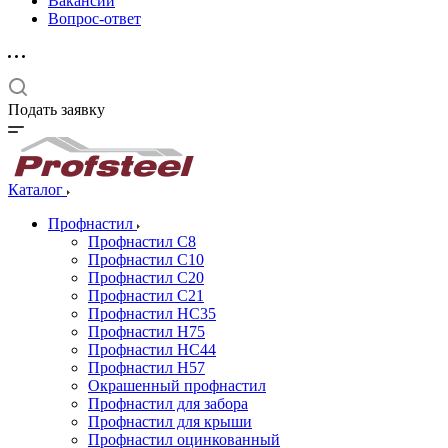
Вакансии
Вопрос-ответ
Подать заявку
Каталог
Профнастил
Профнастил С8
Профнастил С10
Профнастил С20
Профнастил С21
Профнастил НС35
Профнастил Н75
Профнастил HC44
Профнастил Н57
Окрашенный профнастил
Профнастил для забора
Профнастил для крыши
Профнастил оцинкованный