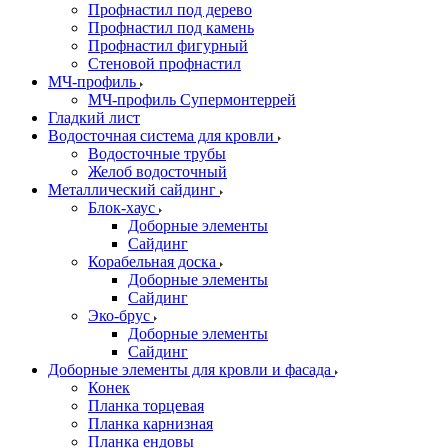
Профнастил под дерево
Профнастил под камень
Профнастил фигурный
Стеновой профнастил
МЧ-профиль
МЧ-профиль Супермонтеррей
Гладкий лист
Водосточная система для кровли
Водосточные трубы
Желоб водосточный
Металлический сайдинг
Блок-хаус
Доборные элементы
Сайдинг
Корабельная доска
Доборные элементы
Сайдинг
Эко-брус
Доборные элементы
Сайдинг
Доборные элементы для кровли и фасада
Конек
Планка торцевая
Планка карнизная
Планка ендовы