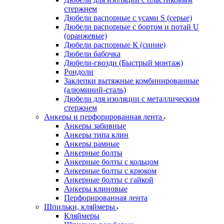
стержнем
Дюбели распорные с усами S (серые)
Дюбели распорные c бортом и потай U
(оранжевые)
Дюбели распорные К (синие)
Дюбели бабочка
Дюбели-гвозди (Быстрый монтаж)
Рондоли
Заклепки вытяжные комбинированные
(алюминий-сталь)
Дюбели для изоляции с металлическим
стержнем
Анкеры и перфорированная лента
Анкеры забивные
Анкеры типа клин
Анкеры рамные
Анкерные болты
Анкерные болты с кольцом
Анкерные болты с крюком
Анкерные болты с гайкой
Анкеры клиновые
Перфорированная лента
Шпильки, кляймеры
Кляймеры