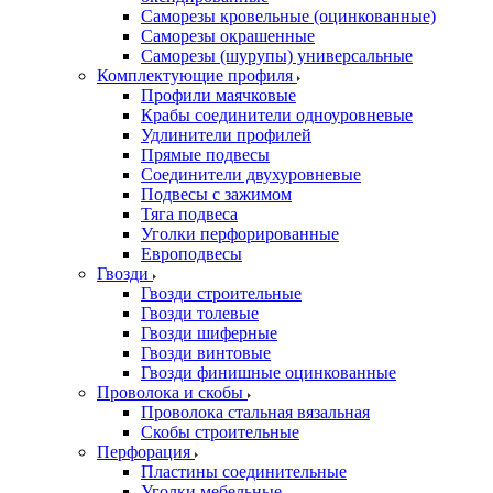
Саморезы кровельные (оцинкованные)
Саморезы окрашенные
Саморезы (шурупы) универсальные
Комплектующие профиля
Профили маячковые
Крабы соединители одноуровневые
Удлинители профилей
Прямые подвесы
Соединители двухуровневые
Подвесы с зажимом
Тяга подвеса
Уголки перфорированные
Европодвесы
Гвозди
Гвозди строительные
Гвозди толевые
Гвозди шиферные
Гвозди винтовые
Гвозди финишные оцинкованные
Проволока и скобы
Проволока стальная вязальная
Скобы строительные
Перфорация
Пластины соединительные
Уголки мебельные