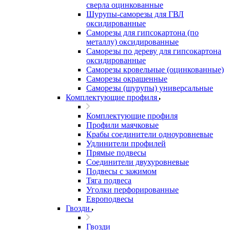
сверла оцинкованные
Шурупы-саморезы для ГВЛ
оксидированные
Саморезы для гипсокартона (по
металлу) оксидированные
Саморезы по дереву для гипсокартона
оксидированные
Саморезы кровельные (оцинкованные)
Саморезы окрашенные
Саморезы (шурупы) универсальные
Комплектующие профиля
Комплектующие профиля
Профили маячковые
Крабы соединители одноуровневые
Удлинители профилей
Прямые подвесы
Соединители двухуровневые
Подвесы с зажимом
Тяга подвеса
Уголки перфорированные
Европодвесы
Гвозди
Гвозди