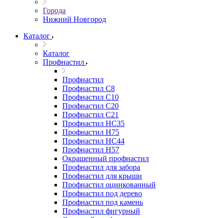
Города
Нижний Новгород
Каталог
Каталог
Профнастил
Профнастил
Профнастил С8
Профнастил С10
Профнастил С20
Профнастил С21
Профнастил НС35
Профнастил Н75
Профнастил HC44
Профнастил Н57
Окрашенный профнастил
Профнастил для забора
Профнастил для крыши
Профнастил оцинкованный
Профнастил под дерево
Профнастил под камень
Профнастил фигурный