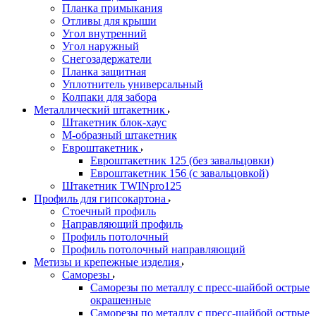
Планка примыкания
Отливы для крыши
Угол внутренний
Угол наружный
Снегозадержатели
Планка защитная
Уплотнитель универсальный
Колпаки для забора
Металлический штакетник
Штакетник блок-хаус
М-образный штакетник
Евроштакетник
Евроштакетник 125 (без завальцовки)
Евроштакетник 156 (с завальцовкой)
Штакетник TWINpro125
Профиль для гипсокартона
Стоечный профиль
Направляющий профиль
Профиль потолочный
Профиль потолочный направляющий
Метизы и крепежные изделия
Саморезы
Саморезы по металлу с пресс-шайбой острые
окрашенные
Саморезы по металлу с пресс-шайбой острые