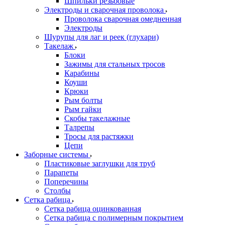
Шпильки резьбовые
Электроды и сварочная проволока
Проволока сварочная омедненная
Электроды
Шурупы для лаг и реек (глухари)
Такелаж
Блоки
Зажимы для стальных тросов
Карабины
Коуши
Крюки
Рым болты
Рым гайки
Скобы такелажные
Талрепы
Тросы для растяжки
Цепи
Заборные системы
Пластиковые заглушки для труб
Парапеты
Поперечины
Столбы
Сетка рабица
Сетка рабица оцинкованная
Сетка рабица с полимерным покрытием