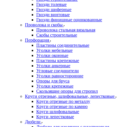
Гвозди толевые
Гвозди шиферные
Гвозди винтовые
Гвозди финишные оцинкованные
Проволока и скобы
Проволока стальная вязальная
Скобы строительные
Перфорация
Пластины соединительные
Уголки мебельные
Уголки оконные
Пластины крепежные
Уголки анкерные
Угловые соединители
Уголки равносторонние
Опоры для бруса
Уголки крепежные
Скользящие опоры для стропил
Круги отрезные, шлифовальные, лепестковые
Круги отрезные по металлу
Круги отрезные по камню
Круги шлифовальные
Круги лепестковые
Дюбели
Дюбели для изоляции с пластиковым