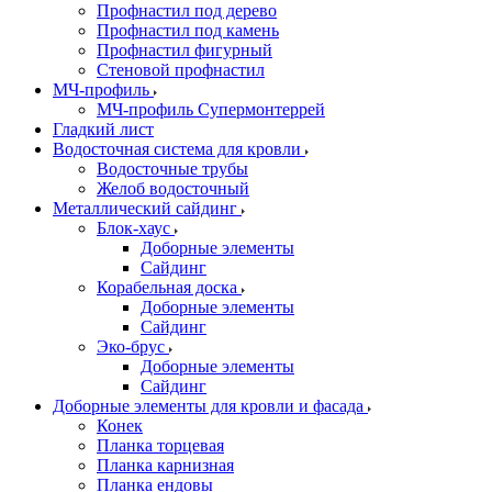
Профнастил под дерево
Профнастил под камень
Профнастил фигурный
Стеновой профнастил
МЧ-профиль
МЧ-профиль Супермонтеррей
Гладкий лист
Водосточная система для кровли
Водосточные трубы
Желоб водосточный
Металлический сайдинг
Блок-хаус
Доборные элементы
Сайдинг
Корабельная доска
Доборные элементы
Сайдинг
Эко-брус
Доборные элементы
Сайдинг
Доборные элементы для кровли и фасада
Конек
Планка торцевая
Планка карнизная
Планка ендовы