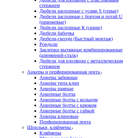
стержнем
Дюбели распорные с усами S (серые)
Дюбели распорные c бортом и потай U
(оранжевые)
Дюбели распорные К (синие)
Дюбели бабочка
Дюбели-гвозди (Быстрый монтаж)
Рондоли
Заклепки вытяжные комбинированные
(алюминий-сталь)
Дюбели для изоляции с металлическим
стержнем
Анкеры и перфорированная лента
Анкеры забивные
Анкеры типа клин
Анкеры рамные
Анкерные болты
Анкерные болты с кольцом
Анкерные болты с крюком
Анкерные болты с гайкой
Анкеры клиновые
Перфорированная лента
Шпильки, кляймеры
Кляймеры