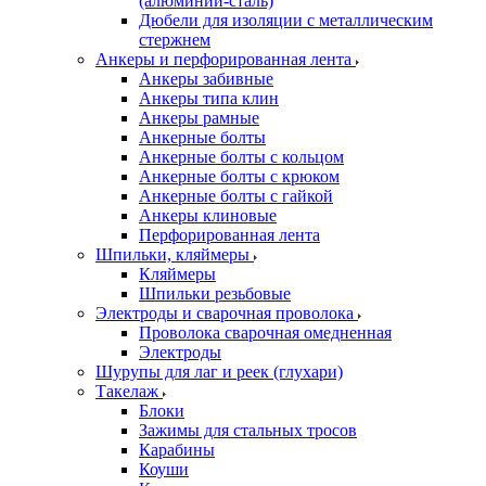
(алюминий-сталь)
Дюбели для изоляции с металлическим
стержнем
Анкеры и перфорированная лента
Анкеры забивные
Анкеры типа клин
Анкеры рамные
Анкерные болты
Анкерные болты с кольцом
Анкерные болты с крюком
Анкерные болты с гайкой
Анкеры клиновые
Перфорированная лента
Шпильки, кляймеры
Кляймеры
Шпильки резьбовые
Электроды и сварочная проволока
Проволока сварочная омедненная
Электроды
Шурупы для лаг и реек (глухари)
Такелаж
Блоки
Зажимы для стальных тросов
Карабины
Коуши