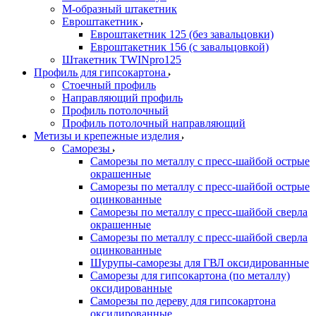
М-образный штакетник
Евроштакетник
Евроштакетник 125 (без завальцовки)
Евроштакетник 156 (с завальцовкой)
Штакетник TWINpro125
Профиль для гипсокартона
Стоечный профиль
Направляющий профиль
Профиль потолочный
Профиль потолочный направляющий
Метизы и крепежные изделия
Саморезы
Саморезы по металлу с пресс-шайбой острые
окрашенные
Саморезы по металлу с пресс-шайбой острые
оцинкованные
Саморезы по металлу с пресс-шайбой сверла
окрашенные
Саморезы по металлу с пресс-шайбой сверла
оцинкованные
Шурупы-саморезы для ГВЛ оксидированные
Саморезы для гипсокартона (по металлу)
оксидированные
Саморезы по дереву для гипсокартона
оксидированные