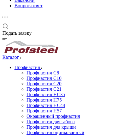
Вакансии
Вопрос-ответ
Подать заявку
Каталог
Профнастил
Профнастил С8
Профнастил С10
Профнастил С20
Профнастил С21
Профнастил НС35
Профнастил Н75
Профнастил HC44
Профнастил Н57
Окрашенный профнастил
Профнастил для забора
Профнастил для крыши
Профнастил оцинкованный