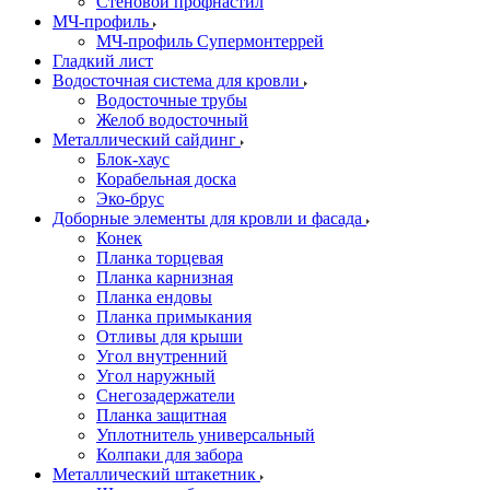
Стеновой профнастил
МЧ-профиль
МЧ-профиль Супермонтеррей
Гладкий лист
Водосточная система для кровли
Водосточные трубы
Желоб водосточный
Металлический сайдинг
Блок-хаус
Корабельная доска
Эко-брус
Доборные элементы для кровли и фасада
Конек
Планка торцевая
Планка карнизная
Планка ендовы
Планка примыкания
Отливы для крыши
Угол внутренний
Угол наружный
Снегозадержатели
Планка защитная
Уплотнитель универсальный
Колпаки для забора
Металлический штакетник