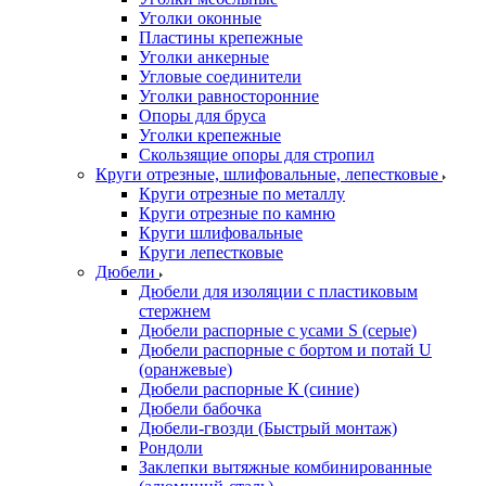
Уголки оконные
Пластины крепежные
Уголки анкерные
Угловые соединители
Уголки равносторонние
Опоры для бруса
Уголки крепежные
Скользящие опоры для стропил
Круги отрезные, шлифовальные, лепестковые
Круги отрезные по металлу
Круги отрезные по камню
Круги шлифовальные
Круги лепестковые
Дюбели
Дюбели для изоляции с пластиковым
стержнем
Дюбели распорные с усами S (серые)
Дюбели распорные c бортом и потай U
(оранжевые)
Дюбели распорные К (синие)
Дюбели бабочка
Дюбели-гвозди (Быстрый монтаж)
Рондоли
Заклепки вытяжные комбинированные