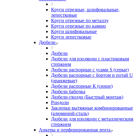
Круги отрезные, шлифовальные,
лепестковые
Круги отрезные по металлу
Круги отрезные по камню
Круги шлифовальные
Круги лепестковые
Дюбели
Дюбели
Дюбели для изоляции с пластиковым
стержнем
Дюбели распорные с усами S (серые)
Дюбели распорные c бортом и потай U
(оранжевые)
Дюбели распорные К (синие)
Дюбели бабочка
Дюбели-гвозди (Быстрый монтаж)
Рондоли
Заклепки вытяжные комбинированные
(алюминий-сталь)
Дюбели для изоляции с металлическим
стержнем
Анкеры и перфорированная лента