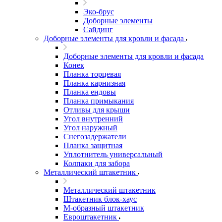
Эко-брус
Доборные элементы
Сайдинг
Доборные элементы для кровли и фасада
Доборные элементы для кровли и фасада
Конек
Планка торцевая
Планка карнизная
Планка ендовы
Планка примыкания
Отливы для крыши
Угол внутренний
Угол наружный
Снегозадержатели
Планка защитная
Уплотнитель универсальный
Колпаки для забора
Металлический штакетник
Металлический штакетник
Штакетник блок-хаус
М-образный штакетник
Евроштакетник