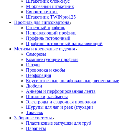
Штакетник блок-хаус
М-образный штакетник
Евроштакетник
Штакетник TWINpro125
Профиль для гипсокартона
Стоечный профиль
Направляющий профиль
Профиль потолочный
Профиль потолочный направляющий
Метизы и крепежные изделия
Саморезы
Комплектующие профиля
Гвозди
Проволока и скобы
Перфорация
Круги отрезные, шлифовальные, лепестковые
Дюбели
Анкеры и перфорированная лента
Шпильки, кляймеры
Электроды и сварочная проволока
Шурупы для лаг и реек (глухари)
Такелаж
Заборные системы
Пластиковые заглушки для труб
Парапеты