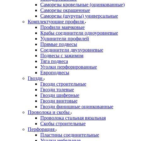
Саморезы кровельные (оцинкованные)
Саморезы окрашенные
Саморезы (шурупы) универсальные
Комплектующие профиля
Профили маячковые
Крабы соединители одноуровневые
Удлинители профилей
Прямые подвесы
Соединители двухуровневые
Подвесы с зажимом
Тяга подвеса
Уголки перфорированные
Европодвесы
Гвозди
Гвозди строительные
Гвозди толевые
Гвозди шиферные
Гвозди винтовые
Гвозди финишные оцинкованные
Проволока и скобы
Проволока стальная вязальная
Скобы строительные
Перфорация
Пластины соединительные
Уголки мебельные