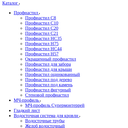
Каталог
Профнастил
Профнастил С8
Профнастил С10
Профнастил С20
Профнастил С21
Профнастил НС35
Профнастил Н75
Профнастил HC44
Профнастил Н57
Окрашенный профнастил
Профнастил для забора
Профнастил для крыши
Профнастил оцинкованный
Профнастил под дерево
Профнастил под камень
Профнастил фигурный
Стеновой профнастил
МЧ-профиль
МЧ-профиль Супермонтеррей
Гладкий лист
Водосточная система для кровли
Водосточные трубы
Желоб водосточный