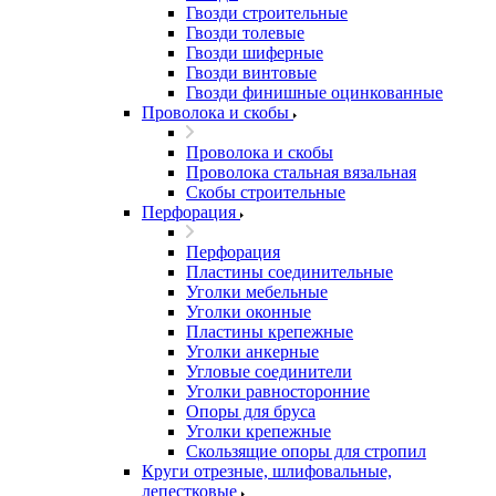
Гвозди строительные
Гвозди толевые
Гвозди шиферные
Гвозди винтовые
Гвозди финишные оцинкованные
Проволока и скобы
Проволока и скобы
Проволока стальная вязальная
Скобы строительные
Перфорация
Перфорация
Пластины соединительные
Уголки мебельные
Уголки оконные
Пластины крепежные
Уголки анкерные
Угловые соединители
Уголки равносторонние
Опоры для бруса
Уголки крепежные
Скользящие опоры для стропил
Круги отрезные, шлифовальные,
лепестковые