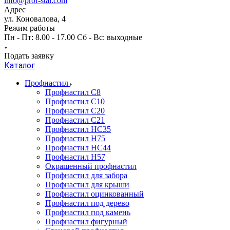
info@prof-stal.com
Адрес
ул. Коновалова, 4
Режим работы
Пн - Пт: 8.00 - 17.00 Сб - Вс: выходные
Подать заявку
Каталог
Профнастил
Профнастил С8
Профнастил С10
Профнастил С20
Профнастил С21
Профнастил НС35
Профнастил Н75
Профнастил HC44
Профнастил Н57
Окрашенный профнастил
Профнастил для забора
Профнастил для крыши
Профнастил оцинкованный
Профнастил под дерево
Профнастил под камень
Профнастил фигурный