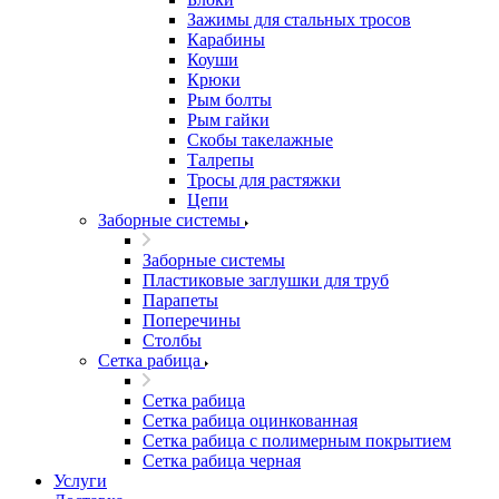
Зажимы для стальных тросов
Карабины
Коуши
Крюки
Рым болты
Рым гайки
Скобы такелажные
Талрепы
Тросы для растяжки
Цепи
Заборные системы
Заборные системы
Пластиковые заглушки для труб
Парапеты
Поперечины
Столбы
Сетка рабица
Сетка рабица
Сетка рабица оцинкованная
Сетка рабица с полимерным покрытием
Сетка рабица черная
Услуги