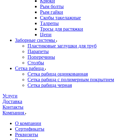
Крюки
Рым болты
Рым гайки
Скобы такелажные
Талрепы
Тросы для растяжки
Цепи
Заборные системы
Пластиковые заглушки для труб
Парапеты
Поперечины
Столбы
Сетка рабица
Сетка рабица оцинкованная
Сетка рабица с полимерным покрытием
Сетка рабица черная
Услуги
Доставка
Контакты
Компания
О компании
Сертификаты
Реквизиты