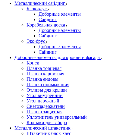
Металлический сайдинг
Блок-хаус
Доборные элементы
Сайдинг
Корабельная доска
Доборные элементы
Сайдинг
Эко-брус
Доборные элементы
Сайдинг
Доборные элементы для кровли и фасада
Конек
Планка торцевая
Планка карнизная
Планка ендовы
Планка примыкания
Отливы для крыши
Угол внутренний
Угол наружный
Снегозадержатели
Планка защитная
Уплотнитель универсальный
Колпаки для забора
Металлический штакетник
Штакетник блок-хаус