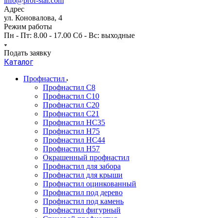
info@prof-stal.com
Адрес
ул. Коновалова, 4
Режим работы
Пн - Пт: 8.00 - 17.00 Сб - Вс: выходные
Подать заявку
Каталог
Профнастил
Профнастил С8
Профнастил С10
Профнастил С20
Профнастил С21
Профнастил НС35
Профнастил Н75
Профнастил HC44
Профнастил Н57
Окрашенный профнастил
Профнастил для забора
Профнастил для крыши
Профнастил оцинкованный
Профнастил под дерево
Профнастил под камень
Профнастил фигурный