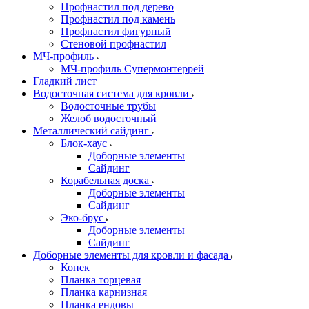
Профнастил под дерево
Профнастил под камень
Профнастил фигурный
Стеновой профнастил
МЧ-профиль
МЧ-профиль Супермонтеррей
Гладкий лист
Водосточная система для кровли
Водосточные трубы
Желоб водосточный
Металлический сайдинг
Блок-хаус
Доборные элементы
Сайдинг
Корабельная доска
Доборные элементы
Сайдинг
Эко-брус
Доборные элементы
Сайдинг
Доборные элементы для кровли и фасада
Конек
Планка торцевая
Планка карнизная
Планка ендовы