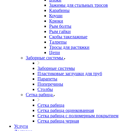
Зажимы для стальных тросов
Карабины
Коуши
Крюки
Рым болты
Рым гайки
Скобы такелажные
Талрепы
Тросы для растяжки
Цепи
Заборные системы
Заборные системы
Пластиковые заглушки для труб
Парапеты
Поперечины
Столбы
Сетка рабица
Сетка рабица
Сетка рабица оцинкованная
Сетка рабица с полимерным покрытием
Сетка рабица черная
Услуги