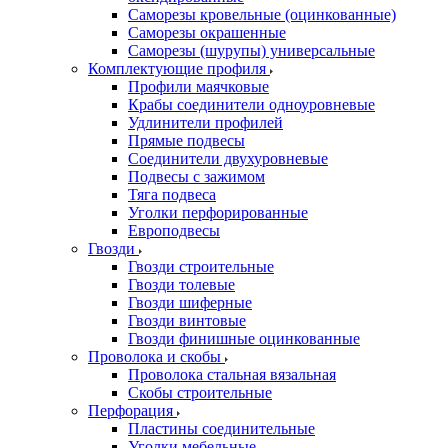
Саморезы кровельные (оцинкованные)
Саморезы окрашенные
Саморезы (шурупы) универсальные
Комплектующие профиля
Профили маячковые
Крабы соединители одноуровневые
Удлинители профилей
Прямые подвесы
Соединители двухуровневые
Подвесы с зажимом
Тяга подвеса
Уголки перфорированные
Европодвесы
Гвозди
Гвозди строительные
Гвозди толевые
Гвозди шиферные
Гвозди винтовые
Гвозди финишные оцинкованные
Проволока и скобы
Проволока стальная вязальная
Скобы строительные
Перфорация
Пластины соединительные
Уголки мебельные