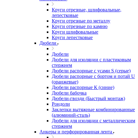
Круги отрезные, шлифовальные,
лепестковые
Круги отрезные по металлу
Круги отрезные по камню
Круги шлифовальные
Круги лепестковые
Дюбели
Дюбели
Дюбели для изоляции с пластиковым
стержнем
Дюбели распорные с усами S (серые)
Дюбели распорные c бортом и потай U
(оранжевые)
Дюбели распорные К (синие)
Дюбели бабочка
Дюбели-гвозди (Быстрый монтаж)
Рондоли
Заклепки вытяжные комбинированные
(алюминий-сталь)
Дюбели для изоляции с металлическим
стержнем
Анкеры и перфорированная лента