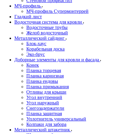
Стеновой профнастил
МЧ-профиль
МЧ-профиль Супермонтеррей
Гладкий лист
Водосточная система для кровли
Водосточные трубы
Желоб водосточный
Металлический сайдинг
Блок-хаус
Корабельная доска
Эко-брус
Доборные элементы для кровли и фасада
Конек
Планка торцевая
Планка карнизная
Планка ендовы
Планка примыкания
Отливы для крыши
Угол внутренний
Угол наружный
Снегозадержатели
Планка защитная
Уплотнитель универсальный
Колпаки для забора
Металлический штакетник