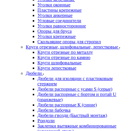
Уголки оконные
Пластины крепежные
Уголки анкерные
Угловые соединители
Уголки равносторонние
Опоры для бруса
Уголки крепежные
Скользящие опоры для стропил
Круги отрезные, шлифовальные, лепестковые
Круги отрезные по металлу
Круги отрезные по камню
Круги шлифовальные
Круги лепестковые
Дюбели
Дюбели для изоляции с пластиковым
стержнем
Дюбели распорные с усами S (серые)
Дюбели распорные c бортом и потай U
(оранжевые)
Дюбели распорные К (синие)
Дюбели бабочка
Дюбели-гвозди (Быстрый монтаж)
Рондоли
Заклепки вытяжные комбинированные