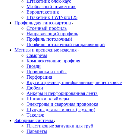
Штакетник блок-хаус
М-образный штакетник
Евроштакетник
Штакетник TWINpro125
Профиль для гипсокартона
Стоечный профиль
Направляющий профиль
Профиль потолочный
Профиль потолочный направляющий
Метизы и крепежные изделия
Саморезы
Комплектующие профиля
Гвозди
Проволока и скобы
Перфорация
Круги отрезные, шлифовальные, лепестковые
Дюбели
Анкеры и перфорированная лента
Шпильки, кляймеры
Электроды и сварочная проволока
Шурупы для лаг и реек (глухари)
Такелаж
Заборные системы
Пластиковые заглушки для труб
Парапеты