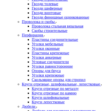
Гвозди толевые
Гвозди шиферные
Гвозди винтовые
Гвозди финишные оцинкованные
Проволока и скобы
Проволока стальная вязальная
Скобы строительные
Перфорация
Пластины соединительные
Уголки мебельные
Уголки оконные
Пластины крепежные
Уголки анкерные
Угловые соединители
Уголки равносторонние
Опоры для бруса
Уголки крепежные
Скользящие опоры для стропил
Круги отрезные, шлифовальные, лепестковые
Круги отрезные по металлу
Круги отрезные по камню
Круги шлифовальные
Круги лепестковые
Дюбели
Дюбели для изоляции с пластиковым