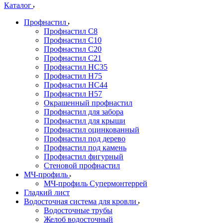
Каталог
Профнастил
Профнастил С8
Профнастил С10
Профнастил С20
Профнастил С21
Профнастил НС35
Профнастил Н75
Профнастил HC44
Профнастил Н57
Окрашенный профнастил
Профнастил для забора
Профнастил для крыши
Профнастил оцинкованный
Профнастил под дерево
Профнастил под камень
Профнастил фигурный
Стеновой профнастил
МЧ-профиль
МЧ-профиль Супермонтеррей
Гладкий лист
Водосточная система для кровли
Водосточные трубы
Желоб водосточный