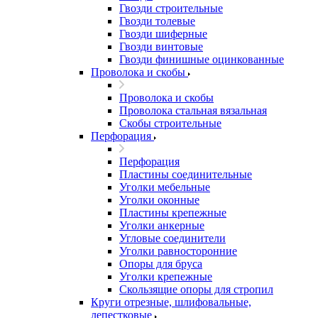
Гвозди строительные
Гвозди толевые
Гвозди шиферные
Гвозди винтовые
Гвозди финишные оцинкованные
Проволока и скобы
Проволока и скобы
Проволока стальная вязальная
Скобы строительные
Перфорация
Перфорация
Пластины соединительные
Уголки мебельные
Уголки оконные
Пластины крепежные
Уголки анкерные
Угловые соединители
Уголки равносторонние
Опоры для бруса
Уголки крепежные
Скользящие опоры для стропил
Круги отрезные, шлифовальные,
лепестковые