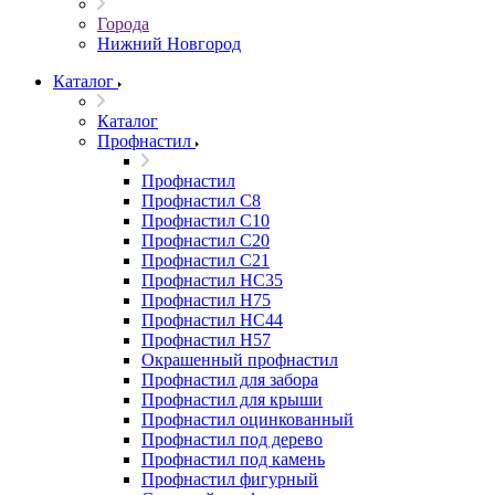
Города
Нижний Новгород
Каталог
Каталог
Профнастил
Профнастил
Профнастил С8
Профнастил С10
Профнастил С20
Профнастил С21
Профнастил НС35
Профнастил Н75
Профнастил HC44
Профнастил Н57
Окрашенный профнастил
Профнастил для забора
Профнастил для крыши
Профнастил оцинкованный
Профнастил под дерево
Профнастил под камень
Профнастил фигурный