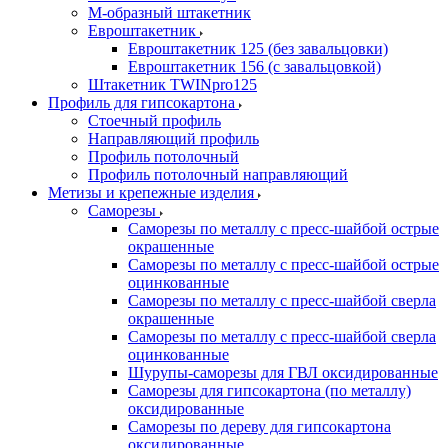
М-образный штакетник
Евроштакетник
Евроштакетник 125 (без завальцовки)
Евроштакетник 156 (с завальцовкой)
Штакетник TWINpro125
Профиль для гипсокартона
Стоечный профиль
Направляющий профиль
Профиль потолочный
Профиль потолочный направляющий
Метизы и крепежные изделия
Саморезы
Саморезы по металлу с пресс-шайбой острые
окрашенные
Саморезы по металлу с пресс-шайбой острые
оцинкованные
Саморезы по металлу с пресс-шайбой сверла
окрашенные
Саморезы по металлу с пресс-шайбой сверла
оцинкованные
Шурупы-саморезы для ГВЛ оксидированные
Саморезы для гипсокартона (по металлу)
оксидированные
Саморезы по дереву для гипсокартона
оксидированные