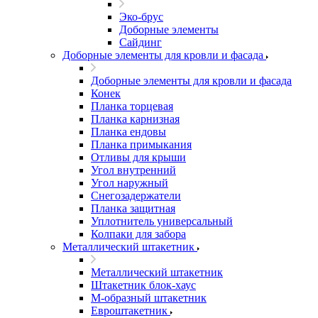
Эко-брус
Доборные элементы
Сайдинг
Доборные элементы для кровли и фасада
Доборные элементы для кровли и фасада
Конек
Планка торцевая
Планка карнизная
Планка ендовы
Планка примыкания
Отливы для крыши
Угол внутренний
Угол наружный
Снегозадержатели
Планка защитная
Уплотнитель универсальный
Колпаки для забора
Металлический штакетник
Металлический штакетник
Штакетник блок-хаус
М-образный штакетник
Евроштакетник