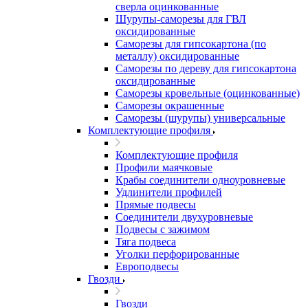
сверла оцинкованные
Шурупы-саморезы для ГВЛ
оксидированные
Саморезы для гипсокартона (по
металлу) оксидированные
Саморезы по дереву для гипсокартона
оксидированные
Саморезы кровельные (оцинкованные)
Саморезы окрашенные
Саморезы (шурупы) универсальные
Комплектующие профиля
Комплектующие профиля
Профили маячковые
Крабы соединители одноуровневые
Удлинители профилей
Прямые подвесы
Соединители двухуровневые
Подвесы с зажимом
Тяга подвеса
Уголки перфорированные
Европодвесы
Гвозди
Гвозди