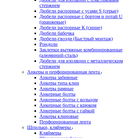
стержнем
Дюбели распорные с усами S (серые)
Дюбели распорные c бортом и потай U
(оранжевые)
Дюбели распорные К (синие)
Дюбели бабочка
Дюбели-гвозди (Быстрый монтаж)
Рондоли
Заклепки вытяжные комбинированные
(алюминий-сталь)
Дюбели для изоляции с металлическим
стержнем
Анкеры и перфорированная лента
Анкеры забивные
Анкеры типа клин
Анкеры рамные
Анкерные болты
Анкерные болты с кольцом
Анкерные болты с крюком
Анкерные болты с гайкой
Анкеры клиновые
Перфорированная лента
Шпильки, кляймеры
Кляймеры