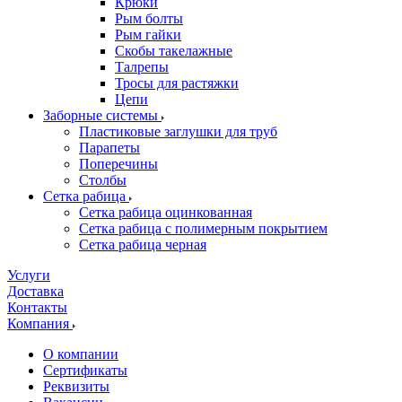
Крюки
Рым болты
Рым гайки
Скобы такелажные
Талрепы
Тросы для растяжки
Цепи
Заборные системы
Пластиковые заглушки для труб
Парапеты
Поперечины
Столбы
Сетка рабица
Сетка рабица оцинкованная
Сетка рабица с полимерным покрытием
Сетка рабица черная
Услуги
Доставка
Контакты
Компания
О компании
Сертификаты
Реквизиты