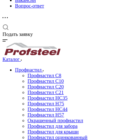
Вакансии
Вопрос-ответ
Подать заявку
Каталог
Профнастил
Профнастил С8
Профнастил С10
Профнастил С20
Профнастил С21
Профнастил НС35
Профнастил Н75
Профнастил HC44
Профнастил Н57
Окрашенный профнастил
Профнастил для забора
Профнастил для крыши
Профнастил оцинкованный