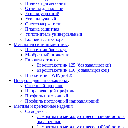
Планка примыкания
Отливы для крыши
Угол внутренний
Угол наружный
Снегозадержатели
Планка защитная
Уплотнитель универсальный
Колпаки для забора
Металлический штакетник
Штакетник блок-хаус
М-образный штакетник
Евроштакетник
Евроштакетник 125 (без завальцовки)
Евроштакетник 156 (с завальцовкой)
Штакетник TWINpro125
Профиль для гипсокартона
Стоечный профиль
Направляющий профиль
Профиль потолочный
Профиль потолочный направляющий
Метизы и крепежные изделия
Саморезы
Саморезы по металлу с пресс-шайбой острые
окрашенные
Саморезы по металлу с пресс-шайбой острые