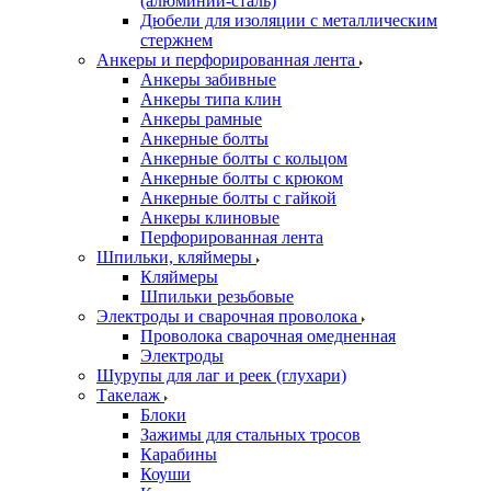
(алюминий-сталь)
Дюбели для изоляции с металлическим
стержнем
Анкеры и перфорированная лента
Анкеры забивные
Анкеры типа клин
Анкеры рамные
Анкерные болты
Анкерные болты с кольцом
Анкерные болты с крюком
Анкерные болты с гайкой
Анкеры клиновые
Перфорированная лента
Шпильки, кляймеры
Кляймеры
Шпильки резьбовые
Электроды и сварочная проволока
Проволока сварочная омедненная
Электроды
Шурупы для лаг и реек (глухари)
Такелаж
Блоки
Зажимы для стальных тросов
Карабины
Коуши