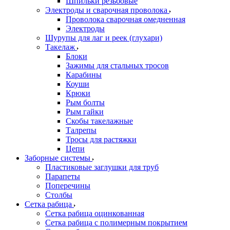
Шпильки резьбовые
Электроды и сварочная проволока
Проволока сварочная омедненная
Электроды
Шурупы для лаг и реек (глухари)
Такелаж
Блоки
Зажимы для стальных тросов
Карабины
Коуши
Крюки
Рым болты
Рым гайки
Скобы такелажные
Талрепы
Тросы для растяжки
Цепи
Заборные системы
Пластиковые заглушки для труб
Парапеты
Поперечины
Столбы
Сетка рабица
Сетка рабица оцинкованная
Сетка рабица с полимерным покрытием