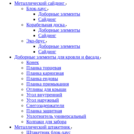
Металлический сайдинг
Блок-хаус
Доборные элементы
Сайдинг
Корабельная доска
Доборные элементы
Сайдинг
Эко-брус
Доборные элементы
Сайдинг
Доборные элементы для кровли и фасада
Конек
Планка торцевая
Планка карнизная
Планка ендовы
Планка примыкания
Отливы для крыши
Угол внутренний
Угол наружный
Снегозадержатели
Планка защитная
Уплотнитель универсальный
Колпаки для забора
Металлический штакетник
Штакетник блок-хаус