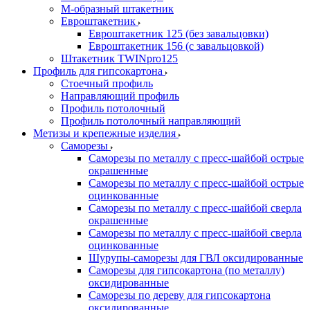
М-образный штакетник
Евроштакетник
Евроштакетник 125 (без завальцовки)
Евроштакетник 156 (с завальцовкой)
Штакетник TWINpro125
Профиль для гипсокартона
Стоечный профиль
Направляющий профиль
Профиль потолочный
Профиль потолочный направляющий
Метизы и крепежные изделия
Саморезы
Саморезы по металлу с пресс-шайбой острые
окрашенные
Саморезы по металлу с пресс-шайбой острые
оцинкованные
Саморезы по металлу с пресс-шайбой сверла
окрашенные
Саморезы по металлу с пресс-шайбой сверла
оцинкованные
Шурупы-саморезы для ГВЛ оксидированные
Саморезы для гипсокартона (по металлу)
оксидированные
Саморезы по дереву для гипсокартона
оксидированные