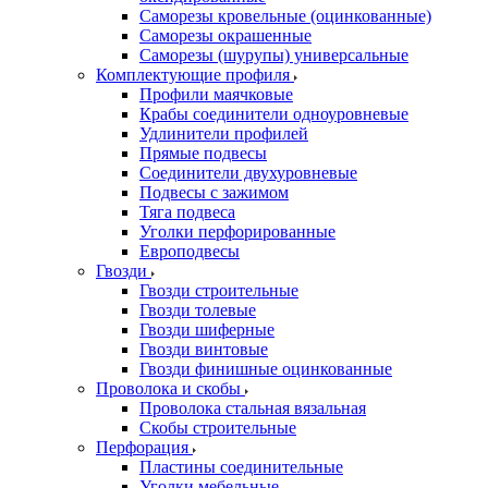
Саморезы кровельные (оцинкованные)
Саморезы окрашенные
Саморезы (шурупы) универсальные
Комплектующие профиля
Профили маячковые
Крабы соединители одноуровневые
Удлинители профилей
Прямые подвесы
Соединители двухуровневые
Подвесы с зажимом
Тяга подвеса
Уголки перфорированные
Европодвесы
Гвозди
Гвозди строительные
Гвозди толевые
Гвозди шиферные
Гвозди винтовые
Гвозди финишные оцинкованные
Проволока и скобы
Проволока стальная вязальная
Скобы строительные
Перфорация
Пластины соединительные
Уголки мебельные