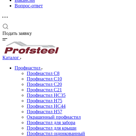
Вакансии
Вопрос-ответ
Подать заявку
Каталог
Профнастил
Профнастил С8
Профнастил С10
Профнастил С20
Профнастил С21
Профнастил НС35
Профнастил Н75
Профнастил HC44
Профнастил Н57
Окрашенный профнастил
Профнастил для забора
Профнастил для крыши
Профнастил оцинкованный