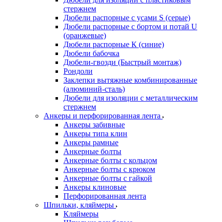
стержнем
Дюбели распорные с усами S (серые)
Дюбели распорные c бортом и потай U
(оранжевые)
Дюбели распорные К (синие)
Дюбели бабочка
Дюбели-гвозди (Быстрый монтаж)
Рондоли
Заклепки вытяжные комбинированные
(алюминий-сталь)
Дюбели для изоляции с металлическим
стержнем
Анкеры и перфорированная лента
Анкеры забивные
Анкеры типа клин
Анкеры рамные
Анкерные болты
Анкерные болты с кольцом
Анкерные болты с крюком
Анкерные болты с гайкой
Анкеры клиновые
Перфорированная лента
Шпильки, кляймеры
Кляймеры