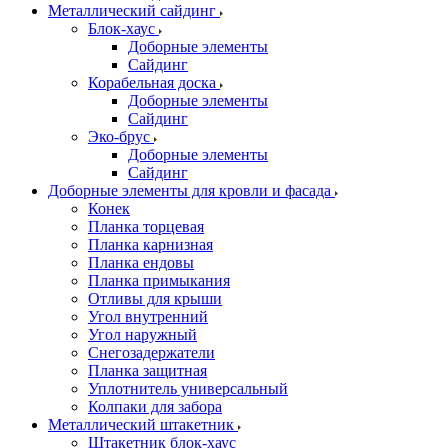
Металлический сайдинг
Блок-хаус
Доборные элементы
Сайдинг
Корабельная доска
Доборные элементы
Сайдинг
Эко-брус
Доборные элементы
Сайдинг
Доборные элементы для кровли и фасада
Конек
Планка торцевая
Планка карнизная
Планка ендовы
Планка примыкания
Отливы для крыши
Угол внутренний
Угол наружный
Снегозадержатели
Планка защитная
Уплотнитель универсальный
Колпаки для забора
Металлический штакетник
Штакетник блок-хаус