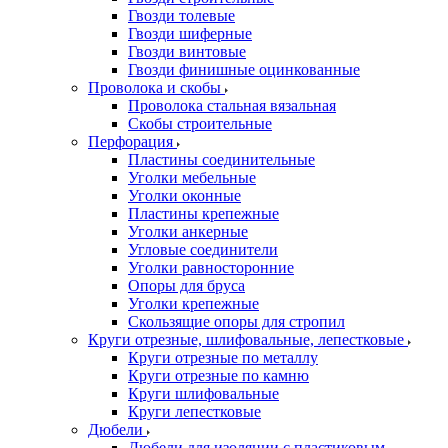
Гвозди толевые
Гвозди шиферные
Гвозди винтовые
Гвозди финишные оцинкованные
Проволока и скобы
Проволока стальная вязальная
Скобы строительные
Перфорация
Пластины соединительные
Уголки мебельные
Уголки оконные
Пластины крепежные
Уголки анкерные
Угловые соединители
Уголки равносторонние
Опоры для бруса
Уголки крепежные
Скользящие опоры для стропил
Круги отрезные, шлифовальные, лепестковые
Круги отрезные по металлу
Круги отрезные по камню
Круги шлифовальные
Круги лепестковые
Дюбели
Дюбели для изоляции с пластиковым