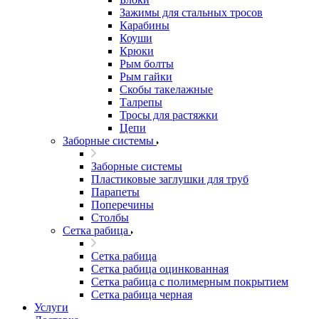
Зажимы для стальных тросов
Карабины
Коуши
Крюки
Рым болты
Рым гайки
Скобы такелажные
Талрепы
Тросы для растяжки
Цепи
Заборные системы
Заборные системы
Пластиковые заглушки для труб
Парапеты
Поперечины
Столбы
Сетка рабица
Сетка рабица
Сетка рабица оцинкованная
Сетка рабица с полимерным покрытием
Сетка рабица черная
Услуги