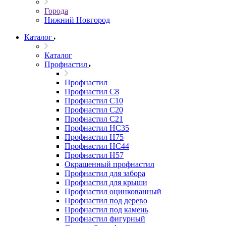
Города
Нижний Новгород
Каталог
Каталог
Профнастил
Профнастил
Профнастил С8
Профнастил С10
Профнастил С20
Профнастил С21
Профнастил НС35
Профнастил Н75
Профнастил HC44
Профнастил Н57
Окрашенный профнастил
Профнастил для забора
Профнастил для крыши
Профнастил оцинкованный
Профнастил под дерево
Профнастил под камень
Профнастил фигурный