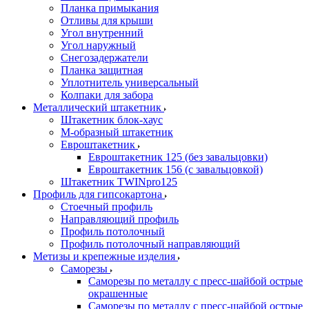
Планка примыкания
Отливы для крыши
Угол внутренний
Угол наружный
Снегозадержатели
Планка защитная
Уплотнитель универсальный
Колпаки для забора
Металлический штакетник
Штакетник блок-хаус
М-образный штакетник
Евроштакетник
Евроштакетник 125 (без завальцовки)
Евроштакетник 156 (с завальцовкой)
Штакетник TWINpro125
Профиль для гипсокартона
Стоечный профиль
Направляющий профиль
Профиль потолочный
Профиль потолочный направляющий
Метизы и крепежные изделия
Саморезы
Саморезы по металлу с пресс-шайбой острые
окрашенные
Саморезы по металлу с пресс-шайбой острые