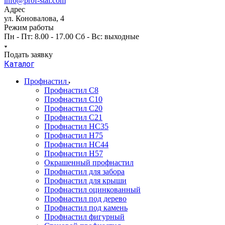
info@prof-stal.com
Адрес
ул. Коновалова, 4
Режим работы
Пн - Пт: 8.00 - 17.00 Сб - Вс: выходные
Подать заявку
Каталог
Профнастил
Профнастил С8
Профнастил С10
Профнастил С20
Профнастил С21
Профнастил НС35
Профнастил Н75
Профнастил HC44
Профнастил Н57
Окрашенный профнастил
Профнастил для забора
Профнастил для крыши
Профнастил оцинкованный
Профнастил под дерево
Профнастил под камень
Профнастил фигурный