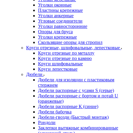
Уголки оконные
Пластины крепежные
Уголки анкерные
Угловые соединители
Уголки равносторонние
Опоры для бруса
Уголки крепежные
Скользящие опоры для стропил
Круги отрезные, шлифовальные, лепестковые
Круги отрезные по металлу
Круги отрезные по камню
Круги шлифовальные
Круги лепестковые
Дюбели
Дюбели для изоляции с пластиковым
стержнем
Дюбели распорные с усами S (серые)
Дюбели распорные c бортом и потай U
(оранжевые)
Дюбели распорные К (синие)
Дюбели бабочка
Дюбели-гвозди (Быстрый монтаж)
Рондоли
Заклепки вытяжные комбинированные