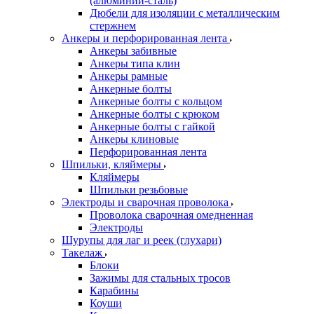
(алюминий-сталь)
Дюбели для изоляции с металлическим
стержнем
Анкеры и перфорированная лента
Анкеры забивные
Анкеры типа клин
Анкеры рамные
Анкерные болты
Анкерные болты с кольцом
Анкерные болты с крюком
Анкерные болты с гайкой
Анкеры клиновые
Перфорированная лента
Шпильки, кляймеры
Кляймеры
Шпильки резьбовые
Электроды и сварочная проволока
Проволока сварочная омедненная
Электроды
Шурупы для лаг и реек (глухари)
Такелаж
Блоки
Зажимы для стальных тросов
Карабины
Коуши