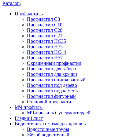
Каталог
Профнастил
Профнастил С8
Профнастил С10
Профнастил С20
Профнастил С21
Профнастил НС35
Профнастил Н75
Профнастил HC44
Профнастил Н57
Окрашенный профнастил
Профнастил для забора
Профнастил для крыши
Профнастил оцинкованный
Профнастил под дерево
Профнастил под камень
Профнастил фигурный
Стеновой профнастил
МЧ-профиль
МЧ-профиль Супермонтеррей
Гладкий лист
Водосточная система для кровли
Водосточные трубы
Желоб водосточный