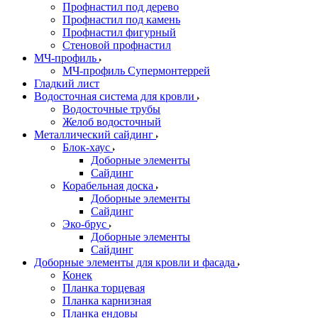
Профнастил под дерево
Профнастил под камень
Профнастил фигурный
Стеновой профнастил
МЧ-профиль
МЧ-профиль Супермонтеррей
Гладкий лист
Водосточная система для кровли
Водосточные трубы
Желоб водосточный
Металлический сайдинг
Блок-хаус
Доборные элементы
Сайдинг
Корабельная доска
Доборные элементы
Сайдинг
Эко-брус
Доборные элементы
Сайдинг
Доборные элементы для кровли и фасада
Конек
Планка торцевая
Планка карнизная
Планка ендовы