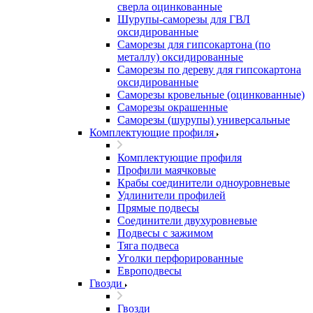
сверла оцинкованные
Шурупы-саморезы для ГВЛ
оксидированные
Саморезы для гипсокартона (по
металлу) оксидированные
Саморезы по дереву для гипсокартона
оксидированные
Саморезы кровельные (оцинкованные)
Саморезы окрашенные
Саморезы (шурупы) универсальные
Комплектующие профиля
Комплектующие профиля
Профили маячковые
Крабы соединители одноуровневые
Удлинители профилей
Прямые подвесы
Соединители двухуровневые
Подвесы с зажимом
Тяга подвеса
Уголки перфорированные
Европодвесы
Гвозди
Гвозди