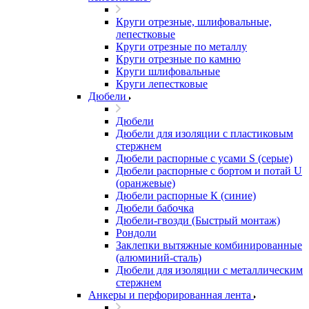
Круги отрезные, шлифовальные,
лепестковые
Круги отрезные по металлу
Круги отрезные по камню
Круги шлифовальные
Круги лепестковые
Дюбели
Дюбели
Дюбели для изоляции с пластиковым
стержнем
Дюбели распорные с усами S (серые)
Дюбели распорные c бортом и потай U
(оранжевые)
Дюбели распорные К (синие)
Дюбели бабочка
Дюбели-гвозди (Быстрый монтаж)
Рондоли
Заклепки вытяжные комбинированные
(алюминий-сталь)
Дюбели для изоляции с металлическим
стержнем
Анкеры и перфорированная лента