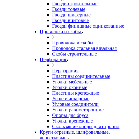
Гвозди строительные
Гвозди толевые
Гвозди шиферные
Гвозди винтовые
Гвозди финишные оцинкованные
Проволока и скобы
Проволока и скобы
Проволока стальная вязальная
Скобы строительные
Перфорация
Перфорация
Пластины соединительные
Уголки мебельные
Уголки оконные
Пластины крепежные
Уголки анкерные
Угловые соединители
Уголки равносторонние
Опоры для бруса
Уголки крепежные
Скользящие опоры для стропил
Круги отрезные, шлифовальные,
лепестковые