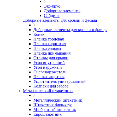
Эко-брус
Доборные элементы
Сайдинг
Доборные элементы для кровли и фасада
Доборные элементы для кровли и фасада
Конек
Планка торцевая
Планка карнизная
Планка ендовы
Планка примыкания
Отливы для крыши
Угол внутренний
Угол наружный
Снегозадержатели
Планка защитная
Уплотнитель универсальный
Колпаки для забора
Металлический штакетник
Металлический штакетник
Штакетник блок-хаус
М-образный штакетник
Евроштакетник