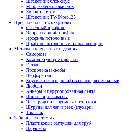
Штакетник блок-хаус
М-образный штакетник
Евроштакетник
Штакетник TWINpro125
Профиль для гипсокартона
Стоечный профиль
Направляющий профиль
Профиль потолочный
Профиль потолочный направляющий
Метизы и крепежные изделия
Саморезы
Комплектующие профиля
Гвозди
Проволока и скобы
Перфорация
Круги отрезные, шлифовальные, лепестковые
Дюбели
Анкеры и перфорированная лента
Шпильки, кляймеры
Электроды и сварочная проволока
Шурупы для лаг и реек (глухари)
Такелаж
Заборные системы
Пластиковые заглушки для труб
Парапеты