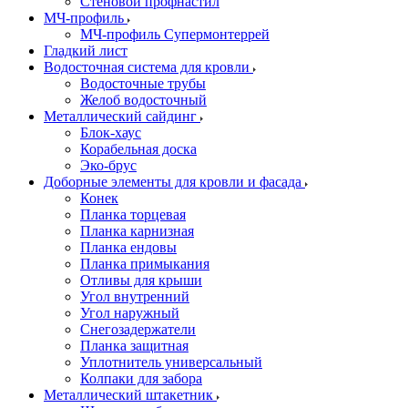
Стеновой профнастил
МЧ-профиль
МЧ-профиль Супермонтеррей
Гладкий лист
Водосточная система для кровли
Водосточные трубы
Желоб водосточный
Металлический сайдинг
Блок-хаус
Корабельная доска
Эко-брус
Доборные элементы для кровли и фасада
Конек
Планка торцевая
Планка карнизная
Планка ендовы
Планка примыкания
Отливы для крыши
Угол внутренний
Угол наружный
Снегозадержатели
Планка защитная
Уплотнитель универсальный
Колпаки для забора
Металлический штакетник