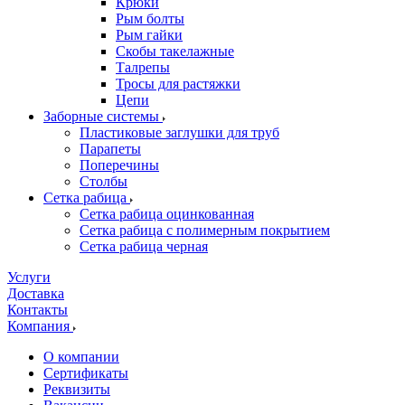
Крюки
Рым болты
Рым гайки
Скобы такелажные
Талрепы
Тросы для растяжки
Цепи
Заборные системы
Пластиковые заглушки для труб
Парапеты
Поперечины
Столбы
Сетка рабица
Сетка рабица оцинкованная
Сетка рабица с полимерным покрытием
Сетка рабица черная
Услуги
Доставка
Контакты
Компания
О компании
Сертификаты
Реквизиты