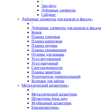
Эко-брус
Доборные элементы
Сайдинг
Доборные элементы для кровли и фасада
Доборные элементы для кровли и фасада
Конек
Планка торцевая
Планка карнизная
Планка ендовы
Планка примыкания
Отливы для крыши
Угол внутренний
Угол наружный
Снегозадержатели
Планка защитная
Уплотнитель универсальный
Колпаки для забора
Металлический штакетник
Металлический штакетник
Штакетник блок-хаус
М-образный штакетник
Евроштакетник