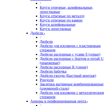
Круги отрезные, шлифовальные,
лепестковые
Круги отрезные по металлу
Круги отрезные по камню
Круги шлифовальные
Круги лепестковые
Дюбели
Дюбели
Дюбели для изоляции с пластиковым
стержнем
Дюбели распорные с усами S (серые)
Дюбели распорные c бортом и потай U
(оранжевые)
Дюбели распорные К (синие)
Дюбели бабочка
Дюбели-гвозди (Быстрый монтаж)
Рондоли
Заклепки вытяжные комбинированные
(алюминий-сталь)
Дюбели для изоляции с металлическим
стержнем
Анкеры и перфорированная лента