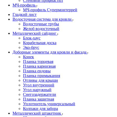
Стеновой профнастил
МЧ-профиль
МЧ-профиль Супермонтеррей
Гладкий лист
Водосточная система для кровли
Водосточные трубы
Желоб водосточный
Металлический сайдинг
Блок-хаус
Корабельная доска
Эко-брус
Доборные элементы для кровли и фасада
Конек
Планка торцевая
Планка карнизная
Планка ендовы
Планка примыкания
Отливы для крыши
Угол внутренний
Угол наружный
Снегозадержатели
Планка защитная
Уплотнитель универсальный
Колпаки для забора
Металлический штакетник