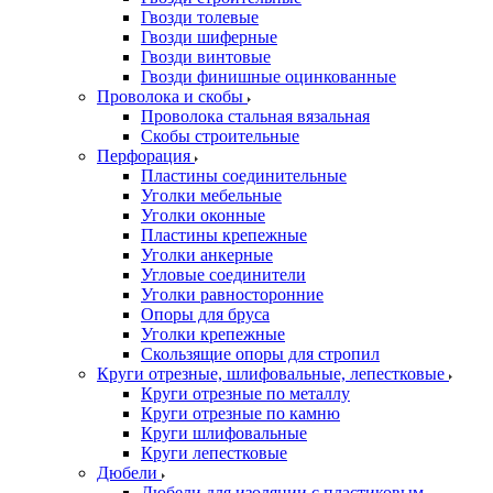
Гвозди толевые
Гвозди шиферные
Гвозди винтовые
Гвозди финишные оцинкованные
Проволока и скобы
Проволока стальная вязальная
Скобы строительные
Перфорация
Пластины соединительные
Уголки мебельные
Уголки оконные
Пластины крепежные
Уголки анкерные
Угловые соединители
Уголки равносторонние
Опоры для бруса
Уголки крепежные
Скользящие опоры для стропил
Круги отрезные, шлифовальные, лепестковые
Круги отрезные по металлу
Круги отрезные по камню
Круги шлифовальные
Круги лепестковые
Дюбели
Дюбели для изоляции с пластиковым