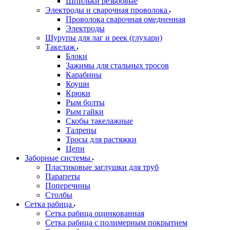
Шпильки резьбовые
Электроды и сварочная проволока
Проволока сварочная омедненная
Электроды
Шурупы для лаг и реек (глухари)
Такелаж
Блоки
Зажимы для стальных тросов
Карабины
Коуши
Крюки
Рым болты
Рым гайки
Скобы такелажные
Талрепы
Тросы для растяжки
Цепи
Заборные системы
Пластиковые заглушки для труб
Парапеты
Поперечины
Столбы
Сетка рабица
Сетка рабица оцинкованная
Сетка рабица с полимерным покрытием