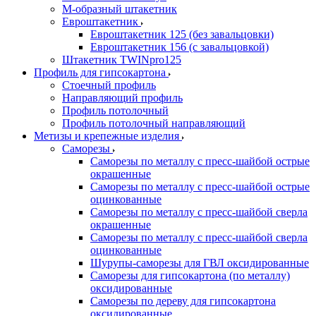
М-образный штакетник
Евроштакетник
Евроштакетник 125 (без завальцовки)
Евроштакетник 156 (с завальцовкой)
Штакетник TWINpro125
Профиль для гипсокартона
Стоечный профиль
Направляющий профиль
Профиль потолочный
Профиль потолочный направляющий
Метизы и крепежные изделия
Саморезы
Саморезы по металлу с пресс-шайбой острые
окрашенные
Саморезы по металлу с пресс-шайбой острые
оцинкованные
Саморезы по металлу с пресс-шайбой сверла
окрашенные
Саморезы по металлу с пресс-шайбой сверла
оцинкованные
Шурупы-саморезы для ГВЛ оксидированные
Саморезы для гипсокартона (по металлу)
оксидированные
Саморезы по дереву для гипсокартона
оксидированные