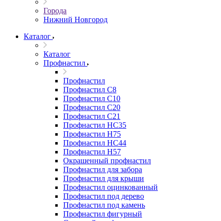
Города
Нижний Новгород
Каталог
Каталог
Профнастил
Профнастил
Профнастил С8
Профнастил С10
Профнастил С20
Профнастил С21
Профнастил НС35
Профнастил Н75
Профнастил HC44
Профнастил Н57
Окрашенный профнастил
Профнастил для забора
Профнастил для крыши
Профнастил оцинкованный
Профнастил под дерево
Профнастил под камень
Профнастил фигурный