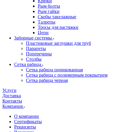
Крюки
Рым болты
Рым гайки
Скобы такелажные
Талрепы
Тросы для растяжки
Цепи
Заборные системы
Пластиковые заглушки для труб
Парапеты
Поперечины
Столбы
Сетка рабица
Сетка рабица оцинкованная
Сетка рабица с полимерным покрытием
Сетка рабица черная
Услуги
Доставка
Контакты
Компания
О компании
Сертификаты
Реквизиты