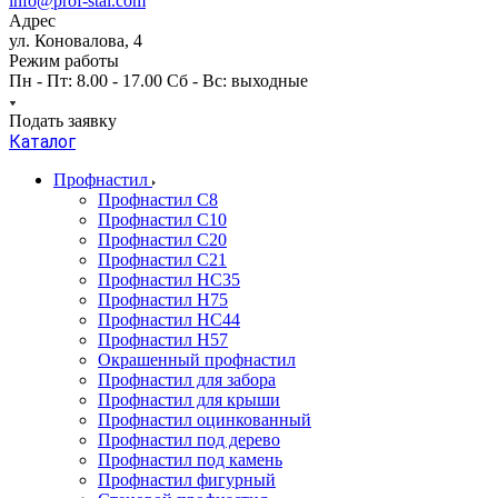
info@prof-stal.com
Адрес
ул. Коновалова, 4
Режим работы
Пн - Пт: 8.00 - 17.00 Сб - Вс: выходные
Подать заявку
Каталог
Профнастил
Профнастил С8
Профнастил С10
Профнастил С20
Профнастил С21
Профнастил НС35
Профнастил Н75
Профнастил HC44
Профнастил Н57
Окрашенный профнастил
Профнастил для забора
Профнастил для крыши
Профнастил оцинкованный
Профнастил под дерево
Профнастил под камень
Профнастил фигурный