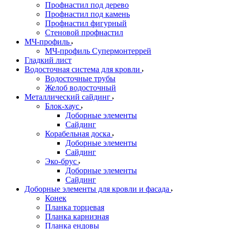
Профнастил под дерево
Профнастил под камень
Профнастил фигурный
Стеновой профнастил
МЧ-профиль
МЧ-профиль Супермонтеррей
Гладкий лист
Водосточная система для кровли
Водосточные трубы
Желоб водосточный
Металлический сайдинг
Блок-хаус
Доборные элементы
Сайдинг
Корабельная доска
Доборные элементы
Сайдинг
Эко-брус
Доборные элементы
Сайдинг
Доборные элементы для кровли и фасада
Конек
Планка торцевая
Планка карнизная
Планка ендовы