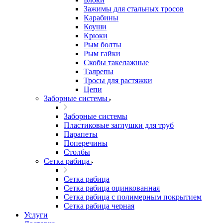
Зажимы для стальных тросов
Карабины
Коуши
Крюки
Рым болты
Рым гайки
Скобы такелажные
Талрепы
Тросы для растяжки
Цепи
Заборные системы
Заборные системы
Пластиковые заглушки для труб
Парапеты
Поперечины
Столбы
Сетка рабица
Сетка рабица
Сетка рабица оцинкованная
Сетка рабица с полимерным покрытием
Сетка рабица черная
Услуги