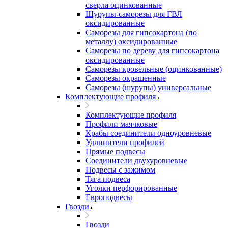
сверла оцинкованные
Шурупы-саморезы для ГВЛ
оксидированные
Саморезы для гипсокартона (по
металлу) оксидированные
Саморезы по дереву для гипсокартона
оксидированные
Саморезы кровельные (оцинкованные)
Саморезы окрашенные
Саморезы (шурупы) универсальные
Комплектующие профиля
Комплектующие профиля
Профили маячковые
Крабы соединители одноуровневые
Удлинители профилей
Прямые подвесы
Соединители двухуровневые
Подвесы с зажимом
Тяга подвеса
Уголки перфорированные
Европодвесы
Гвозди
Гвозди