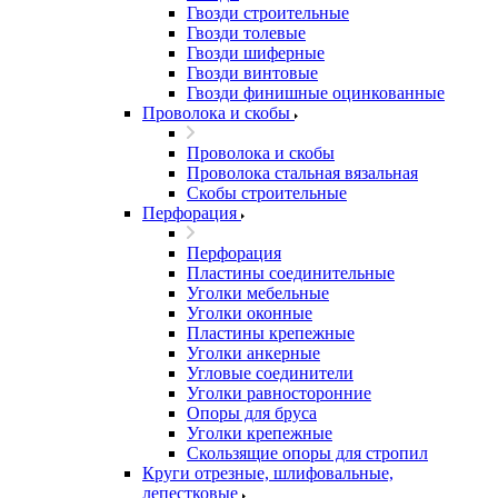
Гвозди строительные
Гвозди толевые
Гвозди шиферные
Гвозди винтовые
Гвозди финишные оцинкованные
Проволока и скобы
Проволока и скобы
Проволока стальная вязальная
Скобы строительные
Перфорация
Перфорация
Пластины соединительные
Уголки мебельные
Уголки оконные
Пластины крепежные
Уголки анкерные
Угловые соединители
Уголки равносторонние
Опоры для бруса
Уголки крепежные
Скользящие опоры для стропил
Круги отрезные, шлифовальные,
лепестковые