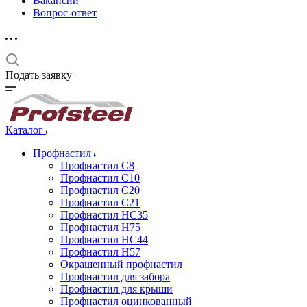
Вакансии
Вопрос-ответ
Подать заявку
Каталог
Профнастил
Профнастил С8
Профнастил С10
Профнастил С20
Профнастил С21
Профнастил НС35
Профнастил Н75
Профнастил HC44
Профнастил Н57
Окрашенный профнастил
Профнастил для забора
Профнастил для крыши
Профнастил оцинкованный