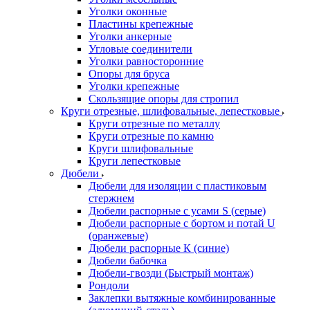
Уголки оконные
Пластины крепежные
Уголки анкерные
Угловые соединители
Уголки равносторонние
Опоры для бруса
Уголки крепежные
Скользящие опоры для стропил
Круги отрезные, шлифовальные, лепестковые
Круги отрезные по металлу
Круги отрезные по камню
Круги шлифовальные
Круги лепестковые
Дюбели
Дюбели для изоляции с пластиковым
стержнем
Дюбели распорные с усами S (серые)
Дюбели распорные c бортом и потай U
(оранжевые)
Дюбели распорные К (синие)
Дюбели бабочка
Дюбели-гвозди (Быстрый монтаж)
Рондоли
Заклепки вытяжные комбинированные