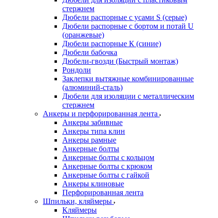
стержнем
Дюбели распорные с усами S (серые)
Дюбели распорные c бортом и потай U
(оранжевые)
Дюбели распорные К (синие)
Дюбели бабочка
Дюбели-гвозди (Быстрый монтаж)
Рондоли
Заклепки вытяжные комбинированные
(алюминий-сталь)
Дюбели для изоляции с металлическим
стержнем
Анкеры и перфорированная лента
Анкеры забивные
Анкеры типа клин
Анкеры рамные
Анкерные болты
Анкерные болты с кольцом
Анкерные болты с крюком
Анкерные болты с гайкой
Анкеры клиновые
Перфорированная лента
Шпильки, кляймеры
Кляймеры