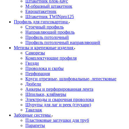
Штакетник блок-хаус
М-образный штакетник
Евроштакетник
Штакетник TWINpro125
Профиль для гипсокартона
Стоечный профиль
Направляющий профиль
Профиль потолочный
Профиль потолочный направляющий
Метизы и крепежные изделия
Саморезы
Комплектующие профиля
Гвозди
Проволока и скобы
Перфорация
Круги отрезные, шлифовальные, лепестковые
Дюбели
Анкеры и перфорированная лента
Шпильки, кляймеры
Электроды и сварочная проволока
Шурупы для лаг и реек (глухари)
Такелаж
Заборные системы
Пластиковые заглушки для труб
Парапеты