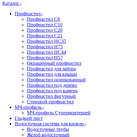
Каталог
Профнастил
Профнастил С8
Профнастил С10
Профнастил С20
Профнастил С21
Профнастил НС35
Профнастил Н75
Профнастил HC44
Профнастил Н57
Окрашенный профнастил
Профнастил для забора
Профнастил для крыши
Профнастил оцинкованный
Профнастил под дерево
Профнастил под камень
Профнастил фигурный
Стеновой профнастил
МЧ-профиль
МЧ-профиль Супермонтеррей
Гладкий лист
Водосточная система для кровли
Водосточные трубы
Желоб водосточный