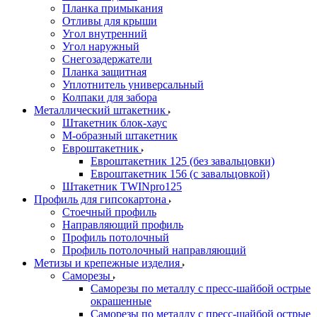
Планка примыкания
Отливы для крыши
Угол внутренний
Угол наружный
Снегозадержатели
Планка защитная
Уплотнитель универсальный
Колпаки для забора
Металлический штакетник
Штакетник блок-хаус
М-образный штакетник
Евроштакетник
Евроштакетник 125 (без завальцовки)
Евроштакетник 156 (с завальцовкой)
Штакетник TWINpro125
Профиль для гипсокартона
Стоечный профиль
Направляющий профиль
Профиль потолочный
Профиль потолочный направляющий
Метизы и крепежные изделия
Саморезы
Саморезы по металлу с пресс-шайбой острые
окрашенные
Саморезы по металлу с пресс-шайбой острые