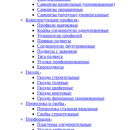
Саморезы кровельные (оцинкованные)
Саморезы окрашенные
Саморезы (шурупы) универсальные
Комплектующие профиля
Профили маячковые
Крабы соединители одноуровневые
Удлинители профилей
Прямые подвесы
Соединители двухуровневые
Подвесы с зажимом
Тяга подвеса
Уголки перфорированные
Европодвесы
Гвозди
Гвозди строительные
Гвозди толевые
Гвозди шиферные
Гвозди винтовые
Гвозди финишные оцинкованные
Проволока и скобы
Проволока стальная вязальная
Скобы строительные
Перфорация
Пластины соединительные
Уголки мебельные