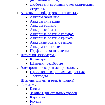
(алюминий-сталь)
Дюбели для изоляции с металлическим
стержнем
Анкеры и перфорированная лента
Анкеры забивные
Анкеры типа клин
Анкеры рамные
Анкерные болты
Анкерные болты с кольцом
Анкерные болты с крюком
Анкерные болты с гайкой
Анкеры клиновые
Перфорированная лента
Шпильки, кляймеры
Кляймеры
Шпильки резьбовые
Электроды и сварочная проволока
Проволока сварочная омедненная
Электроды
Шурупы для лаг и реек (глухари)
Такелаж
Блоки
Зажимы для стальных тросов
Карабины
Коуши