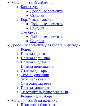
Металлический сайдинг
Блок-хаус
Доборные элементы
Сайдинг
Корабельная доска
Доборные элементы
Сайдинг
Эко-брус
Доборные элементы
Сайдинг
Доборные элементы для кровли и фасада
Конек
Планка торцевая
Планка карнизная
Планка ендовы
Планка примыкания
Отливы для крыши
Угол внутренний
Угол наружный
Снегозадержатели
Планка защитная
Уплотнитель универсальный
Колпаки для забора
Металлический штакетник
Штакетник блок-хаус