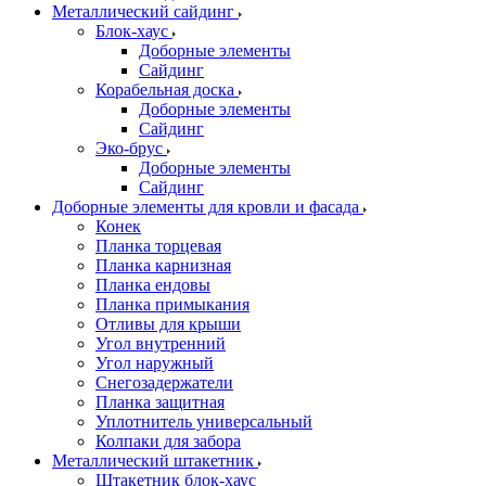
Металлический сайдинг
Блок-хаус
Доборные элементы
Сайдинг
Корабельная доска
Доборные элементы
Сайдинг
Эко-брус
Доборные элементы
Сайдинг
Доборные элементы для кровли и фасада
Конек
Планка торцевая
Планка карнизная
Планка ендовы
Планка примыкания
Отливы для крыши
Угол внутренний
Угол наружный
Снегозадержатели
Планка защитная
Уплотнитель универсальный
Колпаки для забора
Металлический штакетник
Штакетник блок-хаус