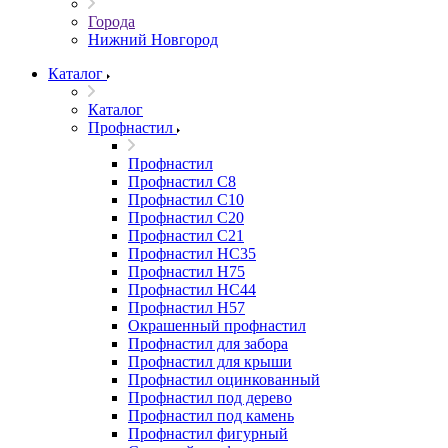
Города
Нижний Новгород
Каталог
Каталог
Профнастил
Профнастил
Профнастил С8
Профнастил С10
Профнастил С20
Профнастил С21
Профнастил НС35
Профнастил Н75
Профнастил HC44
Профнастил Н57
Окрашенный профнастил
Профнастил для забора
Профнастил для крыши
Профнастил оцинкованный
Профнастил под дерево
Профнастил под камень
Профнастил фигурный