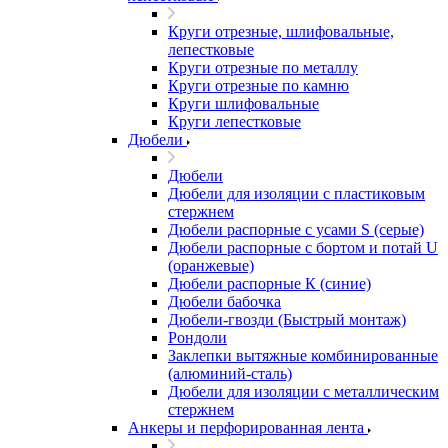
Круги отрезные, шлифовальные,
лепестковые
Круги отрезные по металлу
Круги отрезные по камню
Круги шлифовальные
Круги лепестковые
Дюбели
Дюбели
Дюбели для изоляции с пластиковым
стержнем
Дюбели распорные с усами S (серые)
Дюбели распорные c бортом и потай U
(оранжевые)
Дюбели распорные К (синие)
Дюбели бабочка
Дюбели-гвозди (Быстрый монтаж)
Рондоли
Заклепки вытяжные комбинированные
(алюминий-сталь)
Дюбели для изоляции с металлическим
стержнем
Анкеры и перфорированная лента