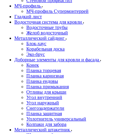
Стеновой профнастил
МЧ-профиль
МЧ-профиль Супермонтеррей
Гладкий лист
Водосточная система для кровли
Водосточные трубы
Желоб водосточный
Металлический сайдинг
Блок-хаус
Корабельная доска
Эко-брус
Доборные элементы для кровли и фасада
Конек
Планка торцевая
Планка карнизная
Планка ендовы
Планка примыкания
Отливы для крыши
Угол внутренний
Угол наружный
Снегозадержатели
Планка защитная
Уплотнитель универсальный
Колпаки для забора
Металлический штакетник