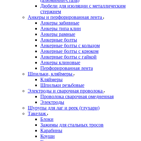
(алюминий-сталь)
Дюбели для изоляции с металлическим
стержнем
Анкеры и перфорированная лента
Анкеры забивные
Анкеры типа клин
Анкеры рамные
Анкерные болты
Анкерные болты с кольцом
Анкерные болты с крюком
Анкерные болты с гайкой
Анкеры клиновые
Перфорированная лента
Шпильки, кляймеры
Кляймеры
Шпильки резьбовые
Электроды и сварочная проволока
Проволока сварочная омедненная
Электроды
Шурупы для лаг и реек (глухари)
Такелаж
Блоки
Зажимы для стальных тросов
Карабины
Коуши