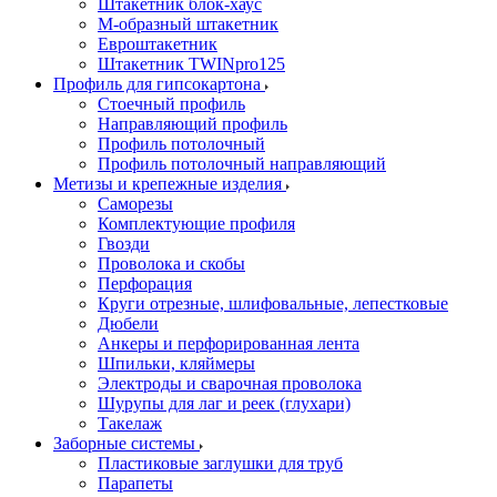
Штакетник блок-хаус
М-образный штакетник
Евроштакетник
Штакетник TWINpro125
Профиль для гипсокартона
Стоечный профиль
Направляющий профиль
Профиль потолочный
Профиль потолочный направляющий
Метизы и крепежные изделия
Саморезы
Комплектующие профиля
Гвозди
Проволока и скобы
Перфорация
Круги отрезные, шлифовальные, лепестковые
Дюбели
Анкеры и перфорированная лента
Шпильки, кляймеры
Электроды и сварочная проволока
Шурупы для лаг и реек (глухари)
Такелаж
Заборные системы
Пластиковые заглушки для труб
Парапеты