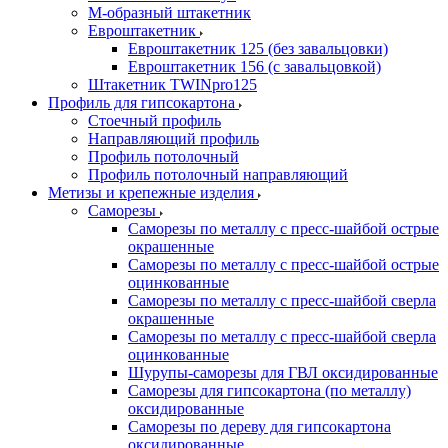
М-образный штакетник
Евроштакетник
Евроштакетник 125 (без завальцовки)
Евроштакетник 156 (с завальцовкой)
Штакетник TWINpro125
Профиль для гипсокартона
Стоечный профиль
Направляющий профиль
Профиль потолочный
Профиль потолочный направляющий
Метизы и крепежные изделия
Саморезы
Саморезы по металлу с пресс-шайбой острые
окрашенные
Саморезы по металлу с пресс-шайбой острые
оцинкованные
Саморезы по металлу с пресс-шайбой сверла
окрашенные
Саморезы по металлу с пресс-шайбой сверла
оцинкованные
Шурупы-саморезы для ГВЛ оксидированные
Саморезы для гипсокартона (по металлу)
оксидированные
Саморезы по дереву для гипсокартона
оксидированные