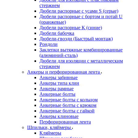
стержнем
Дюбели распорные с усами S (серые)
Дюбели распорные c бортом и потай U
(оранжевые)
Дюбели распорные К (синие)
Дюбели бабочка
Дюбели-гвозди (Быстрый монтаж)
Рондоли
Заклепки вытяжные комбинированные
(алюминий-сталь)
Дюбели для изоляции с металлическим
стержнем
Анкеры и перфорированная лента
Анкеры забивные
Анкеры типа клин
Анкеры рамные
Анкерные болты
Анкерные болты с кольцом
Анкерные болты с крюком
Анкерные болты с гайкой
Анкеры клиновые
Перфорированная лента
Шпильки, кляймеры
Кляймеры