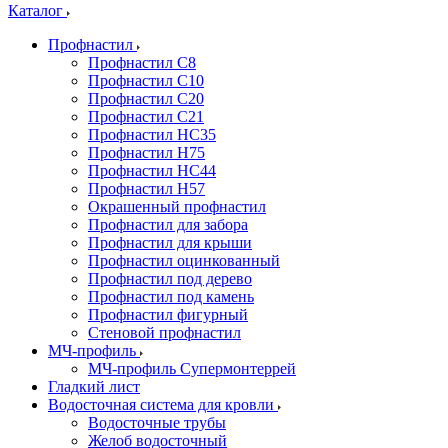
Каталог
Профнастил
Профнастил С8
Профнастил С10
Профнастил С20
Профнастил С21
Профнастил НС35
Профнастил Н75
Профнастил HC44
Профнастил Н57
Окрашенный профнастил
Профнастил для забора
Профнастил для крыши
Профнастил оцинкованный
Профнастил под дерево
Профнастил под камень
Профнастил фигурный
Стеновой профнастил
МЧ-профиль
МЧ-профиль Супермонтеррей
Гладкий лист
Водосточная система для кровли
Водосточные трубы
Желоб водосточный