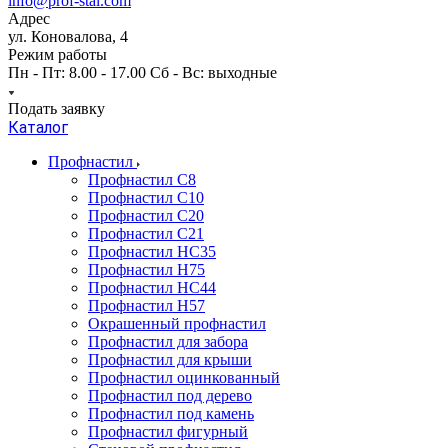
info@prof-stal.com
Адрес
ул. Коновалова, 4
Режим работы
Пн - Пт: 8.00 - 17.00 Сб - Вс: выходные
Подать заявку
Каталог
Профнастил
Профнастил С8
Профнастил С10
Профнастил С20
Профнастил С21
Профнастил НС35
Профнастил Н75
Профнастил HC44
Профнастил Н57
Окрашенный профнастил
Профнастил для забора
Профнастил для крыши
Профнастил оцинкованный
Профнастил под дерево
Профнастил под камень
Профнастил фигурный