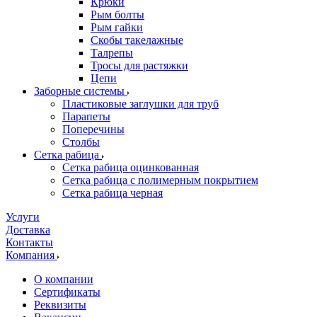
Крюки
Рым болты
Рым гайки
Скобы такелажные
Талрепы
Тросы для растяжки
Цепи
Заборные системы
Пластиковые заглушки для труб
Парапеты
Поперечины
Столбы
Сетка рабица
Сетка рабица оцинкованная
Сетка рабица с полимерным покрытием
Сетка рабица черная
Услуги
Доставка
Контакты
Компания
О компании
Сертификаты
Реквизиты