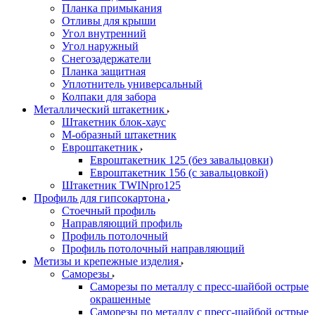
Планка примыкания
Отливы для крыши
Угол внутренний
Угол наружный
Снегозадержатели
Планка защитная
Уплотнитель универсальный
Колпаки для забора
Металлический штакетник
Штакетник блок-хаус
М-образный штакетник
Евроштакетник
Евроштакетник 125 (без завальцовки)
Евроштакетник 156 (с завальцовкой)
Штакетник TWINpro125
Профиль для гипсокартона
Стоечный профиль
Направляющий профиль
Профиль потолочный
Профиль потолочный направляющий
Метизы и крепежные изделия
Саморезы
Саморезы по металлу с пресс-шайбой острые
окрашенные
Саморезы по металлу с пресс-шайбой острые