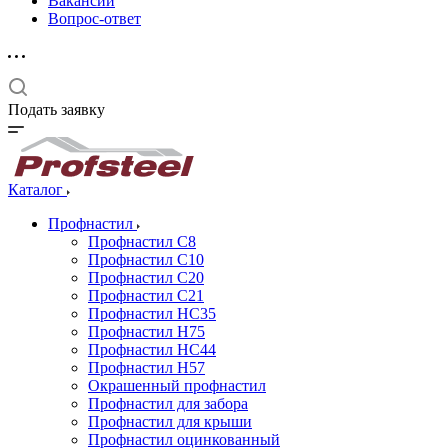
Вакансии
Вопрос-ответ
Подать заявку
Каталог
Профнастил
Профнастил С8
Профнастил С10
Профнастил С20
Профнастил С21
Профнастил НС35
Профнастил Н75
Профнастил HC44
Профнастил Н57
Окрашенный профнастил
Профнастил для забора
Профнастил для крыши
Профнастил оцинкованный