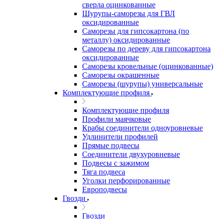
сверла оцинкованные
Шурупы-саморезы для ГВЛ
оксидированные
Саморезы для гипсокартона (по
металлу) оксидированные
Саморезы по дереву для гипсокартона
оксидированные
Саморезы кровельные (оцинкованные)
Саморезы окрашенные
Саморезы (шурупы) универсальные
Комплектующие профиля
Комплектующие профиля
Профили маячковые
Крабы соединители одноуровневые
Удлинители профилей
Прямые подвесы
Соединители двухуровневые
Подвесы с зажимом
Тяга подвеса
Уголки перфорированные
Европодвесы
Гвозди
Гвозди