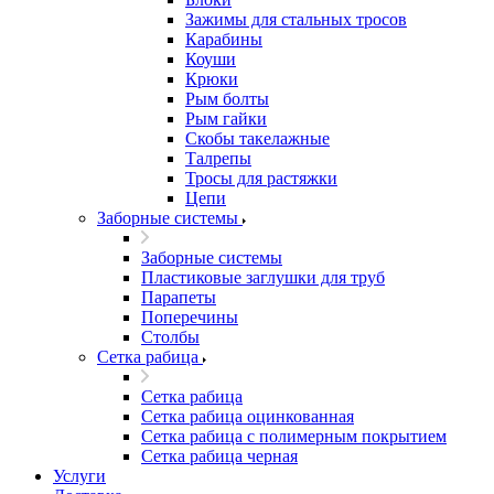
Зажимы для стальных тросов
Карабины
Коуши
Крюки
Рым болты
Рым гайки
Скобы такелажные
Талрепы
Тросы для растяжки
Цепи
Заборные системы
Заборные системы
Пластиковые заглушки для труб
Парапеты
Поперечины
Столбы
Сетка рабица
Сетка рабица
Сетка рабица оцинкованная
Сетка рабица с полимерным покрытием
Сетка рабица черная
Услуги