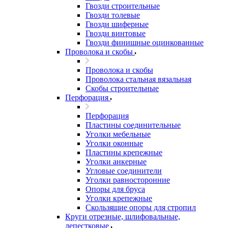
Гвозди строительные
Гвозди толевые
Гвозди шиферные
Гвозди винтовые
Гвозди финишные оцинкованные
Проволока и скобы
Проволока и скобы
Проволока стальная вязальная
Скобы строительные
Перфорация
Перфорация
Пластины соединительные
Уголки мебельные
Уголки оконные
Пластины крепежные
Уголки анкерные
Угловые соединители
Уголки равносторонние
Опоры для бруса
Уголки крепежные
Скользящие опоры для стропил
Круги отрезные, шлифовальные,
лепестковые