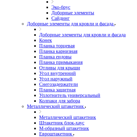
Эко-брус
Доборные элементы
Сайдинг
Доборные элементы для кровли и фасада
Доборные элементы для кровли и фасада
Конек
Планка торцевая
Планка карнизная
Планка ендовы
Планка примыкания
Отливы для крыши
Угол внутренний
Угол наружный
Снегозадержатели
Планка защитная
Уплотнитель универсальный
Колпаки для забора
Металлический штакетник
Металлический штакетник
Штакетник блок-хаус
М-образный штакетник
Евроштакетник