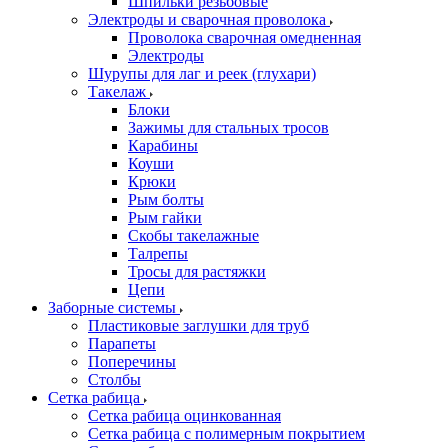
Шпильки резьбовые
Электроды и сварочная проволока
Проволока сварочная омедненная
Электроды
Шурупы для лаг и реек (глухари)
Такелаж
Блоки
Зажимы для стальных тросов
Карабины
Коуши
Крюки
Рым болты
Рым гайки
Скобы такелажные
Талрепы
Тросы для растяжки
Цепи
Заборные системы
Пластиковые заглушки для труб
Парапеты
Поперечины
Столбы
Сетка рабица
Сетка рабица оцинкованная
Сетка рабица с полимерным покрытием