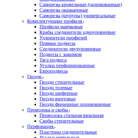
Саморезы кровельные (оцинкованные)
Саморезы окрашенные
Саморезы (шурупы) универсальные
Комплектующие профиля
Профили маячковые
Крабы соединители одноуровневые
Удлинители профилей
Прямые подвесы
Соединители двухуровневые
Подвесы с зажимом
Тяга подвеса
Уголки перфорированные
Европодвесы
Гвозди
Гвозди строительные
Гвозди толевые
Гвозди шиферные
Гвозди винтовые
Гвозди финишные оцинкованные
Проволока и скобы
Проволока стальная вязальная
Скобы строительные
Перфорация
Пластины соединительные
Уголки мебельные