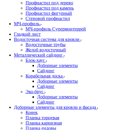
Профнастил под дерево
Профнастил под камень
Профнастил фигурный
Стеновой профнастил
МЧ-профиль
МЧ-профиль Супермонтеррей
Гладкий лист
Водосточная система для кровли
Водосточные трубы
Желоб водосточный
Металлический сайдинг
Блок-хаус
Доборные элементы
Сайдинг
Корабельная доска
Доборные элементы
Сайдинг
Эко-брус
Доборные элементы
Сайдинг
Доборные элементы для кровли и фасада
Конек
Планка торцевая
Планка карнизная
Планка ендовы