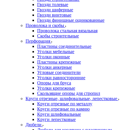
Гвозди толевые
Гвозди шиферные
Гвозди винтовые
Гвозди финишные оцинкованные
Проволока и скобы
Проволока стальная вязальная
Скобы строительные
Перфорация
Пластины соединительные
Уголки мебельные
Уголки оконные
Пластины крепежные
Уголки анкерные
Угловые соединители
Уголки равносторонние
Опоры для бруса
Уголки крепежные
Скользящие опоры для стропил
Круги отрезные, шлифовальные, лепестковые
Круги отрезные по металлу
Круги отрезные по камню
Круги шлифовальные
Круги лепестковые
Дюбели
Дюбели для изоляции с пластиковым