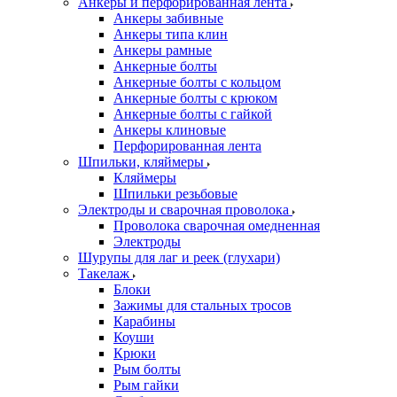
Анкеры и перфорированная лента
Анкеры забивные
Анкеры типа клин
Анкеры рамные
Анкерные болты
Анкерные болты с кольцом
Анкерные болты с крюком
Анкерные болты с гайкой
Анкеры клиновые
Перфорированная лента
Шпильки, кляймеры
Кляймеры
Шпильки резьбовые
Электроды и сварочная проволока
Проволока сварочная омедненная
Электроды
Шурупы для лаг и реек (глухари)
Такелаж
Блоки
Зажимы для стальных тросов
Карабины
Коуши
Крюки
Рым болты
Рым гайки