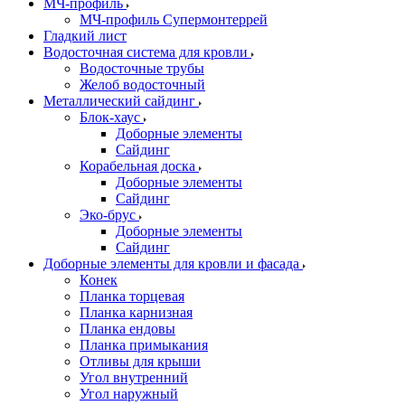
МЧ-профиль
МЧ-профиль Супермонтеррей
Гладкий лист
Водосточная система для кровли
Водосточные трубы
Желоб водосточный
Металлический сайдинг
Блок-хаус
Доборные элементы
Сайдинг
Корабельная доска
Доборные элементы
Сайдинг
Эко-брус
Доборные элементы
Сайдинг
Доборные элементы для кровли и фасада
Конек
Планка торцевая
Планка карнизная
Планка ендовы
Планка примыкания
Отливы для крыши
Угол внутренний
Угол наружный