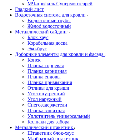
МЧ-профиль Супермонтеррей
Гладкий лист
Водосточная система для кровли
Водосточные трубы
Желоб водосточный
Металлический сайдинг
Блок-хаус
Корабельная доска
Эко-брус
Доборные элементы для кровли и фасада
Конек
Планка торцевая
Планка карнизная
Планка ендовы
Планка примыкания
Отливы для крыши
Угол внутренний
Угол наружный
Снегозадержатели
Планка защитная
Уплотнитель универсальный
Колпаки для забора
Металлический штакетник
Штакетник блок-хаус
М-образный штакетник