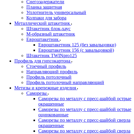
Снегозадержатели
Планка защитная
Уплотнитель универсальный
Колпаки для забора
Металлический штакетник
Штакетник блок-хаус
М-образный штакетник
Евроштакетник
Евроштакетник 125 (без завальцовки)
Евроштакетник 156 (с завальцовкой)
Штакетник TWINpro125
Профиль для гипсокартона
Стоечный профиль
Направляющий профиль
Профиль потолочный
Профиль потолочный направляющий
Метизы и крепежные изделия
Саморезы
Саморезы по металлу с пресс-шайбой острые
окрашенные
Саморезы по металлу с пресс-шайбой острые
оцинкованные
Саморезы по металлу с пресс-шайбой сверла
окрашенные
Саморезы по металлу с пресс-шайбой сверла