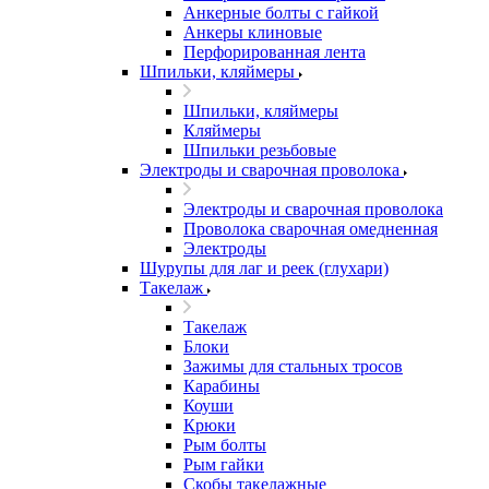
Анкерные болты с гайкой
Анкеры клиновые
Перфорированная лента
Шпильки, кляймеры
Шпильки, кляймеры
Кляймеры
Шпильки резьбовые
Электроды и сварочная проволока
Электроды и сварочная проволока
Проволока сварочная омедненная
Электроды
Шурупы для лаг и реек (глухари)
Такелаж
Такелаж
Блоки
Зажимы для стальных тросов
Карабины
Коуши
Крюки
Рым болты
Рым гайки
Скобы такелажные