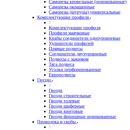
Саморезы кровельные (оцинкованные)
Саморезы окрашенные
Саморезы (шурупы) универсальные
Комплектующие профиля
Комплектующие профиля
Профили маячковые
Крабы соединители одноуровневые
Удлинители профилей
Прямые подвесы
Соединители двухуровневые
Подвесы с зажимом
Тяга подвеса
Уголки перфорированные
Европодвесы
Гвозди
Гвозди
Гвозди строительные
Гвозди толевые
Гвозди шиферные
Гвозди винтовые
Гвозди финишные оцинкованные
Проволока и скобы