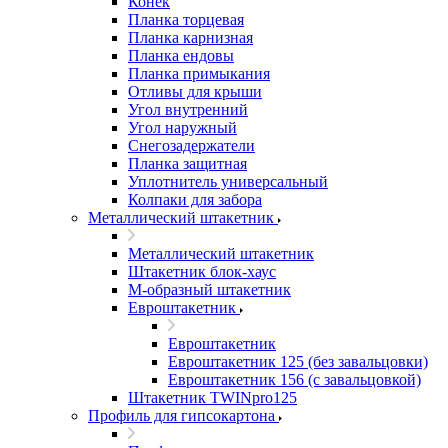
Конек
Планка торцевая
Планка карнизная
Планка ендовы
Планка примыкания
Отливы для крыши
Угол внутренний
Угол наружный
Снегозадержатели
Планка защитная
Уплотнитель универсальный
Колпаки для забора
Металлический штакетник
Металлический штакетник
Штакетник блок-хаус
М-образный штакетник
Евроштакетник
Евроштакетник
Евроштакетник 125 (без завальцовки)
Евроштакетник 156 (с завальцовкой)
Штакетник TWINpro125
Профиль для гипсокартона