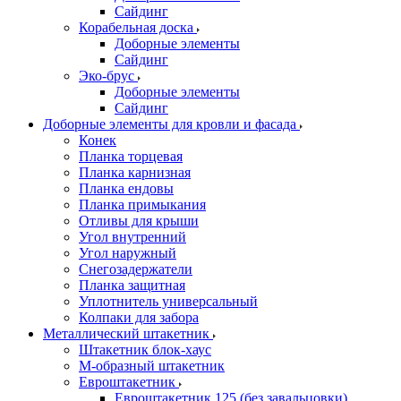
Сайдинг
Корабельная доска
Доборные элементы
Сайдинг
Эко-брус
Доборные элементы
Сайдинг
Доборные элементы для кровли и фасада
Конек
Планка торцевая
Планка карнизная
Планка ендовы
Планка примыкания
Отливы для крыши
Угол внутренний
Угол наружный
Снегозадержатели
Планка защитная
Уплотнитель универсальный
Колпаки для забора
Металлический штакетник
Штакетник блок-хаус
М-образный штакетник
Евроштакетник
Евроштакетник 125 (без завальцовки)