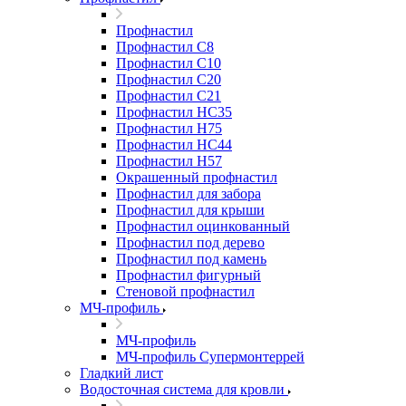
Профнастил
Профнастил С8
Профнастил С10
Профнастил С20
Профнастил С21
Профнастил НС35
Профнастил Н75
Профнастил HC44
Профнастил Н57
Окрашенный профнастил
Профнастил для забора
Профнастил для крыши
Профнастил оцинкованный
Профнастил под дерево
Профнастил под камень
Профнастил фигурный
Стеновой профнастил
МЧ-профиль
МЧ-профиль
МЧ-профиль Супермонтеррей
Гладкий лист
Водосточная система для кровли