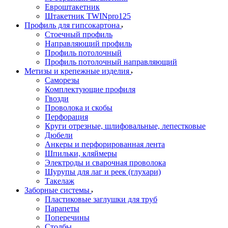
Евроштакетник
Штакетник TWINpro125
Профиль для гипсокартона
Стоечный профиль
Направляющий профиль
Профиль потолочный
Профиль потолочный направляющий
Метизы и крепежные изделия
Саморезы
Комплектующие профиля
Гвозди
Проволока и скобы
Перфорация
Круги отрезные, шлифовальные, лепестковые
Дюбели
Анкеры и перфорированная лента
Шпильки, кляймеры
Электроды и сварочная проволока
Шурупы для лаг и реек (глухари)
Такелаж
Заборные системы
Пластиковые заглушки для труб
Парапеты
Поперечины
Столбы