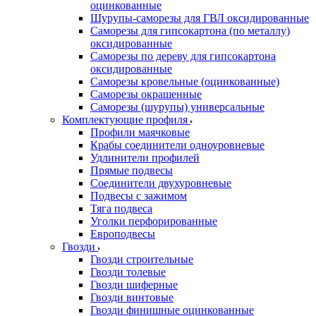
оцинкованные
Шурупы-саморезы для ГВЛ оксидированные
Саморезы для гипсокартона (по металлу)
оксидированные
Саморезы по дереву для гипсокартона
оксидированные
Саморезы кровельные (оцинкованные)
Саморезы окрашенные
Саморезы (шурупы) универсальные
Комплектующие профиля
Профили маячковые
Крабы соединители одноуровневые
Удлинители профилей
Прямые подвесы
Соединители двухуровневые
Подвесы с зажимом
Тяга подвеса
Уголки перфорированные
Европодвесы
Гвозди
Гвозди строительные
Гвозди толевые
Гвозди шиферные
Гвозди винтовые
Гвозди финишные оцинкованные