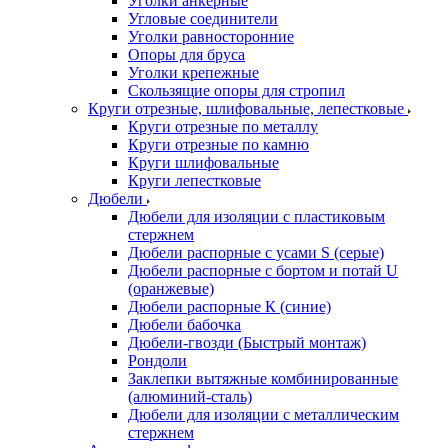
Уголки анкерные
Угловые соединители
Уголки равносторонние
Опоры для бруса
Уголки крепежные
Скользящие опоры для стропил
Круги отрезные, шлифовальные, лепестковые
Круги отрезные по металлу
Круги отрезные по камню
Круги шлифовальные
Круги лепестковые
Дюбели
Дюбели для изоляции с пластиковым
стержнем
Дюбели распорные с усами S (серые)
Дюбели распорные c бортом и потай U
(оранжевые)
Дюбели распорные К (синие)
Дюбели бабочка
Дюбели-гвозди (Быстрый монтаж)
Рондоли
Заклепки вытяжные комбинированные
(алюминий-сталь)
Дюбели для изоляции с металлическим
стержнем