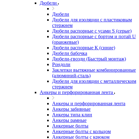
Дюбели
Дюбели
Дюбели для изоляции с пластиковым
стержнем
Дюбели распорные с усами S (серые)
Дюбели распорные c бортом и потай U
(оранжевые)
Дюбели распорные К (синие)
Дюбели бабочка
Дюбели-гвозди (Быстрый монтаж)
Рондоли
Заклепки вытяжные комбинированные
(алюминий-сталь)
Дюбели для изоляции с металлическим
стержнем
Анкеры и перфорированная лента
Анкеры и перфорированная лента
Анкеры забивные
Анкеры типа клин
Анкеры рамные
Анкерные болты
Анкерные болты с кольцом
Анкерные болты с крюком