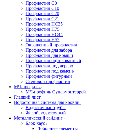
Профнастил С8
Профнастил С10
Профнастил С20
Профнастил С21
Профнастил НС35
Профнастил Н75
Профнастил HC44
Профнастил Н57
Окрашенный профнастил
Профнастил для забора
Профнастил для крыши
Профнастил оцинкованный
Профнастил под дерево
Профнастил под камень
Профнастил фигурный
Стеновой профнастил
МЧ-профиль
МЧ-профиль Супермонтеррей
Гладкий лист
Водосточная система для кровли
Водосточные трубы
Желоб водосточный
Металлический сайдинг
Блок-хаус
Доборные элементы