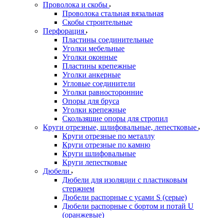
Проволока и скобы
Проволока стальная вязальная
Скобы строительные
Перфорация
Пластины соединительные
Уголки мебельные
Уголки оконные
Пластины крепежные
Уголки анкерные
Угловые соединители
Уголки равносторонние
Опоры для бруса
Уголки крепежные
Скользящие опоры для стропил
Круги отрезные, шлифовальные, лепестковые
Круги отрезные по металлу
Круги отрезные по камню
Круги шлифовальные
Круги лепестковые
Дюбели
Дюбели для изоляции с пластиковым
стержнем
Дюбели распорные с усами S (серые)
Дюбели распорные c бортом и потай U
(оранжевые)