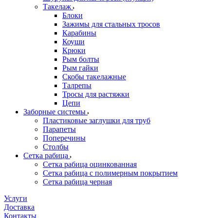
Такелаж
Блоки
Зажимы для стальных тросов
Карабины
Коуши
Крюки
Рым болты
Рым гайки
Скобы такелажные
Талрепы
Тросы для растяжки
Цепи
Заборные системы
Пластиковые заглушки для труб
Парапеты
Поперечины
Столбы
Сетка рабица
Сетка рабица оцинкованная
Сетка рабица с полимерным покрытием
Сетка рабица черная
Услуги
Доставка
Контакты