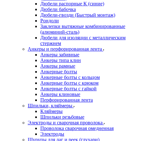
Дюбели распорные К (синие)
Дюбели бабочка
Дюбели-гвозди (Быстрый монтаж)
Рондоли
Заклепки вытяжные комбинированные
(алюминий-сталь)
Дюбели для изоляции с металлическим
стержнем
Анкеры и перфорированная лента
Анкеры забивные
Анкеры типа клин
Анкеры рамные
Анкерные болты
Анкерные болты с кольцом
Анкерные болты с крюком
Анкерные болты с гайкой
Анкеры клиновые
Перфорированная лента
Шпильки, кляймеры
Кляймеры
Шпильки резьбовые
Электроды и сварочная проволока
Проволока сварочная омедненная
Электроды
Шурупы для лаг и реек (глухари)