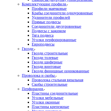
Комплектующие профиля
Профили маячковые
Крабы соединители одноуровневые
Удлинители профилей
Прямые подвесы
Соединители двухуровневые
Подвесы с зажимом
Тяга подвеса
Уголки перфорированные
Европодвесы
Гвозди
Гвозди строительные
Гвозди толевые
Гвозди шиферные
Гвозди винтовые
Гвозди финишные оцинкованные
Проволока и скобы
Проволока стальная вязальная
Скобы строительные
Перфорация
Пластины соединительные
Уголки мебельные
Уголки оконные
Пластины крепежные