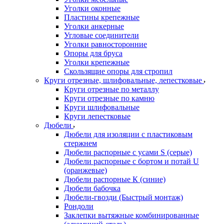
Уголки оконные
Пластины крепежные
Уголки анкерные
Угловые соединители
Уголки равносторонние
Опоры для бруса
Уголки крепежные
Скользящие опоры для стропил
Круги отрезные, шлифовальные, лепестковые
Круги отрезные по металлу
Круги отрезные по камню
Круги шлифовальные
Круги лепестковые
Дюбели
Дюбели для изоляции с пластиковым
стержнем
Дюбели распорные с усами S (серые)
Дюбели распорные c бортом и потай U
(оранжевые)
Дюбели распорные К (синие)
Дюбели бабочка
Дюбели-гвозди (Быстрый монтаж)
Рондоли
Заклепки вытяжные комбинированные