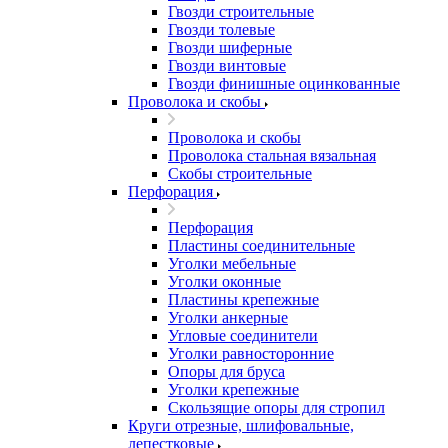
Гвозди строительные
Гвозди толевые
Гвозди шиферные
Гвозди винтовые
Гвозди финишные оцинкованные
Проволока и скобы
Проволока и скобы
Проволока стальная вязальная
Скобы строительные
Перфорация
Перфорация
Пластины соединительные
Уголки мебельные
Уголки оконные
Пластины крепежные
Уголки анкерные
Угловые соединители
Уголки равносторонние
Опоры для бруса
Уголки крепежные
Скользящие опоры для стропил
Круги отрезные, шлифовальные,
лепестковые