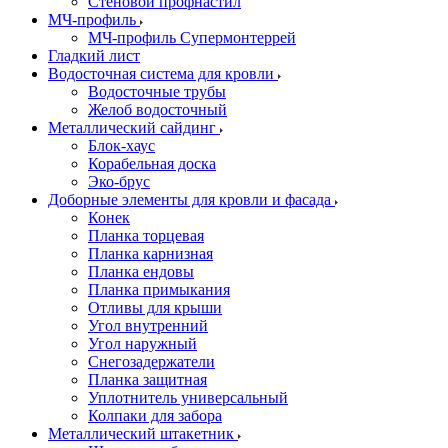
Стеновой профнастил
МЧ-профиль
МЧ-профиль Супермонтеррей
Гладкий лист
Водосточная система для кровли
Водосточные трубы
Желоб водосточный
Металлический сайдинг
Блок-хаус
Корабельная доска
Эко-брус
Доборные элементы для кровли и фасада
Конек
Планка торцевая
Планка карнизная
Планка ендовы
Планка примыкания
Отливы для крыши
Угол внутренний
Угол наружный
Снегозадержатели
Планка защитная
Уплотнитель универсальный
Колпаки для забора
Металлический штакетник