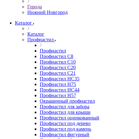
Города
Нижний Новгород
Каталог
Каталог
Профнастил
Профнастил
Профнастил С8
Профнастил С10
Профнастил С20
Профнастил С21
Профнастил НС35
Профнастил Н75
Профнастил HC44
Профнастил Н57
Окрашенный профнастил
Профнастил для забора
Профнастил для крыши
Профнастил оцинкованный
Профнастил под дерево
Профнастил под камень
Профнастил фигурный