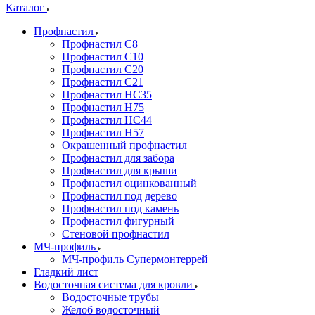
Каталог
Профнастил
Профнастил С8
Профнастил С10
Профнастил С20
Профнастил С21
Профнастил НС35
Профнастил Н75
Профнастил HC44
Профнастил Н57
Окрашенный профнастил
Профнастил для забора
Профнастил для крыши
Профнастил оцинкованный
Профнастил под дерево
Профнастил под камень
Профнастил фигурный
Стеновой профнастил
МЧ-профиль
МЧ-профиль Супермонтеррей
Гладкий лист
Водосточная система для кровли
Водосточные трубы
Желоб водосточный