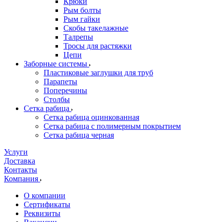
Крюки
Рым болты
Рым гайки
Скобы такелажные
Талрепы
Тросы для растяжки
Цепи
Заборные системы
Пластиковые заглушки для труб
Парапеты
Поперечины
Столбы
Сетка рабица
Сетка рабица оцинкованная
Сетка рабица с полимерным покрытием
Сетка рабица черная
Услуги
Доставка
Контакты
Компания
О компании
Сертификаты
Реквизиты