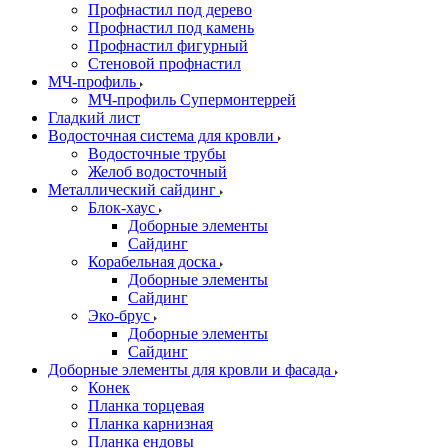
Профнастил под дерево
Профнастил под камень
Профнастил фигурный
Стеновой профнастил
МЧ-профиль
МЧ-профиль Супермонтеррей
Гладкий лист
Водосточная система для кровли
Водосточные трубы
Желоб водосточный
Металлический сайдинг
Блок-хаус
Доборные элементы
Сайдинг
Корабельная доска
Доборные элементы
Сайдинг
Эко-брус
Доборные элементы
Сайдинг
Доборные элементы для кровли и фасада
Конек
Планка торцевая
Планка карнизная
Планка ендовы