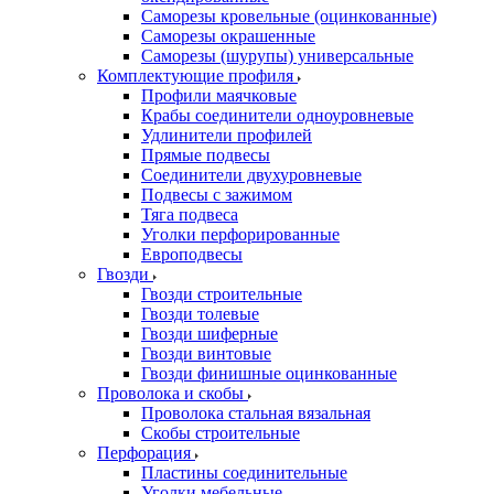
Саморезы кровельные (оцинкованные)
Саморезы окрашенные
Саморезы (шурупы) универсальные
Комплектующие профиля
Профили маячковые
Крабы соединители одноуровневые
Удлинители профилей
Прямые подвесы
Соединители двухуровневые
Подвесы с зажимом
Тяга подвеса
Уголки перфорированные
Европодвесы
Гвозди
Гвозди строительные
Гвозди толевые
Гвозди шиферные
Гвозди винтовые
Гвозди финишные оцинкованные
Проволока и скобы
Проволока стальная вязальная
Скобы строительные
Перфорация
Пластины соединительные
Уголки мебельные