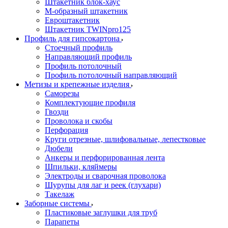
Штакетник блок-хаус
М-образный штакетник
Евроштакетник
Штакетник TWINpro125
Профиль для гипсокартона
Стоечный профиль
Направляющий профиль
Профиль потолочный
Профиль потолочный направляющий
Метизы и крепежные изделия
Саморезы
Комплектующие профиля
Гвозди
Проволока и скобы
Перфорация
Круги отрезные, шлифовальные, лепестковые
Дюбели
Анкеры и перфорированная лента
Шпильки, кляймеры
Электроды и сварочная проволока
Шурупы для лаг и реек (глухари)
Такелаж
Заборные системы
Пластиковые заглушки для труб
Парапеты