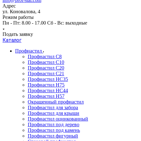
info@prof-stal.com
Адрес
ул. Коновалова, 4
Режим работы
Пн - Пт: 8.00 - 17.00 Сб - Вс: выходные
Подать заявку
Каталог
Профнастил
Профнастил С8
Профнастил С10
Профнастил С20
Профнастил С21
Профнастил НС35
Профнастил Н75
Профнастил HC44
Профнастил Н57
Окрашенный профнастил
Профнастил для забора
Профнастил для крыши
Профнастил оцинкованный
Профнастил под дерево
Профнастил под камень
Профнастил фигурный