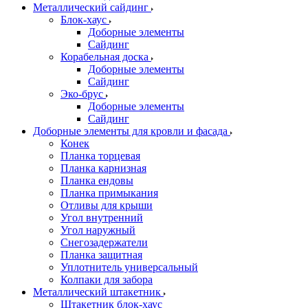
Металлический сайдинг
Блок-хаус
Доборные элементы
Сайдинг
Корабельная доска
Доборные элементы
Сайдинг
Эко-брус
Доборные элементы
Сайдинг
Доборные элементы для кровли и фасада
Конек
Планка торцевая
Планка карнизная
Планка ендовы
Планка примыкания
Отливы для крыши
Угол внутренний
Угол наружный
Снегозадержатели
Планка защитная
Уплотнитель универсальный
Колпаки для забора
Металлический штакетник
Штакетник блок-хаус