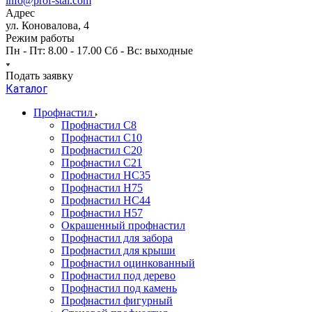
info@prof-stal.com
Адрес
ул. Коновалова, 4
Режим работы
Пн - Пт: 8.00 - 17.00 Сб - Вс: выходные
Подать заявку
Каталог
Профнастил
Профнастил С8
Профнастил С10
Профнастил С20
Профнастил С21
Профнастил НС35
Профнастил Н75
Профнастил HC44
Профнастил Н57
Окрашенный профнастил
Профнастил для забора
Профнастил для крыши
Профнастил оцинкованный
Профнастил под дерево
Профнастил под камень
Профнастил фигурный