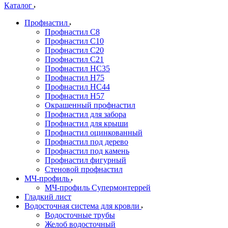
Каталог
Профнастил
Профнастил С8
Профнастил С10
Профнастил С20
Профнастил С21
Профнастил НС35
Профнастил Н75
Профнастил HC44
Профнастил Н57
Окрашенный профнастил
Профнастил для забора
Профнастил для крыши
Профнастил оцинкованный
Профнастил под дерево
Профнастил под камень
Профнастил фигурный
Стеновой профнастил
МЧ-профиль
МЧ-профиль Супермонтеррей
Гладкий лист
Водосточная система для кровли
Водосточные трубы
Желоб водосточный