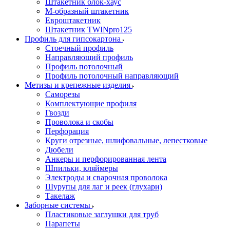
Штакетник блок-хаус
М-образный штакетник
Евроштакетник
Штакетник TWINpro125
Профиль для гипсокартона
Стоечный профиль
Направляющий профиль
Профиль потолочный
Профиль потолочный направляющий
Метизы и крепежные изделия
Саморезы
Комплектующие профиля
Гвозди
Проволока и скобы
Перфорация
Круги отрезные, шлифовальные, лепестковые
Дюбели
Анкеры и перфорированная лента
Шпильки, кляймеры
Электроды и сварочная проволока
Шурупы для лаг и реек (глухари)
Такелаж
Заборные системы
Пластиковые заглушки для труб
Парапеты