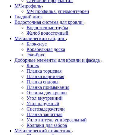
Стеновой профнастил
МЧ-профиль
МЧ-профиль Супермонтеррей
Гладкий лист
Водосточная система для кровли
Водосточные трубы
Желоб водосточный
Металлический сайдинг
Блок-хаус
Корабельная доска
Эко-брус
Доборные элементы для кровли и фасада
Конек
Планка торцевая
Планка карнизная
Планка ендовы
Планка примыкания
Отливы для крыши
Угол внутренний
Угол наружный
Снегозадержатели
Планка защитная
Уплотнитель универсальный
Колпаки для забора
Металлический штакетник