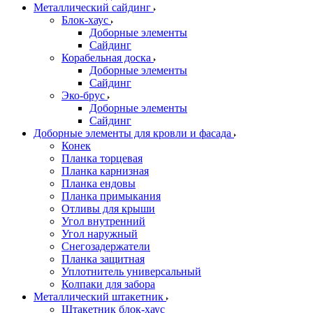
Металлический сайдинг
Блок-хаус
Доборные элементы
Сайдинг
Корабельная доска
Доборные элементы
Сайдинг
Эко-брус
Доборные элементы
Сайдинг
Доборные элементы для кровли и фасада
Конек
Планка торцевая
Планка карнизная
Планка ендовы
Планка примыкания
Отливы для крыши
Угол внутренний
Угол наружный
Снегозадержатели
Планка защитная
Уплотнитель универсальный
Колпаки для забора
Металлический штакетник
Штакетник блок-хаус