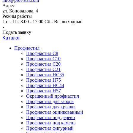
info@prof-stal.com
Адрес
ул. Коновалова, 4
Режим работы
Пн - Пт: 8.00 - 17.00 Сб - Вс: выходные
Подать заявку
Каталог
Профнастил
Профнастил С8
Профнастил С10
Профнастил С20
Профнастил С21
Профнастил НС35
Профнастил Н75
Профнастил HC44
Профнастил Н57
Окрашенный профнастил
Профнастил для забора
Профнастил для крыши
Профнастил оцинкованный
Профнастил под дерево
Профнастил под камень
Профнастил фигурный