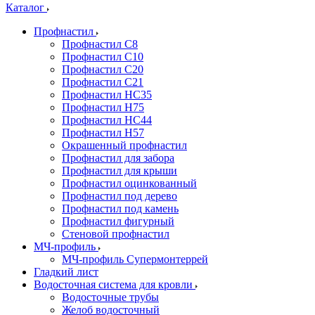
Каталог
Профнастил
Профнастил С8
Профнастил С10
Профнастил С20
Профнастил С21
Профнастил НС35
Профнастил Н75
Профнастил HC44
Профнастил Н57
Окрашенный профнастил
Профнастил для забора
Профнастил для крыши
Профнастил оцинкованный
Профнастил под дерево
Профнастил под камень
Профнастил фигурный
Стеновой профнастил
МЧ-профиль
МЧ-профиль Супермонтеррей
Гладкий лист
Водосточная система для кровли
Водосточные трубы
Желоб водосточный