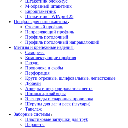
Штакетник блок-хаус
М-образный штакетник
Евроштакетник
Штакетник TWINpro125
Профиль для гипсокартона
Стоечный профиль
Направляющий профиль
Профиль потолочный
Профиль потолочный направляющий
Метизы и крепежные изделия
Саморезы
Комплектующие профиля
Гвозди
Проволока и скобы
Перфорация
Круги отрезные, шлифовальные, лепестковые
Дюбели
Анкеры и перфорированная лента
Шпильки, кляймеры
Электроды и сварочная проволока
Шурупы для лаг и реек (глухари)
Такелаж
Заборные системы
Пластиковые заглушки для труб
Парапеты