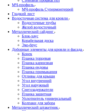
Стеновой профнастил
МЧ-профиль
МЧ-профиль Супермонтеррей
Гладкий лист
Водосточная система для кровли
Водосточные трубы
Желоб водосточный
Металлический сайдинг
Блок-хаус
Корабельная доска
Эко-брус
Доборные элементы для кровли и фасада
Конек
Планка торцевая
Планка карнизная
Планка ендовы
Планка примыкания
Отливы для крыши
Угол внутренний
Угол наружный
Снегозадержатели
Планка защитная
Уплотнитель универсальный
Колпаки для забора
Металлический штакетник