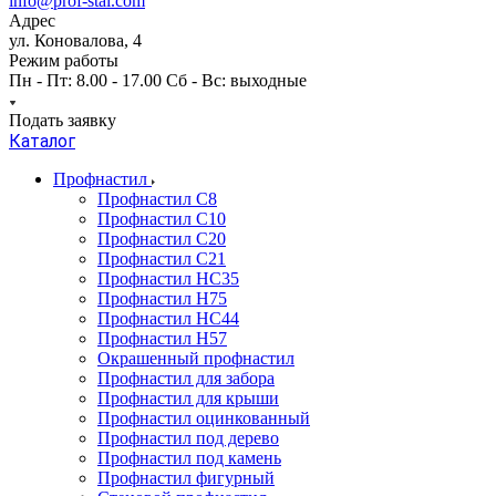
info@prof-stal.com
Адрес
ул. Коновалова, 4
Режим работы
Пн - Пт: 8.00 - 17.00 Сб - Вс: выходные
Подать заявку
Каталог
Профнастил
Профнастил С8
Профнастил С10
Профнастил С20
Профнастил С21
Профнастил НС35
Профнастил Н75
Профнастил HC44
Профнастил Н57
Окрашенный профнастил
Профнастил для забора
Профнастил для крыши
Профнастил оцинкованный
Профнастил под дерево
Профнастил под камень
Профнастил фигурный