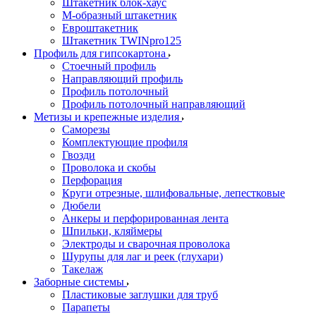
Штакетник блок-хаус
М-образный штакетник
Евроштакетник
Штакетник TWINpro125
Профиль для гипсокартона
Стоечный профиль
Направляющий профиль
Профиль потолочный
Профиль потолочный направляющий
Метизы и крепежные изделия
Саморезы
Комплектующие профиля
Гвозди
Проволока и скобы
Перфорация
Круги отрезные, шлифовальные, лепестковые
Дюбели
Анкеры и перфорированная лента
Шпильки, кляймеры
Электроды и сварочная проволока
Шурупы для лаг и реек (глухари)
Такелаж
Заборные системы
Пластиковые заглушки для труб
Парапеты