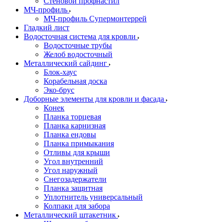
Стеновой профнастил
МЧ-профиль
МЧ-профиль Супермонтеррей
Гладкий лист
Водосточная система для кровли
Водосточные трубы
Желоб водосточный
Металлический сайдинг
Блок-хаус
Корабельная доска
Эко-брус
Доборные элементы для кровли и фасада
Конек
Планка торцевая
Планка карнизная
Планка ендовы
Планка примыкания
Отливы для крыши
Угол внутренний
Угол наружный
Снегозадержатели
Планка защитная
Уплотнитель универсальный
Колпаки для забора
Металлический штакетник