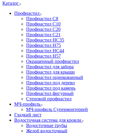
Каталог
Профнастил
Профнастил С8
Профнастил С10
Профнастил С20
Профнастил С21
Профнастил НС35
Профнастил Н75
Профнастил HC44
Профнастил Н57
Окрашенный профнастил
Профнастил для забора
Профнастил для крыши
Профнастил оцинкованный
Профнастил под дерево
Профнастил под камень
Профнастил фигурный
Стеновой профнастил
МЧ-профиль
МЧ-профиль Супермонтеррей
Гладкий лист
Водосточная система для кровли
Водосточные трубы
Желоб водосточный