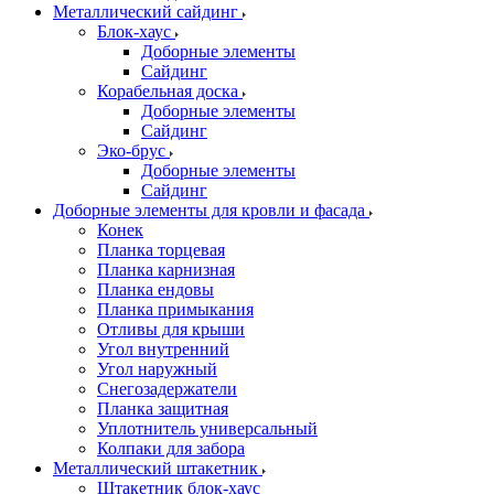
Металлический сайдинг
Блок-хаус
Доборные элементы
Сайдинг
Корабельная доска
Доборные элементы
Сайдинг
Эко-брус
Доборные элементы
Сайдинг
Доборные элементы для кровли и фасада
Конек
Планка торцевая
Планка карнизная
Планка ендовы
Планка примыкания
Отливы для крыши
Угол внутренний
Угол наружный
Снегозадержатели
Планка защитная
Уплотнитель универсальный
Колпаки для забора
Металлический штакетник
Штакетник блок-хаус