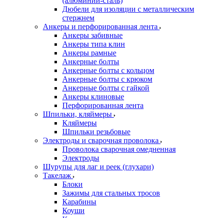
(алюминий-сталь)
Дюбели для изоляции с металлическим
стержнем
Анкеры и перфорированная лента
Анкеры забивные
Анкеры типа клин
Анкеры рамные
Анкерные болты
Анкерные болты с кольцом
Анкерные болты с крюком
Анкерные болты с гайкой
Анкеры клиновые
Перфорированная лента
Шпильки, кляймеры
Кляймеры
Шпильки резьбовые
Электроды и сварочная проволока
Проволока сварочная омедненная
Электроды
Шурупы для лаг и реек (глухари)
Такелаж
Блоки
Зажимы для стальных тросов
Карабины
Коуши