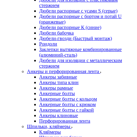
стержнем
Дюбели распорные с усами S (серые)
Дюбели распорные c бортом и потай U
(оранжевые)
Дюбели распорные К (синие)
Дюбели бабочка
Дюбели-гвозди (Быстрый монтаж)
Рондоли
Заклепки вытяжные комбинированные
(алюминий-сталь)
Дюбели для изоляции с металлическим
стержнем
Анкеры и перфорированная лента
Анкеры забивные
Анкеры типа клин
Анкеры рамные
Анкерные болты
Анкерные болты с кольцом
Анкерные болты с крюком
Анкерные болты с гайкой
Анкеры клиновые
Перфорированная лента
Шпильки, кляймеры
Кляймеры