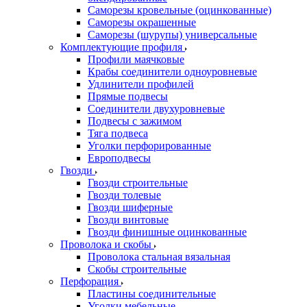
Саморезы кровельные (оцинкованные)
Саморезы окрашенные
Саморезы (шурупы) универсальные
Комплектующие профиля
Профили маячковые
Крабы соединители одноуровневые
Удлинители профилей
Прямые подвесы
Соединители двухуровневые
Подвесы с зажимом
Тяга подвеса
Уголки перфорированные
Европодвесы
Гвозди
Гвозди строительные
Гвозди толевые
Гвозди шиферные
Гвозди винтовые
Гвозди финишные оцинкованные
Проволока и скобы
Проволока стальная вязальная
Скобы строительные
Перфорация
Пластины соединительные
Уголки мебельные