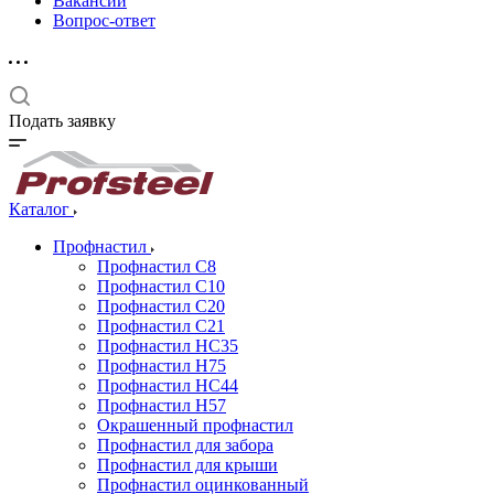
Вакансии
Вопрос-ответ
Подать заявку
Каталог
Профнастил
Профнастил С8
Профнастил С10
Профнастил С20
Профнастил С21
Профнастил НС35
Профнастил Н75
Профнастил HC44
Профнастил Н57
Окрашенный профнастил
Профнастил для забора
Профнастил для крыши
Профнастил оцинкованный