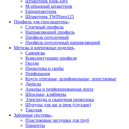
Штакетник блок-хаус
М-образный штакетник
Евроштакетник
Штакетник TWINpro125
Профиль для гипсокартона
Стоечный профиль
Направляющий профиль
Профиль потолочный
Профиль потолочный направляющий
Метизы и крепежные изделия
Саморезы
Комплектующие профиля
Гвозди
Проволока и скобы
Перфорация
Круги отрезные, шлифовальные, лепестковые
Дюбели
Анкеры и перфорированная лента
Шпильки, кляймеры
Электроды и сварочная проволока
Шурупы для лаг и реек (глухари)
Такелаж
Заборные системы
Пластиковые заглушки для труб
Парапеты