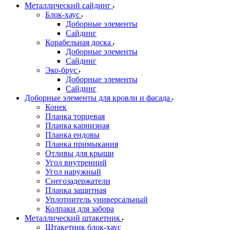
Металлический сайдинг
Блок-хаус
Доборные элементы
Сайдинг
Корабельная доска
Доборные элементы
Сайдинг
Эко-брус
Доборные элементы
Сайдинг
Доборные элементы для кровли и фасада
Конек
Планка торцевая
Планка карнизная
Планка ендовы
Планка примыкания
Отливы для крыши
Угол внутренний
Угол наружный
Снегозадержатели
Планка защитная
Уплотнитель универсальный
Колпаки для забора
Металлический штакетник
Штакетник блок-хаус