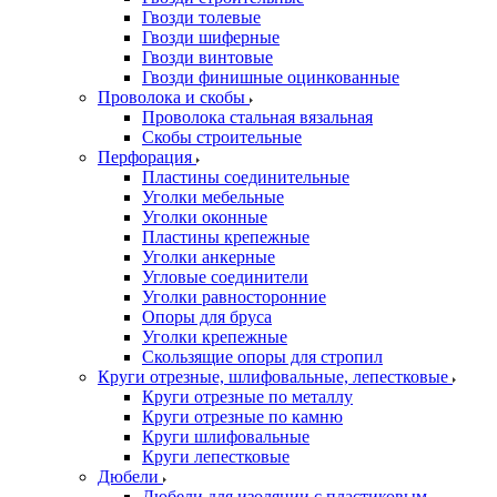
Гвозди толевые
Гвозди шиферные
Гвозди винтовые
Гвозди финишные оцинкованные
Проволока и скобы
Проволока стальная вязальная
Скобы строительные
Перфорация
Пластины соединительные
Уголки мебельные
Уголки оконные
Пластины крепежные
Уголки анкерные
Угловые соединители
Уголки равносторонние
Опоры для бруса
Уголки крепежные
Скользящие опоры для стропил
Круги отрезные, шлифовальные, лепестковые
Круги отрезные по металлу
Круги отрезные по камню
Круги шлифовальные
Круги лепестковые
Дюбели
Дюбели для изоляции с пластиковым