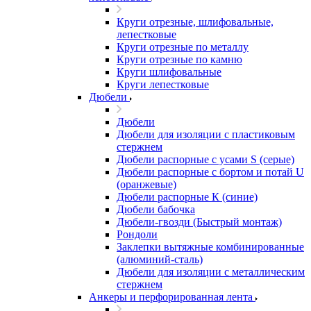
Круги отрезные, шлифовальные,
лепестковые
Круги отрезные по металлу
Круги отрезные по камню
Круги шлифовальные
Круги лепестковые
Дюбели
Дюбели
Дюбели для изоляции с пластиковым
стержнем
Дюбели распорные с усами S (серые)
Дюбели распорные c бортом и потай U
(оранжевые)
Дюбели распорные К (синие)
Дюбели бабочка
Дюбели-гвозди (Быстрый монтаж)
Рондоли
Заклепки вытяжные комбинированные
(алюминий-сталь)
Дюбели для изоляции с металлическим
стержнем
Анкеры и перфорированная лента