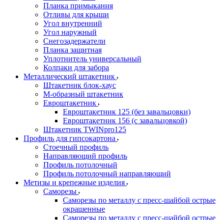
Планка примыкания
Отливы для крыши
Угол внутренний
Угол наружный
Снегозадержатели
Планка защитная
Уплотнитель универсальный
Колпаки для забора
Металлический штакетник
Штакетник блок-хаус
М-образный штакетник
Евроштакетник
Евроштакетник 125 (без завальцовки)
Евроштакетник 156 (с завальцовкой)
Штакетник TWINpro125
Профиль для гипсокартона
Стоечный профиль
Направляющий профиль
Профиль потолочный
Профиль потолочный направляющий
Метизы и крепежные изделия
Саморезы
Саморезы по металлу с пресс-шайбой острые
окрашенные
Саморезы по металлу с пресс-шайбой острые