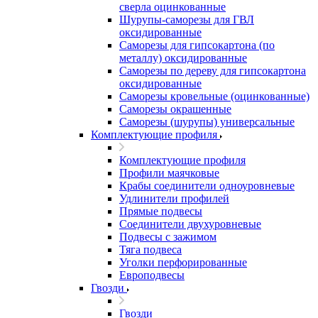
сверла оцинкованные
Шурупы-саморезы для ГВЛ
оксидированные
Саморезы для гипсокартона (по
металлу) оксидированные
Саморезы по дереву для гипсокартона
оксидированные
Саморезы кровельные (оцинкованные)
Саморезы окрашенные
Саморезы (шурупы) универсальные
Комплектующие профиля
Комплектующие профиля
Профили маячковые
Крабы соединители одноуровневые
Удлинители профилей
Прямые подвесы
Соединители двухуровневые
Подвесы с зажимом
Тяга подвеса
Уголки перфорированные
Европодвесы
Гвозди
Гвозди