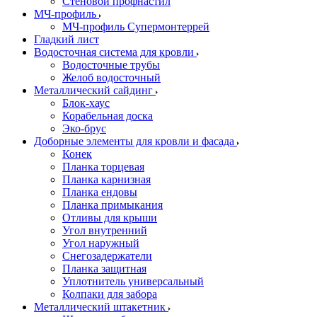
Стеновой профнастил
МЧ-профиль
МЧ-профиль Супермонтеррей
Гладкий лист
Водосточная система для кровли
Водосточные трубы
Желоб водосточный
Металлический сайдинг
Блок-хаус
Корабельная доска
Эко-брус
Доборные элементы для кровли и фасада
Конек
Планка торцевая
Планка карнизная
Планка ендовы
Планка примыкания
Отливы для крыши
Угол внутренний
Угол наружный
Снегозадержатели
Планка защитная
Уплотнитель универсальный
Колпаки для забора
Металлический штакетник