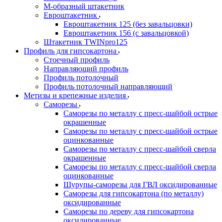
М-образный штакетник
Евроштакетник
Евроштакетник 125 (без завальцовки)
Евроштакетник 156 (с завальцовкой)
Штакетник TWINpro125
Профиль для гипсокартона
Стоечный профиль
Направляющий профиль
Профиль потолочный
Профиль потолочный направляющий
Метизы и крепежные изделия
Саморезы
Саморезы по металлу с пресс-шайбой острые
окрашенные
Саморезы по металлу с пресс-шайбой острые
оцинкованные
Саморезы по металлу с пресс-шайбой сверла
окрашенные
Саморезы по металлу с пресс-шайбой сверла
оцинкованные
Шурупы-саморезы для ГВЛ оксидированные
Саморезы для гипсокартона (по металлу)
оксидированные
Саморезы по дереву для гипсокартона
оксидированные