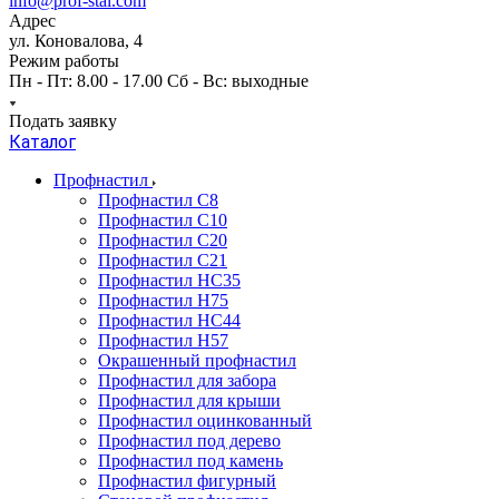
info@prof-stal.com
Адрес
ул. Коновалова, 4
Режим работы
Пн - Пт: 8.00 - 17.00 Сб - Вс: выходные
Подать заявку
Каталог
Профнастил
Профнастил С8
Профнастил С10
Профнастил С20
Профнастил С21
Профнастил НС35
Профнастил Н75
Профнастил HC44
Профнастил Н57
Окрашенный профнастил
Профнастил для забора
Профнастил для крыши
Профнастил оцинкованный
Профнастил под дерево
Профнастил под камень
Профнастил фигурный