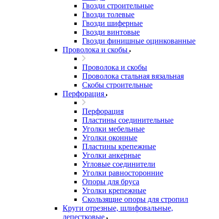
Гвозди строительные
Гвозди толевые
Гвозди шиферные
Гвозди винтовые
Гвозди финишные оцинкованные
Проволока и скобы
Проволока и скобы
Проволока стальная вязальная
Скобы строительные
Перфорация
Перфорация
Пластины соединительные
Уголки мебельные
Уголки оконные
Пластины крепежные
Уголки анкерные
Угловые соединители
Уголки равносторонние
Опоры для бруса
Уголки крепежные
Скользящие опоры для стропил
Круги отрезные, шлифовальные,
лепестковые