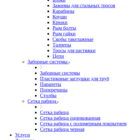
Зажимы для стальных тросов
Карабины
Коуши
Крюки
Рым болты
Рым гайки
Скобы такелажные
Талрепы
Тросы для растяжки
Цепи
Заборные системы
Заборные системы
Пластиковые заглушки для труб
Парапеты
Поперечины
Столбы
Сетка рабица
Сетка рабица
Сетка рабица оцинкованная
Сетка рабица с полимерным покрытием
Сетка рабица черная
Услуги