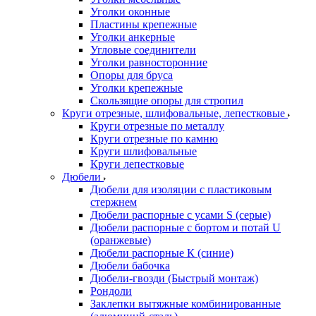
Уголки оконные
Пластины крепежные
Уголки анкерные
Угловые соединители
Уголки равносторонние
Опоры для бруса
Уголки крепежные
Скользящие опоры для стропил
Круги отрезные, шлифовальные, лепестковые
Круги отрезные по металлу
Круги отрезные по камню
Круги шлифовальные
Круги лепестковые
Дюбели
Дюбели для изоляции с пластиковым
стержнем
Дюбели распорные с усами S (серые)
Дюбели распорные c бортом и потай U
(оранжевые)
Дюбели распорные К (синие)
Дюбели бабочка
Дюбели-гвозди (Быстрый монтаж)
Рондоли
Заклепки вытяжные комбинированные