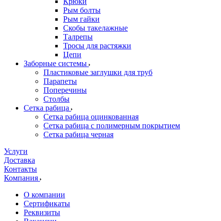
Крюки
Рым болты
Рым гайки
Скобы такелажные
Талрепы
Тросы для растяжки
Цепи
Заборные системы
Пластиковые заглушки для труб
Парапеты
Поперечины
Столбы
Сетка рабица
Сетка рабица оцинкованная
Сетка рабица с полимерным покрытием
Сетка рабица черная
Услуги
Доставка
Контакты
Компания
О компании
Сертификаты
Реквизиты