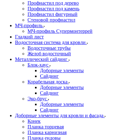
Профнастил под дерево
Профнастил под камень
Профнастил фигурный
Стеновой профнастил
МЧ-профиль
МЧ-профиль Супермонтеррей
Гладкий лист
Водосточная система для кровли
Водосточные трубы
Желоб водосточный
Металлический сайдинг
Блок-хаус
Доборные элементы
Сайдинг
Корабельная доска
Доборные элементы
Сайдинг
Эко-брус
Доборные элементы
Сайдинг
Доборные элементы для кровли и фасада
Конек
Планка торцевая
Планка карнизная
Планка ендовы