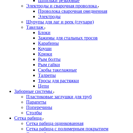
Шпильки резьбовые
Электроды и сварочная проволока
Проволока сварочная омедненная
Электроды
Шурупы для лаг и реек (глухари)
Такелаж
Блоки
Зажимы для стальных тросов
Карабины
Коуши
Крюки
Рым болты
Рым гайки
Скобы такелажные
Талрепы
Тросы для растяжки
Цепи
Заборные системы
Пластиковые заглушки для труб
Парапеты
Поперечины
Столбы
Сетка рабица
Сетка рабица оцинкованная
Сетка рабица с полимерным покрытием