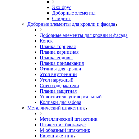
Эко-брус
Доборные элементы
Сайдинг
Доборные элементы для кровли и фасада
Доборные элементы для кровли и фасада
Конек
Планка торцевая
Планка карнизная
Планка ендовы
Планка примыкания
Отливы для крыши
Угол внутренний
Угол наружный
Снегозадержатели
Планка защитная
Уплотнитель универсальный
Колпаки для забора
Металлический штакетник
Металлический штакетник
Штакетник блок-хаус
М-образный штакетник
Евроштакетник