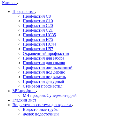
Каталог
Профнастил
Профнастил С8
Профнастил С10
Профнастил С20
Профнастил С21
Профнастил НС35
Профнастил Н75
Профнастил HC44
Профнастил Н57
Окрашенный профнастил
Профнастил для забора
Профнастил для крыши
Профнастил оцинкованный
Профнастил под дерево
Профнастил под камень
Профнастил фигурный
Стеновой профнастил
МЧ-профиль
МЧ-профиль Супермонтеррей
Гладкий лист
Водосточная система для кровли
Водосточные трубы
Желоб водосточный