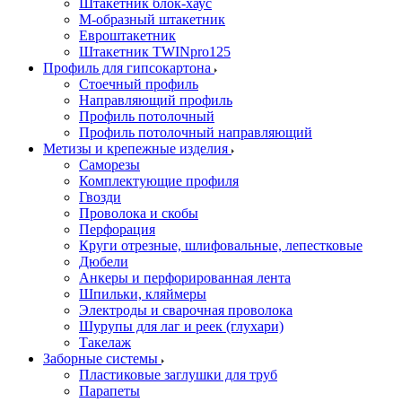
Штакетник блок-хаус
М-образный штакетник
Евроштакетник
Штакетник TWINpro125
Профиль для гипсокартона
Стоечный профиль
Направляющий профиль
Профиль потолочный
Профиль потолочный направляющий
Метизы и крепежные изделия
Саморезы
Комплектующие профиля
Гвозди
Проволока и скобы
Перфорация
Круги отрезные, шлифовальные, лепестковые
Дюбели
Анкеры и перфорированная лента
Шпильки, кляймеры
Электроды и сварочная проволока
Шурупы для лаг и реек (глухари)
Такелаж
Заборные системы
Пластиковые заглушки для труб
Парапеты