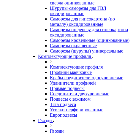
сверла оцинкованные
Шурупы-саморезы для ГВЛ
оксидированные
Саморезы для гипсокартона (по
металлу) оксидированные
Саморезы по дереву для гипсокартона
оксидированные
Саморезы кровельные (оцинкованные)
Саморезы окрашенные
Саморезы (шурупы) универсальные
Комплектующие профиля
Комплектующие профиля
Профили маячковые
Крабы соединители одноуровневые
Удлинители профилей
Прямые подвесы
Соединители двухуровневые
Подвесы с зажимом
Тяга подвеса
Уголки перфорированные
Европодвесы
Гвозди
Гвозди