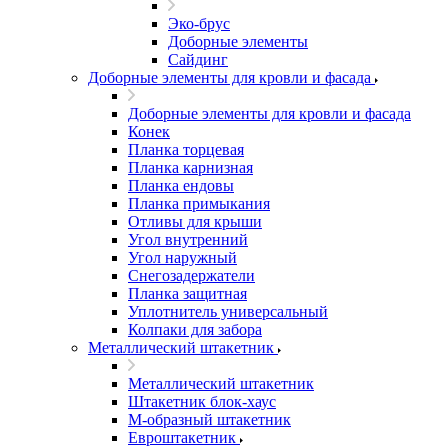
Эко-брус
Доборные элементы
Сайдинг
Доборные элементы для кровли и фасада
Доборные элементы для кровли и фасада
Конек
Планка торцевая
Планка карнизная
Планка ендовы
Планка примыкания
Отливы для крыши
Угол внутренний
Угол наружный
Снегозадержатели
Планка защитная
Уплотнитель универсальный
Колпаки для забора
Металлический штакетник
Металлический штакетник
Штакетник блок-хаус
М-образный штакетник
Евроштакетник