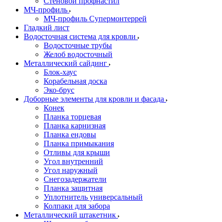
Стеновой профнастил
МЧ-профиль
МЧ-профиль Супермонтеррей
Гладкий лист
Водосточная система для кровли
Водосточные трубы
Желоб водосточный
Металлический сайдинг
Блок-хаус
Корабельная доска
Эко-брус
Доборные элементы для кровли и фасада
Конек
Планка торцевая
Планка карнизная
Планка ендовы
Планка примыкания
Отливы для крыши
Угол внутренний
Угол наружный
Снегозадержатели
Планка защитная
Уплотнитель универсальный
Колпаки для забора
Металлический штакетник