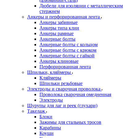
(алюминий-сталь)
Дюбели для изоляции с металлическим
стержнем
Анкеры и перфорированная лента
Анкеры забивные
Анкеры типа клин
Анкеры рамные
Анкерные болты
Анкерные болты с кольцом
Анкерные болты с крюком
Анкерные болты с гайкой
Анкеры клиновые
Перфорированная лента
Шпильки, кляймеры
Кляймеры
Шпильки резьбовые
Электроды и сварочная проволока
Проволока сварочная омедненная
Электроды
Шурупы для лаг и реек (глухари)
Такелаж
Блоки
Зажимы для стальных тросов
Карабины
Коуши