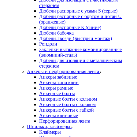
стержнем
Дюбели распорные с усами S (серые)
Дюбели распорные c бортом и потай U
(оранжевые)
Дюбели распорные К (синие)
Дюбели бабочка
Дюбели-гвозди (Быстрый монтаж)
Рондоли
Заклепки вытяжные комбинированные
(алюминий-сталь)
Дюбели для изоляции с металлическим
стержнем
Анкеры и перфорированная лента
Анкеры забивные
Анкеры типа клин
Анкеры рамные
Анкерные болты
Анкерные болты с кольцом
Анкерные болты с крюком
Анкерные болты с гайкой
Анкеры клиновые
Перфорированная лента
Шпильки, кляймеры
Кляймеры