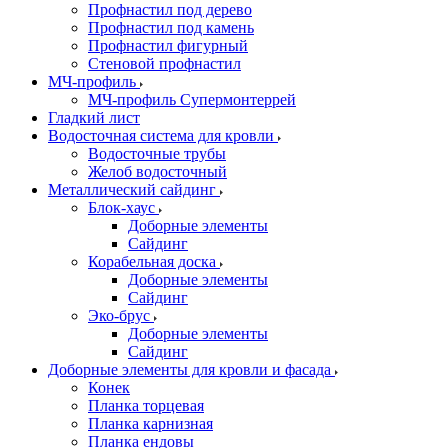
Профнастил под дерево
Профнастил под камень
Профнастил фигурный
Стеновой профнастил
МЧ-профиль
МЧ-профиль Супермонтеррей
Гладкий лист
Водосточная система для кровли
Водосточные трубы
Желоб водосточный
Металлический сайдинг
Блок-хаус
Доборные элементы
Сайдинг
Корабельная доска
Доборные элементы
Сайдинг
Эко-брус
Доборные элементы
Сайдинг
Доборные элементы для кровли и фасада
Конек
Планка торцевая
Планка карнизная
Планка ендовы