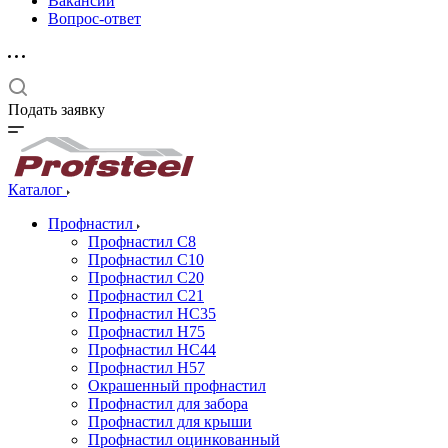
Вакансии
Вопрос-ответ
Подать заявку
Каталог
Профнастил
Профнастил С8
Профнастил С10
Профнастил С20
Профнастил С21
Профнастил НС35
Профнастил Н75
Профнастил HC44
Профнастил Н57
Окрашенный профнастил
Профнастил для забора
Профнастил для крыши
Профнастил оцинкованный