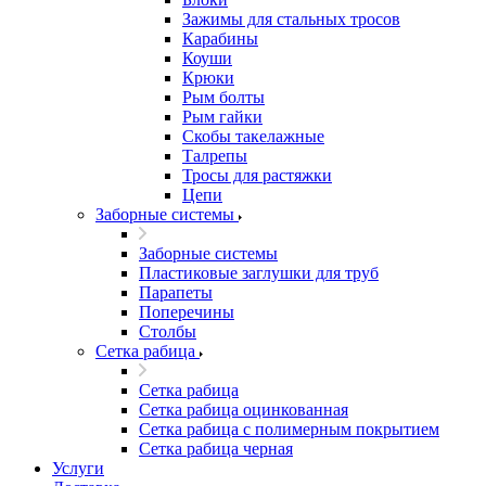
Зажимы для стальных тросов
Карабины
Коуши
Крюки
Рым болты
Рым гайки
Скобы такелажные
Талрепы
Тросы для растяжки
Цепи
Заборные системы
Заборные системы
Пластиковые заглушки для труб
Парапеты
Поперечины
Столбы
Сетка рабица
Сетка рабица
Сетка рабица оцинкованная
Сетка рабица с полимерным покрытием
Сетка рабица черная
Услуги