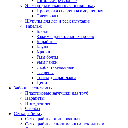
Шпильки резьбовые
Электроды и сварочная проволока
Проволока сварочная омедненная
Электроды
Шурупы для лаг и реек (глухари)
Такелаж
Блоки
Зажимы для стальных тросов
Карабины
Коуши
Крюки
Рым болты
Рым гайки
Скобы такелажные
Талрепы
Тросы для растяжки
Цепи
Заборные системы
Пластиковые заглушки для труб
Парапеты
Поперечины
Столбы
Сетка рабица
Сетка рабица оцинкованная
Сетка рабица с полимерным покрытием