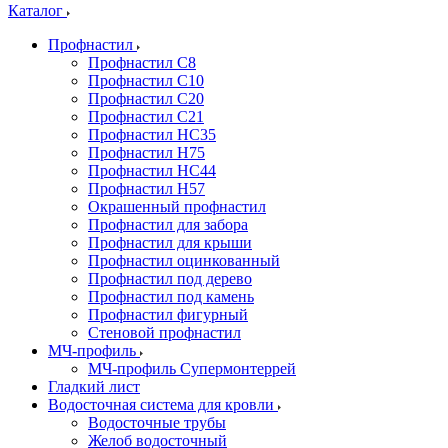
Каталог
Профнастил
Профнастил С8
Профнастил С10
Профнастил С20
Профнастил С21
Профнастил НС35
Профнастил Н75
Профнастил HC44
Профнастил Н57
Окрашенный профнастил
Профнастил для забора
Профнастил для крыши
Профнастил оцинкованный
Профнастил под дерево
Профнастил под камень
Профнастил фигурный
Стеновой профнастил
МЧ-профиль
МЧ-профиль Супермонтеррей
Гладкий лист
Водосточная система для кровли
Водосточные трубы
Желоб водосточный