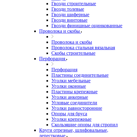
Гвозди строительные
Гвозди толевые
Гвозди шиферные
Гвозди винтовые
Гвозди финишные оцинкованные
Проволока и скобы
Проволока и скобы
Проволока стальная вязальная
Скобы строительные
Перфорация
Перфорация
Пластины соединительные
Уголки мебельные
Уголки оконные
Пластины крепежные
Уголки анкерные
Угловые соединители
Уголки равносторонние
Опоры для бруса
Уголки крепежные
Скользящие опоры для стропил
Круги отрезные, шлифовальные,
лепестковые