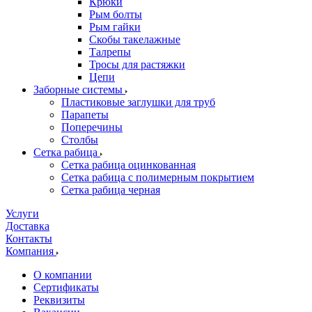
Крюки
Рым болты
Рым гайки
Скобы такелажные
Талрепы
Тросы для растяжки
Цепи
Заборные системы
Пластиковые заглушки для труб
Парапеты
Поперечины
Столбы
Сетка рабица
Сетка рабица оцинкованная
Сетка рабица с полимерным покрытием
Сетка рабица черная
Услуги
Доставка
Контакты
Компания
О компании
Сертификаты
Реквизиты