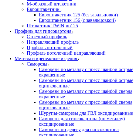
М-образный штакетник
Евроштакетник
Евроштакетник 125 (без завальцовки)
Евроштакетник 156 (с завальцовкой)
Штакетник TWINpro125
Профиль для гипсокартона
Стоечный профиль
Направляющий профиль
Профиль потолочный
Профиль потолочный направляющий
Метизы и крепежные изделия
Саморезы
Саморезы по металлу с пресс-шайбой острые
окрашенные
Саморезы по металлу с пресс-шайбой острые
оцинкованные
Саморезы по металлу с пресс-шайбой сверла
окрашенные
Саморезы по металлу с пресс-шайбой сверла
оцинкованные
Шурупы-саморезы для ГВЛ оксидированные
Саморезы для гипсокартона (по металлу)
оксидированные
Саморезы по дереву для гипсокартона
оксидированные