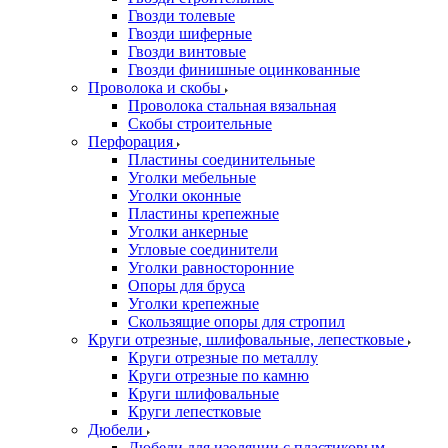
Гвозди толевые
Гвозди шиферные
Гвозди винтовые
Гвозди финишные оцинкованные
Проволока и скобы
Проволока стальная вязальная
Скобы строительные
Перфорация
Пластины соединительные
Уголки мебельные
Уголки оконные
Пластины крепежные
Уголки анкерные
Угловые соединители
Уголки равносторонние
Опоры для бруса
Уголки крепежные
Скользящие опоры для стропил
Круги отрезные, шлифовальные, лепестковые
Круги отрезные по металлу
Круги отрезные по камню
Круги шлифовальные
Круги лепестковые
Дюбели
Дюбели для изоляции с пластиковым