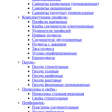
Саморезы кровельные (оцинкованные)
Саморезы окрашенные
Саморезы (шурупы) универсальные
Комплектующие профиля
Профили маячковые
Крабы соединители одноуровневые
Удлинители профилей
Прямые подвесы
Соединители двухуровневые
Подвесы с зажимом
Тяга подвеса
Уголки перфорированные
Европодвесы
Гвозди
Гвозди строительные
Гвозди толевые
Гвозди шиферные
Гвозди винтовые
Гвозди финишные оцинкованные
Проволока и скобы
Проволока стальная вязальная
Скобы строительные
Перфорация
Пластины соединительные
Уголки мебельные