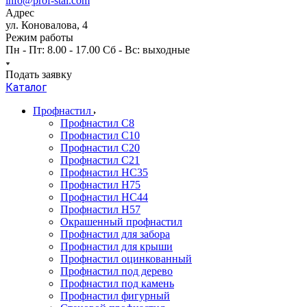
info@prof-stal.com
Адрес
ул. Коновалова, 4
Режим работы
Пн - Пт: 8.00 - 17.00 Сб - Вс: выходные
Подать заявку
Каталог
Профнастил
Профнастил С8
Профнастил С10
Профнастил С20
Профнастил С21
Профнастил НС35
Профнастил Н75
Профнастил HC44
Профнастил Н57
Окрашенный профнастил
Профнастил для забора
Профнастил для крыши
Профнастил оцинкованный
Профнастил под дерево
Профнастил под камень
Профнастил фигурный