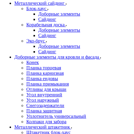
Металлический сайдинг
Блок-хаус
Доборные элементы
Сайдинг
Корабельная доска
Доборные элементы
Сайдинг
Эко-брус
Доборные элементы
Сайдинг
Доборные элементы для кровли и фасада
Конек
Планка торцевая
Планка карнизная
Планка ендовы
Планка примыкания
Отливы для крыши
Угол внутренний
Угол наружный
Снегозадержатели
Планка защитная
Уплотнитель универсальный
Колпаки для забора
Металлический штакетник
Штакетник блок-хаус