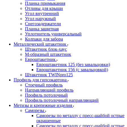
Планка примыкания
Отливы для крыши
Угол внутренний
Угол наружный
Снегозадержатели
Планка защитная
Уплотнитель универсальный
Колпаки для забора
Металлический штакетник
Штакетник блок-хаус
М-образный штакетник
Евроштакетник
Евроштакетник 125 (без завальцовки)
Евроштакетник 156 (с завальцовкой)
Штакетник TWINpro125
Профиль для гипсокартона
Стоечный профиль
Направляющий профиль
Профиль потолочный
Профиль потолочный направляющий
Метизы и крепежные изделия
Саморезы
Саморезы по металлу с пресс-шайбой острые
окрашенные
Саморезы по металлу с пресс-шайбой острые