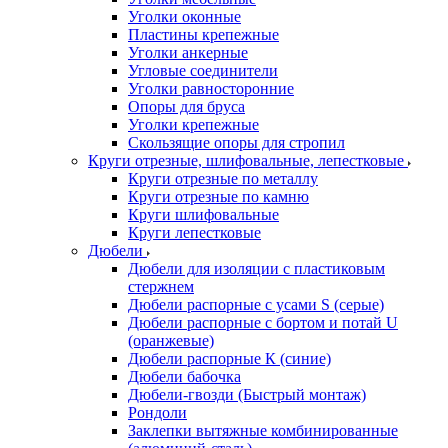
Уголки оконные
Пластины крепежные
Уголки анкерные
Угловые соединители
Уголки равносторонние
Опоры для бруса
Уголки крепежные
Скользящие опоры для стропил
Круги отрезные, шлифовальные, лепестковые
Круги отрезные по металлу
Круги отрезные по камню
Круги шлифовальные
Круги лепестковые
Дюбели
Дюбели для изоляции с пластиковым
стержнем
Дюбели распорные с усами S (серые)
Дюбели распорные c бортом и потай U
(оранжевые)
Дюбели распорные К (синие)
Дюбели бабочка
Дюбели-гвозди (Быстрый монтаж)
Рондоли
Заклепки вытяжные комбинированные