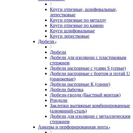
Круги отрезные, шлифовальные,
лепестковые
Круги отрезные по металлу
Круги отрезные по камню
Круги шлифовальные
Круги лепестковые
Дюбели
Дюбели
Дюбели для изоляции с пластиковым
стержнем
Дюбели распорные с усами S (серые)
Дюбели распорные c бортом и потай U
(оранжевые)
Дюбели распорные К (синие)
Дюбели бабочка
Дюбели-гвозди (Быстрый монтаж)
Рондоли
Заклепки вытяжные комбинированные
(алюминий-сталь)
Дюбели для изоляции с металлическим
стержнем
Анкеры и перфорированная лента