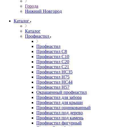
Города
Нижний Новгород
Каталог
Каталог
Профнастил
Профнастил
Профнастил С8
Профнастил С10
Профнастил С20
Профнастил С21
Профнастил НС35
Профнастил Н75
Профнастил HC44
Профнастил Н57
Окрашенный профнастил
Профнастил для забора
Профнастил для крыши
Профнастил оцинкованный
Профнастил под дерево
Профнастил под камень
Профнастил фигурный