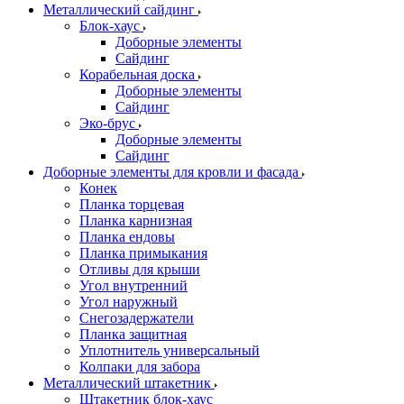
Металлический сайдинг
Блок-хаус
Доборные элементы
Сайдинг
Корабельная доска
Доборные элементы
Сайдинг
Эко-брус
Доборные элементы
Сайдинг
Доборные элементы для кровли и фасада
Конек
Планка торцевая
Планка карнизная
Планка ендовы
Планка примыкания
Отливы для крыши
Угол внутренний
Угол наружный
Снегозадержатели
Планка защитная
Уплотнитель универсальный
Колпаки для забора
Металлический штакетник
Штакетник блок-хаус