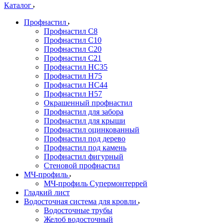
Каталог
Профнастил
Профнастил С8
Профнастил С10
Профнастил С20
Профнастил С21
Профнастил НС35
Профнастил Н75
Профнастил HC44
Профнастил Н57
Окрашенный профнастил
Профнастил для забора
Профнастил для крыши
Профнастил оцинкованный
Профнастил под дерево
Профнастил под камень
Профнастил фигурный
Стеновой профнастил
МЧ-профиль
МЧ-профиль Супермонтеррей
Гладкий лист
Водосточная система для кровли
Водосточные трубы
Желоб водосточный