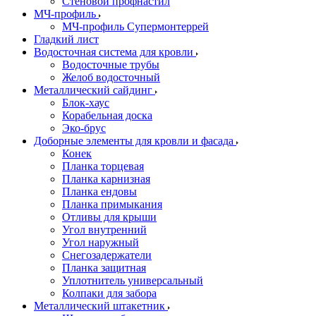
Стеновой профнастил
МЧ-профиль
МЧ-профиль Супермонтеррей
Гладкий лист
Водосточная система для кровли
Водосточные трубы
Желоб водосточный
Металлический сайдинг
Блок-хаус
Корабельная доска
Эко-брус
Доборные элементы для кровли и фасада
Конек
Планка торцевая
Планка карнизная
Планка ендовы
Планка примыкания
Отливы для крыши
Угол внутренний
Угол наружный
Снегозадержатели
Планка защитная
Уплотнитель универсальный
Колпаки для забора
Металлический штакетник