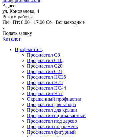
info@prof-stal.com
Адрес
ул. Коновалова, 4
Режим работы
Пн - Пт: 8.00 - 17.00 Сб - Вс: выходные
Подать заявку
Каталог
Профнастил
Профнастил С8
Профнастил С10
Профнастил С20
Профнастил С21
Профнастил НС35
Профнастил Н75
Профнастил HC44
Профнастил Н57
Окрашенный профнастил
Профнастил для забора
Профнастил для крыши
Профнастил оцинкованный
Профнастил под дерево
Профнастил под камень
Профнастил фигурный