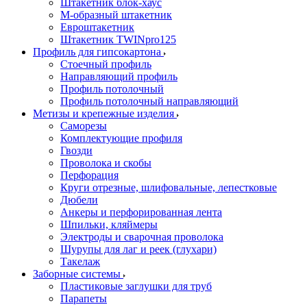
Штакетник блок-хаус
М-образный штакетник
Евроштакетник
Штакетник TWINpro125
Профиль для гипсокартона
Стоечный профиль
Направляющий профиль
Профиль потолочный
Профиль потолочный направляющий
Метизы и крепежные изделия
Саморезы
Комплектующие профиля
Гвозди
Проволока и скобы
Перфорация
Круги отрезные, шлифовальные, лепестковые
Дюбели
Анкеры и перфорированная лента
Шпильки, кляймеры
Электроды и сварочная проволока
Шурупы для лаг и реек (глухари)
Такелаж
Заборные системы
Пластиковые заглушки для труб
Парапеты