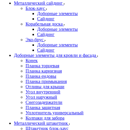
Металлический сайдинг
Блок-хаус
Доборные элементы
Сайдинг
Корабельная доска
Доборные элементы
Сайдинг
Эко-брус
Доборные элементы
Сайдинг
Доборные элементы для кровли и фасада
Конек
Планка торцевая
Планка карнизная
Планка ендовы
Планка примыкания
Отливы для крыши
Угол внутренний
Угол наружный
Снегозадержатели
Планка защитная
Уплотнитель универсальный
Колпаки для забора
Металлический штакетник
Штакетник блок-хаус