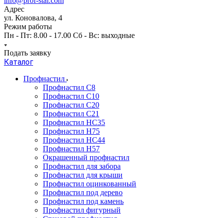
info@prof-stal.com
Адрес
ул. Коновалова, 4
Режим работы
Пн - Пт: 8.00 - 17.00 Сб - Вс: выходные
Подать заявку
Каталог
Профнастил
Профнастил С8
Профнастил С10
Профнастил С20
Профнастил С21
Профнастил НС35
Профнастил Н75
Профнастил HC44
Профнастил Н57
Окрашенный профнастил
Профнастил для забора
Профнастил для крыши
Профнастил оцинкованный
Профнастил под дерево
Профнастил под камень
Профнастил фигурный