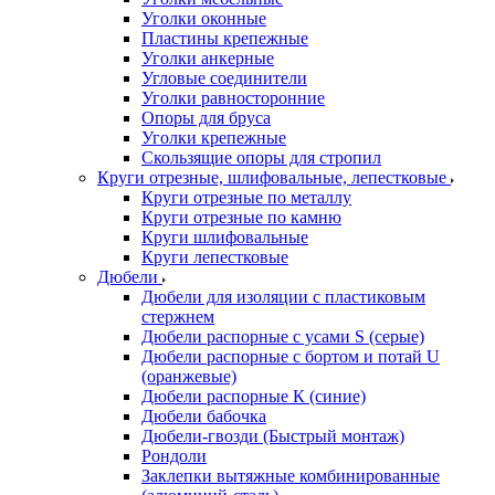
Уголки оконные
Пластины крепежные
Уголки анкерные
Угловые соединители
Уголки равносторонние
Опоры для бруса
Уголки крепежные
Скользящие опоры для стропил
Круги отрезные, шлифовальные, лепестковые
Круги отрезные по металлу
Круги отрезные по камню
Круги шлифовальные
Круги лепестковые
Дюбели
Дюбели для изоляции с пластиковым
стержнем
Дюбели распорные с усами S (серые)
Дюбели распорные c бортом и потай U
(оранжевые)
Дюбели распорные К (синие)
Дюбели бабочка
Дюбели-гвозди (Быстрый монтаж)
Рондоли
Заклепки вытяжные комбинированные