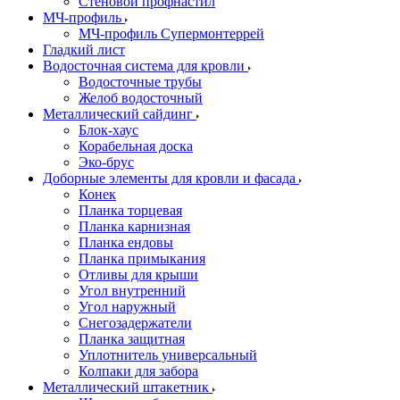
Стеновой профнастил
МЧ-профиль
МЧ-профиль Супермонтеррей
Гладкий лист
Водосточная система для кровли
Водосточные трубы
Желоб водосточный
Металлический сайдинг
Блок-хаус
Корабельная доска
Эко-брус
Доборные элементы для кровли и фасада
Конек
Планка торцевая
Планка карнизная
Планка ендовы
Планка примыкания
Отливы для крыши
Угол внутренний
Угол наружный
Снегозадержатели
Планка защитная
Уплотнитель универсальный
Колпаки для забора
Металлический штакетник