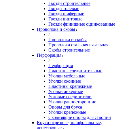
Гвозди строительные
Гвозди толевые
Гвозди шиферные
Гвозди винтовые
Гвозди финишные оцинкованные
Проволока и скобы
Проволока и скобы
Проволока стальная вязальная
Скобы строительные
Перфорация
Перфорация
Пластины соединительные
Уголки мебельные
Уголки оконные
Пластины крепежные
Уголки анкерные
Угловые соединители
Уголки равносторонние
Опоры для бруса
Уголки крепежные
Скользящие опоры для стропил
Круги отрезные, шлифовальные,
лепестковые