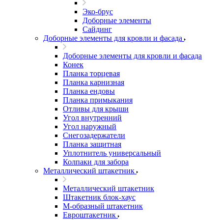
Эко-брус
Доборные элементы
Сайдинг
Доборные элементы для кровли и фасада
Доборные элементы для кровли и фасада
Конек
Планка торцевая
Планка карнизная
Планка ендовы
Планка примыкания
Отливы для крыши
Угол внутренний
Угол наружный
Снегозадержатели
Планка защитная
Уплотнитель универсальный
Колпаки для забора
Металлический штакетник
Металлический штакетник
Штакетник блок-хаус
М-образный штакетник
Евроштакетник