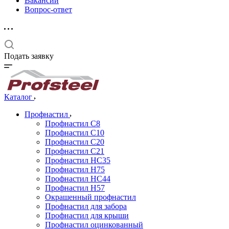
Вакансии
Вопрос-ответ
Подать заявку
Каталог
Профнастил
Профнастил С8
Профнастил С10
Профнастил С20
Профнастил С21
Профнастил НС35
Профнастил Н75
Профнастил HC44
Профнастил Н57
Окрашенный профнастил
Профнастил для забора
Профнастил для крыши
Профнастил оцинкованный