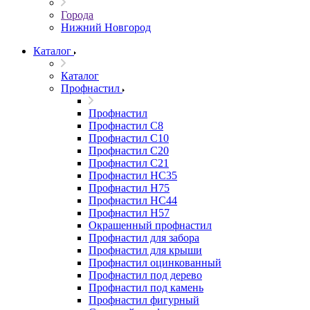
Города
Нижний Новгород
Каталог
Каталог
Профнастил
Профнастил
Профнастил С8
Профнастил С10
Профнастил С20
Профнастил С21
Профнастил НС35
Профнастил Н75
Профнастил HC44
Профнастил Н57
Окрашенный профнастил
Профнастил для забора
Профнастил для крыши
Профнастил оцинкованный
Профнастил под дерево
Профнастил под камень
Профнастил фигурный