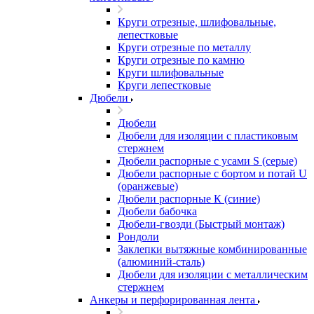
Круги отрезные, шлифовальные,
лепестковые
Круги отрезные по металлу
Круги отрезные по камню
Круги шлифовальные
Круги лепестковые
Дюбели
Дюбели
Дюбели для изоляции с пластиковым
стержнем
Дюбели распорные с усами S (серые)
Дюбели распорные c бортом и потай U
(оранжевые)
Дюбели распорные К (синие)
Дюбели бабочка
Дюбели-гвозди (Быстрый монтаж)
Рондоли
Заклепки вытяжные комбинированные
(алюминий-сталь)
Дюбели для изоляции с металлическим
стержнем
Анкеры и перфорированная лента