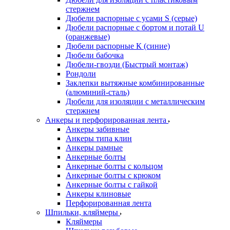
стержнем
Дюбели распорные с усами S (серые)
Дюбели распорные c бортом и потай U
(оранжевые)
Дюбели распорные К (синие)
Дюбели бабочка
Дюбели-гвозди (Быстрый монтаж)
Рондоли
Заклепки вытяжные комбинированные
(алюминий-сталь)
Дюбели для изоляции с металлическим
стержнем
Анкеры и перфорированная лента
Анкеры забивные
Анкеры типа клин
Анкеры рамные
Анкерные болты
Анкерные болты с кольцом
Анкерные болты с крюком
Анкерные болты с гайкой
Анкеры клиновые
Перфорированная лента
Шпильки, кляймеры
Кляймеры