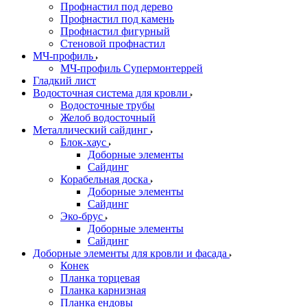
Профнастил под дерево
Профнастил под камень
Профнастил фигурный
Стеновой профнастил
МЧ-профиль
МЧ-профиль Супермонтеррей
Гладкий лист
Водосточная система для кровли
Водосточные трубы
Желоб водосточный
Металлический сайдинг
Блок-хаус
Доборные элементы
Сайдинг
Корабельная доска
Доборные элементы
Сайдинг
Эко-брус
Доборные элементы
Сайдинг
Доборные элементы для кровли и фасада
Конек
Планка торцевая
Планка карнизная
Планка ендовы