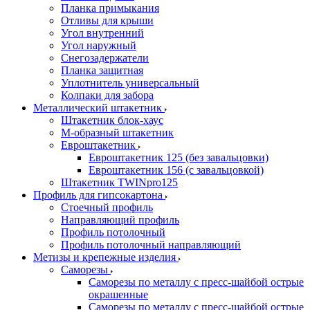
Планка примыкания
Отливы для крыши
Угол внутренний
Угол наружный
Снегозадержатели
Планка защитная
Уплотнитель универсальный
Колпаки для забора
Металлический штакетник
Штакетник блок-хаус
М-образный штакетник
Евроштакетник
Евроштакетник 125 (без завальцовки)
Евроштакетник 156 (с завальцовкой)
Штакетник TWINpro125
Профиль для гипсокартона
Стоечный профиль
Направляющий профиль
Профиль потолочный
Профиль потолочный направляющий
Метизы и крепежные изделия
Саморезы
Саморезы по металлу с пресс-шайбой острые
окрашенные
Саморезы по металлу с пресс-шайбой острые