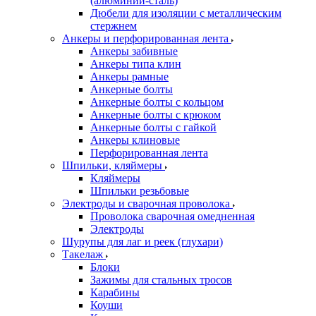
(алюминий-сталь)
Дюбели для изоляции с металлическим
стержнем
Анкеры и перфорированная лента
Анкеры забивные
Анкеры типа клин
Анкеры рамные
Анкерные болты
Анкерные болты с кольцом
Анкерные болты с крюком
Анкерные болты с гайкой
Анкеры клиновые
Перфорированная лента
Шпильки, кляймеры
Кляймеры
Шпильки резьбовые
Электроды и сварочная проволока
Проволока сварочная омедненная
Электроды
Шурупы для лаг и реек (глухари)
Такелаж
Блоки
Зажимы для стальных тросов
Карабины
Коуши