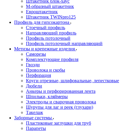
Штакетник блок-хаус
М-образный штакетник
Евроштакетник
Штакетник TWINpro125
Профиль для гипсокартона
Стоечный профиль
Направляющий профиль
Профиль потолочный
Профиль потолочный направляющий
Метизы и крепежные изделия
Саморезы
Комплектующие профиля
Гвозди
Проволока и скобы
Перфорация
Круги отрезные, шлифовальные, лепестковые
Дюбели
Анкеры и перфорированная лента
Шпильки, кляймеры
Электроды и сварочная проволока
Шурупы для лаг и реек (глухари)
Такелаж
Заборные системы
Пластиковые заглушки для труб
Парапеты