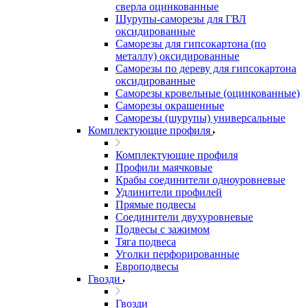
сверла оцинкованные
Шурупы-саморезы для ГВЛ
оксидированные
Саморезы для гипсокартона (по
металлу) оксидированные
Саморезы по дереву для гипсокартона
оксидированные
Саморезы кровельные (оцинкованные)
Саморезы окрашенные
Саморезы (шурупы) универсальные
Комплектующие профиля
Комплектующие профиля
Профили маячковые
Крабы соединители одноуровневые
Удлинители профилей
Прямые подвесы
Соединители двухуровневые
Подвесы с зажимом
Тяга подвеса
Уголки перфорированные
Европодвесы
Гвозди
Гвозди