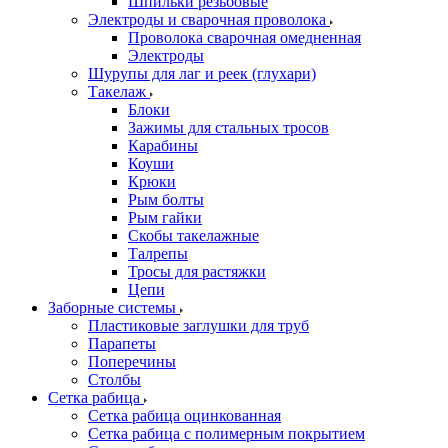
Шпильки резьбовые
Электроды и сварочная проволока
Проволока сварочная омедненная
Электроды
Шурупы для лаг и реек (глухари)
Такелаж
Блоки
Зажимы для стальных тросов
Карабины
Коуши
Крюки
Рым болты
Рым гайки
Скобы такелажные
Талрепы
Тросы для растяжки
Цепи
Заборные системы
Пластиковые заглушки для труб
Парапеты
Поперечины
Столбы
Сетка рабица
Сетка рабица оцинкованная
Сетка рабица с полимерным покрытием