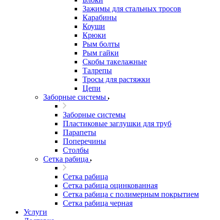
Зажимы для стальных тросов
Карабины
Коуши
Крюки
Рым болты
Рым гайки
Скобы такелажные
Талрепы
Тросы для растяжки
Цепи
Заборные системы
Заборные системы
Пластиковые заглушки для труб
Парапеты
Поперечины
Столбы
Сетка рабица
Сетка рабица
Сетка рабица оцинкованная
Сетка рабица с полимерным покрытием
Сетка рабица черная
Услуги