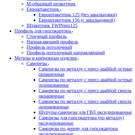
М-образный штакетник
Евроштакетник
Евроштакетник 125 (без завальцовки)
Евроштакетник 156 (с завальцовкой)
Штакетник TWINpro125
Профиль для гипсокартона
Стоечный профиль
Направляющий профиль
Профиль потолочный
Профиль потолочный направляющий
Метизы и крепежные изделия
Саморезы
Саморезы по металлу с пресс-шайбой острые
окрашенные
Саморезы по металлу с пресс-шайбой острые
оцинкованные
Саморезы по металлу с пресс-шайбой сверла
окрашенные
Саморезы по металлу с пресс-шайбой сверла
оцинкованные
Шурупы-саморезы для ГВЛ оксидированные
Саморезы для гипсокартона (по металлу)
оксидированные
Саморезы по дереву для гипсокартона
оксидированные