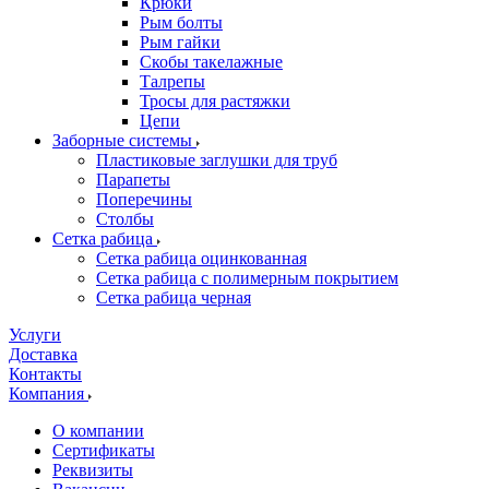
Крюки
Рым болты
Рым гайки
Скобы такелажные
Талрепы
Тросы для растяжки
Цепи
Заборные системы
Пластиковые заглушки для труб
Парапеты
Поперечины
Столбы
Сетка рабица
Сетка рабица оцинкованная
Сетка рабица с полимерным покрытием
Сетка рабица черная
Услуги
Доставка
Контакты
Компания
О компании
Сертификаты
Реквизиты