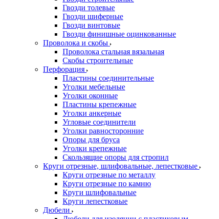
Гвозди толевые
Гвозди шиферные
Гвозди винтовые
Гвозди финишные оцинкованные
Проволока и скобы
Проволока стальная вязальная
Скобы строительные
Перфорация
Пластины соединительные
Уголки мебельные
Уголки оконные
Пластины крепежные
Уголки анкерные
Угловые соединители
Уголки равносторонние
Опоры для бруса
Уголки крепежные
Скользящие опоры для стропил
Круги отрезные, шлифовальные, лепестковые
Круги отрезные по металлу
Круги отрезные по камню
Круги шлифовальные
Круги лепестковые
Дюбели
Дюбели для изоляции с пластиковым