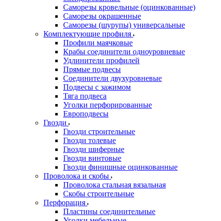
Саморезы кровельные (оцинкованные)
Саморезы окрашенные
Саморезы (шурупы) универсальные
Комплектующие профиля
Профили маячковые
Крабы соединители одноуровневые
Удлинители профилей
Прямые подвесы
Соединители двухуровневые
Подвесы с зажимом
Тяга подвеса
Уголки перфорированные
Европодвесы
Гвозди
Гвозди строительные
Гвозди толевые
Гвозди шиферные
Гвозди винтовые
Гвозди финишные оцинкованные
Проволока и скобы
Проволока стальная вязальная
Скобы строительные
Перфорация
Пластины соединительные
Уголки мебельные