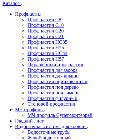
Каталог
Профнастил
Профнастил С8
Профнастил С10
Профнастил С20
Профнастил С21
Профнастил НС35
Профнастил Н75
Профнастил HC44
Профнастил Н57
Окрашенный профнастил
Профнастил для забора
Профнастил для крыши
Профнастил оцинкованный
Профнастил под дерево
Профнастил под камень
Профнастил фигурный
Стеновой профнастил
МЧ-профиль
МЧ-профиль Супермонтеррей
Гладкий лист
Водосточная система для кровли
Водосточные трубы
Желоб водосточный