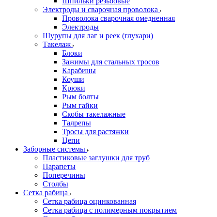
Шпильки резьбовые
Электроды и сварочная проволока
Проволока сварочная омедненная
Электроды
Шурупы для лаг и реек (глухари)
Такелаж
Блоки
Зажимы для стальных тросов
Карабины
Коуши
Крюки
Рым болты
Рым гайки
Скобы такелажные
Талрепы
Тросы для растяжки
Цепи
Заборные системы
Пластиковые заглушки для труб
Парапеты
Поперечины
Столбы
Сетка рабица
Сетка рабица оцинкованная
Сетка рабица с полимерным покрытием