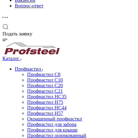
Вакансии
Вопрос-ответ
Подать заявку
Каталог
Профнастил
Профнастил С8
Профнастил С10
Профнастил С20
Профнастил С21
Профнастил НС35
Профнастил Н75
Профнастил HC44
Профнастил Н57
Окрашенный профнастил
Профнастил для забора
Профнастил для крыши
Профнастил оцинкованный