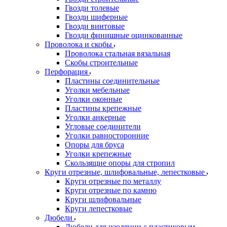
Гвозди толевые
Гвозди шиферные
Гвозди винтовые
Гвозди финишные оцинкованные
Проволока и скобы
Проволока стальная вязальная
Скобы строительные
Перфорация
Пластины соединительные
Уголки мебельные
Уголки оконные
Пластины крепежные
Уголки анкерные
Угловые соединители
Уголки равносторонние
Опоры для бруса
Уголки крепежные
Скользящие опоры для стропил
Круги отрезные, шлифовальные, лепестковые
Круги отрезные по металлу
Круги отрезные по камню
Круги шлифовальные
Круги лепестковые
Дюбели
Дюбели для изоляции с пластиковым