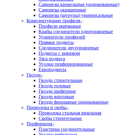
Саморезы кровельные (оцинкованные)
Саморезы окрашенные
Саморезы (шурупы) универсальные
Комплектующие профиля
Профили маячковые
Крабы соединители одноуровневые
Удлинители профилей
Прямые подвесы
Соединители двухуровневые
Подвесы с зажимом
Тяга подвеса
Уголки перфорированные
Европодвесы
Гвозди
Гвозди строительные
Гвозди толевые
Гвозди шиферные
Гвозди винтовые
Гвозди финишные оцинкованные
Проволока и скобы
Проволока стальная вязальная
Скобы строительные
Перфорация
Пластины соединительные
Уголки мебельные