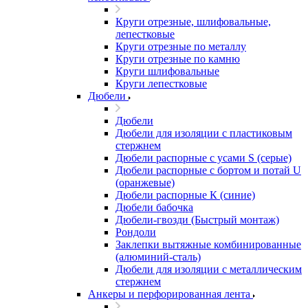
Круги отрезные, шлифовальные,
лепестковые
Круги отрезные по металлу
Круги отрезные по камню
Круги шлифовальные
Круги лепестковые
Дюбели
Дюбели
Дюбели для изоляции с пластиковым
стержнем
Дюбели распорные с усами S (серые)
Дюбели распорные c бортом и потай U
(оранжевые)
Дюбели распорные К (синие)
Дюбели бабочка
Дюбели-гвозди (Быстрый монтаж)
Рондоли
Заклепки вытяжные комбинированные
(алюминий-сталь)
Дюбели для изоляции с металлическим
стержнем
Анкеры и перфорированная лента