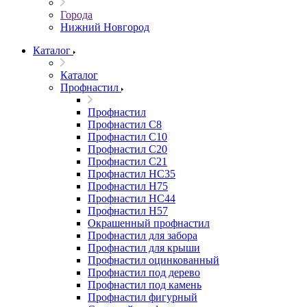
Города
Нижний Новгород
Каталог
Каталог
Профнастил
Профнастил
Профнастил С8
Профнастил С10
Профнастил С20
Профнастил С21
Профнастил НС35
Профнастил Н75
Профнастил HC44
Профнастил Н57
Окрашенный профнастил
Профнастил для забора
Профнастил для крыши
Профнастил оцинкованный
Профнастил под дерево
Профнастил под камень
Профнастил фигурный