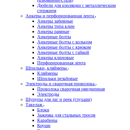
(алюминий-сталь)
Дюбели для изоляции с металлическим
стержнем
Анкеры и перфорированная лента
Анкеры забивные
Анкеры типа клин
Анкеры рамные
Анкерные болты
Анкерные болты с кольцом
Анкерные болты с крюком
Анкерные болты с гайкой
Анкеры клиновые
Перфорированная лента
Шпильки, кляймеры
Кляймеры
Шпильки резьбовые
Электроды и сварочная проволока
Проволока сварочная омедненная
Электроды
Шурупы для лаг и реек (глухари)
Такелаж
Блоки
Зажимы для стальных тросов
Карабины
Коуши