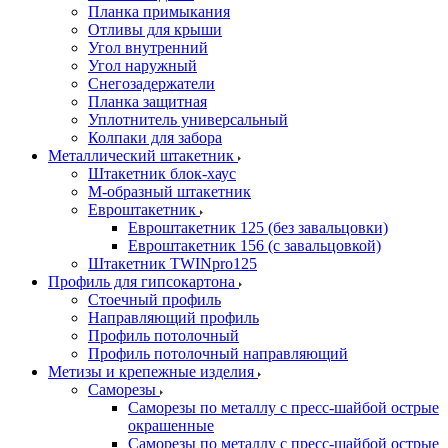
Планка примыкания
Отливы для крыши
Угол внутренний
Угол наружный
Снегозадержатели
Планка защитная
Уплотнитель универсальный
Колпаки для забора
Металлический штакетник
Штакетник блок-хаус
М-образный штакетник
Евроштакетник
Евроштакетник 125 (без завальцовки)
Евроштакетник 156 (с завальцовкой)
Штакетник TWINpro125
Профиль для гипсокартона
Стоечный профиль
Направляющий профиль
Профиль потолочный
Профиль потолочный направляющий
Метизы и крепежные изделия
Саморезы
Саморезы по металлу с пресс-шайбой острые
окрашенные
Саморезы по металлу с пресс-шайбой острые