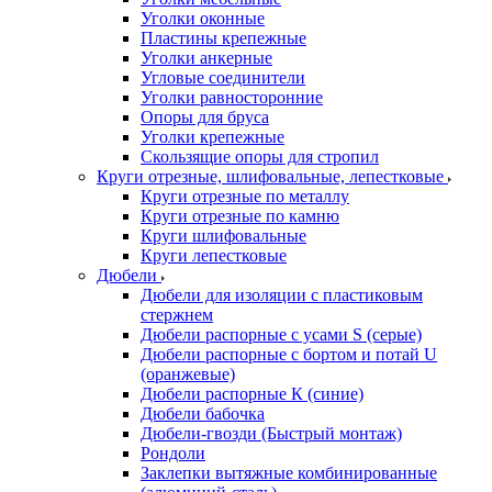
Уголки оконные
Пластины крепежные
Уголки анкерные
Угловые соединители
Уголки равносторонние
Опоры для бруса
Уголки крепежные
Скользящие опоры для стропил
Круги отрезные, шлифовальные, лепестковые
Круги отрезные по металлу
Круги отрезные по камню
Круги шлифовальные
Круги лепестковые
Дюбели
Дюбели для изоляции с пластиковым
стержнем
Дюбели распорные с усами S (серые)
Дюбели распорные c бортом и потай U
(оранжевые)
Дюбели распорные К (синие)
Дюбели бабочка
Дюбели-гвозди (Быстрый монтаж)
Рондоли
Заклепки вытяжные комбинированные