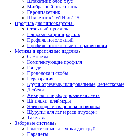
Штакетник блок-хаус
М-образный штакетник
Евроштакетник
Штакетник TWINpro125
Профиль для гипсокартона
Стоечный профиль
Направляющий профиль
Профиль потолочный
Профиль потолочный направляющий
Метизы и крепежные изделия
Саморезы
Комплектующие профиля
Гвозди
Проволока и скобы
Перфорация
Круги отрезные, шлифовальные, лепестковые
Дюбели
Анкеры и перфорированная лента
Шпильки, кляймеры
Электроды и сварочная проволока
Шурупы для лаг и реек (глухари)
Такелаж
Заборные системы
Пластиковые заглушки для труб
Парапеты