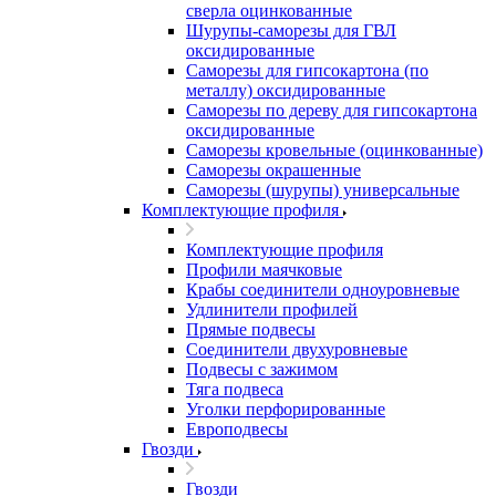
сверла оцинкованные
Шурупы-саморезы для ГВЛ
оксидированные
Саморезы для гипсокартона (по
металлу) оксидированные
Саморезы по дереву для гипсокартона
оксидированные
Саморезы кровельные (оцинкованные)
Саморезы окрашенные
Саморезы (шурупы) универсальные
Комплектующие профиля
Комплектующие профиля
Профили маячковые
Крабы соединители одноуровневые
Удлинители профилей
Прямые подвесы
Соединители двухуровневые
Подвесы с зажимом
Тяга подвеса
Уголки перфорированные
Европодвесы
Гвозди
Гвозди