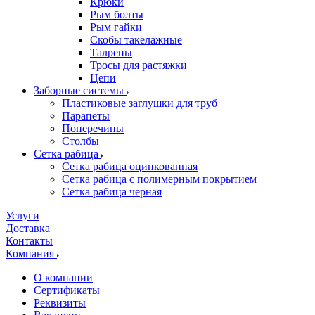
Крюки
Рым болты
Рым гайки
Скобы такелажные
Талрепы
Тросы для растяжки
Цепи
Заборные системы
Пластиковые заглушки для труб
Парапеты
Поперечины
Столбы
Сетка рабица
Сетка рабица оцинкованная
Сетка рабица с полимерным покрытием
Сетка рабица черная
Услуги
Доставка
Контакты
Компания
О компании
Сертификаты
Реквизиты