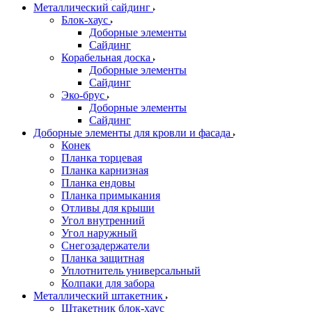
Металлический сайдинг
Блок-хаус
Доборные элементы
Сайдинг
Корабельная доска
Доборные элементы
Сайдинг
Эко-брус
Доборные элементы
Сайдинг
Доборные элементы для кровли и фасада
Конек
Планка торцевая
Планка карнизная
Планка ендовы
Планка примыкания
Отливы для крыши
Угол внутренний
Угол наружный
Снегозадержатели
Планка защитная
Уплотнитель универсальный
Колпаки для забора
Металлический штакетник
Штакетник блок-хаус