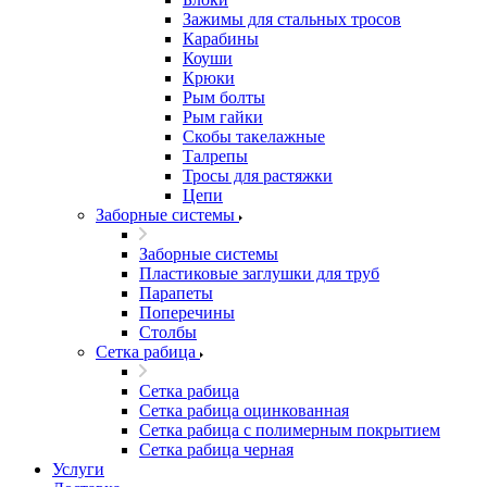
Зажимы для стальных тросов
Карабины
Коуши
Крюки
Рым болты
Рым гайки
Скобы такелажные
Талрепы
Тросы для растяжки
Цепи
Заборные системы
Заборные системы
Пластиковые заглушки для труб
Парапеты
Поперечины
Столбы
Сетка рабица
Сетка рабица
Сетка рабица оцинкованная
Сетка рабица с полимерным покрытием
Сетка рабица черная
Услуги