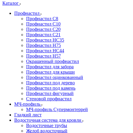
Каталог
Профнастил
Профнастил С8
Профнастил С10
Профнастил С20
Профнастил С21
Профнастил НС35
Профнастил Н75
Профнастил HC44
Профнастил Н57
Окрашенный профнастил
Профнастил для забора
Профнастил для крыши
Профнастил оцинкованный
Профнастил под дерево
Профнастил под камень
Профнастил фигурный
Стеновой профнастил
МЧ-профиль
МЧ-профиль Супермонтеррей
Гладкий лист
Водосточная система для кровли
Водосточные трубы
Желоб водосточный