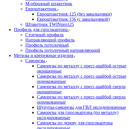
М-образный штакетник
Евроштакетник
Евроштакетник 125 (без завальцовки)
Евроштакетник 156 (с завальцовкой)
Штакетник TWINpro125
Профиль для гипсокартона
Стоечный профиль
Направляющий профиль
Профиль потолочный
Профиль потолочный направляющий
Метизы и крепежные изделия
Саморезы
Саморезы по металлу с пресс-шайбой острые
окрашенные
Саморезы по металлу с пресс-шайбой острые
оцинкованные
Саморезы по металлу с пресс-шайбой сверла
окрашенные
Саморезы по металлу с пресс-шайбой сверла
оцинкованные
Шурупы-саморезы для ГВЛ оксидированные
Саморезы для гипсокартона (по металлу)
оксидированные
Саморезы по дереву для гипсокартона
оксидированные