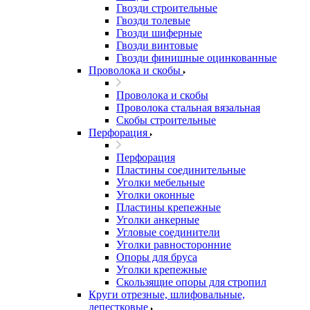
Гвозди строительные
Гвозди толевые
Гвозди шиферные
Гвозди винтовые
Гвозди финишные оцинкованные
Проволока и скобы
Проволока и скобы
Проволока стальная вязальная
Скобы строительные
Перфорация
Перфорация
Пластины соединительные
Уголки мебельные
Уголки оконные
Пластины крепежные
Уголки анкерные
Угловые соединители
Уголки равносторонние
Опоры для бруса
Уголки крепежные
Скользящие опоры для стропил
Круги отрезные, шлифовальные,
лепестковые