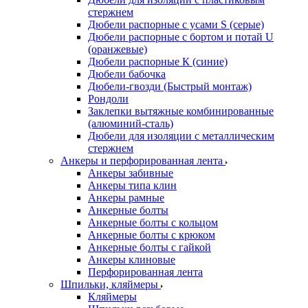
стержнем
Дюбели распорные с усами S (серые)
Дюбели распорные c бортом и потай U
(оранжевые)
Дюбели распорные К (синие)
Дюбели бабочка
Дюбели-гвозди (Быстрый монтаж)
Рондоли
Заклепки вытяжные комбинированные
(алюминий-сталь)
Дюбели для изоляции с металлическим
стержнем
Анкеры и перфорированная лента
Анкеры забивные
Анкеры типа клин
Анкеры рамные
Анкерные болты
Анкерные болты с кольцом
Анкерные болты с крюком
Анкерные болты с гайкой
Анкеры клиновые
Перфорированная лента
Шпильки, кляймеры
Кляймеры