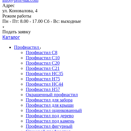
info@prof-stal.com
Адрес
ул. Коновалова, 4
Режим работы
Пн - Пт: 8.00 - 17.00 Сб - Вс: выходные
Подать заявку
Каталог
Профнастил
Профнастил С8
Профнастил С10
Профнастил С20
Профнастил С21
Профнастил НС35
Профнастил Н75
Профнастил HC44
Профнастил Н57
Окрашенный профнастил
Профнастил для забора
Профнастил для крыши
Профнастил оцинкованный
Профнастил под дерево
Профнастил под камень
Профнастил фигурный