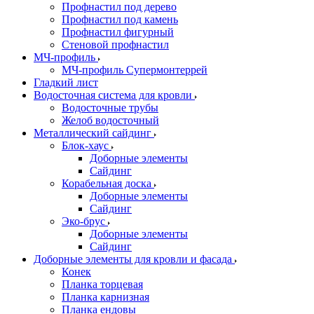
Профнастил под дерево
Профнастил под камень
Профнастил фигурный
Стеновой профнастил
МЧ-профиль
МЧ-профиль Супермонтеррей
Гладкий лист
Водосточная система для кровли
Водосточные трубы
Желоб водосточный
Металлический сайдинг
Блок-хаус
Доборные элементы
Сайдинг
Корабельная доска
Доборные элементы
Сайдинг
Эко-брус
Доборные элементы
Сайдинг
Доборные элементы для кровли и фасада
Конек
Планка торцевая
Планка карнизная
Планка ендовы