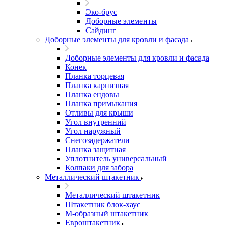
Эко-брус
Доборные элементы
Сайдинг
Доборные элементы для кровли и фасада
Доборные элементы для кровли и фасада
Конек
Планка торцевая
Планка карнизная
Планка ендовы
Планка примыкания
Отливы для крыши
Угол внутренний
Угол наружный
Снегозадержатели
Планка защитная
Уплотнитель универсальный
Колпаки для забора
Металлический штакетник
Металлический штакетник
Штакетник блок-хаус
М-образный штакетник
Евроштакетник