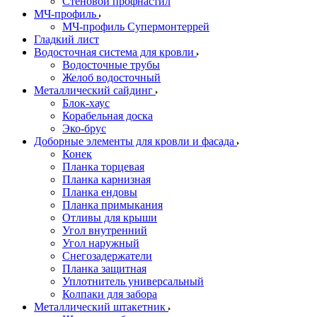
Стеновой профнастил
МЧ-профиль
МЧ-профиль Супермонтеррей
Гладкий лист
Водосточная система для кровли
Водосточные трубы
Желоб водосточный
Металлический сайдинг
Блок-хаус
Корабельная доска
Эко-брус
Доборные элементы для кровли и фасада
Конек
Планка торцевая
Планка карнизная
Планка ендовы
Планка примыкания
Отливы для крыши
Угол внутренний
Угол наружный
Снегозадержатели
Планка защитная
Уплотнитель универсальный
Колпаки для забора
Металлический штакетник