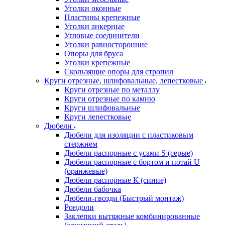
Уголки оконные
Пластины крепежные
Уголки анкерные
Угловые соединители
Уголки равносторонние
Опоры для бруса
Уголки крепежные
Скользящие опоры для стропил
Круги отрезные, шлифовальные, лепестковые
Круги отрезные по металлу
Круги отрезные по камню
Круги шлифовальные
Круги лепестковые
Дюбели
Дюбели для изоляции с пластиковым
стержнем
Дюбели распорные с усами S (серые)
Дюбели распорные c бортом и потай U
(оранжевые)
Дюбели распорные К (синие)
Дюбели бабочка
Дюбели-гвозди (Быстрый монтаж)
Рондоли
Заклепки вытяжные комбинированные