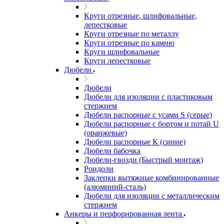
Круги отрезные, шлифовальные,
лепестковые
Круги отрезные по металлу
Круги отрезные по камню
Круги шлифовальные
Круги лепестковые
Дюбели
Дюбели
Дюбели для изоляции с пластиковым
стержнем
Дюбели распорные с усами S (серые)
Дюбели распорные c бортом и потай U
(оранжевые)
Дюбели распорные К (синие)
Дюбели бабочка
Дюбели-гвозди (Быстрый монтаж)
Рондоли
Заклепки вытяжные комбинированные
(алюминий-сталь)
Дюбели для изоляции с металлическим
стержнем
Анкеры и перфорированная лента