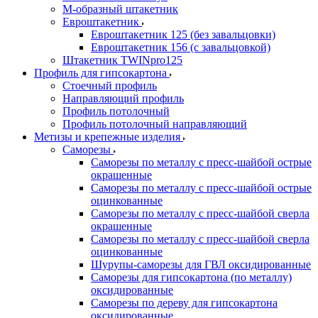
М-образный штакетник
Евроштакетник
Евроштакетник 125 (без завальцовки)
Евроштакетник 156 (с завальцовкой)
Штакетник TWINpro125
Профиль для гипсокартона
Стоечный профиль
Направляющий профиль
Профиль потолочный
Профиль потолочный направляющий
Метизы и крепежные изделия
Саморезы
Саморезы по металлу с пресс-шайбой острые
окрашенные
Саморезы по металлу с пресс-шайбой острые
оцинкованные
Саморезы по металлу с пресс-шайбой сверла
окрашенные
Саморезы по металлу с пресс-шайбой сверла
оцинкованные
Шурупы-саморезы для ГВЛ оксидированные
Саморезы для гипсокартона (по металлу)
оксидированные
Саморезы по дереву для гипсокартона
оксидированные