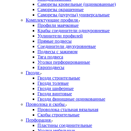
Саморезы кровельные (оцинкованные)
Саморезы окрашенные
Саморезы (шурупы) универсальные
Комплектующие профиля
Профили маячковые
Крабы соединители одноуровневые
Удлинители профилей
Прямые подвесы
Соединители двухуровневые
Подвесы с зажимом
Тяга подвеса
Уголки перфорированные
Европодвесы
Гвозди
Гвозди строительные
Гвозди толевые
Гвозди шиферные
Гвозди винтовые
Гвозди финишные оцинкованные
Проволока и скобы
Проволока стальная вязальная
Скобы строительные
Перфорация
Пластины соединительные
Уголки мебельные