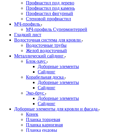
Профнастил под дерево
Профнастил под камень
Профнастил фигурный
Стеновой профнастил
МЧ-профиль
МЧ-профиль Супермонтеррей
Гладкий лист
Водосточная система для кровли
Водосточные трубы
Желоб водосточный
Металлический сайдинг
Блок-хаус
Доборные элементы
Сайдинг
Корабельная доска
Доборные элементы
Сайдинг
Эко-брус
Доборные элементы
Сайдинг
Доборные элементы для кровли и фасада
Конек
Планка торцевая
Планка карнизная
Планка ендовы