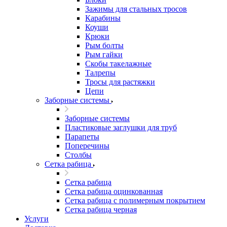
Зажимы для стальных тросов
Карабины
Коуши
Крюки
Рым болты
Рым гайки
Скобы такелажные
Талрепы
Тросы для растяжки
Цепи
Заборные системы
Заборные системы
Пластиковые заглушки для труб
Парапеты
Поперечины
Столбы
Сетка рабица
Сетка рабица
Сетка рабица оцинкованная
Сетка рабица с полимерным покрытием
Сетка рабица черная
Услуги