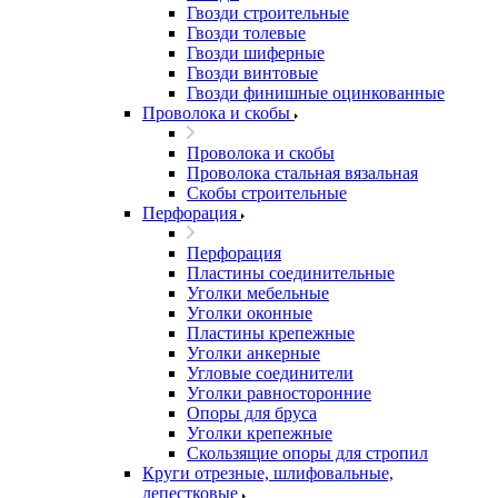
Гвозди строительные
Гвозди толевые
Гвозди шиферные
Гвозди винтовые
Гвозди финишные оцинкованные
Проволока и скобы
Проволока и скобы
Проволока стальная вязальная
Скобы строительные
Перфорация
Перфорация
Пластины соединительные
Уголки мебельные
Уголки оконные
Пластины крепежные
Уголки анкерные
Угловые соединители
Уголки равносторонние
Опоры для бруса
Уголки крепежные
Скользящие опоры для стропил
Круги отрезные, шлифовальные,
лепестковые