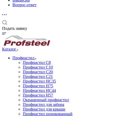
Вакансии
Вопрос-ответ
Подать заявку
Каталог
Профнастил
Профнастил С8
Профнастил С10
Профнастил С20
Профнастил С21
Профнастил НС35
Профнастил Н75
Профнастил HC44
Профнастил Н57
Окрашенный профнастил
Профнастил для забора
Профнастил для крыши
Профнастил оцинкованный