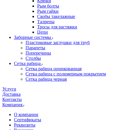
Крюки
Рым болты
Рым гайки
Скобы такелажные
Талрепы
Тросы для растяжки
Цепи
Заборные системы
Пластиковые заглушки для труб
Парапеты
Поперечины
Столбы
Сетка рабица
Сетка рабица оцинкованная
Сетка рабица с полимерным покрытием
Сетка рабица черная
Услуги
Доставка
Контакты
Компания
О компании
Сертификаты
Реквизиты