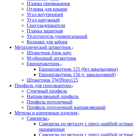
Планка примыкания
Отливы для крыши
Угол внутренний
Угол наружный
Снегозадержатели
Планка защитная
Уплотнитель универсальный
Колпаки для забора
Металлический штакетник
Штакетник блок-хаус
М-образный штакетник
Евроштакетник
Евроштакетник 125 (без завальцовки)
Евроштакетник 156 (с завальцовкой)
Штакетник TWINpro125
Профиль для гипсокартона
Стоечный профиль
Направляющий профиль
Профиль потолочный
Профиль потолочный направляющий
Метизы и крепежные изделия
Саморезы
Саморезы по металлу с пресс-шайбой острые
окрашенные
Саморезы по металлу с пресс-шайбой острые