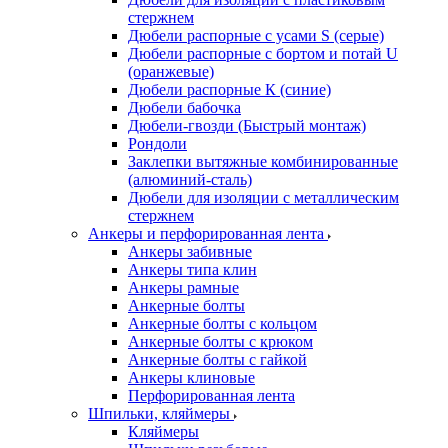
стержнем
Дюбели распорные с усами S (серые)
Дюбели распорные c бортом и потай U
(оранжевые)
Дюбели распорные К (синие)
Дюбели бабочка
Дюбели-гвозди (Быстрый монтаж)
Рондоли
Заклепки вытяжные комбинированные
(алюминий-сталь)
Дюбели для изоляции с металлическим
стержнем
Анкеры и перфорированная лента
Анкеры забивные
Анкеры типа клин
Анкеры рамные
Анкерные болты
Анкерные болты с кольцом
Анкерные болты с крюком
Анкерные болты с гайкой
Анкеры клиновые
Перфорированная лента
Шпильки, кляймеры
Кляймеры