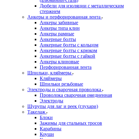
(алюминий-сталь)
Дюбели для изоляции с металлическим
стержнем
Анкеры и перфорированная лента
Анкеры забивные
Анкеры типа клин
Анкеры рамные
Анкерные болты
Анкерные болты с кольцом
Анкерные болты с крюком
Анкерные болты с гайкой
Анкеры клиновые
Перфорированная лента
Шпильки, кляймеры
Кляймеры
Шпильки резьбовые
Электроды и сварочная проволока
Проволока сварочная омедненная
Электроды
Шурупы для лаг и реек (глухари)
Такелаж
Блоки
Зажимы для стальных тросов
Карабины
Коуши