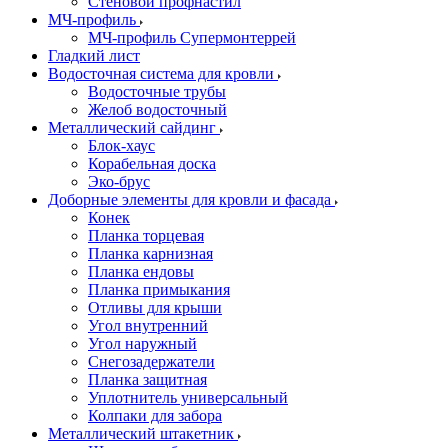
Стеновой профнастил
МЧ-профиль
МЧ-профиль Супермонтеррей
Гладкий лист
Водосточная система для кровли
Водосточные трубы
Желоб водосточный
Металлический сайдинг
Блок-хаус
Корабельная доска
Эко-брус
Доборные элементы для кровли и фасада
Конек
Планка торцевая
Планка карнизная
Планка ендовы
Планка примыкания
Отливы для крыши
Угол внутренний
Угол наружный
Снегозадержатели
Планка защитная
Уплотнитель универсальный
Колпаки для забора
Металлический штакетник