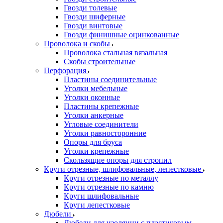
Гвозди толевые
Гвозди шиферные
Гвозди винтовые
Гвозди финишные оцинкованные
Проволока и скобы
Проволока стальная вязальная
Скобы строительные
Перфорация
Пластины соединительные
Уголки мебельные
Уголки оконные
Пластины крепежные
Уголки анкерные
Угловые соединители
Уголки равносторонние
Опоры для бруса
Уголки крепежные
Скользящие опоры для стропил
Круги отрезные, шлифовальные, лепестковые
Круги отрезные по металлу
Круги отрезные по камню
Круги шлифовальные
Круги лепестковые
Дюбели
Дюбели для изоляции с пластиковым