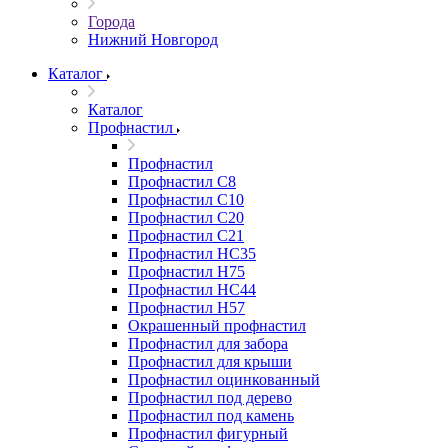
Города
Нижний Новгород
Каталог
Каталог
Профнастил
Профнастил
Профнастил С8
Профнастил С10
Профнастил С20
Профнастил С21
Профнастил НС35
Профнастил Н75
Профнастил HC44
Профнастил Н57
Окрашенный профнастил
Профнастил для забора
Профнастил для крыши
Профнастил оцинкованный
Профнастил под дерево
Профнастил под камень
Профнастил фигурный