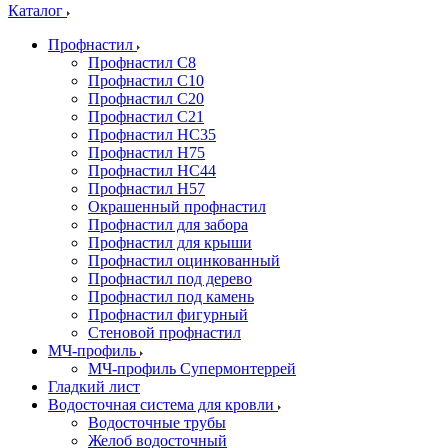
Каталог
Профнастил
Профнастил С8
Профнастил С10
Профнастил С20
Профнастил С21
Профнастил НС35
Профнастил Н75
Профнастил HC44
Профнастил Н57
Окрашенный профнастил
Профнастил для забора
Профнастил для крыши
Профнастил оцинкованный
Профнастил под дерево
Профнастил под камень
Профнастил фигурный
Стеновой профнастил
МЧ-профиль
МЧ-профиль Супермонтеррей
Гладкий лист
Водосточная система для кровли
Водосточные трубы
Желоб водосточный