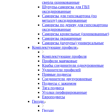
сверла оцинкованные
Шурупы-саморезы для ГВЛ
оксидированные
Саморезы для гипсокартона (по
металлу) оксидированные
Саморезы по дереву для гипсокартона
оксидированные
Саморезы кровельные (оцинкованные)
Саморезы окрашенные
Саморезы (шурупы) универсальные
Комплектующие профиля
Комплектующие профиля
Профили маячковые
Крабы соединители одноуровневые
Удлинители профилей
Прямые подвесы
Соединители двухуровневые
Подвесы с зажимом
Тяга подвеса
Уголки перфорированные
Европодвесы
Гвозди
Гвозди