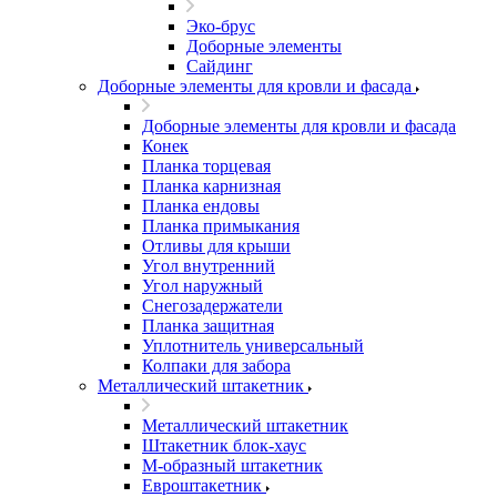
Эко-брус
Доборные элементы
Сайдинг
Доборные элементы для кровли и фасада
Доборные элементы для кровли и фасада
Конек
Планка торцевая
Планка карнизная
Планка ендовы
Планка примыкания
Отливы для крыши
Угол внутренний
Угол наружный
Снегозадержатели
Планка защитная
Уплотнитель универсальный
Колпаки для забора
Металлический штакетник
Металлический штакетник
Штакетник блок-хаус
М-образный штакетник
Евроштакетник