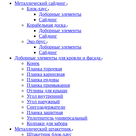
Металлический сайдинг
Блок-хаус
Доборные элементы
Сайдинг
Корабельная доска
Доборные элементы
Сайдинг
Эко-брус
Доборные элементы
Сайдинг
Доборные элементы для кровли и фасада
Конек
Планка торцевая
Планка карнизная
Планка ендовы
Планка примыкания
Отливы для крыши
Угол внутренний
Угол наружный
Снегозадержатели
Планка защитная
Уплотнитель универсальный
Колпаки для забора
Металлический штакетник
Штакетник блок-хаус