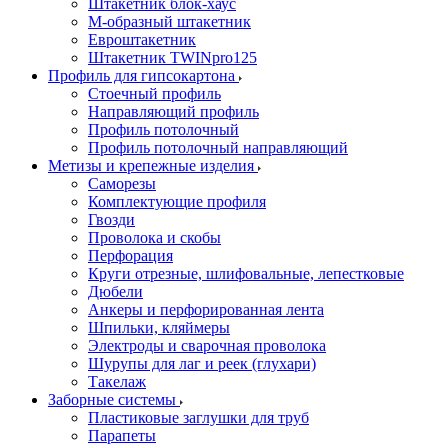
Штакетник блок-хаус
М-образный штакетник
Евроштакетник
Штакетник TWINpro125
Профиль для гипсокартона
Стоечный профиль
Направляющий профиль
Профиль потолочный
Профиль потолочный направляющий
Метизы и крепежные изделия
Саморезы
Комплектующие профиля
Гвозди
Проволока и скобы
Перфорация
Круги отрезные, шлифовальные, лепестковые
Дюбели
Анкеры и перфорированная лента
Шпильки, кляймеры
Электроды и сварочная проволока
Шурупы для лаг и реек (глухари)
Такелаж
Заборные системы
Пластиковые заглушки для труб
Парапеты