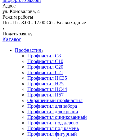
info@prof-stal.com
Адрес
ул. Коновалова, 4
Режим работы
Пн - Пт: 8.00 - 17.00 Сб - Вс: выходные
Подать заявку
Каталог
Профнастил
Профнастил С8
Профнастил С10
Профнастил С20
Профнастил С21
Профнастил НС35
Профнастил Н75
Профнастил HC44
Профнастил Н57
Окрашенный профнастил
Профнастил для забора
Профнастил для крыши
Профнастил оцинкованный
Профнастил под дерево
Профнастил под камень
Профнастил фигурный