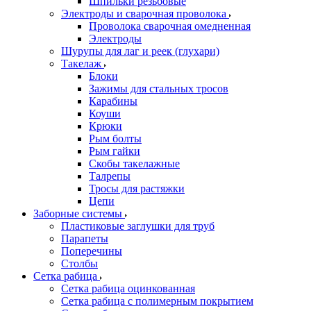
Шпильки резьбовые
Электроды и сварочная проволока
Проволока сварочная омедненная
Электроды
Шурупы для лаг и реек (глухари)
Такелаж
Блоки
Зажимы для стальных тросов
Карабины
Коуши
Крюки
Рым болты
Рым гайки
Скобы такелажные
Талрепы
Тросы для растяжки
Цепи
Заборные системы
Пластиковые заглушки для труб
Парапеты
Поперечины
Столбы
Сетка рабица
Сетка рабица оцинкованная
Сетка рабица с полимерным покрытием