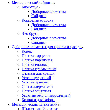
Металлический сайдинг
Блок-хаус
Доборные элементы
Сайдинг
Корабельная доска
Доборные элементы
Сайдинг
Эко-брус
Доборные элементы
Сайдинг
Доборные элементы для кровли и фасада
Конек
Планка торцевая
Планка карнизная
Планка ендовы
Планка примыкания
Отливы для крыши
Угол внутренний
Угол наружный
Снегозадержатели
Планка защитная
Уплотнитель универсальный
Колпаки для забора
Металлический штакетник
Штакетник блок-хаус