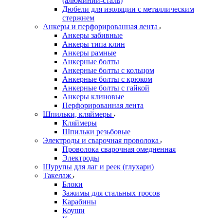
(алюминий-сталь)
Дюбели для изоляции с металлическим
стержнем
Анкеры и перфорированная лента
Анкеры забивные
Анкеры типа клин
Анкеры рамные
Анкерные болты
Анкерные болты с кольцом
Анкерные болты с крюком
Анкерные болты с гайкой
Анкеры клиновые
Перфорированная лента
Шпильки, кляймеры
Кляймеры
Шпильки резьбовые
Электроды и сварочная проволока
Проволока сварочная омедненная
Электроды
Шурупы для лаг и реек (глухари)
Такелаж
Блоки
Зажимы для стальных тросов
Карабины
Коуши