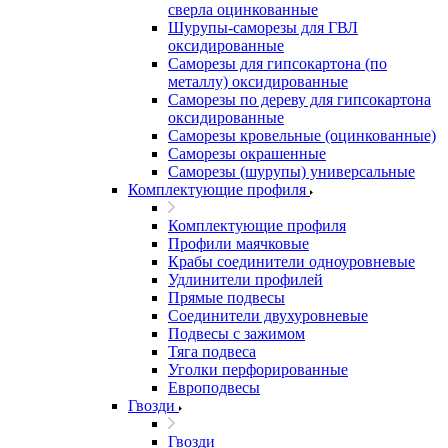
сверла оцинкованные
Шурупы-саморезы для ГВЛ
оксидированные
Саморезы для гипсокартона (по
металлу) оксидированные
Саморезы по дереву для гипсокартона
оксидированные
Саморезы кровельные (оцинкованные)
Саморезы окрашенные
Саморезы (шурупы) универсальные
Комплектующие профиля
Комплектующие профиля
Профили маячковые
Крабы соединители одноуровневые
Удлинители профилей
Прямые подвесы
Соединители двухуровневые
Подвесы с зажимом
Тяга подвеса
Уголки перфорированные
Европодвесы
Гвозди
Гвозди