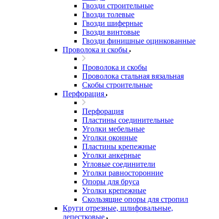
Гвозди строительные
Гвозди толевые
Гвозди шиферные
Гвозди винтовые
Гвозди финишные оцинкованные
Проволока и скобы
Проволока и скобы
Проволока стальная вязальная
Скобы строительные
Перфорация
Перфорация
Пластины соединительные
Уголки мебельные
Уголки оконные
Пластины крепежные
Уголки анкерные
Угловые соединители
Уголки равносторонние
Опоры для бруса
Уголки крепежные
Скользящие опоры для стропил
Круги отрезные, шлифовальные,
лепестковые