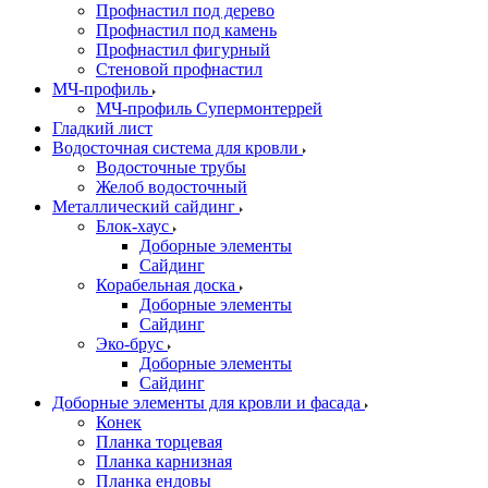
Профнастил под дерево
Профнастил под камень
Профнастил фигурный
Стеновой профнастил
МЧ-профиль
МЧ-профиль Супермонтеррей
Гладкий лист
Водосточная система для кровли
Водосточные трубы
Желоб водосточный
Металлический сайдинг
Блок-хаус
Доборные элементы
Сайдинг
Корабельная доска
Доборные элементы
Сайдинг
Эко-брус
Доборные элементы
Сайдинг
Доборные элементы для кровли и фасада
Конек
Планка торцевая
Планка карнизная
Планка ендовы