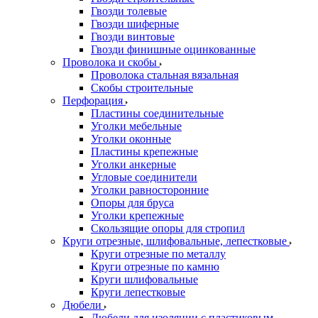
Гвозди толевые
Гвозди шиферные
Гвозди винтовые
Гвозди финишные оцинкованные
Проволока и скобы
Проволока стальная вязальная
Скобы строительные
Перфорация
Пластины соединительные
Уголки мебельные
Уголки оконные
Пластины крепежные
Уголки анкерные
Угловые соединители
Уголки равносторонние
Опоры для бруса
Уголки крепежные
Скользящие опоры для стропил
Круги отрезные, шлифовальные, лепестковые
Круги отрезные по металлу
Круги отрезные по камню
Круги шлифовальные
Круги лепестковые
Дюбели
Дюбели для изоляции с пластиковым