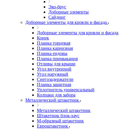
Эко-брус
Доборные элементы
Сайдинг
Доборные элементы для кровли и фасада
Доборные элементы для кровли и фасада
Конек
Планка торцевая
Планка карнизная
Планка ендовы
Планка примыкания
Отливы для крыши
Угол внутренний
Угол наружный
Снегозадержатели
Планка защитная
Уплотнитель универсальный
Колпаки для забора
Металлический штакетник
Металлический штакетник
Штакетник блок-хаус
М-образный штакетник
Евроштакетник