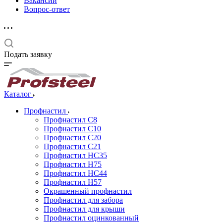
Вакансии
Вопрос-ответ
Подать заявку
Каталог
Профнастил
Профнастил С8
Профнастил С10
Профнастил С20
Профнастил С21
Профнастил НС35
Профнастил Н75
Профнастил HC44
Профнастил Н57
Окрашенный профнастил
Профнастил для забора
Профнастил для крыши
Профнастил оцинкованный