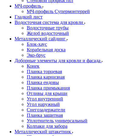
Стеновой профнастил
МЧ-профиль
МЧ-профиль Супермонтеррей
Гладкий лист
Водосточная система для кровли
Водосточные трубы
Желоб водосточный
Металлический сайдинг
Блок-хаус
Корабельная доска
Эко-брус
Доборные элементы для кровли и фасада
Конек
Планка торцевая
Планка карнизная
Планка ендовы
Планка примыкания
Отливы для крыши
Угол внутренний
Угол наружный
Снегозадержатели
Планка защитная
Уплотнитель универсальный
Колпаки для забора
Металлический штакетник