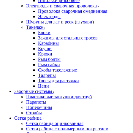
Шпильки резьбовые
Электроды и сварочная проволока
Проволока сварочная омедненная
Электроды
Шурупы для лаг и реек (глухари)
Такелаж
Блоки
Зажимы для стальных тросов
Карабины
Коуши
Крюки
Рым болты
Рым гайки
Скобы такелажные
Талрепы
Тросы для растяжки
Цепи
Заборные системы
Пластиковые заглушки для труб
Парапеты
Поперечины
Столбы
Сетка рабица
Сетка рабица оцинкованная
Сетка рабица с полимерным покрытием