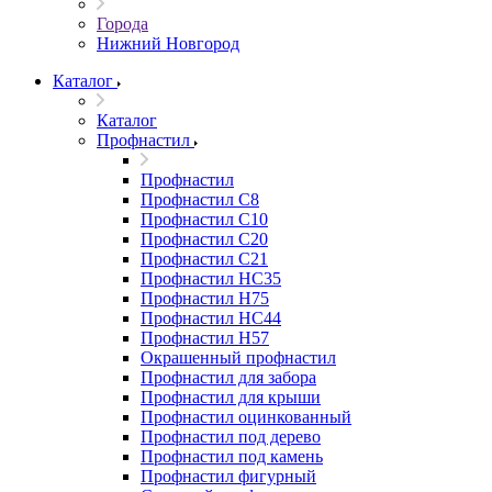
Города
Нижний Новгород
Каталог
Каталог
Профнастил
Профнастил
Профнастил С8
Профнастил С10
Профнастил С20
Профнастил С21
Профнастил НС35
Профнастил Н75
Профнастил HC44
Профнастил Н57
Окрашенный профнастил
Профнастил для забора
Профнастил для крыши
Профнастил оцинкованный
Профнастил под дерево
Профнастил под камень
Профнастил фигурный