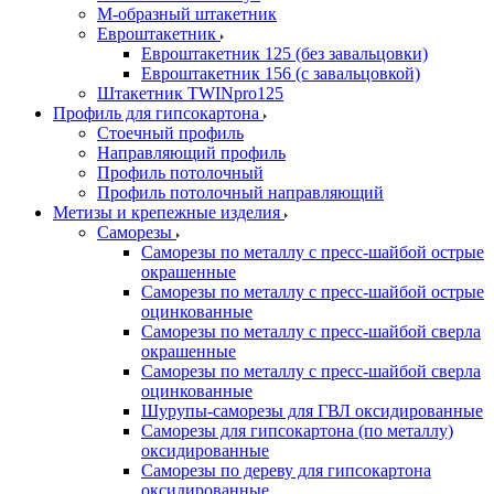
М-образный штакетник
Евроштакетник
Евроштакетник 125 (без завальцовки)
Евроштакетник 156 (с завальцовкой)
Штакетник TWINpro125
Профиль для гипсокартона
Стоечный профиль
Направляющий профиль
Профиль потолочный
Профиль потолочный направляющий
Метизы и крепежные изделия
Саморезы
Саморезы по металлу с пресс-шайбой острые
окрашенные
Саморезы по металлу с пресс-шайбой острые
оцинкованные
Саморезы по металлу с пресс-шайбой сверла
окрашенные
Саморезы по металлу с пресс-шайбой сверла
оцинкованные
Шурупы-саморезы для ГВЛ оксидированные
Саморезы для гипсокартона (по металлу)
оксидированные
Саморезы по дереву для гипсокартона
оксидированные