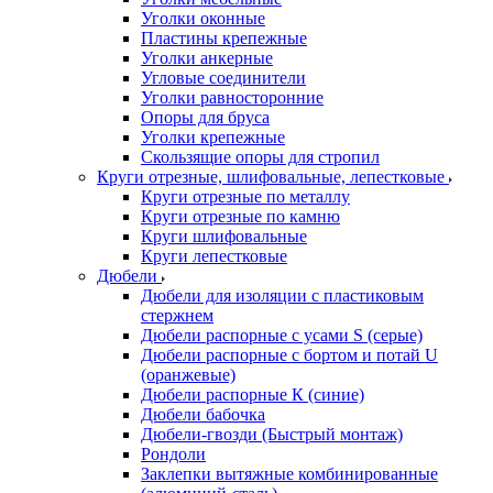
Уголки оконные
Пластины крепежные
Уголки анкерные
Угловые соединители
Уголки равносторонние
Опоры для бруса
Уголки крепежные
Скользящие опоры для стропил
Круги отрезные, шлифовальные, лепестковые
Круги отрезные по металлу
Круги отрезные по камню
Круги шлифовальные
Круги лепестковые
Дюбели
Дюбели для изоляции с пластиковым
стержнем
Дюбели распорные с усами S (серые)
Дюбели распорные c бортом и потай U
(оранжевые)
Дюбели распорные К (синие)
Дюбели бабочка
Дюбели-гвозди (Быстрый монтаж)
Рондоли
Заклепки вытяжные комбинированные