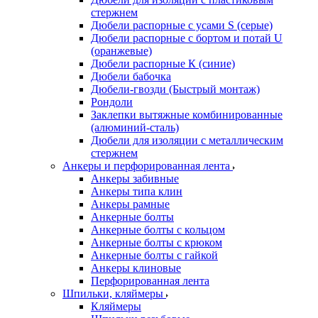
стержнем
Дюбели распорные с усами S (серые)
Дюбели распорные c бортом и потай U
(оранжевые)
Дюбели распорные К (синие)
Дюбели бабочка
Дюбели-гвозди (Быстрый монтаж)
Рондоли
Заклепки вытяжные комбинированные
(алюминий-сталь)
Дюбели для изоляции с металлическим
стержнем
Анкеры и перфорированная лента
Анкеры забивные
Анкеры типа клин
Анкеры рамные
Анкерные болты
Анкерные болты с кольцом
Анкерные болты с крюком
Анкерные болты с гайкой
Анкеры клиновые
Перфорированная лента
Шпильки, кляймеры
Кляймеры