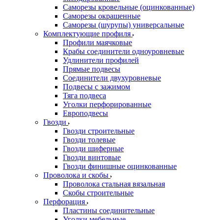
Саморезы кровельные (оцинкованные)
Саморезы окрашенные
Саморезы (шурупы) универсальные
Комплектующие профиля
Профили маячковые
Крабы соединители одноуровневые
Удлинители профилей
Прямые подвесы
Соединители двухуровневые
Подвесы с зажимом
Тяга подвеса
Уголки перфорированные
Европодвесы
Гвозди
Гвозди строительные
Гвозди толевые
Гвозди шиферные
Гвозди винтовые
Гвозди финишные оцинкованные
Проволока и скобы
Проволока стальная вязальная
Скобы строительные
Перфорация
Пластины соединительные
Уголки мебельные