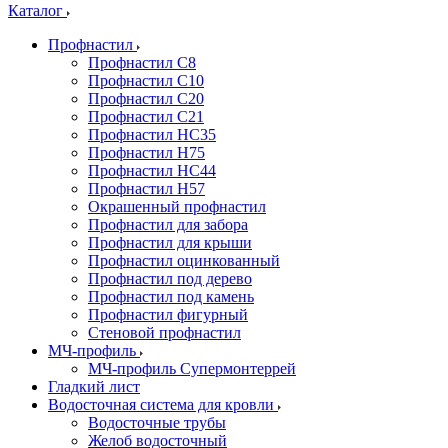
Каталог
Профнастил
Профнастил С8
Профнастил С10
Профнастил С20
Профнастил С21
Профнастил НС35
Профнастил Н75
Профнастил HC44
Профнастил Н57
Окрашенный профнастил
Профнастил для забора
Профнастил для крыши
Профнастил оцинкованный
Профнастил под дерево
Профнастил под камень
Профнастил фигурный
Стеновой профнастил
МЧ-профиль
МЧ-профиль Супермонтеррей
Гладкий лист
Водосточная система для кровли
Водосточные трубы
Желоб водосточный