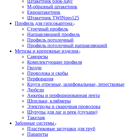
Штакетник блок-хаус
М-образный штакетник
Евроштакетник
Штакетник TWINpro125
Профиль для гипсокартона
Стоечный профиль
Направляющий профиль
Профиль потолочный
Профиль потолочный направляющий
Метизы и крепежные изделия
Саморезы
Комплектующие профиля
Гвозди
Проволока и скобы
Перфорация
Круги отрезные, шлифовальные, лепестковые
Дюбели
Анкеры и перфорированная лента
Шпильки, кляймеры
Электроды и сварочная проволока
Шурупы для лаг и реек (глухари)
Такелаж
Заборные системы
Пластиковые заглушки для труб
Парапеты