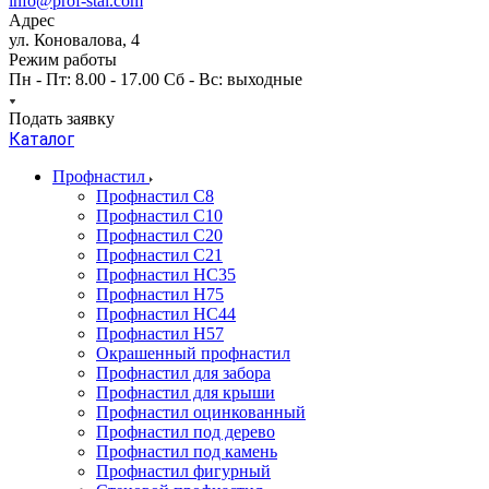
info@prof-stal.com
Адрес
ул. Коновалова, 4
Режим работы
Пн - Пт: 8.00 - 17.00 Сб - Вс: выходные
Подать заявку
Каталог
Профнастил
Профнастил С8
Профнастил С10
Профнастил С20
Профнастил С21
Профнастил НС35
Профнастил Н75
Профнастил HC44
Профнастил Н57
Окрашенный профнастил
Профнастил для забора
Профнастил для крыши
Профнастил оцинкованный
Профнастил под дерево
Профнастил под камень
Профнастил фигурный