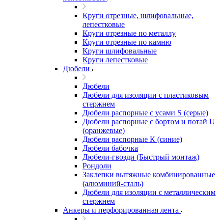
Круги отрезные, шлифовальные,
лепестковые
Круги отрезные по металлу
Круги отрезные по камню
Круги шлифовальные
Круги лепестковые
Дюбели
Дюбели
Дюбели для изоляции с пластиковым
стержнем
Дюбели распорные с усами S (серые)
Дюбели распорные c бортом и потай U
(оранжевые)
Дюбели распорные К (синие)
Дюбели бабочка
Дюбели-гвозди (Быстрый монтаж)
Рондоли
Заклепки вытяжные комбинированные
(алюминий-сталь)
Дюбели для изоляции с металлическим
стержнем
Анкеры и перфорированная лента