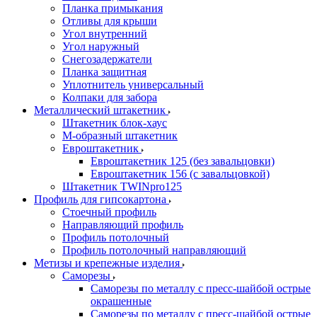
Планка примыкания
Отливы для крыши
Угол внутренний
Угол наружный
Снегозадержатели
Планка защитная
Уплотнитель универсальный
Колпаки для забора
Металлический штакетник
Штакетник блок-хаус
М-образный штакетник
Евроштакетник
Евроштакетник 125 (без завальцовки)
Евроштакетник 156 (с завальцовкой)
Штакетник TWINpro125
Профиль для гипсокартона
Стоечный профиль
Направляющий профиль
Профиль потолочный
Профиль потолочный направляющий
Метизы и крепежные изделия
Саморезы
Саморезы по металлу с пресс-шайбой острые
окрашенные
Саморезы по металлу с пресс-шайбой острые