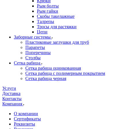
Крюки
Рым болты
Рым гайки
Скобы такелажные
Талрепы
Тросы для растяжки
Цепи
Заборные системы
Пластиковые заглушки для труб
Парапеты
Поперечины
Столбы
Сетка рабица
Сетка рабица оцинкованная
Сетка рабица с полимерным покрытием
Сетка рабица черная
Услуги
Доставка
Контакты
Компания
О компании
Сертификаты
Реквизиты