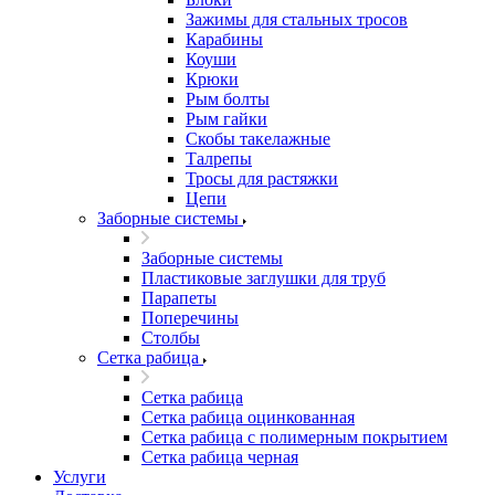
Зажимы для стальных тросов
Карабины
Коуши
Крюки
Рым болты
Рым гайки
Скобы такелажные
Талрепы
Тросы для растяжки
Цепи
Заборные системы
Заборные системы
Пластиковые заглушки для труб
Парапеты
Поперечины
Столбы
Сетка рабица
Сетка рабица
Сетка рабица оцинкованная
Сетка рабица с полимерным покрытием
Сетка рабица черная
Услуги