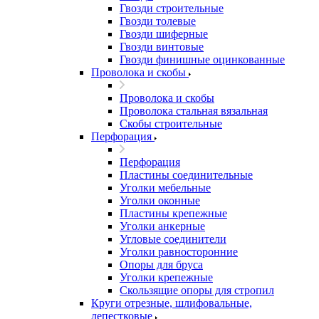
Гвозди строительные
Гвозди толевые
Гвозди шиферные
Гвозди винтовые
Гвозди финишные оцинкованные
Проволока и скобы
Проволока и скобы
Проволока стальная вязальная
Скобы строительные
Перфорация
Перфорация
Пластины соединительные
Уголки мебельные
Уголки оконные
Пластины крепежные
Уголки анкерные
Угловые соединители
Уголки равносторонние
Опоры для бруса
Уголки крепежные
Скользящие опоры для стропил
Круги отрезные, шлифовальные,
лепестковые