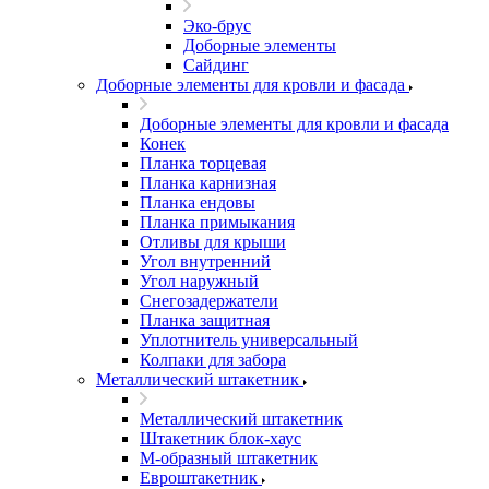
Эко-брус
Доборные элементы
Сайдинг
Доборные элементы для кровли и фасада
Доборные элементы для кровли и фасада
Конек
Планка торцевая
Планка карнизная
Планка ендовы
Планка примыкания
Отливы для крыши
Угол внутренний
Угол наружный
Снегозадержатели
Планка защитная
Уплотнитель универсальный
Колпаки для забора
Металлический штакетник
Металлический штакетник
Штакетник блок-хаус
М-образный штакетник
Евроштакетник