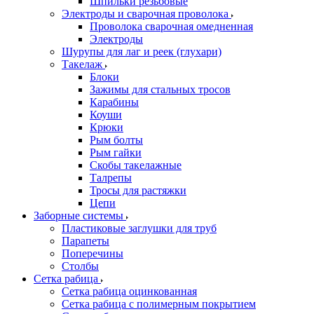
Шпильки резьбовые
Электроды и сварочная проволока
Проволока сварочная омедненная
Электроды
Шурупы для лаг и реек (глухари)
Такелаж
Блоки
Зажимы для стальных тросов
Карабины
Коуши
Крюки
Рым болты
Рым гайки
Скобы такелажные
Талрепы
Тросы для растяжки
Цепи
Заборные системы
Пластиковые заглушки для труб
Парапеты
Поперечины
Столбы
Сетка рабица
Сетка рабица оцинкованная
Сетка рабица с полимерным покрытием