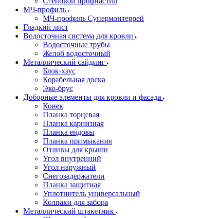
Стеновой профнастил
МЧ-профиль
МЧ-профиль Супермонтеррей
Гладкий лист
Водосточная система для кровли
Водосточные трубы
Желоб водосточный
Металлический сайдинг
Блок-хаус
Корабельная доска
Эко-брус
Доборные элементы для кровли и фасада
Конек
Планка торцевая
Планка карнизная
Планка ендовы
Планка примыкания
Отливы для крыши
Угол внутренний
Угол наружный
Снегозадержатели
Планка защитная
Уплотнитель универсальный
Колпаки для забора
Металлический штакетник