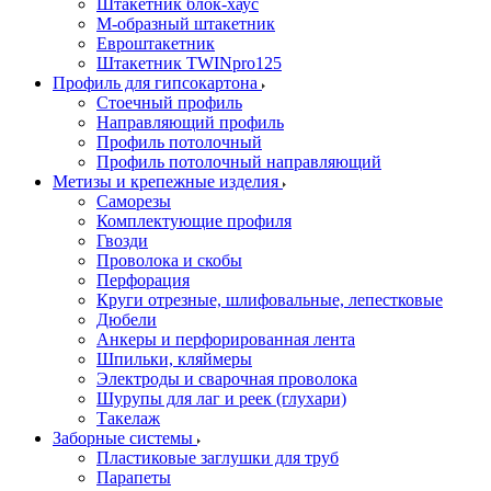
Штакетник блок-хаус
М-образный штакетник
Евроштакетник
Штакетник TWINpro125
Профиль для гипсокартона
Стоечный профиль
Направляющий профиль
Профиль потолочный
Профиль потолочный направляющий
Метизы и крепежные изделия
Саморезы
Комплектующие профиля
Гвозди
Проволока и скобы
Перфорация
Круги отрезные, шлифовальные, лепестковые
Дюбели
Анкеры и перфорированная лента
Шпильки, кляймеры
Электроды и сварочная проволока
Шурупы для лаг и реек (глухари)
Такелаж
Заборные системы
Пластиковые заглушки для труб
Парапеты