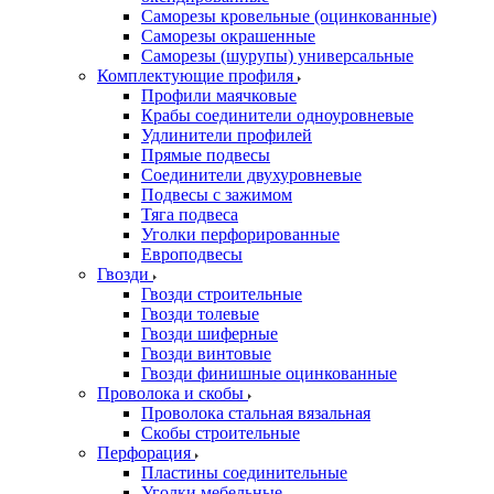
Саморезы кровельные (оцинкованные)
Саморезы окрашенные
Саморезы (шурупы) универсальные
Комплектующие профиля
Профили маячковые
Крабы соединители одноуровневые
Удлинители профилей
Прямые подвесы
Соединители двухуровневые
Подвесы с зажимом
Тяга подвеса
Уголки перфорированные
Европодвесы
Гвозди
Гвозди строительные
Гвозди толевые
Гвозди шиферные
Гвозди винтовые
Гвозди финишные оцинкованные
Проволока и скобы
Проволока стальная вязальная
Скобы строительные
Перфорация
Пластины соединительные
Уголки мебельные