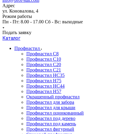
info@prof-stal.com
Адрес
ул. Коновалова, 4
Режим работы
Пн - Пт: 8.00 - 17.00 Сб - Вс: выходные
Подать заявку
Каталог
Профнастил
Профнастил С8
Профнастил С10
Профнастил С20
Профнастил С21
Профнастил НС35
Профнастил Н75
Профнастил HC44
Профнастил Н57
Окрашенный профнастил
Профнастил для забора
Профнастил для крыши
Профнастил оцинкованный
Профнастил под дерево
Профнастил под камень
Профнастил фигурный