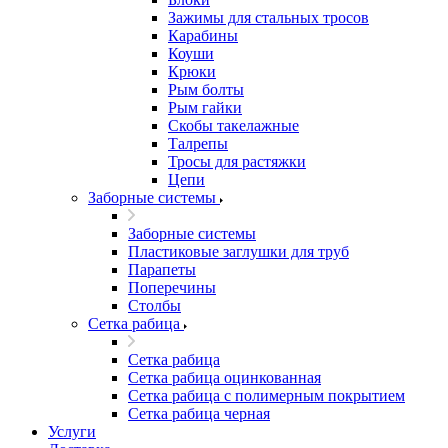
Зажимы для стальных тросов
Карабины
Коуши
Крюки
Рым болты
Рым гайки
Скобы такелажные
Талрепы
Тросы для растяжки
Цепи
Заборные системы
Заборные системы
Пластиковые заглушки для труб
Парапеты
Поперечины
Столбы
Сетка рабица
Сетка рабица
Сетка рабица оцинкованная
Сетка рабица с полимерным покрытием
Сетка рабица черная
Услуги