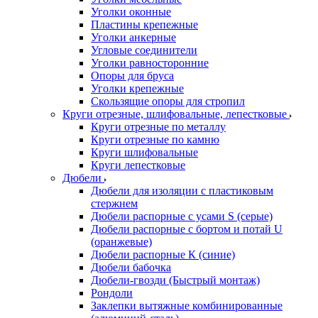
Уголки оконные
Пластины крепежные
Уголки анкерные
Угловые соединители
Уголки равносторонние
Опоры для бруса
Уголки крепежные
Скользящие опоры для стропил
Круги отрезные, шлифовальные, лепестковые
Круги отрезные по металлу
Круги отрезные по камню
Круги шлифовальные
Круги лепестковые
Дюбели
Дюбели для изоляции с пластиковым
стержнем
Дюбели распорные с усами S (серые)
Дюбели распорные c бортом и потай U
(оранжевые)
Дюбели распорные К (синие)
Дюбели бабочка
Дюбели-гвозди (Быстрый монтаж)
Рондоли
Заклепки вытяжные комбинированные