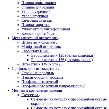
Планка примыкания
Отливы для крыши
Угол внутренний
Угол наружный
Снегозадержатели
Планка защитная
Уплотнитель универсальный
Колпаки для забора
Металлический штакетник
Штакетник блок-хаус
М-образный штакетник
Евроштакетник
Евроштакетник 125 (без завальцовки)
Евроштакетник 156 (с завальцовкой)
Штакетник TWINpro125
Профиль для гипсокартона
Стоечный профиль
Направляющий профиль
Профиль потолочный
Профиль потолочный направляющий
Метизы и крепежные изделия
Саморезы
Саморезы по металлу с пресс-шайбой острые
окрашенные
Саморезы по металлу с пресс-шайбой острые