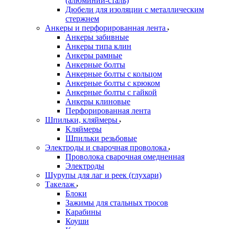
(алюминий-сталь)
Дюбели для изоляции с металлическим
стержнем
Анкеры и перфорированная лента
Анкеры забивные
Анкеры типа клин
Анкеры рамные
Анкерные болты
Анкерные болты с кольцом
Анкерные болты с крюком
Анкерные болты с гайкой
Анкеры клиновые
Перфорированная лента
Шпильки, кляймеры
Кляймеры
Шпильки резьбовые
Электроды и сварочная проволока
Проволока сварочная омедненная
Электроды
Шурупы для лаг и реек (глухари)
Такелаж
Блоки
Зажимы для стальных тросов
Карабины
Коуши