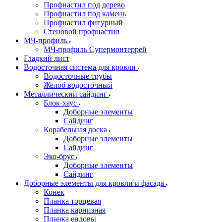
Профнастил под дерево
Профнастил под камень
Профнастил фигурный
Стеновой профнастил
МЧ-профиль
МЧ-профиль Супермонтеррей
Гладкий лист
Водосточная система для кровли
Водосточные трубы
Желоб водосточный
Металлический сайдинг
Блок-хаус
Доборные элементы
Сайдинг
Корабельная доска
Доборные элементы
Сайдинг
Эко-брус
Доборные элементы
Сайдинг
Доборные элементы для кровли и фасада
Конек
Планка торцевая
Планка карнизная
Планка ендовы