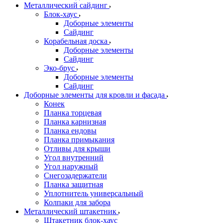
Металлический сайдинг
Блок-хаус
Доборные элементы
Сайдинг
Корабельная доска
Доборные элементы
Сайдинг
Эко-брус
Доборные элементы
Сайдинг
Доборные элементы для кровли и фасада
Конек
Планка торцевая
Планка карнизная
Планка ендовы
Планка примыкания
Отливы для крыши
Угол внутренний
Угол наружный
Снегозадержатели
Планка защитная
Уплотнитель универсальный
Колпаки для забора
Металлический штакетник
Штакетник блок-хаус