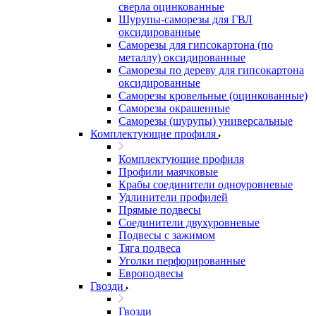
сверла оцинкованные
Шурупы-саморезы для ГВЛ
оксидированные
Саморезы для гипсокартона (по
металлу) оксидированные
Саморезы по дереву для гипсокартона
оксидированные
Саморезы кровельные (оцинкованные)
Саморезы окрашенные
Саморезы (шурупы) универсальные
Комплектующие профиля
Комплектующие профиля
Профили маячковые
Крабы соединители одноуровневые
Удлинители профилей
Прямые подвесы
Соединители двухуровневые
Подвесы с зажимом
Тяга подвеса
Уголки перфорированные
Европодвесы
Гвозди
Гвозди