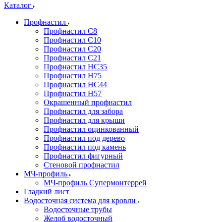
Каталог
Профнастил
Профнастил С8
Профнастил С10
Профнастил С20
Профнастил С21
Профнастил НС35
Профнастил Н75
Профнастил HC44
Профнастил Н57
Окрашенный профнастил
Профнастил для забора
Профнастил для крыши
Профнастил оцинкованный
Профнастил под дерево
Профнастил под камень
Профнастил фигурный
Стеновой профнастил
МЧ-профиль
МЧ-профиль Супермонтеррей
Гладкий лист
Водосточная система для кровли
Водосточные трубы
Желоб водосточный