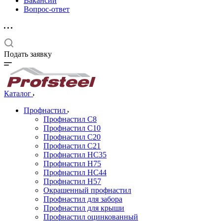
Вакансии
Вопрос-ответ
Подать заявку
Каталог
Профнастил
Профнастил С8
Профнастил С10
Профнастил С20
Профнастил С21
Профнастил НС35
Профнастил Н75
Профнастил HC44
Профнастил Н57
Окрашенный профнастил
Профнастил для забора
Профнастил для крыши
Профнастил оцинкованный