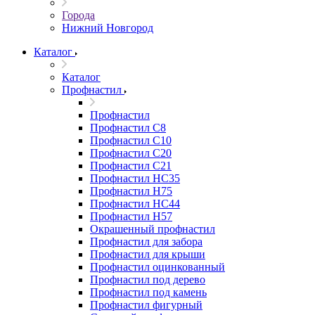
Города
Нижний Новгород
Каталог
Каталог
Профнастил
Профнастил
Профнастил С8
Профнастил С10
Профнастил С20
Профнастил С21
Профнастил НС35
Профнастил Н75
Профнастил HC44
Профнастил Н57
Окрашенный профнастил
Профнастил для забора
Профнастил для крыши
Профнастил оцинкованный
Профнастил под дерево
Профнастил под камень
Профнастил фигурный