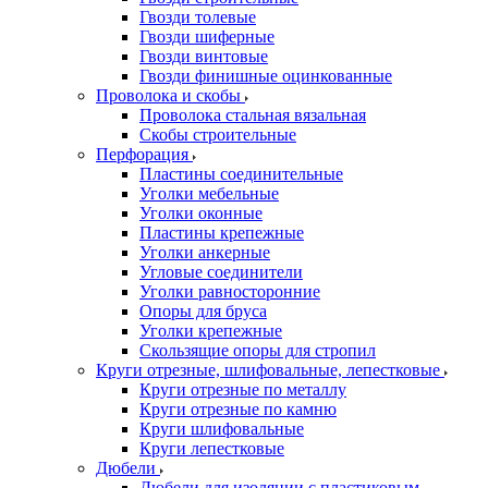
Гвозди толевые
Гвозди шиферные
Гвозди винтовые
Гвозди финишные оцинкованные
Проволока и скобы
Проволока стальная вязальная
Скобы строительные
Перфорация
Пластины соединительные
Уголки мебельные
Уголки оконные
Пластины крепежные
Уголки анкерные
Угловые соединители
Уголки равносторонние
Опоры для бруса
Уголки крепежные
Скользящие опоры для стропил
Круги отрезные, шлифовальные, лепестковые
Круги отрезные по металлу
Круги отрезные по камню
Круги шлифовальные
Круги лепестковые
Дюбели
Дюбели для изоляции с пластиковым