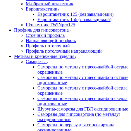
М-образный штакетник
Евроштакетник
Евроштакетник 125 (без завальцовки)
Евроштакетник 156 (с завальцовкой)
Штакетник TWINpro125
Профиль для гипсокартона
Стоечный профиль
Направляющий профиль
Профиль потолочный
Профиль потолочный направляющий
Метизы и крепежные изделия
Саморезы
Саморезы по металлу с пресс-шайбой острые
окрашенные
Саморезы по металлу с пресс-шайбой острые
оцинкованные
Саморезы по металлу с пресс-шайбой сверла
окрашенные
Саморезы по металлу с пресс-шайбой сверла
оцинкованные
Шурупы-саморезы для ГВЛ оксидированные
Саморезы для гипсокартона (по металлу)
оксидированные
Саморезы по дереву для гипсокартона
оксидированные