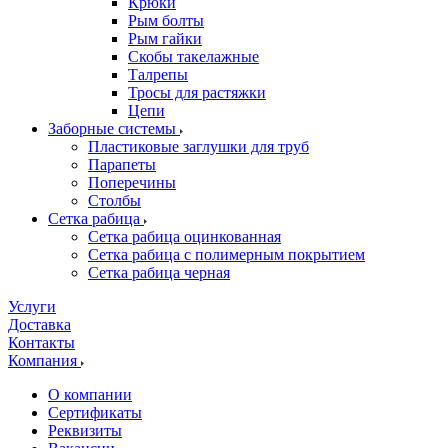
Крюки
Рым болты
Рым гайки
Скобы такелажные
Талрепы
Тросы для растяжки
Цепи
Заборные системы
Пластиковые заглушки для труб
Парапеты
Поперечины
Столбы
Сетка рабица
Сетка рабица оцинкованная
Сетка рабица с полимерным покрытием
Сетка рабица черная
Услуги
Доставка
Контакты
Компания
О компании
Сертификаты
Реквизиты