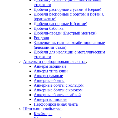
стержнем
Дюбели распорные с усами S (серые)
Дюбели распорные c бортом и потай U
(оранжевые)
Дюбели распорные К (синие)
Дюбели бабочка
Дюбели-гвозди (Быстрый монтаж)
Рондоли
Заклепки вытяжные комбинированные
(алюминий-сталь)
Дюбели для изоляции с металлическим
стержнем
Анкеры и перфорированная лента
Анкеры забивные
Анкеры типа клин
Анкеры рамные
Анкерные болты
Анкерные болты с кольцом
Анкерные болты с крюком
Анкерные болты с гайкой
Анкеры клиновые
Перфорированная лента
Шпильки, кляймеры
Кляймеры