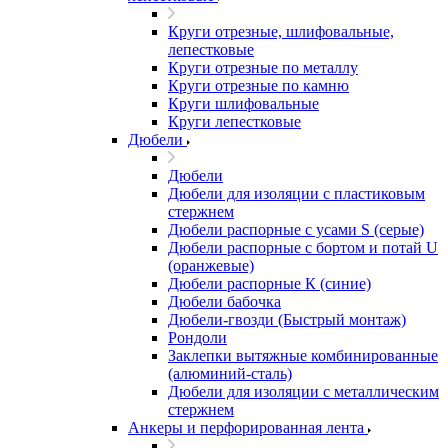
Круги отрезные, шлифовальные,
лепестковые
Круги отрезные по металлу
Круги отрезные по камню
Круги шлифовальные
Круги лепестковые
Дюбели
Дюбели
Дюбели для изоляции с пластиковым
стержнем
Дюбели распорные с усами S (серые)
Дюбели распорные c бортом и потай U
(оранжевые)
Дюбели распорные К (синие)
Дюбели бабочка
Дюбели-гвозди (Быстрый монтаж)
Рондоли
Заклепки вытяжные комбинированные
(алюминий-сталь)
Дюбели для изоляции с металлическим
стержнем
Анкеры и перфорированная лента