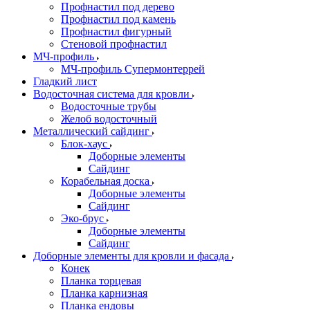
Профнастил под дерево
Профнастил под камень
Профнастил фигурный
Стеновой профнастил
МЧ-профиль
МЧ-профиль Супермонтеррей
Гладкий лист
Водосточная система для кровли
Водосточные трубы
Желоб водосточный
Металлический сайдинг
Блок-хаус
Доборные элементы
Сайдинг
Корабельная доска
Доборные элементы
Сайдинг
Эко-брус
Доборные элементы
Сайдинг
Доборные элементы для кровли и фасада
Конек
Планка торцевая
Планка карнизная
Планка ендовы