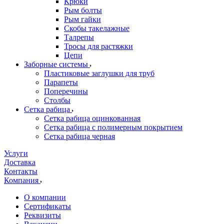
Крюки
Рым болты
Рым гайки
Скобы такелажные
Талрепы
Тросы для растяжки
Цепи
Заборные системы
Пластиковые заглушки для труб
Парапеты
Поперечины
Столбы
Сетка рабица
Сетка рабица оцинкованная
Сетка рабица с полимерным покрытием
Сетка рабица черная
Услуги
Доставка
Контакты
Компания
О компании
Сертификаты
Реквизиты