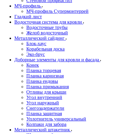
Стеновой профнастил
МЧ-профиль
МЧ-профиль Супермонтеррей
Гладкий лист
Водосточная система для кровли
Водосточные трубы
Желоб водосточный
Металлический сайдинг
Блок-хаус
Корабельная доска
Эко-брус
Доборные элементы для кровли и фасада
Конек
Планка торцевая
Планка карнизная
Планка ендовы
Планка примыкания
Отливы для крыши
Угол внутренний
Угол наружный
Снегозадержатели
Планка защитная
Уплотнитель универсальный
Колпаки для забора
Металлический штакетник