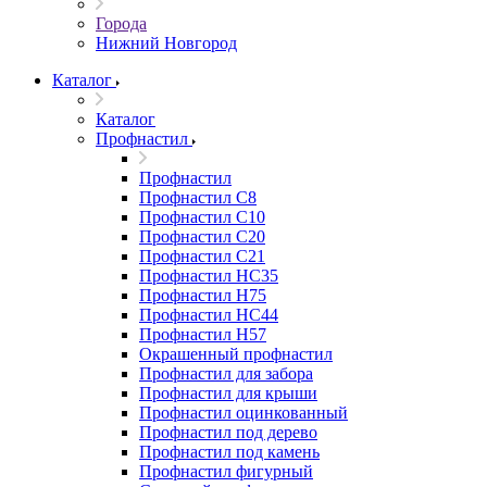
Города
Нижний Новгород
Каталог
Каталог
Профнастил
Профнастил
Профнастил С8
Профнастил С10
Профнастил С20
Профнастил С21
Профнастил НС35
Профнастил Н75
Профнастил HC44
Профнастил Н57
Окрашенный профнастил
Профнастил для забора
Профнастил для крыши
Профнастил оцинкованный
Профнастил под дерево
Профнастил под камень
Профнастил фигурный