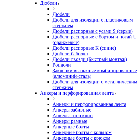
Дюбели
Дюбели
Дюбели для изоляции с пластиковым
стержнем
Дюбели распорные с усами S (серые)
Дюбели распорные c бортом и потай U
(оранжевые)
Дюбели распорные К (синие)
Дюбели бабочка
Дюбели-гвозди (Быстрый монтаж)
Рондоли
Заклепки вытяжные комбинированные
(алюминий-сталь)
Дюбели для изоляции с металлическим
стержнем
Анкеры и перфорированная лента
Анкеры и перфорированная лента
Анкеры забивные
Анкеры типа клин
Анкеры рамные
Анкерные болты
Анкерные болты с кольцом
Анкерные болты с крюком