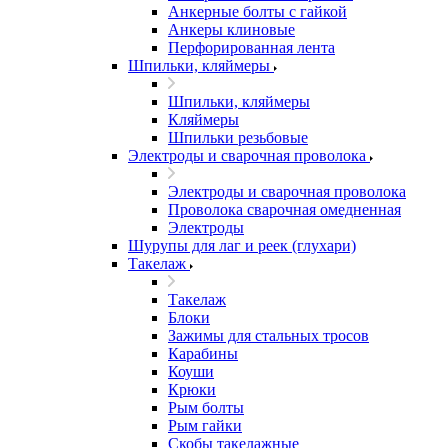
Анкерные болты с гайкой
Анкеры клиновые
Перфорированная лента
Шпильки, кляймеры
Шпильки, кляймеры
Кляймеры
Шпильки резьбовые
Электроды и сварочная проволока
Электроды и сварочная проволока
Проволока сварочная омедненная
Электроды
Шурупы для лаг и реек (глухари)
Такелаж
Такелаж
Блоки
Зажимы для стальных тросов
Карабины
Коуши
Крюки
Рым болты
Рым гайки
Скобы такелажные