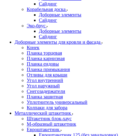
Сайдинг
Корабельная доска
Доборные элементы
Сайдинг
Эко-брус
Доборные элементы
Сайдинг
Доборные элементы для кровли и фасада
Конек
Планка торцевая
Планка карнизная
Планка ендовы
Планка примыкания
Отливы для крыши
Угол внутренний
Угол наружный
Снегозадержатели
Планка защитная
Уплотнитель универсальный
Колпаки для забора
Металлический штакетник
Штакетник блок-хаус
М-образный штакетник
Евроштакетник
Евроштакетник 125 (без завальцовки)