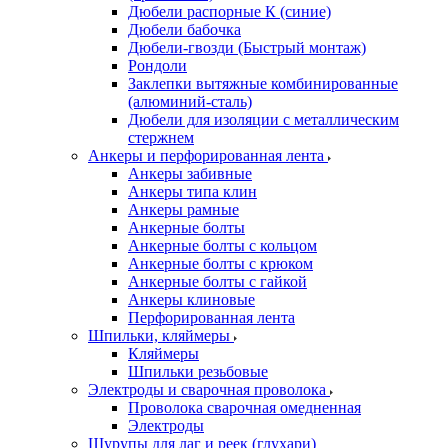
Дюбели распорные К (синие)
Дюбели бабочка
Дюбели-гвозди (Быстрый монтаж)
Рондоли
Заклепки вытяжные комбинированные
(алюминий-сталь)
Дюбели для изоляции с металлическим
стержнем
Анкеры и перфорированная лента
Анкеры забивные
Анкеры типа клин
Анкеры рамные
Анкерные болты
Анкерные болты с кольцом
Анкерные болты с крюком
Анкерные болты с гайкой
Анкеры клиновые
Перфорированная лента
Шпильки, кляймеры
Кляймеры
Шпильки резьбовые
Электроды и сварочная проволока
Проволока сварочная омедненная
Электроды
Шурупы для лаг и реек (глухари)