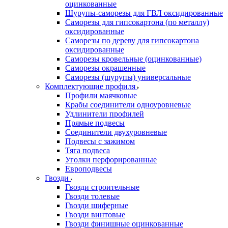
оцинкованные
Шурупы-саморезы для ГВЛ оксидированные
Саморезы для гипсокартона (по металлу)
оксидированные
Саморезы по дереву для гипсокартона
оксидированные
Саморезы кровельные (оцинкованные)
Саморезы окрашенные
Саморезы (шурупы) универсальные
Комплектующие профиля
Профили маячковые
Крабы соединители одноуровневые
Удлинители профилей
Прямые подвесы
Соединители двухуровневые
Подвесы с зажимом
Тяга подвеса
Уголки перфорированные
Европодвесы
Гвозди
Гвозди строительные
Гвозди толевые
Гвозди шиферные
Гвозди винтовые
Гвозди финишные оцинкованные