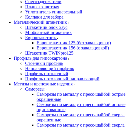
Снегозадержатели
Планка защитная
Уплотнитель универсальный
Колпаки для забора
Металлический штакетник
Штакетник блок-хаус
М-образный штакетник
Евроштакетник
Евроштакетник 125 (без завальцовки)
Евроштакетник 156 (с завальцовкой)
Штакетник TWINpro125
Профиль для гипсокартона
Стоечный профиль
Направляющий профиль
Профиль потолочный
Профиль потолочный направляющий
Метизы и крепежные изделия
Саморезы
Саморезы по металлу с пресс-шайбой острые
окрашенные
Саморезы по металлу с пресс-шайбой острые
оцинкованные
Саморезы по металлу с пресс-шайбой сверла
окрашенные
Саморезы по металлу с пресс-шайбой сверла