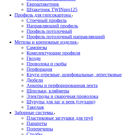
Евроштакетник
Штакетник TWINpro125
Профиль для гипсокартона
Стоечный профиль
Направляющий профиль
Профиль потолочный
Профиль потолочный направляющий
Метизы и крепежные изделия
Саморезы
Комплектующие профиля
Гвозди
Проволока и скобы
Перфорация
Круги отрезные, шлифовальные, лепестковые
Дюбели
Анкеры и перфорированная лента
Шпильки, кляймеры
Электроды и сварочная проволока
Шурупы для лаг и реек (глухари)
Такелаж
Заборные системы
Пластиковые заглушки для труб
Парапеты
Поперечины
Столбы