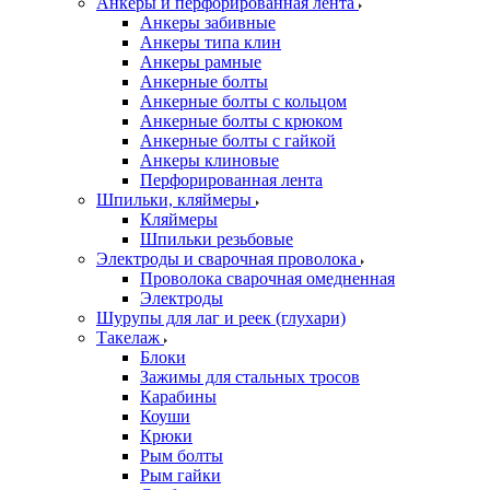
Анкеры и перфорированная лента
Анкеры забивные
Анкеры типа клин
Анкеры рамные
Анкерные болты
Анкерные болты с кольцом
Анкерные болты с крюком
Анкерные болты с гайкой
Анкеры клиновые
Перфорированная лента
Шпильки, кляймеры
Кляймеры
Шпильки резьбовые
Электроды и сварочная проволока
Проволока сварочная омедненная
Электроды
Шурупы для лаг и реек (глухари)
Такелаж
Блоки
Зажимы для стальных тросов
Карабины
Коуши
Крюки
Рым болты
Рым гайки