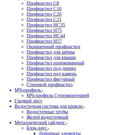
Профнастил С8
Профнастил С10
Профнастил С20
Профнастил С21
Профнастил НС35
Профнастил Н75
Профнастил HC44
Профнастил Н57
Окрашенный профнастил
Профнастил для забора
Профнастил для крыши
Профнастил оцинкованный
Профнастил под дерево
Профнастил под камень
Профнастил фигурный
Стеновой профнастил
МЧ-профиль
МЧ-профиль Супермонтеррей
Гладкий лист
Водосточная система для кровли
Водосточные трубы
Желоб водосточный
Металлический сайдинг
Блок-хаус
Доборные элементы