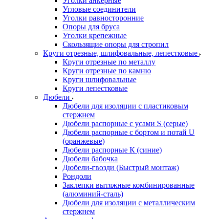
Уголки анкерные
Угловые соединители
Уголки равносторонние
Опоры для бруса
Уголки крепежные
Скользящие опоры для стропил
Круги отрезные, шлифовальные, лепестковые
Круги отрезные по металлу
Круги отрезные по камню
Круги шлифовальные
Круги лепестковые
Дюбели
Дюбели для изоляции с пластиковым
стержнем
Дюбели распорные с усами S (серые)
Дюбели распорные c бортом и потай U
(оранжевые)
Дюбели распорные К (синие)
Дюбели бабочка
Дюбели-гвозди (Быстрый монтаж)
Рондоли
Заклепки вытяжные комбинированные
(алюминий-сталь)
Дюбели для изоляции с металлическим
стержнем