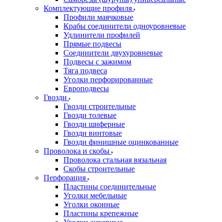
Комплектующие профиля
Профили маячковые
Крабы соединители одноуровневые
Удлинители профилей
Прямые подвесы
Соединители двухуровневые
Подвесы с зажимом
Тяга подвеса
Уголки перфорированные
Европодвесы
Гвозди
Гвозди строительные
Гвозди толевые
Гвозди шиферные
Гвозди винтовые
Гвозди финишные оцинкованные
Проволока и скобы
Проволока стальная вязальная
Скобы строительные
Перфорация
Пластины соединительные
Уголки мебельные
Уголки оконные
Пластины крепежные