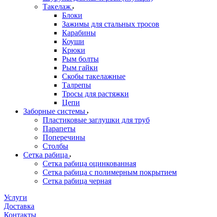
Такелаж
Блоки
Зажимы для стальных тросов
Карабины
Коуши
Крюки
Рым болты
Рым гайки
Скобы такелажные
Талрепы
Тросы для растяжки
Цепи
Заборные системы
Пластиковые заглушки для труб
Парапеты
Поперечины
Столбы
Сетка рабица
Сетка рабица оцинкованная
Сетка рабица с полимерным покрытием
Сетка рабица черная
Услуги
Доставка
Контакты