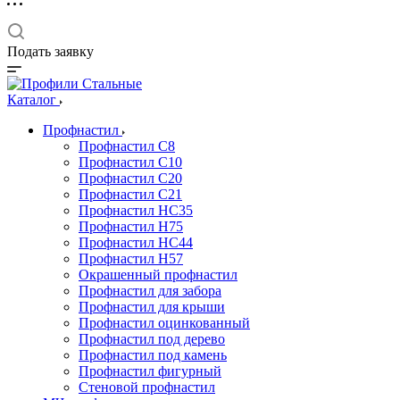
Подать заявку
Каталог
Профнастил
Профнастил С8
Профнастил С10
Профнастил С20
Профнастил С21
Профнастил НС35
Профнастил Н75
Профнастил HC44
Профнастил Н57
Окрашенный профнастил
Профнастил для забора
Профнастил для крыши
Профнастил оцинкованный
Профнастил под дерево
Профнастил под камень
Профнастил фигурный
Стеновой профнастил