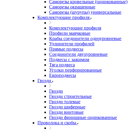
Саморезы кровельные (оцинкованные)
Саморезы окрашенные
Саморезы (шурупы) универсальные
Комплектующие профиля
Комплектующие профиля
Профили маячковые
Крабы соединители одноуровневые
Удлинители профилей
Прямые подвесы
Соединители двухуровневые
Подвесы с зажимом
Тяга подвеса
Уголки перфорированные
Европодвесы
Гвозди
Гвозди
Гвозди строительные
Гвозди толевые
Гвозди шиферные
Гвозди винтовые
Гвозди финишные оцинкованные
Проволока и скобы