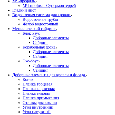
МЧ-профиль
МЧ-профиль Супермонтеррей
Гладкий лист
Водосточная система для кровли
Водосточные трубы
Желоб водосточный
Металлический сайдинг
Блок-хаус
Доборные элементы
Сайдинг
Корабельная доска
Доборные элементы
Сайдинг
Эко-брус
Доборные элементы
Сайдинг
Доборные элементы для кровли и фасада
Конек
Планка торцевая
Планка карнизная
Планка ендовы
Планка примыкания
Отливы для крыши
Угол внутренний
Угол наружный