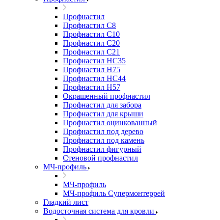
Профнастил
Профнастил С8
Профнастил С10
Профнастил С20
Профнастил С21
Профнастил НС35
Профнастил Н75
Профнастил HC44
Профнастил Н57
Окрашенный профнастил
Профнастил для забора
Профнастил для крыши
Профнастил оцинкованный
Профнастил под дерево
Профнастил под камень
Профнастил фигурный
Стеновой профнастил
МЧ-профиль
МЧ-профиль
МЧ-профиль Супермонтеррей
Гладкий лист
Водосточная система для кровли