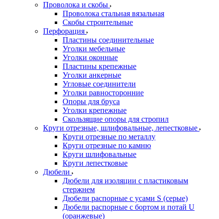
Проволока и скобы
Проволока стальная вязальная
Скобы строительные
Перфорация
Пластины соединительные
Уголки мебельные
Уголки оконные
Пластины крепежные
Уголки анкерные
Угловые соединители
Уголки равносторонние
Опоры для бруса
Уголки крепежные
Скользящие опоры для стропил
Круги отрезные, шлифовальные, лепестковые
Круги отрезные по металлу
Круги отрезные по камню
Круги шлифовальные
Круги лепестковые
Дюбели
Дюбели для изоляции с пластиковым
стержнем
Дюбели распорные с усами S (серые)
Дюбели распорные c бортом и потай U
(оранжевые)