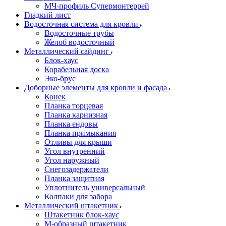
МЧ-профиль Супермонтеррей
Гладкий лист
Водосточная система для кровли
Водосточные трубы
Желоб водосточный
Металлический сайдинг
Блок-хаус
Корабельная доска
Эко-брус
Доборные элементы для кровли и фасада
Конек
Планка торцевая
Планка карнизная
Планка ендовы
Планка примыкания
Отливы для крыши
Угол внутренний
Угол наружный
Снегозадержатели
Планка защитная
Уплотнитель универсальный
Колпаки для забора
Металлический штакетник
Штакетник блок-хаус
М-образный штакетник