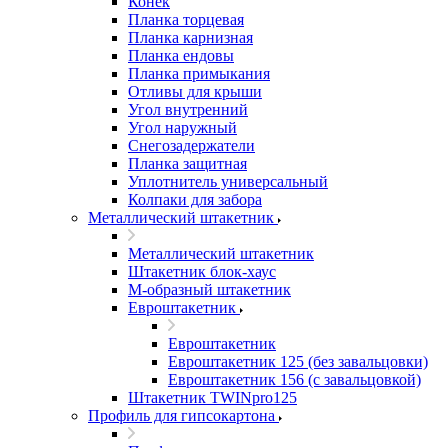
Конек
Планка торцевая
Планка карнизная
Планка ендовы
Планка примыкания
Отливы для крыши
Угол внутренний
Угол наружный
Снегозадержатели
Планка защитная
Уплотнитель универсальный
Колпаки для забора
Металлический штакетник
Металлический штакетник
Штакетник блок-хаус
М-образный штакетник
Евроштакетник
Евроштакетник
Евроштакетник 125 (без завальцовки)
Евроштакетник 156 (с завальцовкой)
Штакетник TWINpro125
Профиль для гипсокартона