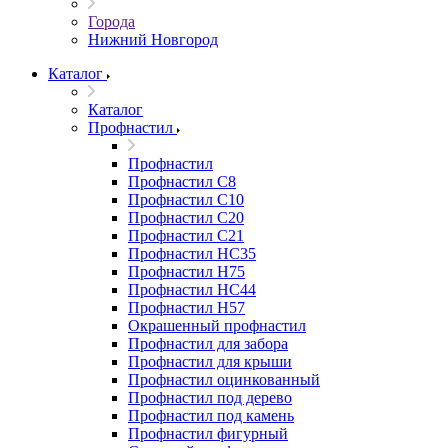
Города
Нижний Новгород
Каталог
Каталог
Профнастил
Профнастил
Профнастил С8
Профнастил С10
Профнастил С20
Профнастил С21
Профнастил НС35
Профнастил Н75
Профнастил HC44
Профнастил Н57
Окрашенный профнастил
Профнастил для забора
Профнастил для крыши
Профнастил оцинкованный
Профнастил под дерево
Профнастил под камень
Профнастил фигурный