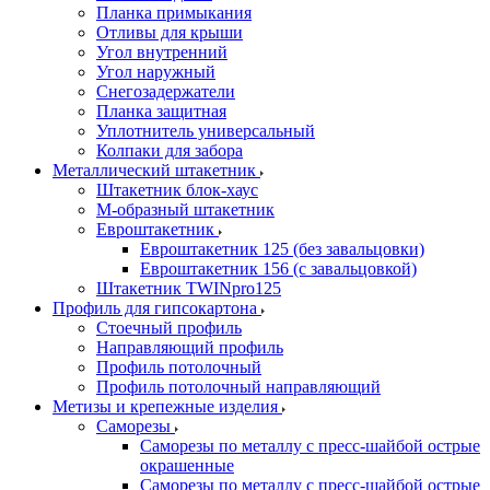
Планка примыкания
Отливы для крыши
Угол внутренний
Угол наружный
Снегозадержатели
Планка защитная
Уплотнитель универсальный
Колпаки для забора
Металлический штакетник
Штакетник блок-хаус
М-образный штакетник
Евроштакетник
Евроштакетник 125 (без завальцовки)
Евроштакетник 156 (с завальцовкой)
Штакетник TWINpro125
Профиль для гипсокартона
Стоечный профиль
Направляющий профиль
Профиль потолочный
Профиль потолочный направляющий
Метизы и крепежные изделия
Саморезы
Саморезы по металлу с пресс-шайбой острые
окрашенные
Саморезы по металлу с пресс-шайбой острые