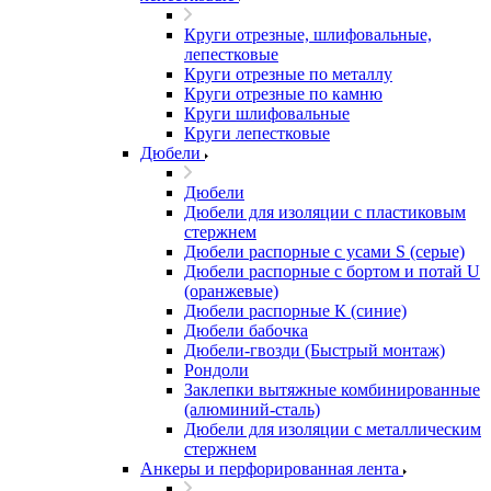
Круги отрезные, шлифовальные,
лепестковые
Круги отрезные по металлу
Круги отрезные по камню
Круги шлифовальные
Круги лепестковые
Дюбели
Дюбели
Дюбели для изоляции с пластиковым
стержнем
Дюбели распорные с усами S (серые)
Дюбели распорные c бортом и потай U
(оранжевые)
Дюбели распорные К (синие)
Дюбели бабочка
Дюбели-гвозди (Быстрый монтаж)
Рондоли
Заклепки вытяжные комбинированные
(алюминий-сталь)
Дюбели для изоляции с металлическим
стержнем
Анкеры и перфорированная лента