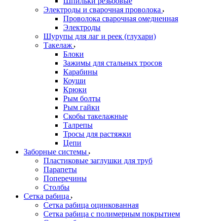
Шпильки резьбовые
Электроды и сварочная проволока
Проволока сварочная омедненная
Электроды
Шурупы для лаг и реек (глухари)
Такелаж
Блоки
Зажимы для стальных тросов
Карабины
Коуши
Крюки
Рым болты
Рым гайки
Скобы такелажные
Талрепы
Тросы для растяжки
Цепи
Заборные системы
Пластиковые заглушки для труб
Парапеты
Поперечины
Столбы
Сетка рабица
Сетка рабица оцинкованная
Сетка рабица с полимерным покрытием