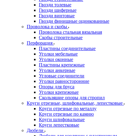
Гвозди толевые
Гвозди шиферные
Гвозди винтовые
Гвозди финишные оцинкованные
Проволока и скобы
Проволока стальная вязальная
Скобы строительные
Перфорация
Пластины соединительные
Уголки мебельные
Уголки оконные
Пластины крепежные
Уголки анкерные
Угловые соединители
Уголки равносторонние
Опоры для бруса
Уголки крепежные
Скользящие опоры для стропил
Круги отрезные, шлифовальные, лепестковые
Круги отрезные по металлу
Круги отрезные по камню
Круги шлифовальные
Круги лепестковые
Дюбели
Дюбели для изоляции с пластиковым