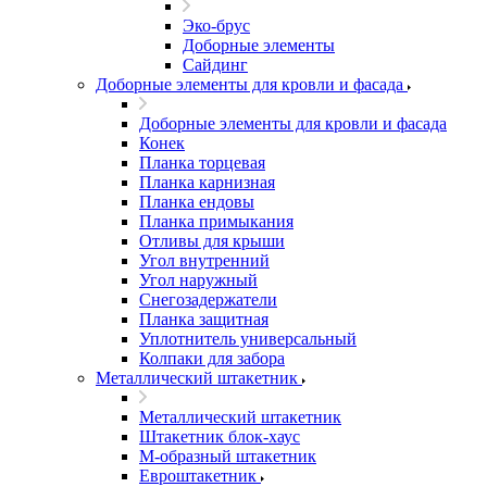
Эко-брус
Доборные элементы
Сайдинг
Доборные элементы для кровли и фасада
Доборные элементы для кровли и фасада
Конек
Планка торцевая
Планка карнизная
Планка ендовы
Планка примыкания
Отливы для крыши
Угол внутренний
Угол наружный
Снегозадержатели
Планка защитная
Уплотнитель универсальный
Колпаки для забора
Металлический штакетник
Металлический штакетник
Штакетник блок-хаус
М-образный штакетник
Евроштакетник