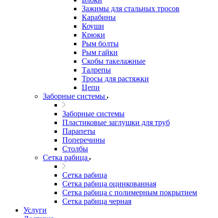
Зажимы для стальных тросов
Карабины
Коуши
Крюки
Рым болты
Рым гайки
Скобы такелажные
Талрепы
Тросы для растяжки
Цепи
Заборные системы
Заборные системы
Пластиковые заглушки для труб
Парапеты
Поперечины
Столбы
Сетка рабица
Сетка рабица
Сетка рабица оцинкованная
Сетка рабица с полимерным покрытием
Сетка рабица черная
Услуги