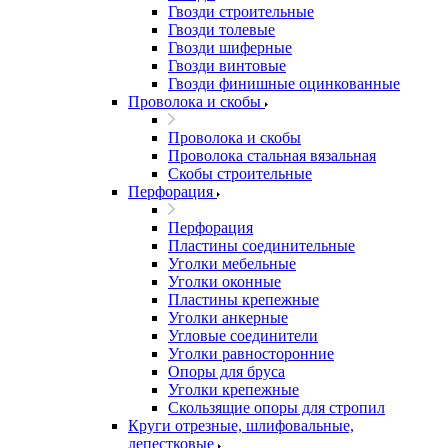
Гвозди строительные
Гвозди толевые
Гвозди шиферные
Гвозди винтовые
Гвозди финишные оцинкованные
Проволока и скобы
Проволока и скобы
Проволока стальная вязальная
Скобы строительные
Перфорация
Перфорация
Пластины соединительные
Уголки мебельные
Уголки оконные
Пластины крепежные
Уголки анкерные
Угловые соединители
Уголки равносторонние
Опоры для бруса
Уголки крепежные
Скользящие опоры для стропил
Круги отрезные, шлифовальные,
лепестковые