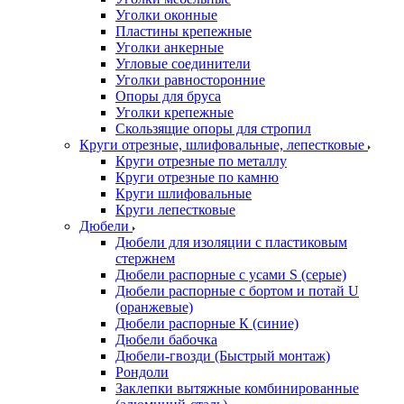
Уголки оконные
Пластины крепежные
Уголки анкерные
Угловые соединители
Уголки равносторонние
Опоры для бруса
Уголки крепежные
Скользящие опоры для стропил
Круги отрезные, шлифовальные, лепестковые
Круги отрезные по металлу
Круги отрезные по камню
Круги шлифовальные
Круги лепестковые
Дюбели
Дюбели для изоляции с пластиковым
стержнем
Дюбели распорные с усами S (серые)
Дюбели распорные c бортом и потай U
(оранжевые)
Дюбели распорные К (синие)
Дюбели бабочка
Дюбели-гвозди (Быстрый монтаж)
Рондоли
Заклепки вытяжные комбинированные