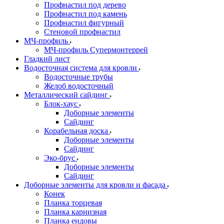
Профнастил под дерево
Профнастил под камень
Профнастил фигурный
Стеновой профнастил
МЧ-профиль
МЧ-профиль Супермонтеррей
Гладкий лист
Водосточная система для кровли
Водосточные трубы
Желоб водосточный
Металлический сайдинг
Блок-хаус
Доборные элементы
Сайдинг
Корабельная доска
Доборные элементы
Сайдинг
Эко-брус
Доборные элементы
Сайдинг
Доборные элементы для кровли и фасада
Конек
Планка торцевая
Планка карнизная
Планка ендовы