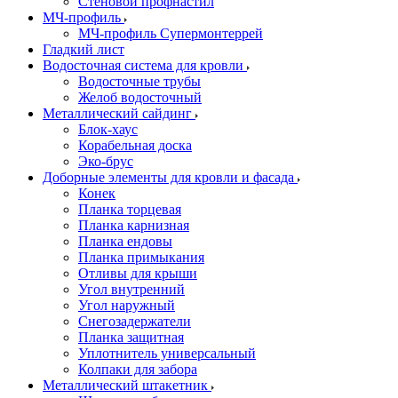
Стеновой профнастил
МЧ-профиль
МЧ-профиль Супермонтеррей
Гладкий лист
Водосточная система для кровли
Водосточные трубы
Желоб водосточный
Металлический сайдинг
Блок-хаус
Корабельная доска
Эко-брус
Доборные элементы для кровли и фасада
Конек
Планка торцевая
Планка карнизная
Планка ендовы
Планка примыкания
Отливы для крыши
Угол внутренний
Угол наружный
Снегозадержатели
Планка защитная
Уплотнитель универсальный
Колпаки для забора
Металлический штакетник