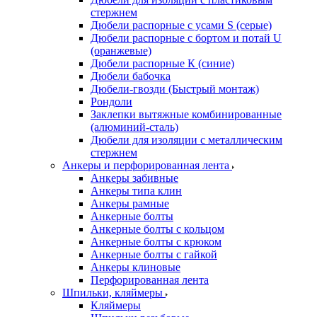
стержнем
Дюбели распорные с усами S (серые)
Дюбели распорные c бортом и потай U
(оранжевые)
Дюбели распорные К (синие)
Дюбели бабочка
Дюбели-гвозди (Быстрый монтаж)
Рондоли
Заклепки вытяжные комбинированные
(алюминий-сталь)
Дюбели для изоляции с металлическим
стержнем
Анкеры и перфорированная лента
Анкеры забивные
Анкеры типа клин
Анкеры рамные
Анкерные болты
Анкерные болты с кольцом
Анкерные болты с крюком
Анкерные болты с гайкой
Анкеры клиновые
Перфорированная лента
Шпильки, кляймеры
Кляймеры