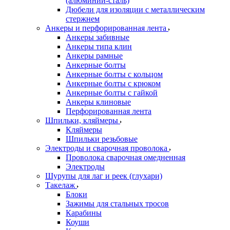
(алюминий-сталь)
Дюбели для изоляции с металлическим
стержнем
Анкеры и перфорированная лента
Анкеры забивные
Анкеры типа клин
Анкеры рамные
Анкерные болты
Анкерные болты с кольцом
Анкерные болты с крюком
Анкерные болты с гайкой
Анкеры клиновые
Перфорированная лента
Шпильки, кляймеры
Кляймеры
Шпильки резьбовые
Электроды и сварочная проволока
Проволока сварочная омедненная
Электроды
Шурупы для лаг и реек (глухари)
Такелаж
Блоки
Зажимы для стальных тросов
Карабины
Коуши