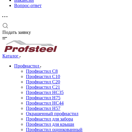
Вакансии
Вопрос-ответ
Подать заявку
Каталог
Профнастил
Профнастил С8
Профнастил С10
Профнастил С20
Профнастил С21
Профнастил НС35
Профнастил Н75
Профнастил HC44
Профнастил Н57
Окрашенный профнастил
Профнастил для забора
Профнастил для крыши
Профнастил оцинкованный