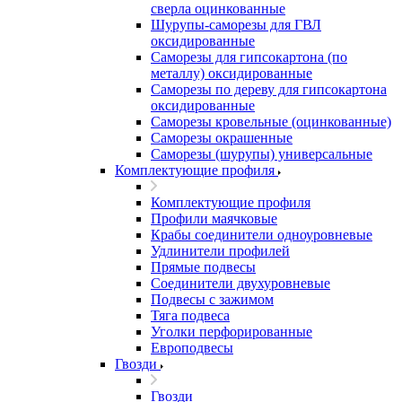
сверла оцинкованные
Шурупы-саморезы для ГВЛ
оксидированные
Саморезы для гипсокартона (по
металлу) оксидированные
Саморезы по дереву для гипсокартона
оксидированные
Саморезы кровельные (оцинкованные)
Саморезы окрашенные
Саморезы (шурупы) универсальные
Комплектующие профиля
Комплектующие профиля
Профили маячковые
Крабы соединители одноуровневые
Удлинители профилей
Прямые подвесы
Соединители двухуровневые
Подвесы с зажимом
Тяга подвеса
Уголки перфорированные
Европодвесы
Гвозди
Гвозди