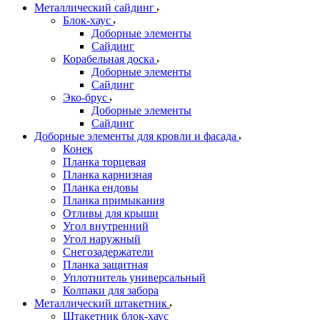
Металлический сайдинг
Блок-хаус
Доборные элементы
Сайдинг
Корабельная доска
Доборные элементы
Сайдинг
Эко-брус
Доборные элементы
Сайдинг
Доборные элементы для кровли и фасада
Конек
Планка торцевая
Планка карнизная
Планка ендовы
Планка примыкания
Отливы для крыши
Угол внутренний
Угол наружный
Снегозадержатели
Планка защитная
Уплотнитель универсальный
Колпаки для забора
Металлический штакетник
Штакетник блок-хаус