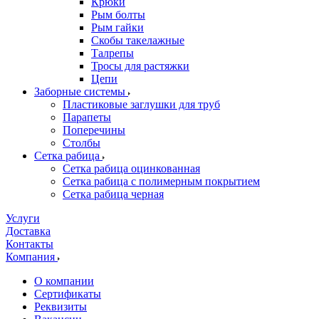
Крюки
Рым болты
Рым гайки
Скобы такелажные
Талрепы
Тросы для растяжки
Цепи
Заборные системы
Пластиковые заглушки для труб
Парапеты
Поперечины
Столбы
Сетка рабица
Сетка рабица оцинкованная
Сетка рабица с полимерным покрытием
Сетка рабица черная
Услуги
Доставка
Контакты
Компания
О компании
Сертификаты
Реквизиты