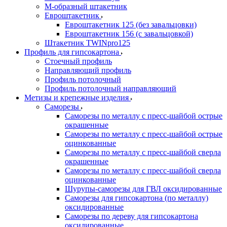
М-образный штакетник
Евроштакетник
Евроштакетник 125 (без завальцовки)
Евроштакетник 156 (с завальцовкой)
Штакетник TWINpro125
Профиль для гипсокартона
Стоечный профиль
Направляющий профиль
Профиль потолочный
Профиль потолочный направляющий
Метизы и крепежные изделия
Саморезы
Саморезы по металлу с пресс-шайбой острые
окрашенные
Саморезы по металлу с пресс-шайбой острые
оцинкованные
Саморезы по металлу с пресс-шайбой сверла
окрашенные
Саморезы по металлу с пресс-шайбой сверла
оцинкованные
Шурупы-саморезы для ГВЛ оксидированные
Саморезы для гипсокартона (по металлу)
оксидированные
Саморезы по дереву для гипсокартона
оксидированные