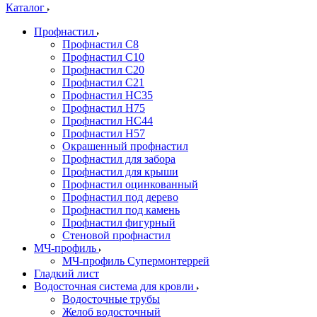
Каталог
Профнастил
Профнастил С8
Профнастил С10
Профнастил С20
Профнастил С21
Профнастил НС35
Профнастил Н75
Профнастил HC44
Профнастил Н57
Окрашенный профнастил
Профнастил для забора
Профнастил для крыши
Профнастил оцинкованный
Профнастил под дерево
Профнастил под камень
Профнастил фигурный
Стеновой профнастил
МЧ-профиль
МЧ-профиль Супермонтеррей
Гладкий лист
Водосточная система для кровли
Водосточные трубы
Желоб водосточный