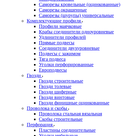
Саморезы кровельные (оцинкованные)
Саморезы окрашенные
Саморезы (шурупы) универсальные
Комплектующие профиля
Профили маячковые
Крабы соединители одноуровневые
Удлинители профилей
Прямые подвесы
Соединители двухуровневые
Подвесы с зажимом
Тяга подвеса
Уголки перфорированные
Европодвесы
Гвозди
Гвозди строительные
Гвозди толевые
Гвозди шиферные
Гвозди винтовые
Гвозди финишные оцинкованные
Проволока и скобы
Проволока стальная вязальная
Скобы строительные
Перфорация
Пластины соединительные
Уголки мебельные