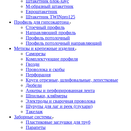
Штакетник блок-хаус
М-образный штакетник
Евроштакетник
Штакетник TWINpro125
Профиль для гипсокартона
Стоечный профиль
Направляющий профиль
Профиль потолочный
Профиль потолочный направляющий
Метизы и крепежные изделия
Саморезы
Комплектующие профиля
Гвозди
Проволока и скобы
Перфорация
Круги отрезные, шлифовальные, лепестковые
Дюбели
Анкеры и перфорированная лента
Шпильки, кляймеры
Электроды и сварочная проволока
Шурупы для лаг и реек (глухари)
Такелаж
Заборные системы
Пластиковые заглушки для труб
Парапеты