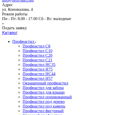
info@prof-stal.com
Адрес
ул. Коновалова, 4
Режим работы
Пн - Пт: 8.00 - 17.00 Сб - Вс: выходные
Подать заявку
Каталог
Профнастил
Профнастил С8
Профнастил С10
Профнастил С20
Профнастил С21
Профнастил НС35
Профнастил Н75
Профнастил HC44
Профнастил Н57
Окрашенный профнастил
Профнастил для забора
Профнастил для крыши
Профнастил оцинкованный
Профнастил под дерево
Профнастил под камень
Профнастил фигурный