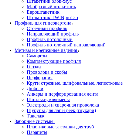
Штакетник блок-хаус
М-образный штакетник
Евроштакетник
Штакетник TWINpro125
Профиль для гипсокартона
Стоечный профиль
Направляющий профиль
Профиль потолочный
Профиль потолочный направляющий
Метизы и крепежные изделия
Саморезы
Комплектующие профиля
Гвозди
Проволока и скобы
Перфорация
Круги отрезные, шлифовальные, лепестковые
Дюбели
Анкеры и перфорированная лента
Шпильки, кляймеры
Электроды и сварочная проволока
Шурупы для лаг и реек (глухари)
Такелаж
Заборные системы
Пластиковые заглушки для труб
Парапеты