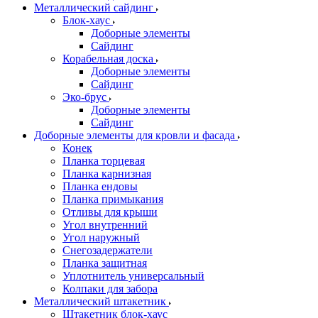
Металлический сайдинг
Блок-хаус
Доборные элементы
Сайдинг
Корабельная доска
Доборные элементы
Сайдинг
Эко-брус
Доборные элементы
Сайдинг
Доборные элементы для кровли и фасада
Конек
Планка торцевая
Планка карнизная
Планка ендовы
Планка примыкания
Отливы для крыши
Угол внутренний
Угол наружный
Снегозадержатели
Планка защитная
Уплотнитель универсальный
Колпаки для забора
Металлический штакетник
Штакетник блок-хаус