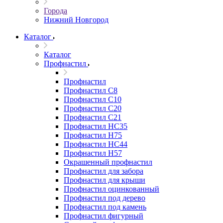
Города
Нижний Новгород
Каталог
Каталог
Профнастил
Профнастил
Профнастил С8
Профнастил С10
Профнастил С20
Профнастил С21
Профнастил НС35
Профнастил Н75
Профнастил HC44
Профнастил Н57
Окрашенный профнастил
Профнастил для забора
Профнастил для крыши
Профнастил оцинкованный
Профнастил под дерево
Профнастил под камень
Профнастил фигурный