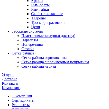
Крюки
Рым болты
Рым гайки
Скобы такелажные
Талрепы
Тросы для растяжки
Цепи
Заборные системы
Пластиковые заглушки для труб
Парапеты
Поперечины
Столбы
Сетка рабица
Сетка рабица оцинкованная
Сетка рабица с полимерным покрытием
Сетка рабица черная
Услуги
Доставка
Контакты
Компания
О компании
Сертификаты
Реквизиты