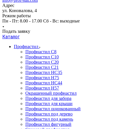
info@prof-stal.com
Адрес
ул. Коновалова, 4
Режим работы
Пн - Пт: 8.00 - 17.00 Сб - Вс: выходные
Подать заявку
Каталог
Профнастил
Профнастил С8
Профнастил С10
Профнастил С20
Профнастил С21
Профнастил НС35
Профнастил Н75
Профнастил HC44
Профнастил Н57
Окрашенный профнастил
Профнастил для забора
Профнастил для крыши
Профнастил оцинкованный
Профнастил под дерево
Профнастил под камень
Профнастил фигурный