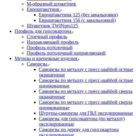
М-образный штакетник
Евроштакетник
Евроштакетник 125 (без завальцовки)
Евроштакетник 156 (с завальцовкой)
Штакетник TWINpro125
Профиль для гипсокартона
Стоечный профиль
Направляющий профиль
Профиль потолочный
Профиль потолочный направляющий
Метизы и крепежные изделия
Саморезы
Саморезы по металлу с пресс-шайбой острые
окрашенные
Саморезы по металлу с пресс-шайбой острые
оцинкованные
Саморезы по металлу с пресс-шайбой сверла
окрашенные
Саморезы по металлу с пресс-шайбой сверла
оцинкованные
Шурупы-саморезы для ГВЛ оксидированные
Саморезы для гипсокартона (по металлу)
оксидированные
Саморезы по дереву для гипсокартона
оксидированные