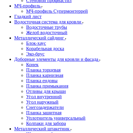
Стеновой профнастил
МЧ-профиль
МЧ-профиль Супермонтеррей
Гладкий лист
Водосточная система для кровли
Водосточные трубы
Желоб водосточный
Металлический сайдинг
Блок-хаус
Корабельная доска
Эко-брус
Доборные элементы для кровли и фасада
Конек
Планка торцевая
Планка карнизная
Планка ендовы
Планка примыкания
Отливы для крыши
Угол внутренний
Угол наружный
Снегозадержатели
Планка защитная
Уплотнитель универсальный
Колпаки для забора
Металлический штакетник