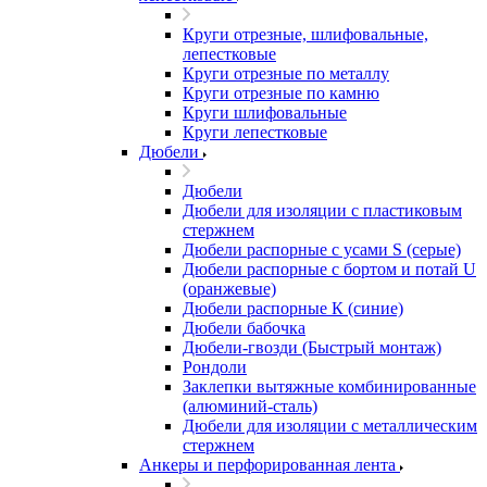
Круги отрезные, шлифовальные,
лепестковые
Круги отрезные по металлу
Круги отрезные по камню
Круги шлифовальные
Круги лепестковые
Дюбели
Дюбели
Дюбели для изоляции с пластиковым
стержнем
Дюбели распорные с усами S (серые)
Дюбели распорные c бортом и потай U
(оранжевые)
Дюбели распорные К (синие)
Дюбели бабочка
Дюбели-гвозди (Быстрый монтаж)
Рондоли
Заклепки вытяжные комбинированные
(алюминий-сталь)
Дюбели для изоляции с металлическим
стержнем
Анкеры и перфорированная лента