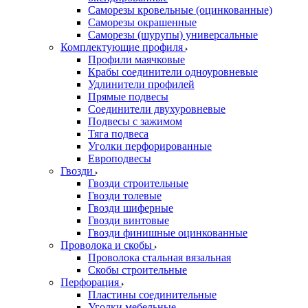
Саморезы кровельные (оцинкованные)
Саморезы окрашенные
Саморезы (шурупы) универсальные
Комплектующие профиля
Профили маячковые
Крабы соединители одноуровневые
Удлинители профилей
Прямые подвесы
Соединители двухуровневые
Подвесы с зажимом
Тяга подвеса
Уголки перфорированные
Европодвесы
Гвозди
Гвозди строительные
Гвозди толевые
Гвозди шиферные
Гвозди винтовые
Гвозди финишные оцинкованные
Проволока и скобы
Проволока стальная вязальная
Скобы строительные
Перфорация
Пластины соединительные
Уголки мебельные