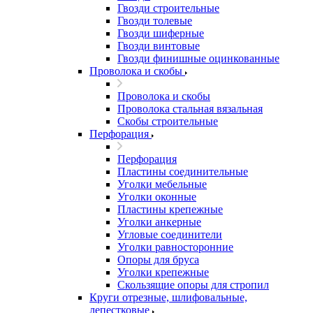
Гвозди строительные
Гвозди толевые
Гвозди шиферные
Гвозди винтовые
Гвозди финишные оцинкованные
Проволока и скобы
Проволока и скобы
Проволока стальная вязальная
Скобы строительные
Перфорация
Перфорация
Пластины соединительные
Уголки мебельные
Уголки оконные
Пластины крепежные
Уголки анкерные
Угловые соединители
Уголки равносторонние
Опоры для бруса
Уголки крепежные
Скользящие опоры для стропил
Круги отрезные, шлифовальные,
лепестковые