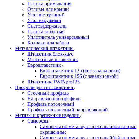
Планка примыкания
Отливы для крыши
Угол внутренний
Угол наружный
Снегозадержатели
Планка защитная
Уплотнитель универсальный
Колпаки для забора
Металлический штакетник
Штакетник блок-хаус
М-образный штакетник
Евроштакетник
Евроштакетник 125 (без завальцовки)
Евроштакетник 156 (с завальцовкой)
Штакетник TWINpro125
Профиль для гипсокартона
Стоечный профиль
Направляющий профиль
Профиль потолочный
Профиль потолочный направляющий
Метизы и крепежные изделия
Саморезы
Саморезы по металлу с пресс-шайбой острые
окрашенные
Саморезы по металлу с пресс-шайбой острые