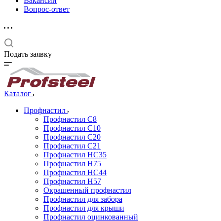
Вакансии
Вопрос-ответ
Подать заявку
Каталог
Профнастил
Профнастил С8
Профнастил С10
Профнастил С20
Профнастил С21
Профнастил НС35
Профнастил Н75
Профнастил HC44
Профнастил Н57
Окрашенный профнастил
Профнастил для забора
Профнастил для крыши
Профнастил оцинкованный