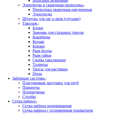
Шпильки резьбовые
Электроды и сварочная проволока
Проволока сварочная омедненная
Электроды
Шурупы для лаг и реек (глухари)
Такелаж
Блоки
Зажимы для стальных тросов
Карабины
Коуши
Крюки
Рым болты
Рым гайки
Скобы такелажные
Талрепы
Тросы для растяжки
Цепи
Заборные системы
Пластиковые заглушки для труб
Парапеты
Поперечины
Столбы
Сетка рабица
Сетка рабица оцинкованная
Сетка рабица с полимерным покрытием