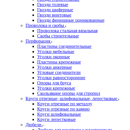
Гвозди толевые
Гвозди шиферные
Гвозди винтовые
Гвозди финишные оцинкованные
Проволока и скобы
Проволока стальная вязальная
Скобы строительные
Перфорация
Пластины соединительные
Уголки мебельные
Уголки оконные
Пластины крепежные
Уголки анкерные
Угловые соединители
Уголки равносторонние
Опоры для бруса
Уголки крепежные
Скользящие опоры для стропил
Круги отрезные, шлифовальные, лепестковые
Круги отрезные по металлу
Круги отрезные по камню
Круги шлифовальные
Круги лепестковые
Дюбели
Дюбели для изоляции с пластиковым