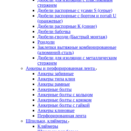
стержнем
Дюбели распорные с усами S (серые)
Дюбели распорные c бортом и потай U
(оранжевые)
Дюбели распорные К (синие)
Дюбели бабочка
Дюбели-гвозди (Быстрый монтаж)
Рондоли
Заклепки вытяжные комбинированные
(алюминий-сталь)
Дюбели для изоляции с металлическим
стержнем
Анкеры и перфорированная лента
Анкеры забивные
Анкеры типа клин
Анкеры рамные
Анкерные болты
Анкерные болты с кольцом
Анкерные болты с крюком
Анкерные болты с гайкой
Анкеры клиновые
Перфорированная лента
Шпильки, кляймеры
Кляймеры