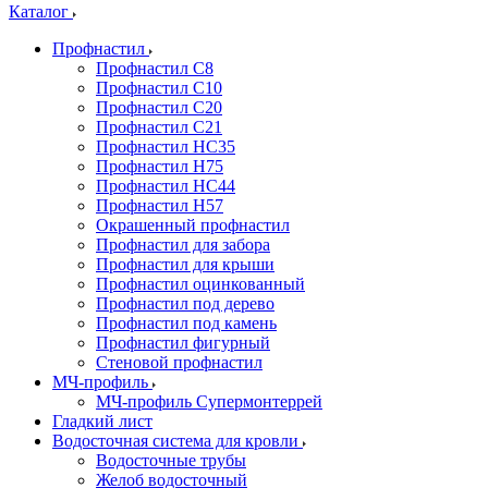
Каталог
Профнастил
Профнастил С8
Профнастил С10
Профнастил С20
Профнастил С21
Профнастил НС35
Профнастил Н75
Профнастил HC44
Профнастил Н57
Окрашенный профнастил
Профнастил для забора
Профнастил для крыши
Профнастил оцинкованный
Профнастил под дерево
Профнастил под камень
Профнастил фигурный
Стеновой профнастил
МЧ-профиль
МЧ-профиль Супермонтеррей
Гладкий лист
Водосточная система для кровли
Водосточные трубы
Желоб водосточный