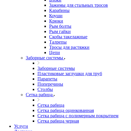
Зажимы для стальных тросов
Карабины
Коуши
Крюки
Рым болты
Рым гайки
Скобы такелажные
Талрепы
Тросы для растяжки
Цепи
Заборные системы
Заборные системы
Пластиковые заглушки для труб
Парапеты
Поперечины
Столбы
Сетка рабица
Сетка рабица
Сетка рабица оцинкованная
Сетка рабица с полимерным покрытием
Сетка рабица черная
Услуги