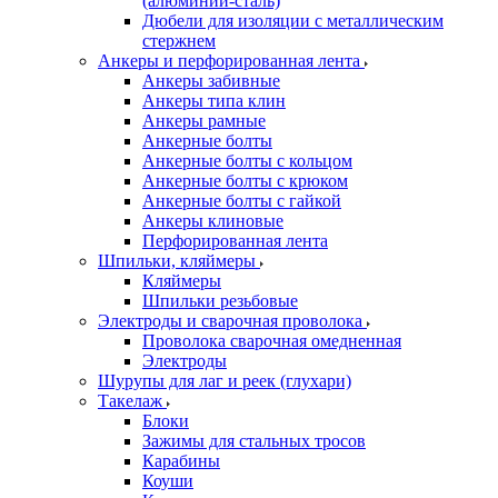
(алюминий-сталь)
Дюбели для изоляции с металлическим
стержнем
Анкеры и перфорированная лента
Анкеры забивные
Анкеры типа клин
Анкеры рамные
Анкерные болты
Анкерные болты с кольцом
Анкерные болты с крюком
Анкерные болты с гайкой
Анкеры клиновые
Перфорированная лента
Шпильки, кляймеры
Кляймеры
Шпильки резьбовые
Электроды и сварочная проволока
Проволока сварочная омедненная
Электроды
Шурупы для лаг и реек (глухари)
Такелаж
Блоки
Зажимы для стальных тросов
Карабины
Коуши