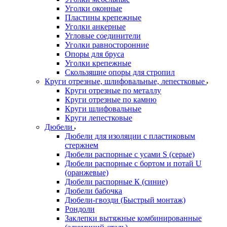
Уголки оконные
Пластины крепежные
Уголки анкерные
Угловые соединители
Уголки равносторонние
Опоры для бруса
Уголки крепежные
Скользящие опоры для стропил
Круги отрезные, шлифовальные, лепестковые
Круги отрезные по металлу
Круги отрезные по камню
Круги шлифовальные
Круги лепестковые
Дюбели
Дюбели для изоляции с пластиковым
стержнем
Дюбели распорные с усами S (серые)
Дюбели распорные c бортом и потай U
(оранжевые)
Дюбели распорные К (синие)
Дюбели бабочка
Дюбели-гвозди (Быстрый монтаж)
Рондоли
Заклепки вытяжные комбинированные