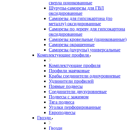
сверла оцинкованные
Шурупы-саморезы для ГВЛ
оксидированные
Саморезы для гипсокартона (по
металлу) оксидированные
Саморезы по дереву для гипсокартона
оксидированные
Саморезы кровельные (оцинкованные)
Саморезы окрашенные
Саморезы (шурупы) универсальные
Комплектующие профиля
Комплектующие профиля
Профили маячковые
Крабы соединители одноуровневые
Удлинители профилей
Прямые подвесы
Соединители двухуровневые
Подвесы с зажимом
Тяга подвеса
Уголки перфорированные
Европодвесы
Гвозди
Гвозди