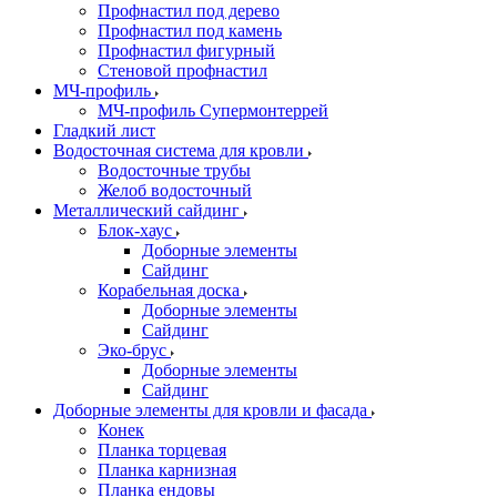
Профнастил под дерево
Профнастил под камень
Профнастил фигурный
Стеновой профнастил
МЧ-профиль
МЧ-профиль Супермонтеррей
Гладкий лист
Водосточная система для кровли
Водосточные трубы
Желоб водосточный
Металлический сайдинг
Блок-хаус
Доборные элементы
Сайдинг
Корабельная доска
Доборные элементы
Сайдинг
Эко-брус
Доборные элементы
Сайдинг
Доборные элементы для кровли и фасада
Конек
Планка торцевая
Планка карнизная
Планка ендовы