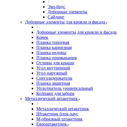
Эко-брус
Доборные элементы
Сайдинг
Доборные элементы для кровли и фасада
Доборные элементы для кровли и фасада
Конек
Планка торцевая
Планка карнизная
Планка ендовы
Планка примыкания
Отливы для крыши
Угол внутренний
Угол наружный
Снегозадержатели
Планка защитная
Уплотнитель универсальный
Колпаки для забора
Металлический штакетник
Металлический штакетник
Штакетник блок-хаус
М-образный штакетник
Евроштакетник