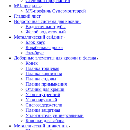
Стеновой профнастил
МЧ-профиль
МЧ-профиль Супермонтеррей
Гладкий лист
Водосточная система для кровли
Водосточные трубы
Желоб водосточный
Металлический сайдинг
Блок-хаус
Корабельная доска
Эко-брус
Доборные элементы для кровли и фасада
Конек
Планка торцевая
Планка карнизная
Планка ендовы
Планка примыкания
Отливы для крыши
Угол внутренний
Угол наружный
Снегозадержатели
Планка защитная
Уплотнитель универсальный
Колпаки для забора
Металлический штакетник