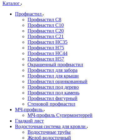
Каталог
Профнастил
Профнастил С8
Профнастил С10
Профнастил С20
Профнастил С21
Профнастил НС35
Профнастил Н75
Профнастил HC44
Профнастил Н57
Окрашенный профнастил
Профнастил для забора
Профнастил для крыши
Профнастил оцинкованный
Профнастил под дерево
Профнастил под камень
Профнастил фигурный
Стеновой профнастил
МЧ-профиль
МЧ-профиль Супермонтеррей
Гладкий лист
Водосточная система для кровли
Водосточные трубы
Желоб водосточный