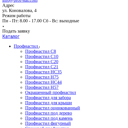
info@prof-stal.com
Адрес
ул. Коновалова, 4
Режим работы
Пн - Пт: 8.00 - 17.00 Сб - Вс: выходные
Подать заявку
Каталог
Профнастил
Профнастил С8
Профнастил С10
Профнастил С20
Профнастил С21
Профнастил НС35
Профнастил Н75
Профнастил HC44
Профнастил Н57
Окрашенный профнастил
Профнастил для забора
Профнастил для крыши
Профнастил оцинкованный
Профнастил под дерево
Профнастил под камень
Профнастил фигурный