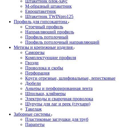
Штакетник блок-хаус
М-образный штакетник
Евроштакетник
Штакетник TWINpro125
Профиль для гипсокартона
Стоечный профиль
Направляющий профиль
Профиль потолочный
Профиль потолочный направляющий
Метизы и крепежные изделия
Саморезы
Комплектующие профиля
Гвозди
Проволока и скобы
Перфорация
Круги отрезные, шлифовальные, лепестковые
Дюбели
Анкеры и перфорированная лента
Шпильки, кляймеры
Электроды и сварочная проволока
Шурупы для лаг и реек (глухари)
Такелаж
Заборные системы
Пластиковые заглушки для труб
Парапеты