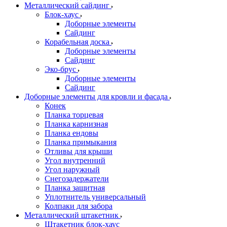
Металлический сайдинг
Блок-хаус
Доборные элементы
Сайдинг
Корабельная доска
Доборные элементы
Сайдинг
Эко-брус
Доборные элементы
Сайдинг
Доборные элементы для кровли и фасада
Конек
Планка торцевая
Планка карнизная
Планка ендовы
Планка примыкания
Отливы для крыши
Угол внутренний
Угол наружный
Снегозадержатели
Планка защитная
Уплотнитель универсальный
Колпаки для забора
Металлический штакетник
Штакетник блок-хаус