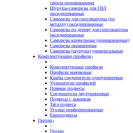
сверла оцинкованные
Шурупы-саморезы для ГВЛ
оксидированные
Саморезы для гипсокартона (по
металлу) оксидированные
Саморезы по дереву для гипсокартона
оксидированные
Саморезы кровельные (оцинкованные)
Саморезы окрашенные
Саморезы (шурупы) универсальные
Комплектующие профиля
Комплектующие профиля
Профили маячковые
Крабы соединители одноуровневые
Удлинители профилей
Прямые подвесы
Соединители двухуровневые
Подвесы с зажимом
Тяга подвеса
Уголки перфорированные
Европодвесы
Гвозди
Гвозди