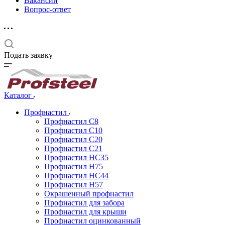
Вакансии
Вопрос-ответ
Подать заявку
Каталог
Профнастил
Профнастил С8
Профнастил С10
Профнастил С20
Профнастил С21
Профнастил НС35
Профнастил Н75
Профнастил HC44
Профнастил Н57
Окрашенный профнастил
Профнастил для забора
Профнастил для крыши
Профнастил оцинкованный