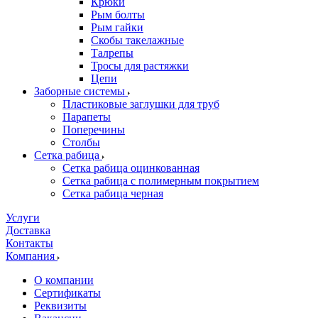
Крюки
Рым болты
Рым гайки
Скобы такелажные
Талрепы
Тросы для растяжки
Цепи
Заборные системы
Пластиковые заглушки для труб
Парапеты
Поперечины
Столбы
Сетка рабица
Сетка рабица оцинкованная
Сетка рабица с полимерным покрытием
Сетка рабица черная
Услуги
Доставка
Контакты
Компания
О компании
Сертификаты
Реквизиты