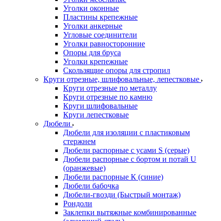
Уголки оконные
Пластины крепежные
Уголки анкерные
Угловые соединители
Уголки равносторонние
Опоры для бруса
Уголки крепежные
Скользящие опоры для стропил
Круги отрезные, шлифовальные, лепестковые
Круги отрезные по металлу
Круги отрезные по камню
Круги шлифовальные
Круги лепестковые
Дюбели
Дюбели для изоляции с пластиковым
стержнем
Дюбели распорные с усами S (серые)
Дюбели распорные c бортом и потай U
(оранжевые)
Дюбели распорные К (синие)
Дюбели бабочка
Дюбели-гвозди (Быстрый монтаж)
Рондоли
Заклепки вытяжные комбинированные