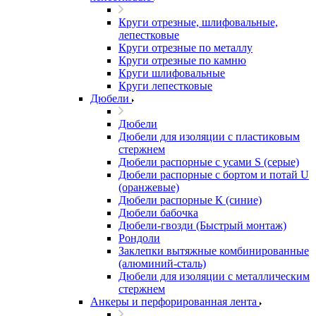
Круги отрезные, шлифовальные,
лепестковые
Круги отрезные по металлу
Круги отрезные по камню
Круги шлифовальные
Круги лепестковые
Дюбели
Дюбели
Дюбели для изоляции с пластиковым
стержнем
Дюбели распорные с усами S (серые)
Дюбели распорные c бортом и потай U
(оранжевые)
Дюбели распорные К (синие)
Дюбели бабочка
Дюбели-гвозди (Быстрый монтаж)
Рондоли
Заклепки вытяжные комбинированные
(алюминий-сталь)
Дюбели для изоляции с металлическим
стержнем
Анкеры и перфорированная лента