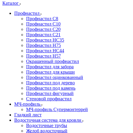
Каталог
Профнастил
Профнастил С8
Профнастил С10
Профнастил С20
Профнастил С21
Профнастил НС35
Профнастил Н75
Профнастил HC44
Профнастил Н57
Окрашенный профнастил
Профнастил для забора
Профнастил для крыши
Профнастил оцинкованный
Профнастил под дерево
Профнастил под камень
Профнастил фигурный
Стеновой профнастил
МЧ-профиль
МЧ-профиль Супермонтеррей
Гладкий лист
Водосточная система для кровли
Водосточные трубы
Желоб водосточный