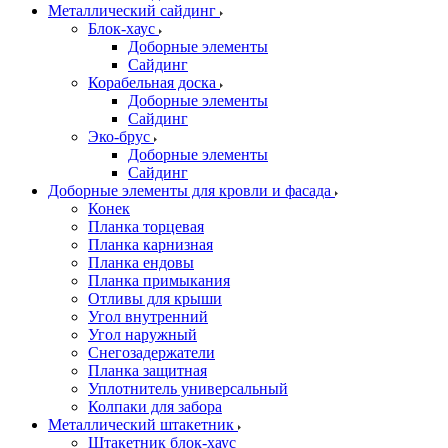
Металлический сайдинг
Блок-хаус
Доборные элементы
Сайдинг
Корабельная доска
Доборные элементы
Сайдинг
Эко-брус
Доборные элементы
Сайдинг
Доборные элементы для кровли и фасада
Конек
Планка торцевая
Планка карнизная
Планка ендовы
Планка примыкания
Отливы для крыши
Угол внутренний
Угол наружный
Снегозадержатели
Планка защитная
Уплотнитель универсальный
Колпаки для забора
Металлический штакетник
Штакетник блок-хаус