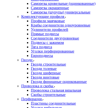
Саморезы кровельные (оцинкованные)
Саморезы окрашенные
Саморезы (шурупы) универсальные
Комплектующие профиля
Профили маячковые
Крабы соединители одноуровневые
Удлинители профилей
Прямые подвесы
Соединители двухуровневые
Подвесы с зажимом
Тяга подвеса
Уголки перфорированные
Европодвесы
Гвозди
Гвозди строительные
Гвозди толевые
Гвозди шиферные
Гвозди винтовые
Гвозди финишные оцинкованные
Проволока и скобы
Проволока стальная вязальная
Скобы строительные
Перфорация
Пластины соединительные
Уголки мебельные