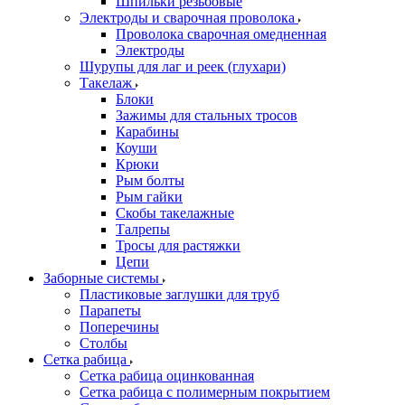
Шпильки резьбовые
Электроды и сварочная проволока
Проволока сварочная омедненная
Электроды
Шурупы для лаг и реек (глухари)
Такелаж
Блоки
Зажимы для стальных тросов
Карабины
Коуши
Крюки
Рым болты
Рым гайки
Скобы такелажные
Талрепы
Тросы для растяжки
Цепи
Заборные системы
Пластиковые заглушки для труб
Парапеты
Поперечины
Столбы
Сетка рабица
Сетка рабица оцинкованная
Сетка рабица с полимерным покрытием