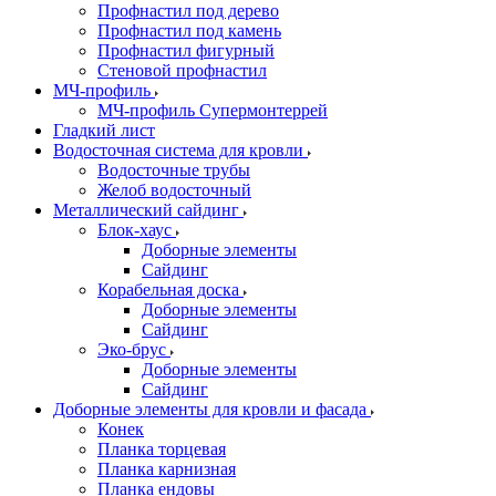
Профнастил под дерево
Профнастил под камень
Профнастил фигурный
Стеновой профнастил
МЧ-профиль
МЧ-профиль Супермонтеррей
Гладкий лист
Водосточная система для кровли
Водосточные трубы
Желоб водосточный
Металлический сайдинг
Блок-хаус
Доборные элементы
Сайдинг
Корабельная доска
Доборные элементы
Сайдинг
Эко-брус
Доборные элементы
Сайдинг
Доборные элементы для кровли и фасада
Конек
Планка торцевая
Планка карнизная
Планка ендовы