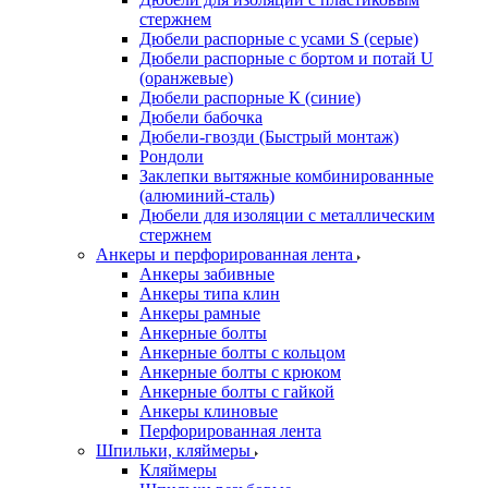
стержнем
Дюбели распорные с усами S (серые)
Дюбели распорные c бортом и потай U
(оранжевые)
Дюбели распорные К (синие)
Дюбели бабочка
Дюбели-гвозди (Быстрый монтаж)
Рондоли
Заклепки вытяжные комбинированные
(алюминий-сталь)
Дюбели для изоляции с металлическим
стержнем
Анкеры и перфорированная лента
Анкеры забивные
Анкеры типа клин
Анкеры рамные
Анкерные болты
Анкерные болты с кольцом
Анкерные болты с крюком
Анкерные болты с гайкой
Анкеры клиновые
Перфорированная лента
Шпильки, кляймеры
Кляймеры