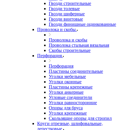
Гвозди строительные
Гвозди толевые
Гвозди шиферные
Гвозди винтовые
Гвозди финишные оцинкованные
Проволока и скобы
Проволока и скобы
Проволока стальная вязальная
Скобы строительные
Перфорация
Перфорация
Пластины соединительные
Уголки мебельные
Уголки оконные
Пластины крепежные
Уголки анкерные
Угловые соединители
Уголки равносторонние
Опоры для бруса
Уголки крепежные
Скользящие опоры для стропил
Круги отрезные, шлифовальные,
лепестковые