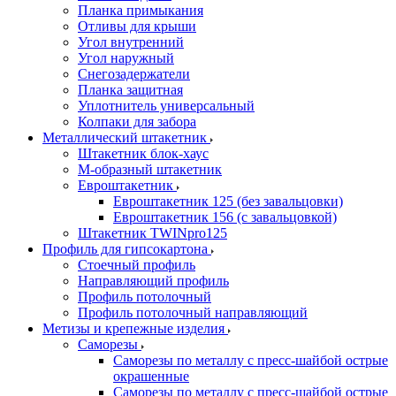
Планка примыкания
Отливы для крыши
Угол внутренний
Угол наружный
Снегозадержатели
Планка защитная
Уплотнитель универсальный
Колпаки для забора
Металлический штакетник
Штакетник блок-хаус
М-образный штакетник
Евроштакетник
Евроштакетник 125 (без завальцовки)
Евроштакетник 156 (с завальцовкой)
Штакетник TWINpro125
Профиль для гипсокартона
Стоечный профиль
Направляющий профиль
Профиль потолочный
Профиль потолочный направляющий
Метизы и крепежные изделия
Саморезы
Саморезы по металлу с пресс-шайбой острые
окрашенные
Саморезы по металлу с пресс-шайбой острые