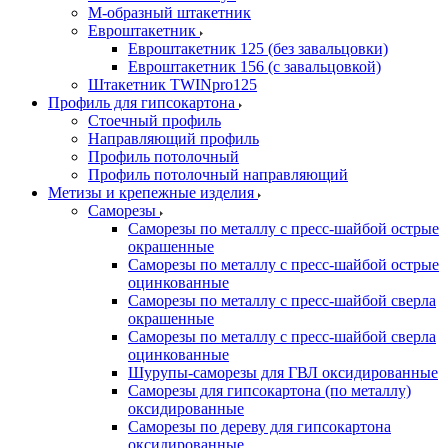
М-образный штакетник
Евроштакетник
Евроштакетник 125 (без завальцовки)
Евроштакетник 156 (с завальцовкой)
Штакетник TWINpro125
Профиль для гипсокартона
Стоечный профиль
Направляющий профиль
Профиль потолочный
Профиль потолочный направляющий
Метизы и крепежные изделия
Саморезы
Саморезы по металлу с пресс-шайбой острые
окрашенные
Саморезы по металлу с пресс-шайбой острые
оцинкованные
Саморезы по металлу с пресс-шайбой сверла
окрашенные
Саморезы по металлу с пресс-шайбой сверла
оцинкованные
Шурупы-саморезы для ГВЛ оксидированные
Саморезы для гипсокартона (по металлу)
оксидированные
Саморезы по дереву для гипсокартона
оксидированные