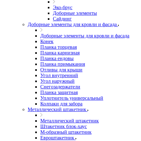
Эко-брус
Доборные элементы
Сайдинг
Доборные элементы для кровли и фасада
Доборные элементы для кровли и фасада
Конек
Планка торцевая
Планка карнизная
Планка ендовы
Планка примыкания
Отливы для крыши
Угол внутренний
Угол наружный
Снегозадержатели
Планка защитная
Уплотнитель универсальный
Колпаки для забора
Металлический штакетник
Металлический штакетник
Штакетник блок-хаус
М-образный штакетник
Евроштакетник