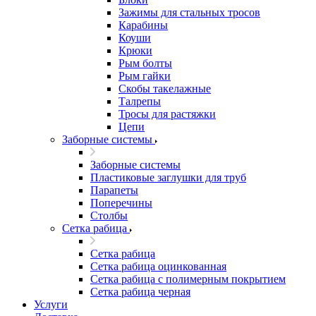
Зажимы для стальных тросов
Карабины
Коуши
Крюки
Рым болты
Рым гайки
Скобы такелажные
Талрепы
Тросы для растяжки
Цепи
Заборные системы
Заборные системы
Пластиковые заглушки для труб
Парапеты
Поперечины
Столбы
Сетка рабица
Сетка рабица
Сетка рабица оцинкованная
Сетка рабица с полимерным покрытием
Сетка рабица черная
Услуги