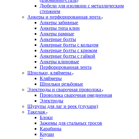
(алюминий-сталь)
Дюбели для изоляции с металлическим
стержнем
Анкеры и перфорированная лента
Анкеры забивные
Анкеры типа клин
Анкеры рамные
Анкерные болты
Анкерные болты с кольцом
Анкерные болты с крюком
Анкерные болты с гайкой
Анкеры клиновые
Перфорированная лента
Шпильки, кляймеры
Кляймеры
Шпильки резьбовые
Электроды и сварочная проволока
Проволока сварочная омедненная
Электроды
Шурупы для лаг и реек (глухари)
Такелаж
Блоки
Зажимы для стальных тросов
Карабины
Коуши