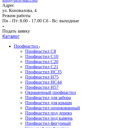
info@prof-stal.com
Адрес
ул. Коновалова, 4
Режим работы
Пн - Пт: 8.00 - 17.00 Сб - Вс: выходные
Подать заявку
Каталог
Профнастил
Профнастил С8
Профнастил С10
Профнастил С20
Профнастил С21
Профнастил НС35
Профнастил Н75
Профнастил HC44
Профнастил Н57
Окрашенный профнастил
Профнастил для забора
Профнастил для крыши
Профнастил оцинкованный
Профнастил под дерево
Профнастил под камень
Профнастил фигурный