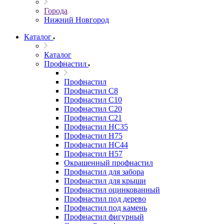
Города
Нижний Новгород
Каталог
Каталог
Профнастил
Профнастил
Профнастил С8
Профнастил С10
Профнастил С20
Профнастил С21
Профнастил НС35
Профнастил Н75
Профнастил HC44
Профнастил Н57
Окрашенный профнастил
Профнастил для забора
Профнастил для крыши
Профнастил оцинкованный
Профнастил под дерево
Профнастил под камень
Профнастил фигурный