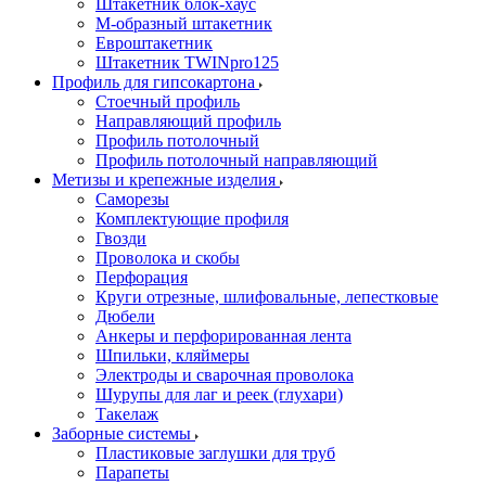
Штакетник блок-хаус
М-образный штакетник
Евроштакетник
Штакетник TWINpro125
Профиль для гипсокартона
Стоечный профиль
Направляющий профиль
Профиль потолочный
Профиль потолочный направляющий
Метизы и крепежные изделия
Саморезы
Комплектующие профиля
Гвозди
Проволока и скобы
Перфорация
Круги отрезные, шлифовальные, лепестковые
Дюбели
Анкеры и перфорированная лента
Шпильки, кляймеры
Электроды и сварочная проволока
Шурупы для лаг и реек (глухари)
Такелаж
Заборные системы
Пластиковые заглушки для труб
Парапеты