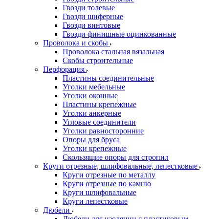
Гвозди толевые
Гвозди шиферные
Гвозди винтовые
Гвозди финишные оцинкованные
Проволока и скобы
Проволока стальная вязальная
Скобы строительные
Перфорация
Пластины соединительные
Уголки мебельные
Уголки оконные
Пластины крепежные
Уголки анкерные
Угловые соединители
Уголки равносторонние
Опоры для бруса
Уголки крепежные
Скользящие опоры для стропил
Круги отрезные, шлифовальные, лепестковые
Круги отрезные по металлу
Круги отрезные по камню
Круги шлифовальные
Круги лепестковые
Дюбели
Дюбели для изоляции с пластиковым