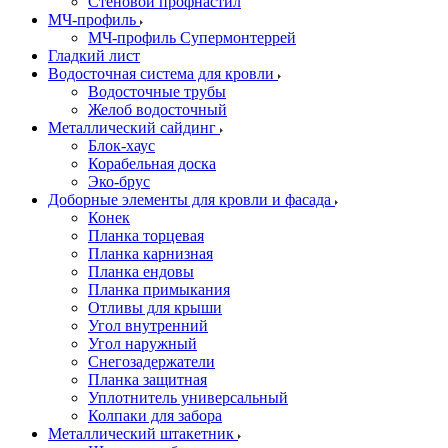
Стеновой профнастил
МЧ-профиль
МЧ-профиль Супермонтеррей
Гладкий лист
Водосточная система для кровли
Водосточные трубы
Желоб водосточный
Металлический сайдинг
Блок-хаус
Корабельная доска
Эко-брус
Доборные элементы для кровли и фасада
Конек
Планка торцевая
Планка карнизная
Планка ендовы
Планка примыкания
Отливы для крыши
Угол внутренний
Угол наружный
Снегозадержатели
Планка защитная
Уплотнитель универсальный
Колпаки для забора
Металлический штакетник