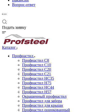
Вакансии
Вопрос-ответ
Подать заявку
Каталог
Профнастил
Профнастил С8
Профнастил С10
Профнастил С20
Профнастил С21
Профнастил НС35
Профнастил Н75
Профнастил HC44
Профнастил Н57
Окрашенный профнастил
Профнастил для забора
Профнастил для крыши
Профнастил оцинкованный