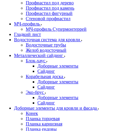
Профнастил под дерево
Профнастил под камень
Профнастил фигурный
Стеновой профнастил
МЧ-профиль
МЧ-профиль Супермонтеррей
Гладкий лист
Водосточная система для кровли
Водосточные трубы
Желоб водосточный
Металлический сайдинг
Блок-хаус
Доборные элементы
Сайдинг
Корабельная доска
Доборные элементы
Сайдинг
Эко-брус
Доборные элементы
Сайдинг
Доборные элементы для кровли и фасада
Конек
Планка торцевая
Планка карнизная
Планка ендовы