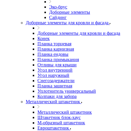
Эко-брус
Доборные элементы
Сайдинг
Доборные элементы для кровли и фасада
Доборные элементы для кровли и фасада
Конек
Планка торцевая
Планка карнизная
Планка ендовы
Планка примыкания
Отливы для крыши
Угол внутренний
Угол наружный
Снегозадержатели
Планка защитная
Уплотнитель универсальный
Колпаки для забора
Металлический штакетник
Металлический штакетник
Штакетник блок-хаус
М-образный штакетник
Евроштакетник