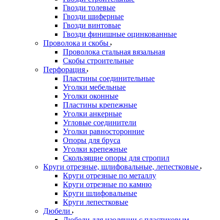
Гвозди толевые
Гвозди шиферные
Гвозди винтовые
Гвозди финишные оцинкованные
Проволока и скобы
Проволока стальная вязальная
Скобы строительные
Перфорация
Пластины соединительные
Уголки мебельные
Уголки оконные
Пластины крепежные
Уголки анкерные
Угловые соединители
Уголки равносторонние
Опоры для бруса
Уголки крепежные
Скользящие опоры для стропил
Круги отрезные, шлифовальные, лепестковые
Круги отрезные по металлу
Круги отрезные по камню
Круги шлифовальные
Круги лепестковые
Дюбели
Дюбели для изоляции с пластиковым