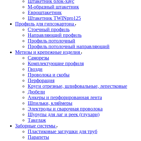
Штакетник блок-хаус
М-образный штакетник
Евроштакетник
Штакетник TWINpro125
Профиль для гипсокартона
Стоечный профиль
Направляющий профиль
Профиль потолочный
Профиль потолочный направляющий
Метизы и крепежные изделия
Саморезы
Комплектующие профиля
Гвозди
Проволока и скобы
Перфорация
Круги отрезные, шлифовальные, лепестковые
Дюбели
Анкеры и перфорированная лента
Шпильки, кляймеры
Электроды и сварочная проволока
Шурупы для лаг и реек (глухари)
Такелаж
Заборные системы
Пластиковые заглушки для труб
Парапеты