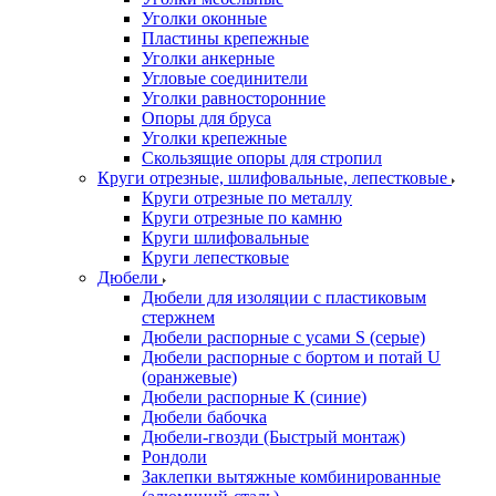
Уголки оконные
Пластины крепежные
Уголки анкерные
Угловые соединители
Уголки равносторонние
Опоры для бруса
Уголки крепежные
Скользящие опоры для стропил
Круги отрезные, шлифовальные, лепестковые
Круги отрезные по металлу
Круги отрезные по камню
Круги шлифовальные
Круги лепестковые
Дюбели
Дюбели для изоляции с пластиковым
стержнем
Дюбели распорные с усами S (серые)
Дюбели распорные c бортом и потай U
(оранжевые)
Дюбели распорные К (синие)
Дюбели бабочка
Дюбели-гвозди (Быстрый монтаж)
Рондоли
Заклепки вытяжные комбинированные