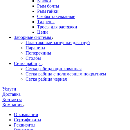
Крюки
Рым болты
Рым гайки
Скобы такелажные
Талрепы
Тросы для растяжки
Цепи
Заборные системы
Пластиковые заглушки для труб
Парапеты
Поперечины
Столбы
Сетка рабица
Сетка рабица оцинкованная
Сетка рабица с полимерным покрытием
Сетка рабица черная
Услуги
Доставка
Контакты
Компания
О компании
Сертификаты
Реквизиты