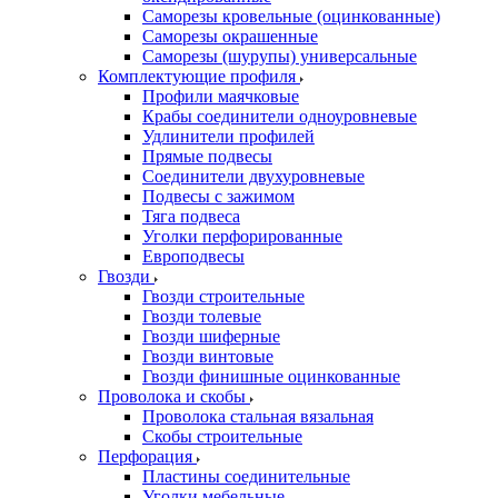
Саморезы кровельные (оцинкованные)
Саморезы окрашенные
Саморезы (шурупы) универсальные
Комплектующие профиля
Профили маячковые
Крабы соединители одноуровневые
Удлинители профилей
Прямые подвесы
Соединители двухуровневые
Подвесы с зажимом
Тяга подвеса
Уголки перфорированные
Европодвесы
Гвозди
Гвозди строительные
Гвозди толевые
Гвозди шиферные
Гвозди винтовые
Гвозди финишные оцинкованные
Проволока и скобы
Проволока стальная вязальная
Скобы строительные
Перфорация
Пластины соединительные
Уголки мебельные