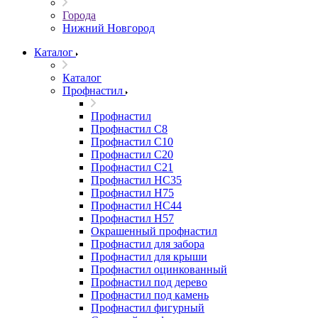
Города
Нижний Новгород
Каталог
Каталог
Профнастил
Профнастил
Профнастил С8
Профнастил С10
Профнастил С20
Профнастил С21
Профнастил НС35
Профнастил Н75
Профнастил HC44
Профнастил Н57
Окрашенный профнастил
Профнастил для забора
Профнастил для крыши
Профнастил оцинкованный
Профнастил под дерево
Профнастил под камень
Профнастил фигурный