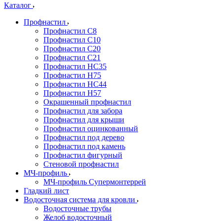
Каталог
Профнастил
Профнастил С8
Профнастил С10
Профнастил С20
Профнастил С21
Профнастил НС35
Профнастил Н75
Профнастил HC44
Профнастил Н57
Окрашенный профнастил
Профнастил для забора
Профнастил для крыши
Профнастил оцинкованный
Профнастил под дерево
Профнастил под камень
Профнастил фигурный
Стеновой профнастил
МЧ-профиль
МЧ-профиль Супермонтеррей
Гладкий лист
Водосточная система для кровли
Водосточные трубы
Желоб водосточный