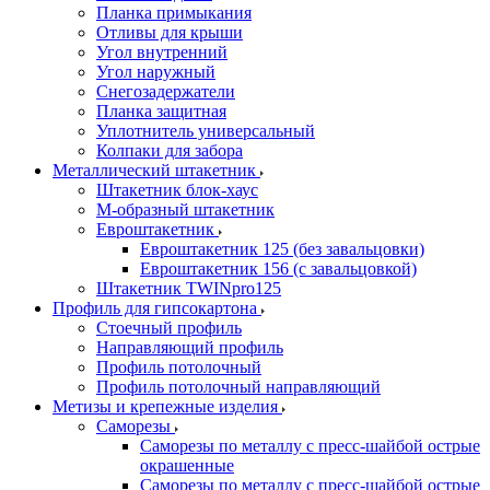
Планка примыкания
Отливы для крыши
Угол внутренний
Угол наружный
Снегозадержатели
Планка защитная
Уплотнитель универсальный
Колпаки для забора
Металлический штакетник
Штакетник блок-хаус
М-образный штакетник
Евроштакетник
Евроштакетник 125 (без завальцовки)
Евроштакетник 156 (с завальцовкой)
Штакетник TWINpro125
Профиль для гипсокартона
Стоечный профиль
Направляющий профиль
Профиль потолочный
Профиль потолочный направляющий
Метизы и крепежные изделия
Саморезы
Саморезы по металлу с пресс-шайбой острые
окрашенные
Саморезы по металлу с пресс-шайбой острые