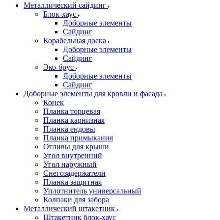
Металлический сайдинг
Блок-хаус
Доборные элементы
Сайдинг
Корабельная доска
Доборные элементы
Сайдинг
Эко-брус
Доборные элементы
Сайдинг
Доборные элементы для кровли и фасада
Конек
Планка торцевая
Планка карнизная
Планка ендовы
Планка примыкания
Отливы для крыши
Угол внутренний
Угол наружный
Снегозадержатели
Планка защитная
Уплотнитель универсальный
Колпаки для забора
Металлический штакетник
Штакетник блок-хаус