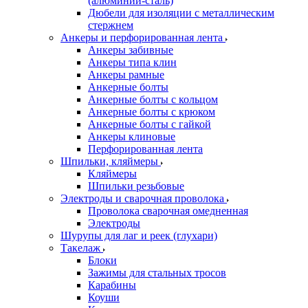
(алюминий-сталь)
Дюбели для изоляции с металлическим
стержнем
Анкеры и перфорированная лента
Анкеры забивные
Анкеры типа клин
Анкеры рамные
Анкерные болты
Анкерные болты с кольцом
Анкерные болты с крюком
Анкерные болты с гайкой
Анкеры клиновые
Перфорированная лента
Шпильки, кляймеры
Кляймеры
Шпильки резьбовые
Электроды и сварочная проволока
Проволока сварочная омедненная
Электроды
Шурупы для лаг и реек (глухари)
Такелаж
Блоки
Зажимы для стальных тросов
Карабины
Коуши