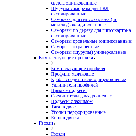
сверла оцинкованные
Шурупы-саморезы для ГВЛ
оксидированные
Саморезы для гипсокартона (по
металлу) оксидированные
Саморезы по дереву для гипсокартона
оксидированные
Саморезы кровельные (оцинкованные)
Саморезы окрашенные
Саморезы (шурупы) универсальные
Комплектующие профиля
Комплектующие профиля
Профили маячковые
Крабы соединители одноуровневые
Удлинители профилей
Прямые подвесы
Соединители двухуровневые
Подвесы с зажимом
Тяга подвеса
Уголки перфорированные
Европодвесы
Гвозди
Гвозди