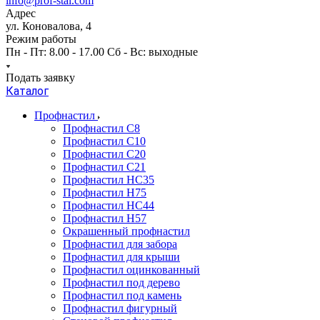
info@prof-stal.com
Адрес
ул. Коновалова, 4
Режим работы
Пн - Пт: 8.00 - 17.00 Сб - Вс: выходные
Подать заявку
Каталог
Профнастил
Профнастил С8
Профнастил С10
Профнастил С20
Профнастил С21
Профнастил НС35
Профнастил Н75
Профнастил HC44
Профнастил Н57
Окрашенный профнастил
Профнастил для забора
Профнастил для крыши
Профнастил оцинкованный
Профнастил под дерево
Профнастил под камень
Профнастил фигурный