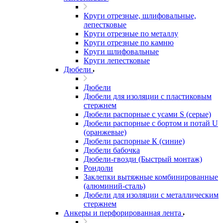
Круги отрезные, шлифовальные,
лепестковые
Круги отрезные по металлу
Круги отрезные по камню
Круги шлифовальные
Круги лепестковые
Дюбели
Дюбели
Дюбели для изоляции с пластиковым
стержнем
Дюбели распорные с усами S (серые)
Дюбели распорные c бортом и потай U
(оранжевые)
Дюбели распорные К (синие)
Дюбели бабочка
Дюбели-гвозди (Быстрый монтаж)
Рондоли
Заклепки вытяжные комбинированные
(алюминий-сталь)
Дюбели для изоляции с металлическим
стержнем
Анкеры и перфорированная лента