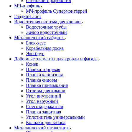
Стеновой профнастил
МЧ-профиль
МЧ-профиль Супермонтеррей
Гладкий лист
Водосточная система для кровли
Водосточные трубы
Желоб водосточный
Металлический сайдинг
Блок-хаус
Корабельная доска
Эко-брус
Доборные элементы для кровли и фасада
Конек
Планка торцевая
Планка карнизная
Планка ендовы
Планка примыкания
Отливы для крыши
Угол внутренний
Угол наружный
Снегозадержатели
Планка защитная
Уплотнитель универсальный
Колпаки для забора
Металлический штакетник