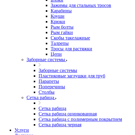
Зажимы для стальных тросов
Карабины
Коуши
Крюки
Рым болты
Рым гайки
Скобы такелажные
Талрепы
Тросы для растяжки
Цепи
Заборные системы
Заборные системы
Пластиковые заглушки для труб
Парапеты
Поперечины
Столбы
Сетка рабица
Сетка рабица
Сетка рабица оцинкованная
Сетка рабица с полимерным покрытием
Сетка рабица черная
Услуги