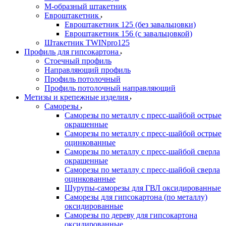
М-образный штакетник
Евроштакетник
Евроштакетник 125 (без завальцовки)
Евроштакетник 156 (с завальцовкой)
Штакетник TWINpro125
Профиль для гипсокартона
Стоечный профиль
Направляющий профиль
Профиль потолочный
Профиль потолочный направляющий
Метизы и крепежные изделия
Саморезы
Саморезы по металлу с пресс-шайбой острые
окрашенные
Саморезы по металлу с пресс-шайбой острые
оцинкованные
Саморезы по металлу с пресс-шайбой сверла
окрашенные
Саморезы по металлу с пресс-шайбой сверла
оцинкованные
Шурупы-саморезы для ГВЛ оксидированные
Саморезы для гипсокартона (по металлу)
оксидированные
Саморезы по дереву для гипсокартона
оксидированные