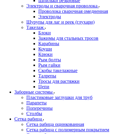
Шпильки резьбовые
Электроды и сварочная проволока
Проволока сварочная омедненная
Электроды
Шурупы для лаг и реек (глухари)
Такелаж
Блоки
Зажимы для стальных тросов
Карабины
Коуши
Крюки
Рым болты
Рым гайки
Скобы такелажные
Талрепы
Тросы для растяжки
Цепи
Заборные системы
Пластиковые заглушки для труб
Парапеты
Поперечины
Столбы
Сетка рабица
Сетка рабица оцинкованная
Сетка рабица с полимерным покрытием