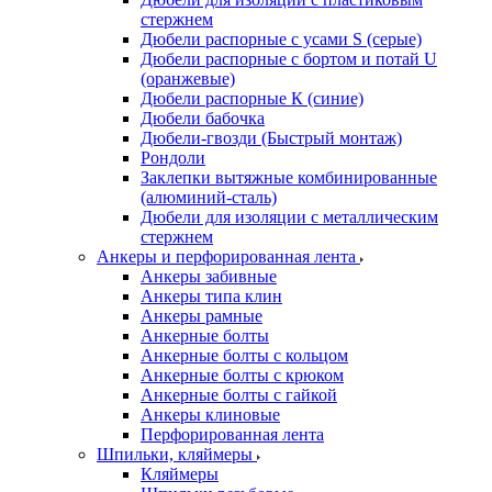
стержнем
Дюбели распорные с усами S (серые)
Дюбели распорные c бортом и потай U
(оранжевые)
Дюбели распорные К (синие)
Дюбели бабочка
Дюбели-гвозди (Быстрый монтаж)
Рондоли
Заклепки вытяжные комбинированные
(алюминий-сталь)
Дюбели для изоляции с металлическим
стержнем
Анкеры и перфорированная лента
Анкеры забивные
Анкеры типа клин
Анкеры рамные
Анкерные болты
Анкерные болты с кольцом
Анкерные болты с крюком
Анкерные болты с гайкой
Анкеры клиновые
Перфорированная лента
Шпильки, кляймеры
Кляймеры