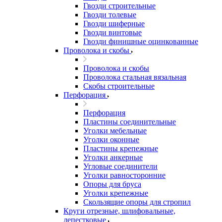
Гвозди строительные
Гвозди толевые
Гвозди шиферные
Гвозди винтовые
Гвозди финишные оцинкованные
Проволока и скобы
Проволока и скобы
Проволока стальная вязальная
Скобы строительные
Перфорация
Перфорация
Пластины соединительные
Уголки мебельные
Уголки оконные
Пластины крепежные
Уголки анкерные
Угловые соединители
Уголки равносторонние
Опоры для бруса
Уголки крепежные
Скользящие опоры для стропил
Круги отрезные, шлифовальные,
лепестковые