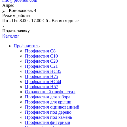
info@prof-stal.com
Адрес
ул. Коновалова, 4
Режим работы
Пн - Пт: 8.00 - 17.00 Сб - Вс: выходные
Подать заявку
Каталог
Профнастил
Профнастил С8
Профнастил С10
Профнастил С20
Профнастил С21
Профнастил НС35
Профнастил Н75
Профнастил HC44
Профнастил Н57
Окрашенный профнастил
Профнастил для забора
Профнастил для крыши
Профнастил оцинкованный
Профнастил под дерево
Профнастил под камень
Профнастил фигурный