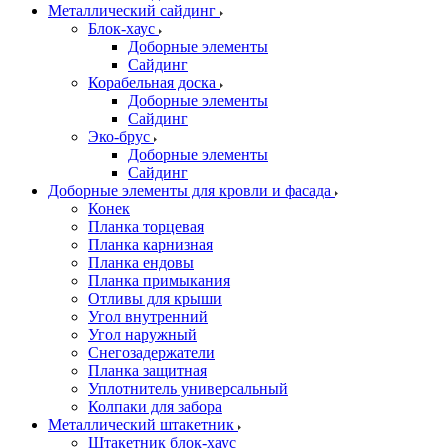
Металлический сайдинг
Блок-хаус
Доборные элементы
Сайдинг
Корабельная доска
Доборные элементы
Сайдинг
Эко-брус
Доборные элементы
Сайдинг
Доборные элементы для кровли и фасада
Конек
Планка торцевая
Планка карнизная
Планка ендовы
Планка примыкания
Отливы для крыши
Угол внутренний
Угол наружный
Снегозадержатели
Планка защитная
Уплотнитель универсальный
Колпаки для забора
Металлический штакетник
Штакетник блок-хаус