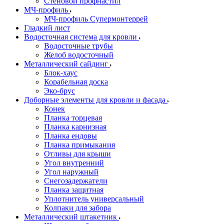
Стеновой профнастил
МЧ-профиль
МЧ-профиль Супермонтеррей
Гладкий лист
Водосточная система для кровли
Водосточные трубы
Желоб водосточный
Металлический сайдинг
Блок-хаус
Корабельная доска
Эко-брус
Доборные элементы для кровли и фасада
Конек
Планка торцевая
Планка карнизная
Планка ендовы
Планка примыкания
Отливы для крыши
Угол внутренний
Угол наружный
Снегозадержатели
Планка защитная
Уплотнитель универсальный
Колпаки для забора
Металлический штакетник