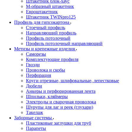
Штакетник блок-хаус
М-образный штакетник
Евроштакетник
Штакетник TWINpro125
Профиль для гипсокартона
Стоечный профиль
Направляющий профиль
Профиль потолочный
Профиль потолочный направляющий
Метизы и крепежные изделия
Саморезы
Комплектующие профиля
Гвозди
Проволока и скобы
Перфорация
Круги отрезные, шлифовальные, лепестковые
Дюбели
Анкеры и перфорированная лента
Шпильки, кляймеры
Электроды и сварочная проволока
Шурупы для лаг и реек (глухари)
Такелаж
Заборные системы
Пластиковые заглушки для труб
Парапеты