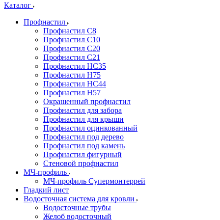
Каталог
Профнастил
Профнастил С8
Профнастил С10
Профнастил С20
Профнастил С21
Профнастил НС35
Профнастил Н75
Профнастил HC44
Профнастил Н57
Окрашенный профнастил
Профнастил для забора
Профнастил для крыши
Профнастил оцинкованный
Профнастил под дерево
Профнастил под камень
Профнастил фигурный
Стеновой профнастил
МЧ-профиль
МЧ-профиль Супермонтеррей
Гладкий лист
Водосточная система для кровли
Водосточные трубы
Желоб водосточный