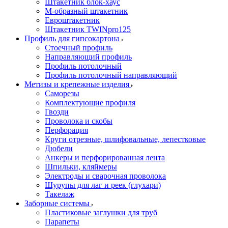
Штакетник блок-хаус
М-образный штакетник
Евроштакетник
Штакетник TWINpro125
Профиль для гипсокартона
Стоечный профиль
Направляющий профиль
Профиль потолочный
Профиль потолочный направляющий
Метизы и крепежные изделия
Саморезы
Комплектующие профиля
Гвозди
Проволока и скобы
Перфорация
Круги отрезные, шлифовальные, лепестковые
Дюбели
Анкеры и перфорированная лента
Шпильки, кляймеры
Электроды и сварочная проволока
Шурупы для лаг и реек (глухари)
Такелаж
Заборные системы
Пластиковые заглушки для труб
Парапеты