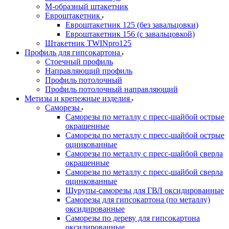
М-образный штакетник
Евроштакетник
Евроштакетник 125 (без завальцовки)
Евроштакетник 156 (с завальцовкой)
Штакетник TWINpro125
Профиль для гипсокартона
Стоечный профиль
Направляющий профиль
Профиль потолочный
Профиль потолочный направляющий
Метизы и крепежные изделия
Саморезы
Саморезы по металлу с пресс-шайбой острые
окрашенные
Саморезы по металлу с пресс-шайбой острые
оцинкованные
Саморезы по металлу с пресс-шайбой сверла
окрашенные
Саморезы по металлу с пресс-шайбой сверла
оцинкованные
Шурупы-саморезы для ГВЛ оксидированные
Саморезы для гипсокартона (по металлу)
оксидированные
Саморезы по дереву для гипсокартона
оксидированные