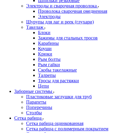
Шпильки резьбовые
Электроды и сварочная проволока
Проволока сварочная омедненная
Электроды
Шурупы для лаг и реек (глухари)
Такелаж
Блоки
Зажимы для стальных тросов
Карабины
Коуши
Крюки
Рым болты
Рым гайки
Скобы такелажные
Талрепы
Тросы для растяжки
Цепи
Заборные системы
Пластиковые заглушки для труб
Парапеты
Поперечины
Столбы
Сетка рабица
Сетка рабица оцинкованная
Сетка рабица с полимерным покрытием