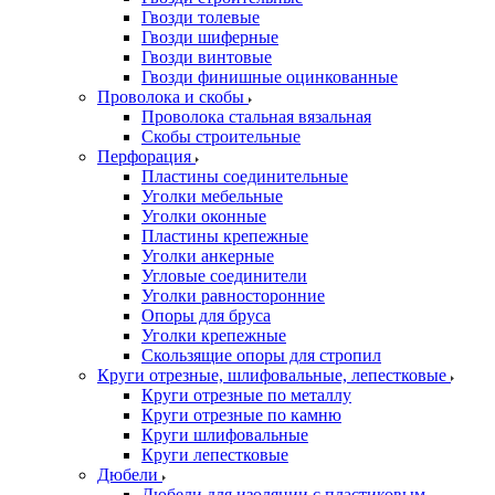
Гвозди толевые
Гвозди шиферные
Гвозди винтовые
Гвозди финишные оцинкованные
Проволока и скобы
Проволока стальная вязальная
Скобы строительные
Перфорация
Пластины соединительные
Уголки мебельные
Уголки оконные
Пластины крепежные
Уголки анкерные
Угловые соединители
Уголки равносторонние
Опоры для бруса
Уголки крепежные
Скользящие опоры для стропил
Круги отрезные, шлифовальные, лепестковые
Круги отрезные по металлу
Круги отрезные по камню
Круги шлифовальные
Круги лепестковые
Дюбели
Дюбели для изоляции с пластиковым