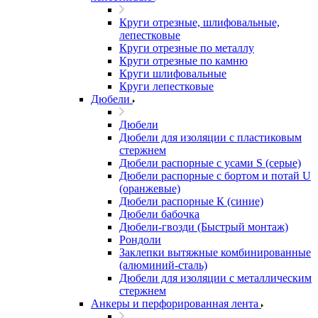
Круги отрезные, шлифовальные,
лепестковые
Круги отрезные по металлу
Круги отрезные по камню
Круги шлифовальные
Круги лепестковые
Дюбели
Дюбели
Дюбели для изоляции с пластиковым
стержнем
Дюбели распорные с усами S (серые)
Дюбели распорные c бортом и потай U
(оранжевые)
Дюбели распорные К (синие)
Дюбели бабочка
Дюбели-гвозди (Быстрый монтаж)
Рондоли
Заклепки вытяжные комбинированные
(алюминий-сталь)
Дюбели для изоляции с металлическим
стержнем
Анкеры и перфорированная лента