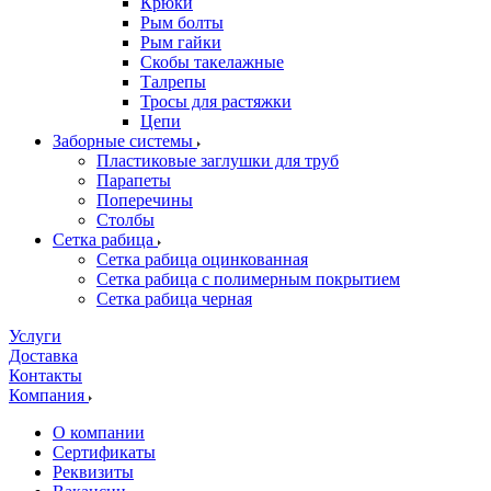
Крюки
Рым болты
Рым гайки
Скобы такелажные
Талрепы
Тросы для растяжки
Цепи
Заборные системы
Пластиковые заглушки для труб
Парапеты
Поперечины
Столбы
Сетка рабица
Сетка рабица оцинкованная
Сетка рабица с полимерным покрытием
Сетка рабица черная
Услуги
Доставка
Контакты
Компания
О компании
Сертификаты
Реквизиты