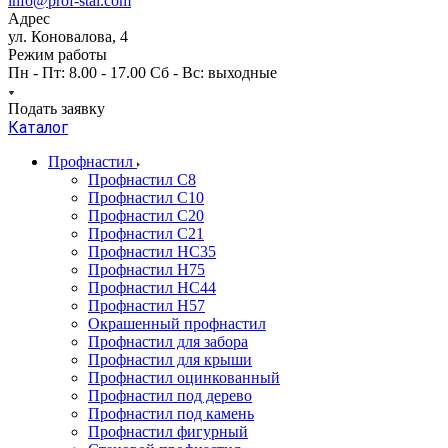
info@prof-stal.com
Адрес
ул. Коновалова, 4
Режим работы
Пн - Пт: 8.00 - 17.00 Сб - Вс: выходные
Подать заявку
Каталог
Профнастил
Профнастил С8
Профнастил С10
Профнастил С20
Профнастил С21
Профнастил НС35
Профнастил Н75
Профнастил HC44
Профнастил Н57
Окрашенный профнастил
Профнастил для забора
Профнастил для крыши
Профнастил оцинкованный
Профнастил под дерево
Профнастил под камень
Профнастил фигурный