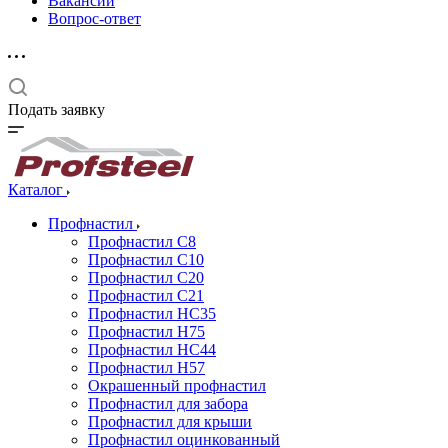
Вакансии
Вопрос-ответ
Подать заявку
Каталог
Профнастил
Профнастил С8
Профнастил С10
Профнастил С20
Профнастил С21
Профнастил НС35
Профнастил Н75
Профнастил HC44
Профнастил Н57
Окрашенный профнастил
Профнастил для забора
Профнастил для крыши
Профнастил оцинкованный