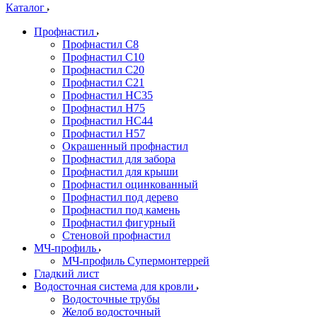
Каталог
Профнастил
Профнастил С8
Профнастил С10
Профнастил С20
Профнастил С21
Профнастил НС35
Профнастил Н75
Профнастил HC44
Профнастил Н57
Окрашенный профнастил
Профнастил для забора
Профнастил для крыши
Профнастил оцинкованный
Профнастил под дерево
Профнастил под камень
Профнастил фигурный
Стеновой профнастил
МЧ-профиль
МЧ-профиль Супермонтеррей
Гладкий лист
Водосточная система для кровли
Водосточные трубы
Желоб водосточный