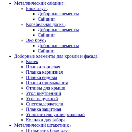
Металлический сайдинг
Блок-хаус
Доборные элементы
Сайдинг
Корабельная доска
Доборные элементы
Сайдинг
Эко-брус
Доборные элементы
Сайдинг
Доборные элементы для кровли и фасада
Конек
Планка торцевая
Планка карнизная
Планка ендовы
Планка примыкания
Отливы для крыши
Угол внутренний
Угол наружный
Снегозадержатели
Планка защитная
Уплотнитель универсальный
Колпаки для забора
Металлический штакетник
Штакетник блок-хаус