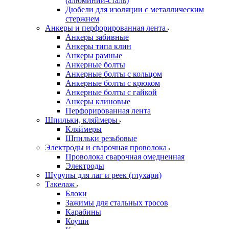
(алюминий-сталь)
Дюбели для изоляции с металлическим
стержнем
Анкеры и перфорированная лента
Анкеры забивные
Анкеры типа клин
Анкеры рамные
Анкерные болты
Анкерные болты с кольцом
Анкерные болты с крюком
Анкерные болты с гайкой
Анкеры клиновые
Перфорированная лента
Шпильки, кляймеры
Кляймеры
Шпильки резьбовые
Электроды и сварочная проволока
Проволока сварочная омедненная
Электроды
Шурупы для лаг и реек (глухари)
Такелаж
Блоки
Зажимы для стальных тросов
Карабины
Коуши