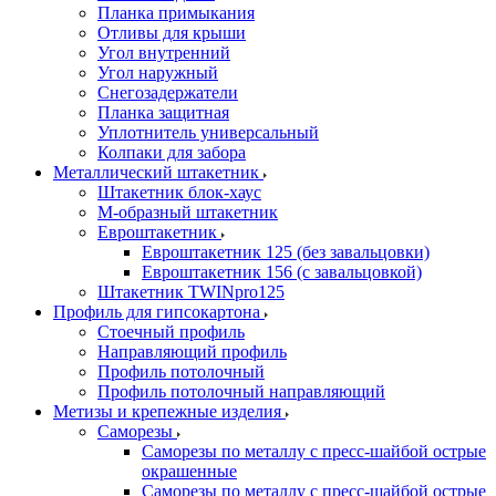
Планка примыкания
Отливы для крыши
Угол внутренний
Угол наружный
Снегозадержатели
Планка защитная
Уплотнитель универсальный
Колпаки для забора
Металлический штакетник
Штакетник блок-хаус
М-образный штакетник
Евроштакетник
Евроштакетник 125 (без завальцовки)
Евроштакетник 156 (с завальцовкой)
Штакетник TWINpro125
Профиль для гипсокартона
Стоечный профиль
Направляющий профиль
Профиль потолочный
Профиль потолочный направляющий
Метизы и крепежные изделия
Саморезы
Саморезы по металлу с пресс-шайбой острые
окрашенные
Саморезы по металлу с пресс-шайбой острые