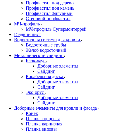
Профнастил под дерево
Профнастил под камень
Профнастил фигурный
Стеновой профнастил
МЧ-профиль
МЧ-профиль Супермонтеррей
Гладкий лист
Водосточная система для кровли
Водосточные трубы
Желоб водосточный
Металлический сайдинг
Блок-хаус
Доборные элементы
Сайдинг
Корабельная доска
Доборные элементы
Сайдинг
Эко-брус
Доборные элементы
Сайдинг
Доборные элементы для кровли и фасада
Конек
Планка торцевая
Планка карнизная
Планка ендовы