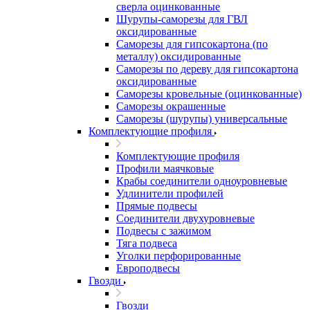
сверла оцинкованные
Шурупы-саморезы для ГВЛ
оксидированные
Саморезы для гипсокартона (по
металлу) оксидированные
Саморезы по дереву для гипсокартона
оксидированные
Саморезы кровельные (оцинкованные)
Саморезы окрашенные
Саморезы (шурупы) универсальные
Комплектующие профиля
Комплектующие профиля
Профили маячковые
Крабы соединители одноуровневые
Удлинители профилей
Прямые подвесы
Соединители двухуровневые
Подвесы с зажимом
Тяга подвеса
Уголки перфорированные
Европодвесы
Гвозди
Гвозди