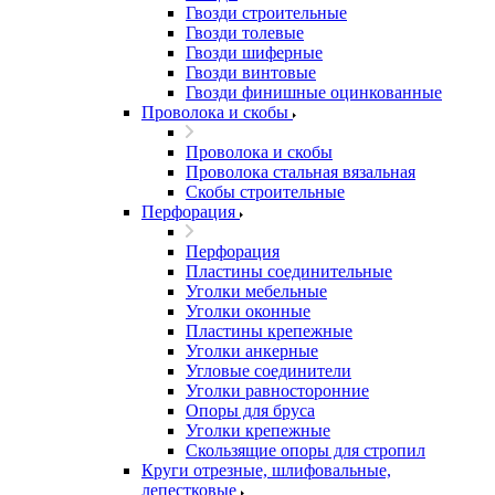
Гвозди строительные
Гвозди толевые
Гвозди шиферные
Гвозди винтовые
Гвозди финишные оцинкованные
Проволока и скобы
Проволока и скобы
Проволока стальная вязальная
Скобы строительные
Перфорация
Перфорация
Пластины соединительные
Уголки мебельные
Уголки оконные
Пластины крепежные
Уголки анкерные
Угловые соединители
Уголки равносторонние
Опоры для бруса
Уголки крепежные
Скользящие опоры для стропил
Круги отрезные, шлифовальные,
лепестковые