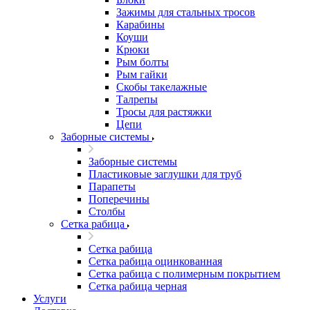
Зажимы для стальных тросов
Карабины
Коуши
Крюки
Рым болты
Рым гайки
Скобы такелажные
Талрепы
Тросы для растяжки
Цепи
Заборные системы
Заборные системы
Пластиковые заглушки для труб
Парапеты
Поперечины
Столбы
Сетка рабица
Сетка рабица
Сетка рабица оцинкованная
Сетка рабица с полимерным покрытием
Сетка рабица черная
Услуги