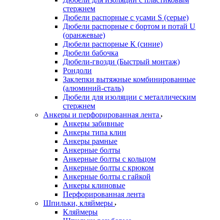
стержнем
Дюбели распорные с усами S (серые)
Дюбели распорные c бортом и потай U
(оранжевые)
Дюбели распорные К (синие)
Дюбели бабочка
Дюбели-гвозди (Быстрый монтаж)
Рондоли
Заклепки вытяжные комбинированные
(алюминий-сталь)
Дюбели для изоляции с металлическим
стержнем
Анкеры и перфорированная лента
Анкеры забивные
Анкеры типа клин
Анкеры рамные
Анкерные болты
Анкерные болты с кольцом
Анкерные болты с крюком
Анкерные болты с гайкой
Анкеры клиновые
Перфорированная лента
Шпильки, кляймеры
Кляймеры