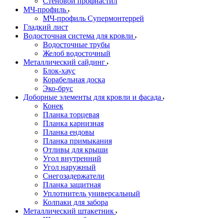
Стеновой профнастил
МЧ-профиль
МЧ-профиль Супермонтеррей
Гладкий лист
Водосточная система для кровли
Водосточные трубы
Желоб водосточный
Металлический сайдинг
Блок-хаус
Корабельная доска
Эко-брус
Доборные элементы для кровли и фасада
Конек
Планка торцевая
Планка карнизная
Планка ендовы
Планка примыкания
Отливы для крыши
Угол внутренний
Угол наружный
Снегозадержатели
Планка защитная
Уплотнитель универсальный
Колпаки для забора
Металлический штакетник