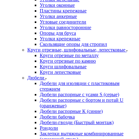
Уголки оконные
Пластины крепежные
Уголки анкерные
Угловые соединители
Уголки равносторонние
Опоры для бруса
Уголки крепежные
Скользящие опоры для стропил
Круги отрезные, шлифовальные, лепестковые
Круги отрезные по металлу
Круги отрезные по камню
Круги шлифовальные
Круги лепестковые
Дюбели
Дюбели для изоляции с пластиковым
стержнем
Дюбели распорные с усами S (серые)
Дюбели распорные c бортом и потай U
(оранжевые)
Дюбели распорные К (синие)
Дюбели бабочка
Дюбели-гвозди (Быстрый монтаж)
Рондоли
Заклепки вытяжные комбинированные