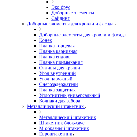
Эко-брус
Доборные элементы
Сайдинг
Доборные элементы для кровли и фасада
Доборные элементы для кровли и фасада
Конек
Планка торцевая
Планка карнизная
Планка ендовы
Планка примыкания
Отливы для крыши
Угол внутренний
Угол наружный
Снегозадержатели
Планка защитная
Уплотнитель универсальный
Колпаки для забора
Металлический штакетник
Металлический штакетник
Штакетник блок-хаус
М-образный штакетник
Евроштакетник