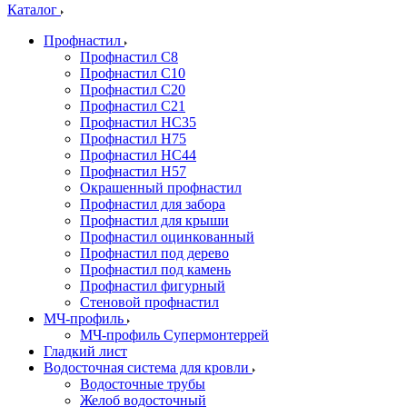
Каталог
Профнастил
Профнастил С8
Профнастил С10
Профнастил С20
Профнастил С21
Профнастил НС35
Профнастил Н75
Профнастил HC44
Профнастил Н57
Окрашенный профнастил
Профнастил для забора
Профнастил для крыши
Профнастил оцинкованный
Профнастил под дерево
Профнастил под камень
Профнастил фигурный
Стеновой профнастил
МЧ-профиль
МЧ-профиль Супермонтеррей
Гладкий лист
Водосточная система для кровли
Водосточные трубы
Желоб водосточный