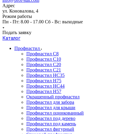
info@prof-stal.com
Адрес
ул. Коновалова, 4
Режим работы
Пн - Пт: 8.00 - 17.00 Сб - Вс: выходные
Подать заявку
Каталог
Профнастил
Профнастил С8
Профнастил С10
Профнастил С20
Профнастил С21
Профнастил НС35
Профнастил Н75
Профнастил HC44
Профнастил Н57
Окрашенный профнастил
Профнастил для забора
Профнастил для крыши
Профнастил оцинкованный
Профнастил под дерево
Профнастил под камень
Профнастил фигурный