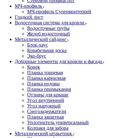
Стеновой профнастил
МЧ-профиль
МЧ-профиль Супермонтеррей
Гладкий лист
Водосточная система для кровли
Водосточные трубы
Желоб водосточный
Металлический сайдинг
Блок-хаус
Корабельная доска
Эко-брус
Доборные элементы для кровли и фасада
Конек
Планка торцевая
Планка карнизная
Планка ендовы
Планка примыкания
Отливы для крыши
Угол внутренний
Угол наружный
Снегозадержатели
Планка защитная
Уплотнитель универсальный
Колпаки для забора
Металлический штакетник