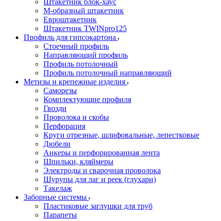
Штакетник блок-хаус
М-образный штакетник
Евроштакетник
Штакетник TWINpro125
Профиль для гипсокартона
Стоечный профиль
Направляющий профиль
Профиль потолочный
Профиль потолочный направляющий
Метизы и крепежные изделия
Саморезы
Комплектующие профиля
Гвозди
Проволока и скобы
Перфорация
Круги отрезные, шлифовальные, лепестковые
Дюбели
Анкеры и перфорированная лента
Шпильки, кляймеры
Электроды и сварочная проволока
Шурупы для лаг и реек (глухари)
Такелаж
Заборные системы
Пластиковые заглушки для труб
Парапеты