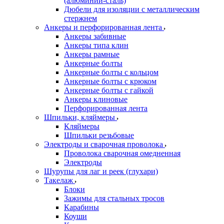
(алюминий-сталь)
Дюбели для изоляции с металлическим
стержнем
Анкеры и перфорированная лента
Анкеры забивные
Анкеры типа клин
Анкеры рамные
Анкерные болты
Анкерные болты с кольцом
Анкерные болты с крюком
Анкерные болты с гайкой
Анкеры клиновые
Перфорированная лента
Шпильки, кляймеры
Кляймеры
Шпильки резьбовые
Электроды и сварочная проволока
Проволока сварочная омедненная
Электроды
Шурупы для лаг и реек (глухари)
Такелаж
Блоки
Зажимы для стальных тросов
Карабины
Коуши