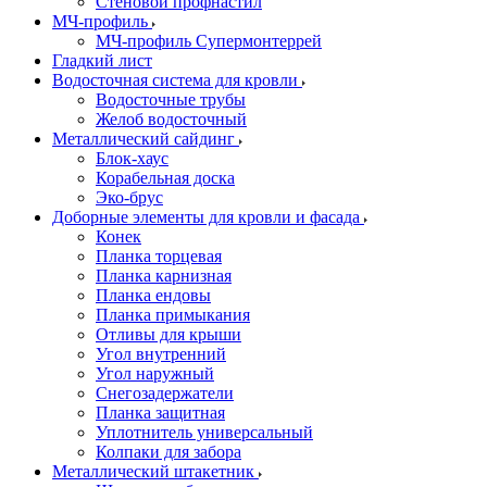
Стеновой профнастил
МЧ-профиль
МЧ-профиль Супермонтеррей
Гладкий лист
Водосточная система для кровли
Водосточные трубы
Желоб водосточный
Металлический сайдинг
Блок-хаус
Корабельная доска
Эко-брус
Доборные элементы для кровли и фасада
Конек
Планка торцевая
Планка карнизная
Планка ендовы
Планка примыкания
Отливы для крыши
Угол внутренний
Угол наружный
Снегозадержатели
Планка защитная
Уплотнитель универсальный
Колпаки для забора
Металлический штакетник