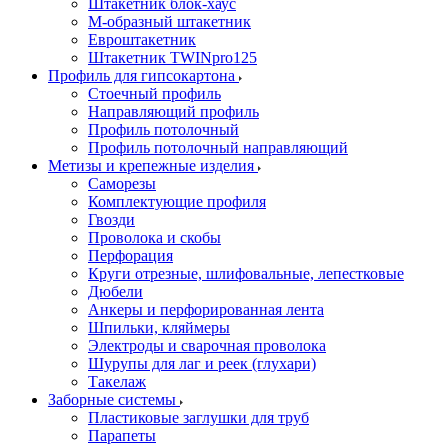
Штакетник блок-хаус
М-образный штакетник
Евроштакетник
Штакетник TWINpro125
Профиль для гипсокартона
Стоечный профиль
Направляющий профиль
Профиль потолочный
Профиль потолочный направляющий
Метизы и крепежные изделия
Саморезы
Комплектующие профиля
Гвозди
Проволока и скобы
Перфорация
Круги отрезные, шлифовальные, лепестковые
Дюбели
Анкеры и перфорированная лента
Шпильки, кляймеры
Электроды и сварочная проволока
Шурупы для лаг и реек (глухари)
Такелаж
Заборные системы
Пластиковые заглушки для труб
Парапеты