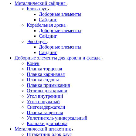
Металлический сайдинг
Блок-хаус
Доборные элементы
Сайдинг
Корабельная доска
Доборные элементы
Сайдинг
Эко-брус
Доборные элементы
Сайдинг
Доборные элементы для кровли и фасада
Конек
Планка торцевая
Планка карнизная
Планка ендовы
Планка примыкания
Отливы для крыши
Угол внутренний
Угол наружный
Снегозадержатели
Планка защитная
Уплотнитель универсальный
Колпаки для забора
Металлический штакетник
Штакетник блок-хаус