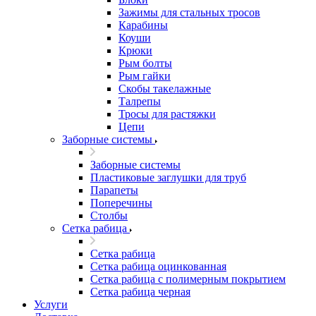
Зажимы для стальных тросов
Карабины
Коуши
Крюки
Рым болты
Рым гайки
Скобы такелажные
Талрепы
Тросы для растяжки
Цепи
Заборные системы
Заборные системы
Пластиковые заглушки для труб
Парапеты
Поперечины
Столбы
Сетка рабица
Сетка рабица
Сетка рабица оцинкованная
Сетка рабица с полимерным покрытием
Сетка рабица черная
Услуги