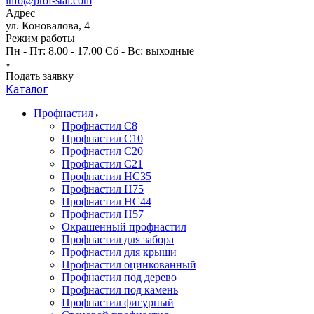
info@prof-stal.com
Адрес
ул. Коновалова, 4
Режим работы
Пн - Пт: 8.00 - 17.00 Сб - Вс: выходные
Подать заявку
Каталог
Профнастил
Профнастил С8
Профнастил С10
Профнастил С20
Профнастил С21
Профнастил НС35
Профнастил Н75
Профнастил HC44
Профнастил Н57
Окрашенный профнастил
Профнастил для забора
Профнастил для крыши
Профнастил оцинкованный
Профнастил под дерево
Профнастил под камень
Профнастил фигурный