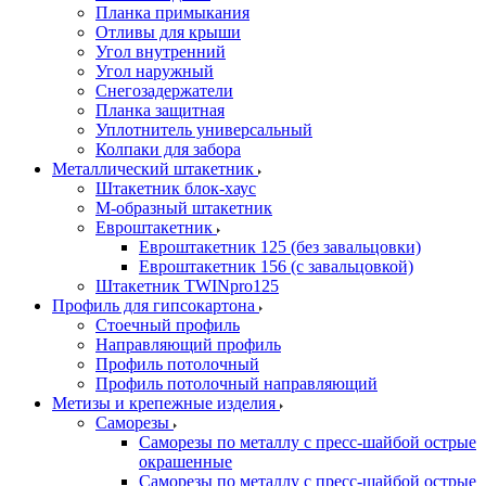
Планка примыкания
Отливы для крыши
Угол внутренний
Угол наружный
Снегозадержатели
Планка защитная
Уплотнитель универсальный
Колпаки для забора
Металлический штакетник
Штакетник блок-хаус
М-образный штакетник
Евроштакетник
Евроштакетник 125 (без завальцовки)
Евроштакетник 156 (с завальцовкой)
Штакетник TWINpro125
Профиль для гипсокартона
Стоечный профиль
Направляющий профиль
Профиль потолочный
Профиль потолочный направляющий
Метизы и крепежные изделия
Саморезы
Саморезы по металлу с пресс-шайбой острые
окрашенные
Саморезы по металлу с пресс-шайбой острые