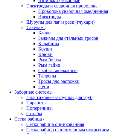
Шпильки резьбовые
Электроды и сварочная проволока
Проволока сварочная омедненная
Электроды
Шурупы для лаг и реек (глухари)
Такелаж
Блоки
Зажимы для стальных тросов
Карабины
Коуши
Крюки
Рым болты
Рым гайки
Скобы такелажные
Талрепы
Тросы для растяжки
Цепи
Заборные системы
Пластиковые заглушки для труб
Парапеты
Поперечины
Столбы
Сетка рабица
Сетка рабица оцинкованная
Сетка рабица с полимерным покрытием