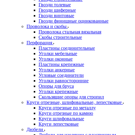
Гвозди толевые
Гвозди шиферные
Гвозди винтовые
Гвозди финишные оцинкованные
Проволока и скобы
Проволока стальная вязальная
Скобы строительные
Перфорация
Пластины соединительные
Уголки мебельные
Уголки оконные
Пластины крепежные
Уголки анкерные
Угловые соединители
Уголки равносторонние
Опоры для бруса
Уголки крепежные
Скользящие опоры для стропил
Круги отрезные, шлифовальные, лепестковые
Круги отрезные по металлу
Круги отрезные по камню
Круги шлифовальные
Круги лепестковые
Дюбели
Дюбели для изоляции с пластиковым