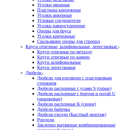
Уголки оконные
Пластины крепежные
Уголки анкерные
Угловые соединители
Уголки равносторонние
Опоры для бруса
Уголки крепежные
Скользящие опоры для стропил
Круги отрезные, шлифовальные, лепестковые
Круги отрезные по металлу
Круги отрезные по камню
Круги шлифовальные
Круги лепестковые
Дюбели
Дюбели для изоляции с пластиковым
стержнем
Дюбели распорные с усами S (серые)
Дюбели распорные c бортом и потай U
(оранжевые)
Дюбели распорные К (синие)
Дюбели бабочка
Дюбели-гвозди (Быстрый монтаж)
Рондоли
Заклепки вытяжные комбинированные