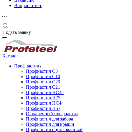
Вакансии
Вопрос-ответ
Подать заявку
Каталог
Профнастил
Профнастил С8
Профнастил С10
Профнастил С20
Профнастил С21
Профнастил НС35
Профнастил Н75
Профнастил HC44
Профнастил Н57
Окрашенный профнастил
Профнастил для забора
Профнастил для крыши
Профнастил оцинкованный