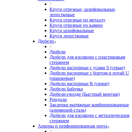
Круги отрезные, шлифовальные,
лепестковые
Круги отрезные по металлу
Круги отрезные по камню
Круги шлифовальные
Круги лепестковые
Дюбели
Дюбели
Дюбели для изоляции с пластиковым
стержнем
Дюбели распорные с усами S (серые)
Дюбели распорные c бортом и потай U
(оранжевые)
Дюбели распорные К (синие)
Дюбели бабочка
Дюбели-гвозди (Быстрый монтаж)
Рондоли
Заклепки вытяжные комбинированные
(алюминий-сталь)
Дюбели для изоляции с металлическим
стержнем
Анкеры и перфорированная лента