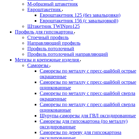
М-образный штакетник
Евроштакетник
Евроштакетник 125 (без завальцовки)
Евроштакетник 156 (с завальцовкой)
Штакетник TWINpro125
Профиль для гипсокартона
Стоечный профиль
Направляющий профиль
Профиль потолочный
Профиль потолочный направляющий
Метизы и крепежные изделия
Саморезы
Саморезы по металлу с пресс-шайбой острые
окрашенные
Саморезы по металлу с пресс-шайбой острые
оцинкованные
Саморезы по металлу с пресс-шайбой сверла
окрашенные
Саморезы по металлу с пресс-шайбой сверла
оцинкованные
Шурупы-саморезы для ГВЛ оксидированные
Саморезы для гипсокартона (по металлу)
оксидированные
Саморезы по дереву для гипсокартона
оксидированные