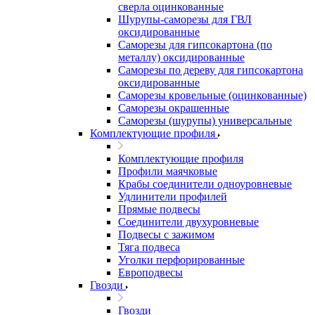
сверла оцинкованные
Шурупы-саморезы для ГВЛ
оксидированные
Саморезы для гипсокартона (по
металлу) оксидированные
Саморезы по дереву для гипсокартона
оксидированные
Саморезы кровельные (оцинкованные)
Саморезы окрашенные
Саморезы (шурупы) универсальные
Комплектующие профиля
Комплектующие профиля
Профили маячковые
Крабы соединители одноуровневые
Удлинители профилей
Прямые подвесы
Соединители двухуровневые
Подвесы с зажимом
Тяга подвеса
Уголки перфорированные
Европодвесы
Гвозди
Гвозди