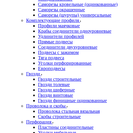
Саморезы кровельные (оцинкованные)
Саморезы окрашенные
Саморезы (шурупы) универсальные
Комплектующие профиля
Профили маячковые
Крабы соединители одноуровневые
Удлинители профилей
Прямые подвесы
Соединители двухуровневые
Подвесы с зажимом
Тяга подвеса
Уголки перфорированные
Европодвесы
Гвозди
Гвозди строительные
Гвозди толевые
Гвозди шиферные
Гвозди винтовые
Гвозди финишные оцинкованные
Проволока и скобы
Проволока стальная вязальная
Скобы строительные
Перфорация
Пластины соединительные
Уголки мебельные