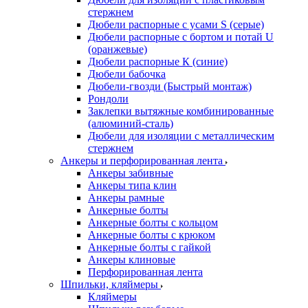
стержнем
Дюбели распорные с усами S (серые)
Дюбели распорные c бортом и потай U
(оранжевые)
Дюбели распорные К (синие)
Дюбели бабочка
Дюбели-гвозди (Быстрый монтаж)
Рондоли
Заклепки вытяжные комбинированные
(алюминий-сталь)
Дюбели для изоляции с металлическим
стержнем
Анкеры и перфорированная лента
Анкеры забивные
Анкеры типа клин
Анкеры рамные
Анкерные болты
Анкерные болты с кольцом
Анкерные болты с крюком
Анкерные болты с гайкой
Анкеры клиновые
Перфорированная лента
Шпильки, кляймеры
Кляймеры