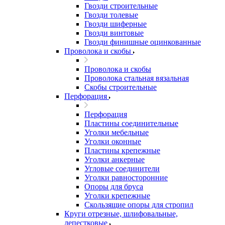
Гвозди строительные
Гвозди толевые
Гвозди шиферные
Гвозди винтовые
Гвозди финишные оцинкованные
Проволока и скобы
Проволока и скобы
Проволока стальная вязальная
Скобы строительные
Перфорация
Перфорация
Пластины соединительные
Уголки мебельные
Уголки оконные
Пластины крепежные
Уголки анкерные
Угловые соединители
Уголки равносторонние
Опоры для бруса
Уголки крепежные
Скользящие опоры для стропил
Круги отрезные, шлифовальные,
лепестковые