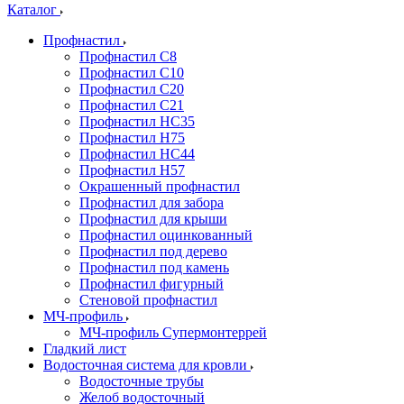
Каталог
Профнастил
Профнастил С8
Профнастил С10
Профнастил С20
Профнастил С21
Профнастил НС35
Профнастил Н75
Профнастил HC44
Профнастил Н57
Окрашенный профнастил
Профнастил для забора
Профнастил для крыши
Профнастил оцинкованный
Профнастил под дерево
Профнастил под камень
Профнастил фигурный
Стеновой профнастил
МЧ-профиль
МЧ-профиль Супермонтеррей
Гладкий лист
Водосточная система для кровли
Водосточные трубы
Желоб водосточный