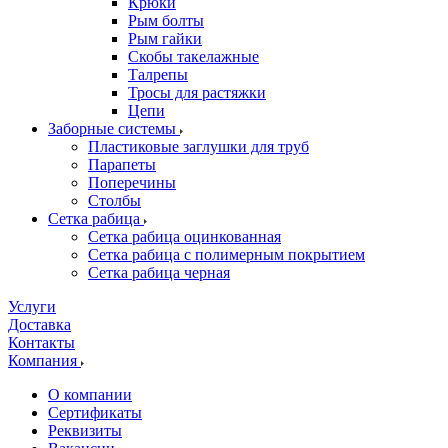
Крюки
Рым болты
Рым гайки
Скобы такелажные
Талрепы
Тросы для растяжки
Цепи
Заборные системы
Пластиковые заглушки для труб
Парапеты
Поперечины
Столбы
Сетка рабица
Сетка рабица оцинкованная
Сетка рабица с полимерным покрытием
Сетка рабица черная
Услуги
Доставка
Контакты
Компания
О компании
Сертификаты
Реквизиты