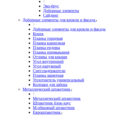
Эко-брус
Доборные элементы
Сайдинг
Доборные элементы для кровли и фасада
Доборные элементы для кровли и фасада
Конек
Планка торцевая
Планка карнизная
Планка ендовы
Планка примыкания
Отливы для крыши
Угол внутренний
Угол наружный
Снегозадержатели
Планка защитная
Уплотнитель универсальный
Колпаки для забора
Металлический штакетник
Металлический штакетник
Штакетник блок-хаус
М-образный штакетник
Евроштакетник