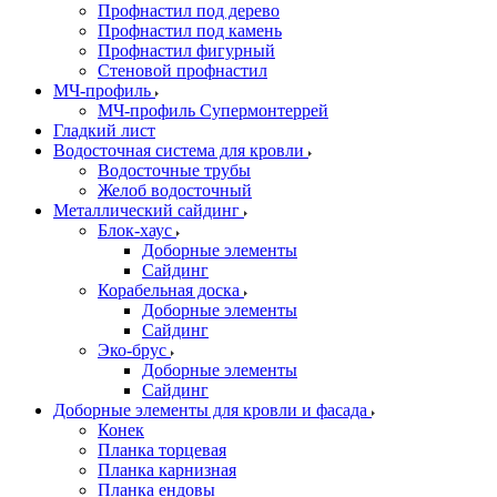
Профнастил под дерево
Профнастил под камень
Профнастил фигурный
Стеновой профнастил
МЧ-профиль
МЧ-профиль Супермонтеррей
Гладкий лист
Водосточная система для кровли
Водосточные трубы
Желоб водосточный
Металлический сайдинг
Блок-хаус
Доборные элементы
Сайдинг
Корабельная доска
Доборные элементы
Сайдинг
Эко-брус
Доборные элементы
Сайдинг
Доборные элементы для кровли и фасада
Конек
Планка торцевая
Планка карнизная
Планка ендовы