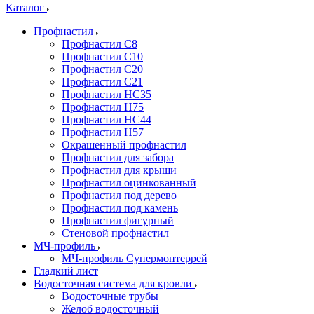
Каталог
Профнастил
Профнастил С8
Профнастил С10
Профнастил С20
Профнастил С21
Профнастил НС35
Профнастил Н75
Профнастил HC44
Профнастил Н57
Окрашенный профнастил
Профнастил для забора
Профнастил для крыши
Профнастил оцинкованный
Профнастил под дерево
Профнастил под камень
Профнастил фигурный
Стеновой профнастил
МЧ-профиль
МЧ-профиль Супермонтеррей
Гладкий лист
Водосточная система для кровли
Водосточные трубы
Желоб водосточный