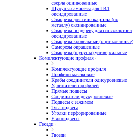
сверла оцинкованные
Шурупы-саморезы для ГВЛ
оксидированные
Саморезы для гипсокартона (по
металлу) оксидированные
Саморезы по дереву для гипсокартона
оксидированные
Саморезы кровельные (оцинкованные)
Саморезы окрашенные
Саморезы (шурупы) универсальные
Комплектующие профиля
Комплектующие профиля
Профили маячковые
Крабы соединители одноуровневые
Удлинители профилей
Прямые подвесы
Соединители двухуровневые
Подвесы с зажимом
Тяга подвеса
Уголки перфорированные
Европодвесы
Гвозди
Гвозди