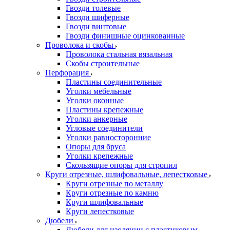
Гвозди толевые
Гвозди шиферные
Гвозди винтовые
Гвозди финишные оцинкованные
Проволока и скобы
Проволока стальная вязальная
Скобы строительные
Перфорация
Пластины соединительные
Уголки мебельные
Уголки оконные
Пластины крепежные
Уголки анкерные
Угловые соединители
Уголки равносторонние
Опоры для бруса
Уголки крепежные
Скользящие опоры для стропил
Круги отрезные, шлифовальные, лепестковые
Круги отрезные по металлу
Круги отрезные по камню
Круги шлифовальные
Круги лепестковые
Дюбели
Дюбели для изоляции с пластиковым