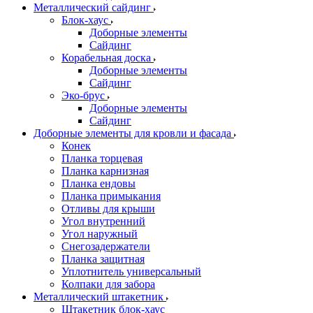
Металлический сайдинг
Блок-хаус
Доборные элементы
Сайдинг
Корабельная доска
Доборные элементы
Сайдинг
Эко-брус
Доборные элементы
Сайдинг
Доборные элементы для кровли и фасада
Конек
Планка торцевая
Планка карнизная
Планка ендовы
Планка примыкания
Отливы для крыши
Угол внутренний
Угол наружный
Снегозадержатели
Планка защитная
Уплотнитель универсальный
Колпаки для забора
Металлический штакетник
Штакетник блок-хаус