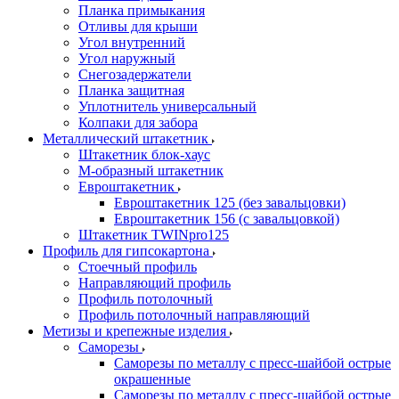
Планка примыкания
Отливы для крыши
Угол внутренний
Угол наружный
Снегозадержатели
Планка защитная
Уплотнитель универсальный
Колпаки для забора
Металлический штакетник
Штакетник блок-хаус
М-образный штакетник
Евроштакетник
Евроштакетник 125 (без завальцовки)
Евроштакетник 156 (с завальцовкой)
Штакетник TWINpro125
Профиль для гипсокартона
Стоечный профиль
Направляющий профиль
Профиль потолочный
Профиль потолочный направляющий
Метизы и крепежные изделия
Саморезы
Саморезы по металлу с пресс-шайбой острые
окрашенные
Саморезы по металлу с пресс-шайбой острые