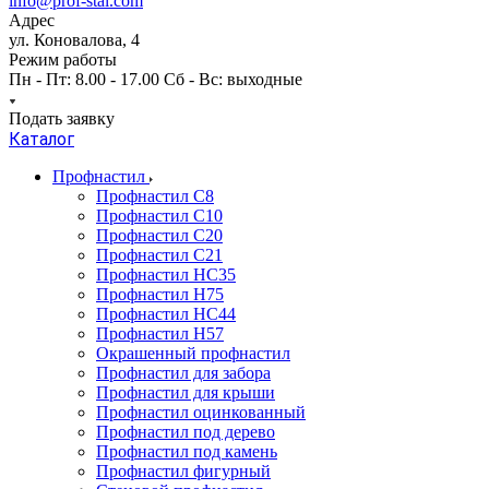
info@prof-stal.com
Адрес
ул. Коновалова, 4
Режим работы
Пн - Пт: 8.00 - 17.00 Сб - Вс: выходные
Подать заявку
Каталог
Профнастил
Профнастил С8
Профнастил С10
Профнастил С20
Профнастил С21
Профнастил НС35
Профнастил Н75
Профнастил HC44
Профнастил Н57
Окрашенный профнастил
Профнастил для забора
Профнастил для крыши
Профнастил оцинкованный
Профнастил под дерево
Профнастил под камень
Профнастил фигурный