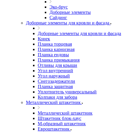
Эко-брус
Доборные элементы
Сайдинг
Доборные элементы для кровли и фасада
Доборные элементы для кровли и фасада
Конек
Планка торцевая
Планка карнизная
Планка ендовы
Планка примыкания
Отливы для крыши
Угол внутренний
Угол наружный
Снегозадержатели
Планка защитная
Уплотнитель универсальный
Колпаки для забора
Металлический штакетник
Металлический штакетник
Штакетник блок-хаус
М-образный штакетник
Евроштакетник