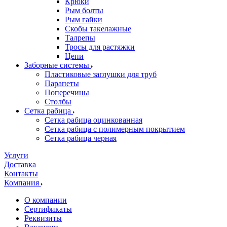
Крюки
Рым болты
Рым гайки
Скобы такелажные
Талрепы
Тросы для растяжки
Цепи
Заборные системы
Пластиковые заглушки для труб
Парапеты
Поперечины
Столбы
Сетка рабица
Сетка рабица оцинкованная
Сетка рабица с полимерным покрытием
Сетка рабица черная
Услуги
Доставка
Контакты
Компания
О компании
Сертификаты
Реквизиты