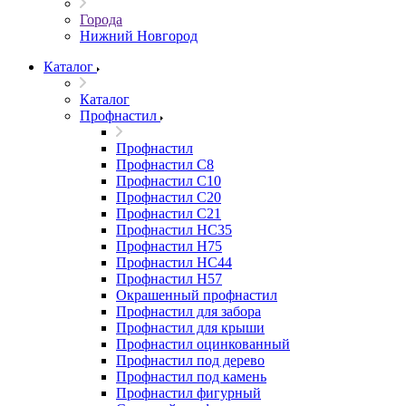
Города
Нижний Новгород
Каталог
Каталог
Профнастил
Профнастил
Профнастил С8
Профнастил С10
Профнастил С20
Профнастил С21
Профнастил НС35
Профнастил Н75
Профнастил HC44
Профнастил Н57
Окрашенный профнастил
Профнастил для забора
Профнастил для крыши
Профнастил оцинкованный
Профнастил под дерево
Профнастил под камень
Профнастил фигурный