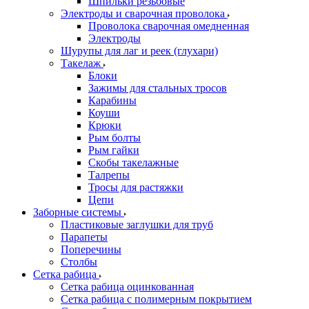
Шпильки резьбовые
Электроды и сварочная проволока
Проволока сварочная омедненная
Электроды
Шурупы для лаг и реек (глухари)
Такелаж
Блоки
Зажимы для стальных тросов
Карабины
Коуши
Крюки
Рым болты
Рым гайки
Скобы такелажные
Талрепы
Тросы для растяжки
Цепи
Заборные системы
Пластиковые заглушки для труб
Парапеты
Поперечины
Столбы
Сетка рабица
Сетка рабица оцинкованная
Сетка рабица с полимерным покрытием