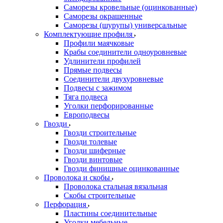
Саморезы кровельные (оцинкованные)
Саморезы окрашенные
Саморезы (шурупы) универсальные
Комплектующие профиля
Профили маячковые
Крабы соединители одноуровневые
Удлинители профилей
Прямые подвесы
Соединители двухуровневые
Подвесы с зажимом
Тяга подвеса
Уголки перфорированные
Европодвесы
Гвозди
Гвозди строительные
Гвозди толевые
Гвозди шиферные
Гвозди винтовые
Гвозди финишные оцинкованные
Проволока и скобы
Проволока стальная вязальная
Скобы строительные
Перфорация
Пластины соединительные
Уголки мебельные