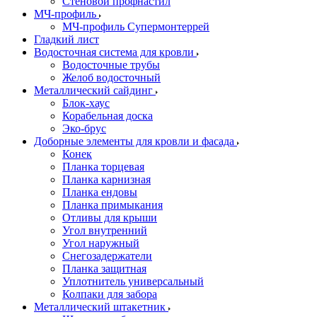
Стеновой профнастил
МЧ-профиль
МЧ-профиль Супермонтеррей
Гладкий лист
Водосточная система для кровли
Водосточные трубы
Желоб водосточный
Металлический сайдинг
Блок-хаус
Корабельная доска
Эко-брус
Доборные элементы для кровли и фасада
Конек
Планка торцевая
Планка карнизная
Планка ендовы
Планка примыкания
Отливы для крыши
Угол внутренний
Угол наружный
Снегозадержатели
Планка защитная
Уплотнитель универсальный
Колпаки для забора
Металлический штакетник