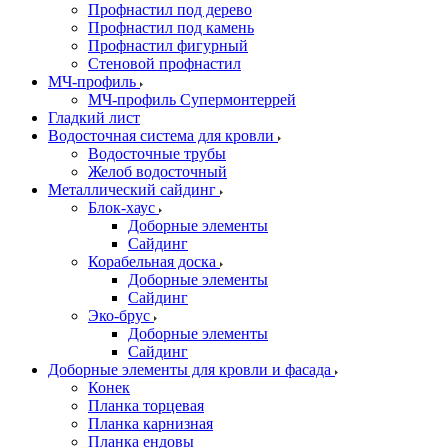
Профнастил под дерево
Профнастил под камень
Профнастил фигурный
Стеновой профнастил
МЧ-профиль
МЧ-профиль Супермонтеррей
Гладкий лист
Водосточная система для кровли
Водосточные трубы
Желоб водосточный
Металлический сайдинг
Блок-хаус
Доборные элементы
Сайдинг
Корабельная доска
Доборные элементы
Сайдинг
Эко-брус
Доборные элементы
Сайдинг
Доборные элементы для кровли и фасада
Конек
Планка торцевая
Планка карнизная
Планка ендовы