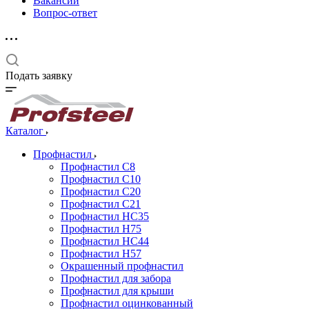
Вакансии
Вопрос-ответ
Подать заявку
Каталог
Профнастил
Профнастил С8
Профнастил С10
Профнастил С20
Профнастил С21
Профнастил НС35
Профнастил Н75
Профнастил HC44
Профнастил Н57
Окрашенный профнастил
Профнастил для забора
Профнастил для крыши
Профнастил оцинкованный