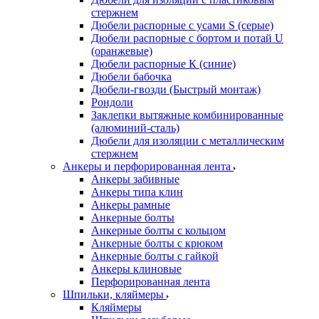
стержнем
Дюбели распорные с усами S (серые)
Дюбели распорные c бортом и потай U
(оранжевые)
Дюбели распорные К (синие)
Дюбели бабочка
Дюбели-гвозди (Быстрый монтаж)
Рондоли
Заклепки вытяжные комбинированные
(алюминий-сталь)
Дюбели для изоляции с металлическим
стержнем
Анкеры и перфорированная лента
Анкеры забивные
Анкеры типа клин
Анкеры рамные
Анкерные болты
Анкерные болты с кольцом
Анкерные болты с крюком
Анкерные болты с гайкой
Анкеры клиновые
Перфорированная лента
Шпильки, кляймеры
Кляймеры