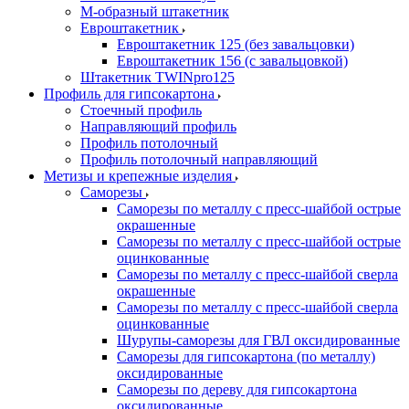
М-образный штакетник
Евроштакетник
Евроштакетник 125 (без завальцовки)
Евроштакетник 156 (с завальцовкой)
Штакетник TWINpro125
Профиль для гипсокартона
Стоечный профиль
Направляющий профиль
Профиль потолочный
Профиль потолочный направляющий
Метизы и крепежные изделия
Саморезы
Саморезы по металлу с пресс-шайбой острые
окрашенные
Саморезы по металлу с пресс-шайбой острые
оцинкованные
Саморезы по металлу с пресс-шайбой сверла
окрашенные
Саморезы по металлу с пресс-шайбой сверла
оцинкованные
Шурупы-саморезы для ГВЛ оксидированные
Саморезы для гипсокартона (по металлу)
оксидированные
Саморезы по дереву для гипсокартона
оксидированные