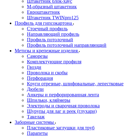
Штакетник блок-хаус
М-образный штакетник
Евроштакетник
Штакетник TWINpro125
Профиль для гипсокартона
Стоечный профиль
Направляющий профиль
Профиль потолочный
Профиль потолочный направляющий
Метизы и крепежные изделия
Саморезы
Комплектующие профиля
Гвозди
Проволока и скобы
Перфорация
Круги отрезные, шлифовальные, лепестковые
Дюбели
Анкеры и перфорированная лента
Шпильки, кляймеры
Электроды и сварочная проволока
Шурупы для лаг и реек (глухари)
Такелаж
Заборные системы
Пластиковые заглушки для труб
Парапеты