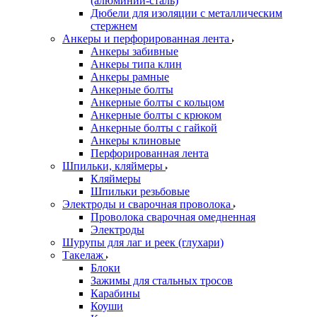
(алюминий-сталь)
Дюбели для изоляции с металлическим
стержнем
Анкеры и перфорированная лента
Анкеры забивные
Анкеры типа клин
Анкеры рамные
Анкерные болты
Анкерные болты с кольцом
Анкерные болты с крюком
Анкерные болты с гайкой
Анкеры клиновые
Перфорированная лента
Шпильки, кляймеры
Кляймеры
Шпильки резьбовые
Электроды и сварочная проволока
Проволока сварочная омедненная
Электроды
Шурупы для лаг и реек (глухари)
Такелаж
Блоки
Зажимы для стальных тросов
Карабины
Коуши