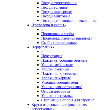
Гвозди строительные
Гвозди толевые
Гвозди шиферные
Гвозди винтовые
Гвозди финишные оцинкованные
Проволока и скобы
Проволока и скобы
Проволока стальная вязальная
Скобы строительные
Перфорация
Перфорация
Пластины соединительные
Уголки мебельные
Уголки оконные
Пластины крепежные
Уголки анкерные
Угловые соединители
Уголки равносторонние
Опоры для бруса
Уголки крепежные
Скользящие опоры для стропил
Круги отрезные, шлифовальные,
лепестковые