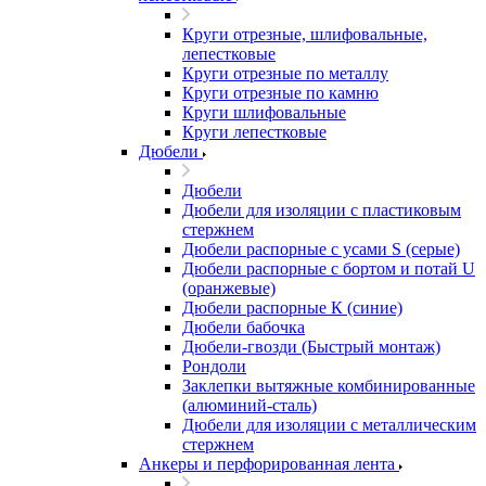
Круги отрезные, шлифовальные,
лепестковые
Круги отрезные по металлу
Круги отрезные по камню
Круги шлифовальные
Круги лепестковые
Дюбели
Дюбели
Дюбели для изоляции с пластиковым
стержнем
Дюбели распорные с усами S (серые)
Дюбели распорные c бортом и потай U
(оранжевые)
Дюбели распорные К (синие)
Дюбели бабочка
Дюбели-гвозди (Быстрый монтаж)
Рондоли
Заклепки вытяжные комбинированные
(алюминий-сталь)
Дюбели для изоляции с металлическим
стержнем
Анкеры и перфорированная лента