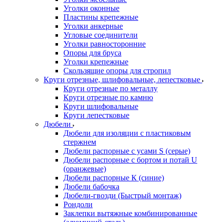
Уголки оконные
Пластины крепежные
Уголки анкерные
Угловые соединители
Уголки равносторонние
Опоры для бруса
Уголки крепежные
Скользящие опоры для стропил
Круги отрезные, шлифовальные, лепестковые
Круги отрезные по металлу
Круги отрезные по камню
Круги шлифовальные
Круги лепестковые
Дюбели
Дюбели для изоляции с пластиковым
стержнем
Дюбели распорные с усами S (серые)
Дюбели распорные c бортом и потай U
(оранжевые)
Дюбели распорные К (синие)
Дюбели бабочка
Дюбели-гвозди (Быстрый монтаж)
Рондоли
Заклепки вытяжные комбинированные