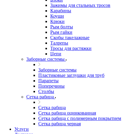
Зажимы для стальных тросов
Карабины
Коуши
Крюки
Рым болты
Рым гайки
Скобы такелажные
Талрепы
Тросы для растяжки
Цепи
Заборные системы
Заборные системы
Пластиковые заглушки для труб
Парапеты
Поперечины
Столбы
Сетка рабица
Сетка рабица
Сетка рабица оцинкованная
Сетка рабица с полимерным покрытием
Сетка рабица черная
Услуги