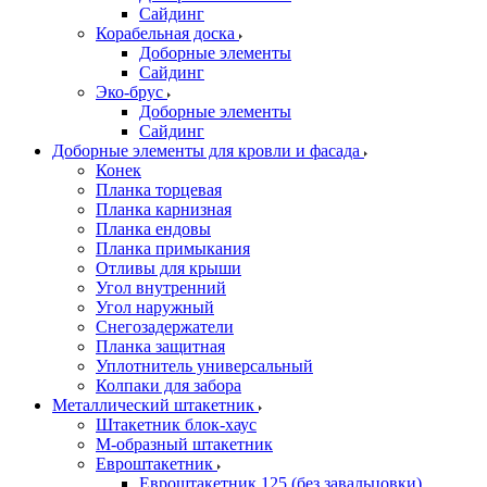
Сайдинг
Корабельная доска
Доборные элементы
Сайдинг
Эко-брус
Доборные элементы
Сайдинг
Доборные элементы для кровли и фасада
Конек
Планка торцевая
Планка карнизная
Планка ендовы
Планка примыкания
Отливы для крыши
Угол внутренний
Угол наружный
Снегозадержатели
Планка защитная
Уплотнитель универсальный
Колпаки для забора
Металлический штакетник
Штакетник блок-хаус
М-образный штакетник
Евроштакетник
Евроштакетник 125 (без завальцовки)