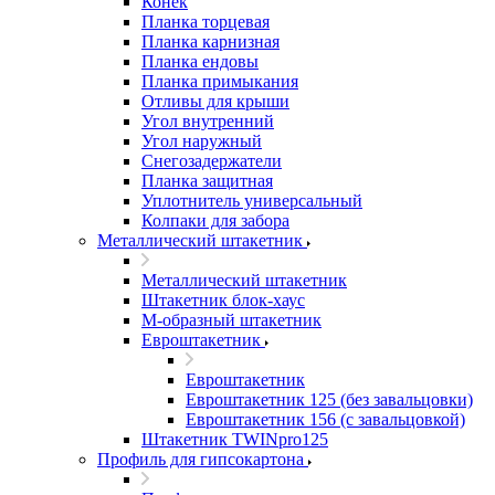
Конек
Планка торцевая
Планка карнизная
Планка ендовы
Планка примыкания
Отливы для крыши
Угол внутренний
Угол наружный
Снегозадержатели
Планка защитная
Уплотнитель универсальный
Колпаки для забора
Металлический штакетник
Металлический штакетник
Штакетник блок-хаус
М-образный штакетник
Евроштакетник
Евроштакетник
Евроштакетник 125 (без завальцовки)
Евроштакетник 156 (с завальцовкой)
Штакетник TWINpro125
Профиль для гипсокартона