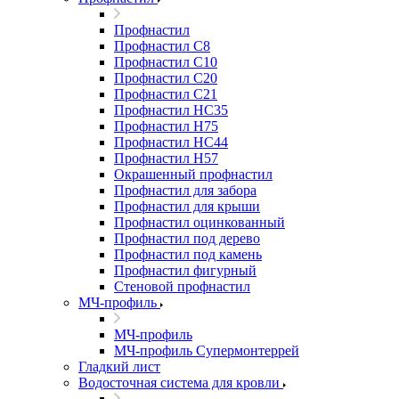
Профнастил
Профнастил С8
Профнастил С10
Профнастил С20
Профнастил С21
Профнастил НС35
Профнастил Н75
Профнастил HC44
Профнастил Н57
Окрашенный профнастил
Профнастил для забора
Профнастил для крыши
Профнастил оцинкованный
Профнастил под дерево
Профнастил под камень
Профнастил фигурный
Стеновой профнастил
МЧ-профиль
МЧ-профиль
МЧ-профиль Супермонтеррей
Гладкий лист
Водосточная система для кровли