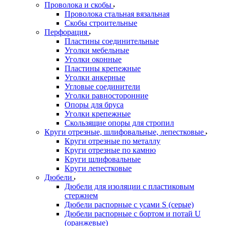
Проволока и скобы
Проволока стальная вязальная
Скобы строительные
Перфорация
Пластины соединительные
Уголки мебельные
Уголки оконные
Пластины крепежные
Уголки анкерные
Угловые соединители
Уголки равносторонние
Опоры для бруса
Уголки крепежные
Скользящие опоры для стропил
Круги отрезные, шлифовальные, лепестковые
Круги отрезные по металлу
Круги отрезные по камню
Круги шлифовальные
Круги лепестковые
Дюбели
Дюбели для изоляции с пластиковым
стержнем
Дюбели распорные с усами S (серые)
Дюбели распорные c бортом и потай U
(оранжевые)