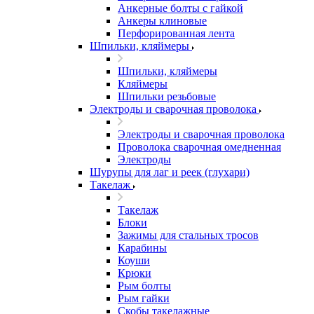
Анкерные болты с гайкой
Анкеры клиновые
Перфорированная лента
Шпильки, кляймеры
Шпильки, кляймеры
Кляймеры
Шпильки резьбовые
Электроды и сварочная проволока
Электроды и сварочная проволока
Проволока сварочная омедненная
Электроды
Шурупы для лаг и реек (глухари)
Такелаж
Такелаж
Блоки
Зажимы для стальных тросов
Карабины
Коуши
Крюки
Рым болты
Рым гайки
Скобы такелажные