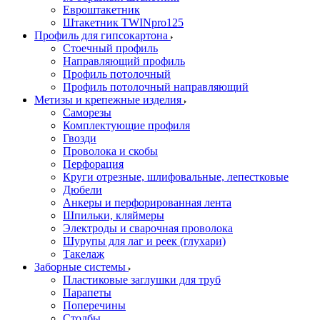
Евроштакетник
Штакетник TWINpro125
Профиль для гипсокартона
Стоечный профиль
Направляющий профиль
Профиль потолочный
Профиль потолочный направляющий
Метизы и крепежные изделия
Саморезы
Комплектующие профиля
Гвозди
Проволока и скобы
Перфорация
Круги отрезные, шлифовальные, лепестковые
Дюбели
Анкеры и перфорированная лента
Шпильки, кляймеры
Электроды и сварочная проволока
Шурупы для лаг и реек (глухари)
Такелаж
Заборные системы
Пластиковые заглушки для труб
Парапеты
Поперечины
Столбы