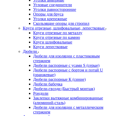
Уголки анкерные
Угловые соединители
Уголки равносторонние
Опоры для бруса
Уголки крепежные
Скользящие опоры для стропил
Круги отрезные, шлифовальные, лепестковые
Круги отрезные по металлу
Круги отрезные по камню
Круги шлифовальные
Круги лепестковые
Дюбели
Дюбели для изоляции с пластиковым
стержнем
Дюбели распорные с усами S (серые)
Дюбели распорные c бортом и потай U
(оранжевые)
Дюбели распорные К (синие)
Дюбели бабочка
Дюбели-гвозди (Быстрый монтаж)
Рондоли
Заклепки вытяжные комбинированные
(алюминий-сталь)
Дюбели для изоляции с металлическим
стержнем