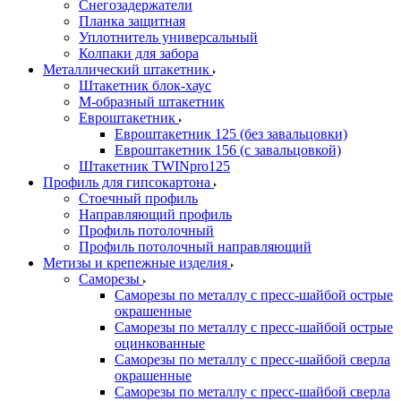
Снегозадержатели
Планка защитная
Уплотнитель универсальный
Колпаки для забора
Металлический штакетник
Штакетник блок-хаус
М-образный штакетник
Евроштакетник
Евроштакетник 125 (без завальцовки)
Евроштакетник 156 (с завальцовкой)
Штакетник TWINpro125
Профиль для гипсокартона
Стоечный профиль
Направляющий профиль
Профиль потолочный
Профиль потолочный направляющий
Метизы и крепежные изделия
Саморезы
Саморезы по металлу с пресс-шайбой острые
окрашенные
Саморезы по металлу с пресс-шайбой острые
оцинкованные
Саморезы по металлу с пресс-шайбой сверла
окрашенные
Саморезы по металлу с пресс-шайбой сверла