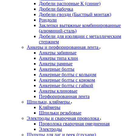
Дюбели распорные К (синие)
Дюбели бабочка
Дюбели-гвозди (Быстрый монтаж)
Рондоли
Заклепки вытяжные комбинированные
(алюминий-сталь)
Дюбели для изоляции с металлическим
стержнем
Анкеры и перфорированная лента
Анкеры забивные
Анкеры типа клин
Анкеры рамные
Анкерные болты
Анкерные болты с кольцом
Анкерные болты с крюком
Анкерные болты с гайкой
Анкеры клиновые
Перфорированная лента
Шпильки, кляймеры
Кляймеры
Шпильки резьбовые
Электроды и сварочная проволока
Проволока сварочная омедненная
Электроды
Шурупы для лаг и реек (глухари)