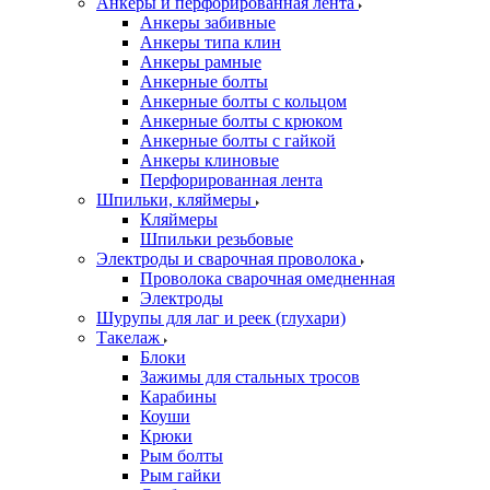
Анкеры и перфорированная лента
Анкеры забивные
Анкеры типа клин
Анкеры рамные
Анкерные болты
Анкерные болты с кольцом
Анкерные болты с крюком
Анкерные болты с гайкой
Анкеры клиновые
Перфорированная лента
Шпильки, кляймеры
Кляймеры
Шпильки резьбовые
Электроды и сварочная проволока
Проволока сварочная омедненная
Электроды
Шурупы для лаг и реек (глухари)
Такелаж
Блоки
Зажимы для стальных тросов
Карабины
Коуши
Крюки
Рым болты
Рым гайки