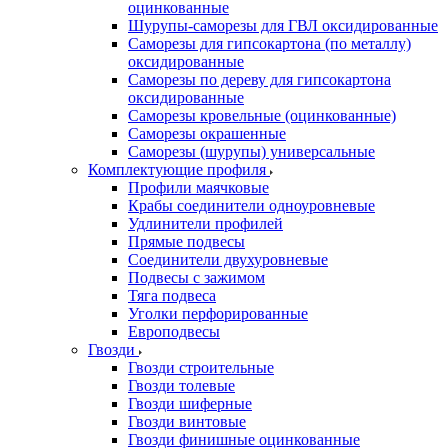
оцинкованные
Шурупы-саморезы для ГВЛ оксидированные
Саморезы для гипсокартона (по металлу)
оксидированные
Саморезы по дереву для гипсокартона
оксидированные
Саморезы кровельные (оцинкованные)
Саморезы окрашенные
Саморезы (шурупы) универсальные
Комплектующие профиля
Профили маячковые
Крабы соединители одноуровневые
Удлинители профилей
Прямые подвесы
Соединители двухуровневые
Подвесы с зажимом
Тяга подвеса
Уголки перфорированные
Европодвесы
Гвозди
Гвозди строительные
Гвозди толевые
Гвозди шиферные
Гвозди винтовые
Гвозди финишные оцинкованные