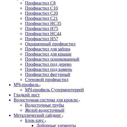
Профнастил С8
Профнастил С10
Профнастил С20
Профнастил С21
Профнастил НС35
Профнастил Н75
Профнастил HC44
Профнастил Н57
Окрашенный профнастил
Профнастил для забора
Профнастил для крыши
Профнастил оцинкованный
Профнастил под дерево
Профнастил под камень
Профнастил фигурный
Стеновой профнастил
МЧ-профиль
МЧ-профиль Супермонтеррей
Гладкий лист
Водосточная система для кровли
Водосточные трубы
Желоб водосточный
Металлический сайдинг
Блок-хаус
Доборные элементы