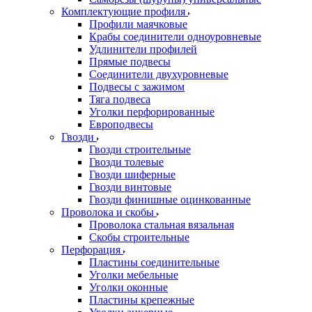
Комплектующие профиля
Профили маячковые
Крабы соединители одноуровневые
Удлинители профилей
Прямые подвесы
Соединители двухуровневые
Подвесы с зажимом
Тяга подвеса
Уголки перфорированные
Европодвесы
Гвозди
Гвозди строительные
Гвозди толевые
Гвозди шиферные
Гвозди винтовые
Гвозди финишные оцинкованные
Проволока и скобы
Проволока стальная вязальная
Скобы строительные
Перфорация
Пластины соединительные
Уголки мебельные
Уголки оконные
Пластины крепежные