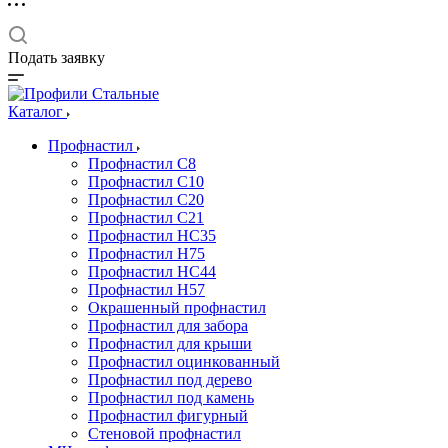
Подать заявку
Каталог
Профнастил
Профнастил С8
Профнастил С10
Профнастил С20
Профнастил С21
Профнастил НС35
Профнастил Н75
Профнастил HC44
Профнастил Н57
Окрашенный профнастил
Профнастил для забора
Профнастил для крыши
Профнастил оцинкованный
Профнастил под дерево
Профнастил под камень
Профнастил фигурный
Стеновой профнастил