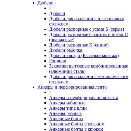
Дюбели
Дюбели
Дюбели для изоляции с пластиковым
стержнем
Дюбели распорные с усами S (серые)
Дюбели распорные c бортом и потай U
(оранжевые)
Дюбели распорные К (синие)
Дюбели бабочка
Дюбели-гвозди (Быстрый монтаж)
Рондоли
Заклепки вытяжные комбинированные
(алюминий-сталь)
Дюбели для изоляции с металлическим
стержнем
Анкеры и перфорированная лента
Анкеры и перфорированная лента
Анкеры забивные
Анкеры типа клин
Анкеры рамные
Анкерные болты
Анкерные болты с кольцом
Анкерные болты с крюком