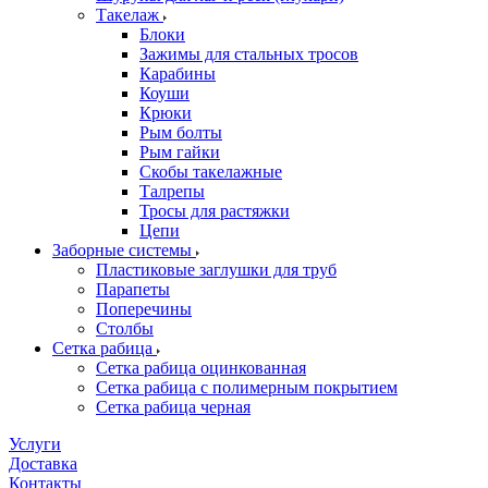
Такелаж
Блоки
Зажимы для стальных тросов
Карабины
Коуши
Крюки
Рым болты
Рым гайки
Скобы такелажные
Талрепы
Тросы для растяжки
Цепи
Заборные системы
Пластиковые заглушки для труб
Парапеты
Поперечины
Столбы
Сетка рабица
Сетка рабица оцинкованная
Сетка рабица с полимерным покрытием
Сетка рабица черная
Услуги
Доставка
Контакты