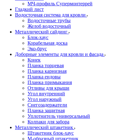
МЧ-профиль Супермонтеррей
Гладкий лист
Водосточная система для кровли
Водосточные трубы
Желоб водосточный
Металлический сайдинг
Блок-хаус
Корабельная доска
Эко-брус
Доборные элементы для кровли и фасада
Конек
Планка торцевая
Планка карнизная
Планка ендовы
Планка примыкания
Отливы для крыши
Угол внутренний
Угол наружный
Снегозадержатели
Планка защитная
Уплотнитель универсальный
Колпаки для забора
Металлический штакетник
Штакетник блок-хаус
М-образный штакетник