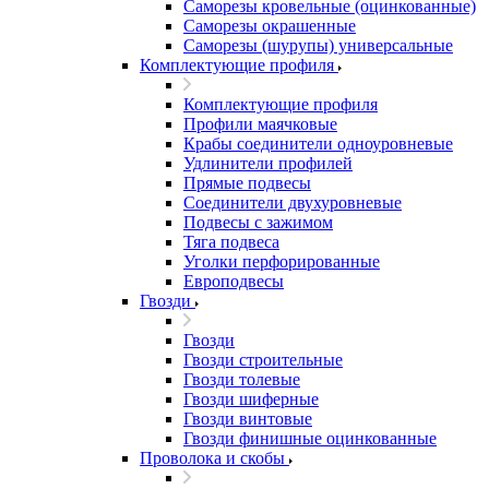
Саморезы кровельные (оцинкованные)
Саморезы окрашенные
Саморезы (шурупы) универсальные
Комплектующие профиля
Комплектующие профиля
Профили маячковые
Крабы соединители одноуровневые
Удлинители профилей
Прямые подвесы
Соединители двухуровневые
Подвесы с зажимом
Тяга подвеса
Уголки перфорированные
Европодвесы
Гвозди
Гвозди
Гвозди строительные
Гвозди толевые
Гвозди шиферные
Гвозди винтовые
Гвозди финишные оцинкованные
Проволока и скобы