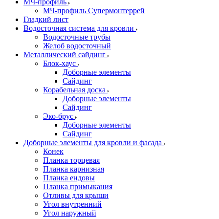
МЧ-профиль
МЧ-профиль Супермонтеррей
Гладкий лист
Водосточная система для кровли
Водосточные трубы
Желоб водосточный
Металлический сайдинг
Блок-хаус
Доборные элементы
Сайдинг
Корабельная доска
Доборные элементы
Сайдинг
Эко-брус
Доборные элементы
Сайдинг
Доборные элементы для кровли и фасада
Конек
Планка торцевая
Планка карнизная
Планка ендовы
Планка примыкания
Отливы для крыши
Угол внутренний
Угол наружный