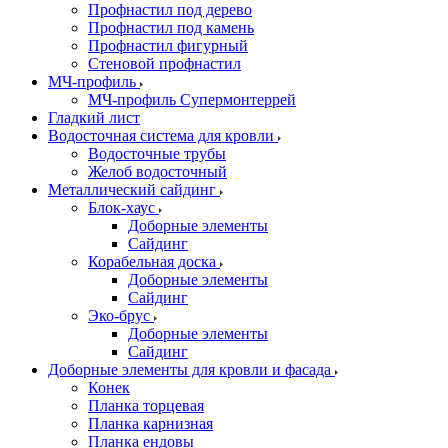
Профнастил под дерево
Профнастил под камень
Профнастил фигурный
Стеновой профнастил
МЧ-профиль
МЧ-профиль Супермонтеррей
Гладкий лист
Водосточная система для кровли
Водосточные трубы
Желоб водосточный
Металлический сайдинг
Блок-хаус
Доборные элементы
Сайдинг
Корабельная доска
Доборные элементы
Сайдинг
Эко-брус
Доборные элементы
Сайдинг
Доборные элементы для кровли и фасада
Конек
Планка торцевая
Планка карнизная
Планка ендовы