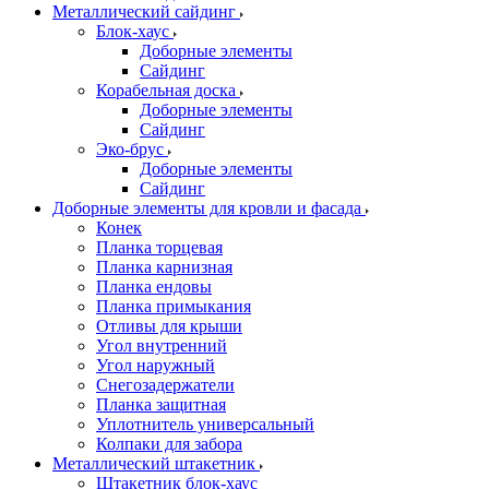
Металлический сайдинг
Блок-хаус
Доборные элементы
Сайдинг
Корабельная доска
Доборные элементы
Сайдинг
Эко-брус
Доборные элементы
Сайдинг
Доборные элементы для кровли и фасада
Конек
Планка торцевая
Планка карнизная
Планка ендовы
Планка примыкания
Отливы для крыши
Угол внутренний
Угол наружный
Снегозадержатели
Планка защитная
Уплотнитель универсальный
Колпаки для забора
Металлический штакетник
Штакетник блок-хаус