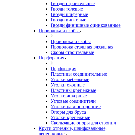
Гвозди строительные
Гвозди толевые
Гвозди шиферные
Гвозди винтовые
Гвозди финишные оцинкованные
Проволока и скобы
Проволока и скобы
Проволока стальная вязальная
Скобы строительные
Перфорация
Перфорация
Пластины соединительные
Уголки мебельные
Уголки оконные
Пластины крепежные
Уголки анкерные
Угловые соединители
Уголки равносторонние
Опоры для бруса
Уголки крепежные
Скользящие опоры для стропил
Круги отрезные, шлифовальные,
лепестковые