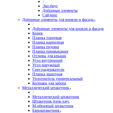
Эко-брус
Доборные элементы
Сайдинг
Доборные элементы для кровли и фасада
Доборные элементы для кровли и фасада
Конек
Планка торцевая
Планка карнизная
Планка ендовы
Планка примыкания
Отливы для крыши
Угол внутренний
Угол наружный
Снегозадержатели
Планка защитная
Уплотнитель универсальный
Колпаки для забора
Металлический штакетник
Металлический штакетник
Штакетник блок-хаус
М-образный штакетник
Евроштакетник