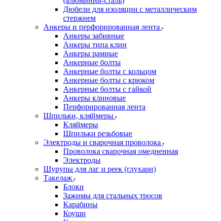
(алюминий-сталь)
Дюбели для изоляции с металлическим
стержнем
Анкеры и перфорированная лента
Анкеры забивные
Анкеры типа клин
Анкеры рамные
Анкерные болты
Анкерные болты с кольцом
Анкерные болты с крюком
Анкерные болты с гайкой
Анкеры клиновые
Перфорированная лента
Шпильки, кляймеры
Кляймеры
Шпильки резьбовые
Электроды и сварочная проволока
Проволока сварочная омедненная
Электроды
Шурупы для лаг и реек (глухари)
Такелаж
Блоки
Зажимы для стальных тросов
Карабины
Коуши