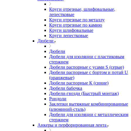
Круги отрезные, шлифовальные,
лепестковые
Круги отрезные по металлу
Круги отрезные по камню
Круги шлифовальные
Круги лепестковые
Дюбели
Дюбели
Дюбели для изоляции с пластиковым
стержнем
Дюбели распорные с усами S (серые)
Дюбели распорные c бортом и потай U
(оранжевые)
Дюбели распорные К (синие)
Дюбели бабочка
Дюбели-гвозди (Быстрый монтаж)
Рондоли
Заклепки вытяжные комбинированные
(алюминий-сталь)
Дюбели для изоляции с металлическим
стержнем
Анкеры и перфорированная лента