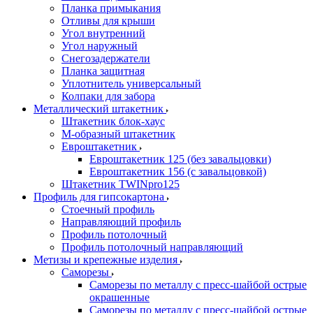
Планка примыкания
Отливы для крыши
Угол внутренний
Угол наружный
Снегозадержатели
Планка защитная
Уплотнитель универсальный
Колпаки для забора
Металлический штакетник
Штакетник блок-хаус
М-образный штакетник
Евроштакетник
Евроштакетник 125 (без завальцовки)
Евроштакетник 156 (с завальцовкой)
Штакетник TWINpro125
Профиль для гипсокартона
Стоечный профиль
Направляющий профиль
Профиль потолочный
Профиль потолочный направляющий
Метизы и крепежные изделия
Саморезы
Саморезы по металлу с пресс-шайбой острые
окрашенные
Саморезы по металлу с пресс-шайбой острые