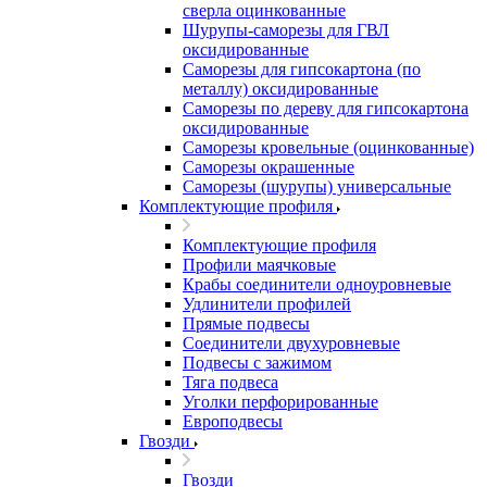
сверла оцинкованные
Шурупы-саморезы для ГВЛ
оксидированные
Саморезы для гипсокартона (по
металлу) оксидированные
Саморезы по дереву для гипсокартона
оксидированные
Саморезы кровельные (оцинкованные)
Саморезы окрашенные
Саморезы (шурупы) универсальные
Комплектующие профиля
Комплектующие профиля
Профили маячковые
Крабы соединители одноуровневые
Удлинители профилей
Прямые подвесы
Соединители двухуровневые
Подвесы с зажимом
Тяга подвеса
Уголки перфорированные
Европодвесы
Гвозди
Гвозди