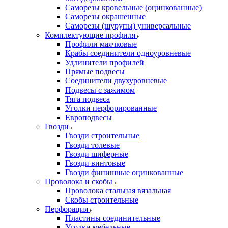
Саморезы кровельные (оцинкованные)
Саморезы окрашенные
Саморезы (шурупы) универсальные
Комплектующие профиля
Профили маячковые
Крабы соединители одноуровневые
Удлинители профилей
Прямые подвесы
Соединители двухуровневые
Подвесы с зажимом
Тяга подвеса
Уголки перфорированные
Европодвесы
Гвозди
Гвозди строительные
Гвозди толевые
Гвозди шиферные
Гвозди винтовые
Гвозди финишные оцинкованные
Проволока и скобы
Проволока стальная вязальная
Скобы строительные
Перфорация
Пластины соединительные
Уголки мебельные