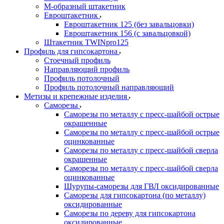
М-образный штакетник
Евроштакетник
Евроштакетник 125 (без завальцовки)
Евроштакетник 156 (с завальцовкой)
Штакетник TWINpro125
Профиль для гипсокартона
Стоечный профиль
Направляющий профиль
Профиль потолочный
Профиль потолочный направляющий
Метизы и крепежные изделия
Саморезы
Саморезы по металлу с пресс-шайбой острые
окрашенные
Саморезы по металлу с пресс-шайбой острые
оцинкованные
Саморезы по металлу с пресс-шайбой сверла
окрашенные
Саморезы по металлу с пресс-шайбой сверла
оцинкованные
Шурупы-саморезы для ГВЛ оксидированные
Саморезы для гипсокартона (по металлу)
оксидированные
Саморезы по дереву для гипсокартона
оксидированные