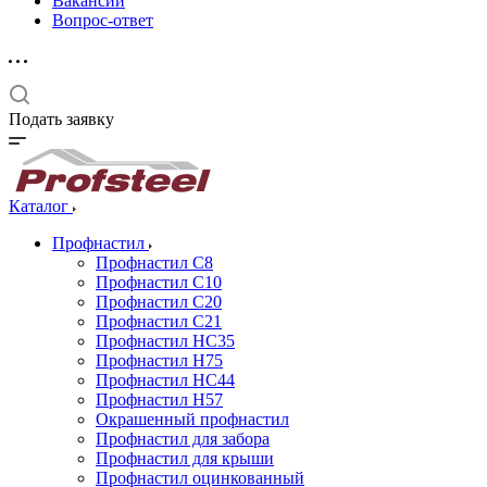
Вакансии
Вопрос-ответ
Подать заявку
Каталог
Профнастил
Профнастил С8
Профнастил С10
Профнастил С20
Профнастил С21
Профнастил НС35
Профнастил Н75
Профнастил HC44
Профнастил Н57
Окрашенный профнастил
Профнастил для забора
Профнастил для крыши
Профнастил оцинкованный