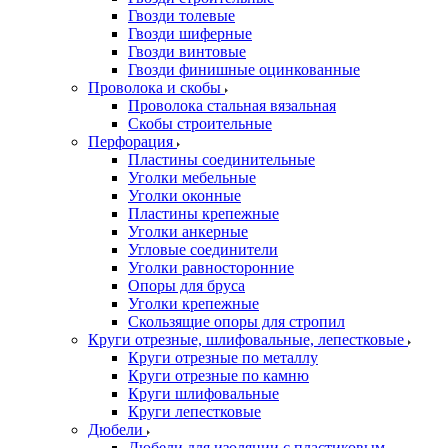
Гвозди толевые
Гвозди шиферные
Гвозди винтовые
Гвозди финишные оцинкованные
Проволока и скобы
Проволока стальная вязальная
Скобы строительные
Перфорация
Пластины соединительные
Уголки мебельные
Уголки оконные
Пластины крепежные
Уголки анкерные
Угловые соединители
Уголки равносторонние
Опоры для бруса
Уголки крепежные
Скользящие опоры для стропил
Круги отрезные, шлифовальные, лепестковые
Круги отрезные по металлу
Круги отрезные по камню
Круги шлифовальные
Круги лепестковые
Дюбели
Дюбели для изоляции с пластиковым