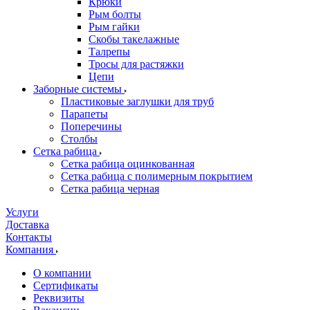
Крюки
Рым болты
Рым гайки
Скобы такелажные
Талрепы
Тросы для растяжки
Цепи
Заборные системы
Пластиковые заглушки для труб
Парапеты
Поперечины
Столбы
Сетка рабица
Сетка рабица оцинкованная
Сетка рабица с полимерным покрытием
Сетка рабица черная
Услуги
Доставка
Контакты
Компания
О компании
Сертификаты
Реквизиты