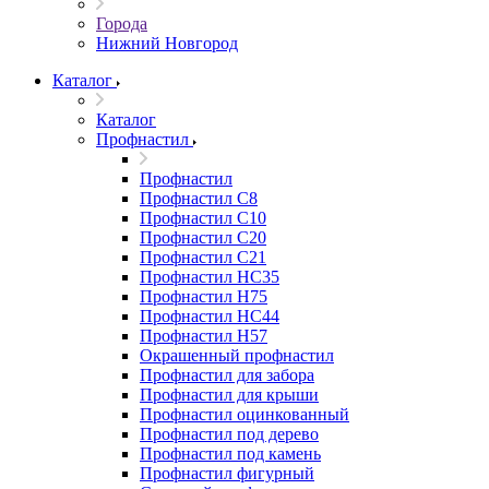
Города
Нижний Новгород
Каталог
Каталог
Профнастил
Профнастил
Профнастил С8
Профнастил С10
Профнастил С20
Профнастил С21
Профнастил НС35
Профнастил Н75
Профнастил HC44
Профнастил Н57
Окрашенный профнастил
Профнастил для забора
Профнастил для крыши
Профнастил оцинкованный
Профнастил под дерево
Профнастил под камень
Профнастил фигурный