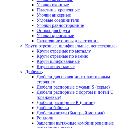
Уголки оконные
Пластины крепежные
Уголки анкерные
Угловые соединители
Уголки равносторонние
Опоры для бруса
Уголки крепежные
Скользящие опоры для стропил
Круги отрезные, шлифовальные, лепестковые
Круги отрезные по металлу
Круги отрезные по камню
Круги шлифовальные
Круги лепестковые
Дюбели
Дюбели для изоляции с пластиковым
стержнем
Дюбели распорные с усами S (серые)
Дюбели распорные c бортом и потай U
(оранжевые)
Дюбели распорные К (синие)
Дюбели бабочка
Дюбели-гвозди (Быстрый монтаж)
Рондоли
Заклепки вытяжные комбинированные