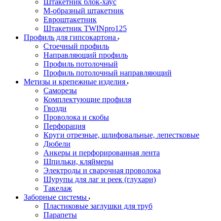
Штакетник блок-хаус
М-образный штакетник
Евроштакетник
Штакетник TWINpro125
Профиль для гипсокартона
Стоечный профиль
Направляющий профиль
Профиль потолочный
Профиль потолочный направляющий
Метизы и крепежные изделия
Саморезы
Комплектующие профиля
Гвозди
Проволока и скобы
Перфорация
Круги отрезные, шлифовальные, лепестковые
Дюбели
Анкеры и перфорированная лента
Шпильки, кляймеры
Электроды и сварочная проволока
Шурупы для лаг и реек (глухари)
Такелаж
Заборные системы
Пластиковые заглушки для труб
Парапеты