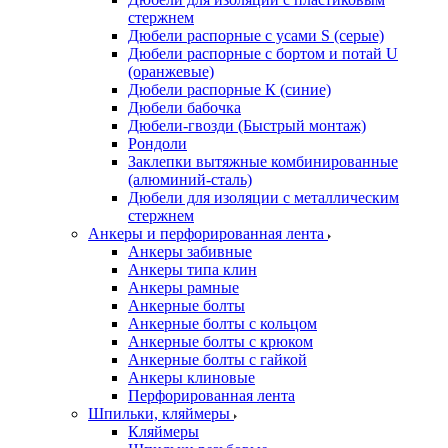
стержнем
Дюбели распорные с усами S (серые)
Дюбели распорные c бортом и потай U
(оранжевые)
Дюбели распорные К (синие)
Дюбели бабочка
Дюбели-гвозди (Быстрый монтаж)
Рондоли
Заклепки вытяжные комбинированные
(алюминий-сталь)
Дюбели для изоляции с металлическим
стержнем
Анкеры и перфорированная лента
Анкеры забивные
Анкеры типа клин
Анкеры рамные
Анкерные болты
Анкерные болты с кольцом
Анкерные болты с крюком
Анкерные болты с гайкой
Анкеры клиновые
Перфорированная лента
Шпильки, кляймеры
Кляймеры