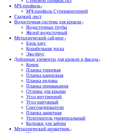
Стеновой профнастил
МЧ-профиль
МЧ-профиль Супермонтеррей
Гладкий лист
Водосточная система для кровли
Водосточные трубы
Желоб водосточный
Металлический сайдинг
Блок-хаус
Корабельная доска
Эко-брус
Доборные элементы для кровли и фасада
Конек
Планка торцевая
Планка карнизная
Планка ендовы
Планка примыкания
Отливы для крыши
Угол внутренний
Угол наружный
Снегозадержатели
Планка защитная
Уплотнитель универсальный
Колпаки для забора
Металлический штакетник