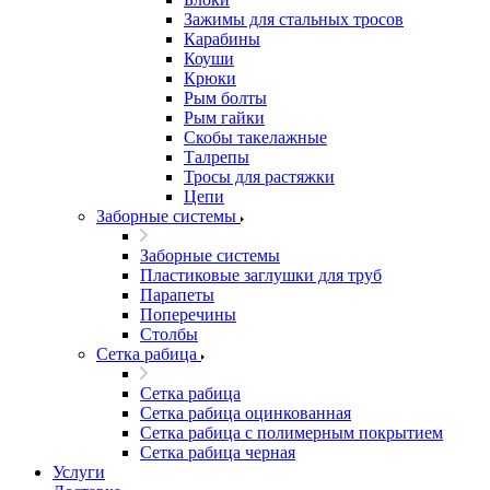
Зажимы для стальных тросов
Карабины
Коуши
Крюки
Рым болты
Рым гайки
Скобы такелажные
Талрепы
Тросы для растяжки
Цепи
Заборные системы
Заборные системы
Пластиковые заглушки для труб
Парапеты
Поперечины
Столбы
Сетка рабица
Сетка рабица
Сетка рабица оцинкованная
Сетка рабица с полимерным покрытием
Сетка рабица черная
Услуги