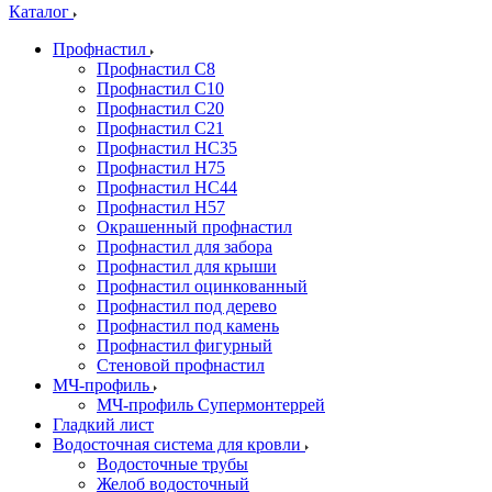
Каталог
Профнастил
Профнастил С8
Профнастил С10
Профнастил С20
Профнастил С21
Профнастил НС35
Профнастил Н75
Профнастил HC44
Профнастил Н57
Окрашенный профнастил
Профнастил для забора
Профнастил для крыши
Профнастил оцинкованный
Профнастил под дерево
Профнастил под камень
Профнастил фигурный
Стеновой профнастил
МЧ-профиль
МЧ-профиль Супермонтеррей
Гладкий лист
Водосточная система для кровли
Водосточные трубы
Желоб водосточный