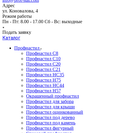
info@prof-stal.com
Адрес
ул. Коновалова, 4
Режим работы
Пн - Пт: 8.00 - 17.00 Сб - Вс: выходные
Подать заявку
Каталог
Профнастил
Профнастил С8
Профнастил С10
Профнастил С20
Профнастил С21
Профнастил НС35
Профнастил Н75
Профнастил HC44
Профнастил Н57
Окрашенный профнастил
Профнастил для забора
Профнастил для крыши
Профнастил оцинкованный
Профнастил под дерево
Профнастил под камень
Профнастил фигурный