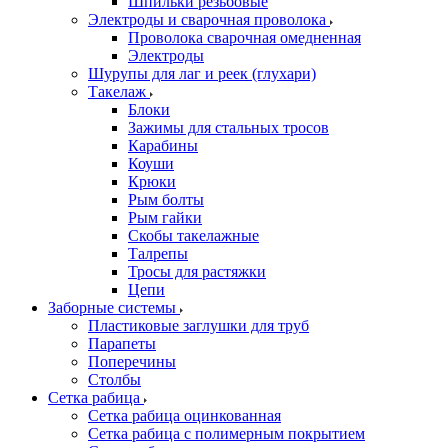
Шпильки резьбовые
Электроды и сварочная проволока
Проволока сварочная омедненная
Электроды
Шурупы для лаг и реек (глухари)
Такелаж
Блоки
Зажимы для стальных тросов
Карабины
Коуши
Крюки
Рым болты
Рым гайки
Скобы такелажные
Талрепы
Тросы для растяжки
Цепи
Заборные системы
Пластиковые заглушки для труб
Парапеты
Поперечины
Столбы
Сетка рабица
Сетка рабица оцинкованная
Сетка рабица с полимерным покрытием