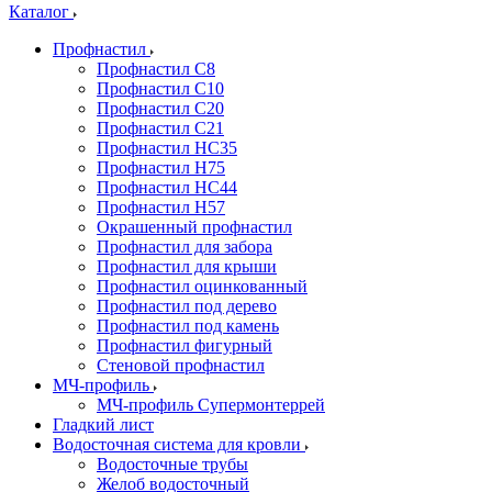
Каталог
Профнастил
Профнастил С8
Профнастил С10
Профнастил С20
Профнастил С21
Профнастил НС35
Профнастил Н75
Профнастил HC44
Профнастил Н57
Окрашенный профнастил
Профнастил для забора
Профнастил для крыши
Профнастил оцинкованный
Профнастил под дерево
Профнастил под камень
Профнастил фигурный
Стеновой профнастил
МЧ-профиль
МЧ-профиль Супермонтеррей
Гладкий лист
Водосточная система для кровли
Водосточные трубы
Желоб водосточный