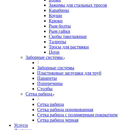
Зажимы для стальных тросов
Карабины
Коуши
Крюки
Рым болты
Рым гайки
Скобы такелажные
Талрепы
Тросы для растяжки
Цепи
Заборные системы
Заборные системы
Пластиковые заглушки для труб
Парапеты
Поперечины
Столбы
Сетка рабица
Сетка рабица
Сетка рабица оцинкованная
Сетка рабица с полимерным покрытием
Сетка рабица черная
Услуги