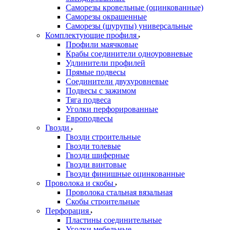
Саморезы кровельные (оцинкованные)
Саморезы окрашенные
Саморезы (шурупы) универсальные
Комплектующие профиля
Профили маячковые
Крабы соединители одноуровневые
Удлинители профилей
Прямые подвесы
Соединители двухуровневые
Подвесы с зажимом
Тяга подвеса
Уголки перфорированные
Европодвесы
Гвозди
Гвозди строительные
Гвозди толевые
Гвозди шиферные
Гвозди винтовые
Гвозди финишные оцинкованные
Проволока и скобы
Проволока стальная вязальная
Скобы строительные
Перфорация
Пластины соединительные
Уголки мебельные