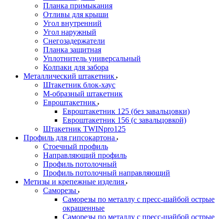
Планка примыкания
Отливы для крыши
Угол внутренний
Угол наружный
Снегозадержатели
Планка защитная
Уплотнитель универсальный
Колпаки для забора
Металлический штакетник
Штакетник блок-хаус
М-образный штакетник
Евроштакетник
Евроштакетник 125 (без завальцовки)
Евроштакетник 156 (с завальцовкой)
Штакетник TWINpro125
Профиль для гипсокартона
Стоечный профиль
Направляющий профиль
Профиль потолочный
Профиль потолочный направляющий
Метизы и крепежные изделия
Саморезы
Саморезы по металлу с пресс-шайбой острые
окрашенные
Саморезы по металлу с пресс-шайбой острые