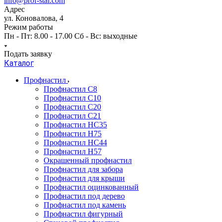
info@prof-stal.com
Адрес
ул. Коновалова, 4
Режим работы
Пн - Пт: 8.00 - 17.00 Сб - Вс: выходные
Подать заявку
Каталог
Профнастил
Профнастил С8
Профнастил С10
Профнастил С20
Профнастил С21
Профнастил НС35
Профнастил Н75
Профнастил HC44
Профнастил Н57
Окрашенный профнастил
Профнастил для забора
Профнастил для крыши
Профнастил оцинкованный
Профнастил под дерево
Профнастил под камень
Профнастил фигурный