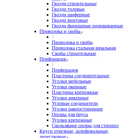
Гвозди строительные
Гвозди толевые
Гвозди шиферные
Гвозди винтовые
Гвозди финишные оцинкованные
Проволока и скобы
Проволока и скобы
Проволока стальная вязальная
Скобы строительные
Перфорация
Перфорация
Пластины соединительные
Уголки мебельные
Уголки оконные
Пластины крепежные
Уголки анкерные
Угловые соединители
Уголки равносторонние
Опоры для бруса
Уголки крепежные
Скользящие опоры для стропил
Круги отрезные, шлифовальные,
лепестковые