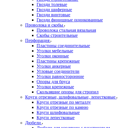
Гвозди толевые
Гвозди шиферные
Гвозди винтовые
Гвозди финишные оцинкованные
Проволока и скобы
Проволока стальная вязальная
Скобы строительные
Перфорация
Пластины соединительные
Уголки мебельные
Уголки оконные
Пластины крепежные
Уголки анкерные
Угловые соединители
Уголки равносторонние
Опоры для бруса
Уголки крепежные
Скользящие опоры для стропил
Круги отрезные, шлифовальные, лепестковые
Круги отрезные по металлу
Круги отрезные по камню
Круги шлифовальные
Круги лепестковые
Дюбели
Дюбели для изоляции с пластиковым