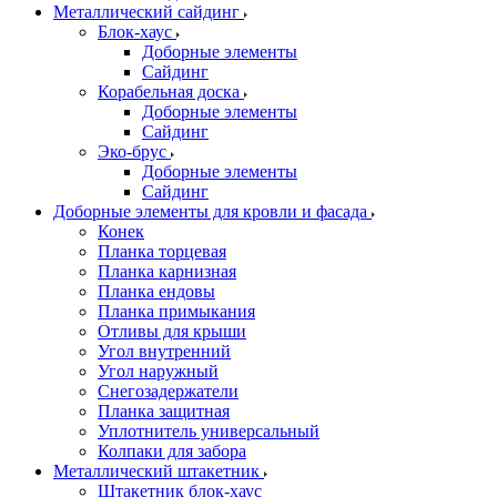
Металлический сайдинг
Блок-хаус
Доборные элементы
Сайдинг
Корабельная доска
Доборные элементы
Сайдинг
Эко-брус
Доборные элементы
Сайдинг
Доборные элементы для кровли и фасада
Конек
Планка торцевая
Планка карнизная
Планка ендовы
Планка примыкания
Отливы для крыши
Угол внутренний
Угол наружный
Снегозадержатели
Планка защитная
Уплотнитель универсальный
Колпаки для забора
Металлический штакетник
Штакетник блок-хаус