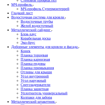
Стеновой профнастил
МЧ-профиль
МЧ-профиль Супермонтеррей
Гладкий лист
Водосточная система для кровли
Водосточные трубы
Желоб водосточный
Металлический сайдинг
Блок-хаус
Корабельная доска
Эко-брус
Доборные элементы для кровли и фасада
Конек
Планка торцевая
Планка карнизная
Планка ендовы
Планка примыкания
Отливы для крыши
Угол внутренний
Угол наружный
Снегозадержатели
Планка защитная
Уплотнитель универсальный
Колпаки для забора
Металлический штакетник