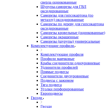
сверла оцинкованные
Шурупы-саморезы для ГВЛ
оксидированные
Саморезы для гипсокартона (по
металлу) оксидированные
Саморезы по дереву для гипсокартона
оксидированные
Саморезы кровельные (оцинкованные)
Саморезы окрашенные
Саморезы (шурупы) универсальные
Комплектующие профиля
Комплектующие профиля
Профили маячковые
Крабы соединители одноуровневые
Удлинители профилей
Прямые подвесы
Соединители двухуровневые
Подвесы с зажимом
Тяга подвеса
Уголки перфорированные
Европодвесы
Гвозди
Гвозди