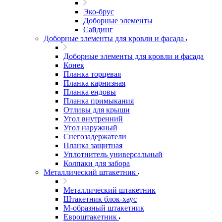
Эко-брус
Доборные элементы
Сайдинг
Доборные элементы для кровли и фасада
Доборные элементы для кровли и фасада
Конек
Планка торцевая
Планка карнизная
Планка ендовы
Планка примыкания
Отливы для крыши
Угол внутренний
Угол наружный
Снегозадержатели
Планка защитная
Уплотнитель универсальный
Колпаки для забора
Металлический штакетник
Металлический штакетник
Штакетник блок-хаус
М-образный штакетник
Евроштакетник