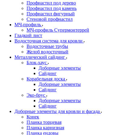
Профнастил под дерево
Профнастил под камень
Профнастил фигурный
Стеновой профнастил
МЧ-профиль
МЧ-профиль Супермонтеррей
Гладкий лист
Водосточная система для кровли
Водосточные трубы
Желоб водосточный
Металлический сайдинг
Блок-хаус
Доборные элементы
Сайдинг
Корабельная доска
Доборные элементы
Сайдинг
Эко-брус
Доборные элементы
Сайдинг
Доборные элементы для кровли и фасада
Конек
Планка торцевая
Планка карнизная
Планка ендовы