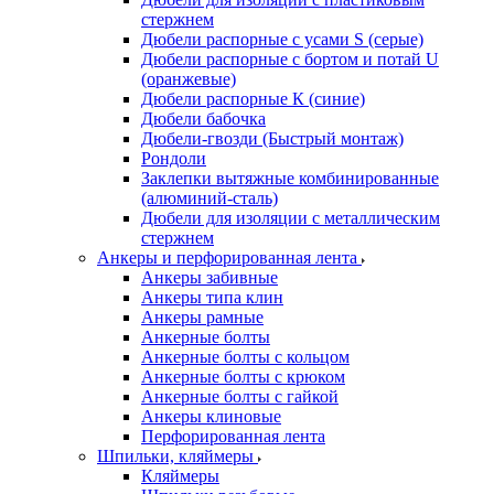
стержнем
Дюбели распорные с усами S (серые)
Дюбели распорные c бортом и потай U
(оранжевые)
Дюбели распорные К (синие)
Дюбели бабочка
Дюбели-гвозди (Быстрый монтаж)
Рондоли
Заклепки вытяжные комбинированные
(алюминий-сталь)
Дюбели для изоляции с металлическим
стержнем
Анкеры и перфорированная лента
Анкеры забивные
Анкеры типа клин
Анкеры рамные
Анкерные болты
Анкерные болты с кольцом
Анкерные болты с крюком
Анкерные болты с гайкой
Анкеры клиновые
Перфорированная лента
Шпильки, кляймеры
Кляймеры