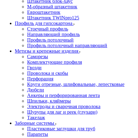
Штакетник блок-хаус
М-образный штакетник
Евроштакетник
Штакетник TWINpro125
Профиль для гипсокартона
Стоечный профиль
Направляющий профиль
Профиль потолочный
Профиль потолочный направляющий
Метизы и крепежные изделия
Саморезы
Комплектующие профиля
Гвозди
Проволока и скобы
Перфорация
Круги отрезные, шлифовальные, лепестковые
Дюбели
Анкеры и перфорированная лента
Шпильки, кляймеры
Электроды и сварочная проволока
Шурупы для лаг и реек (глухари)
Такелаж
Заборные системы
Пластиковые заглушки для труб
Парапеты