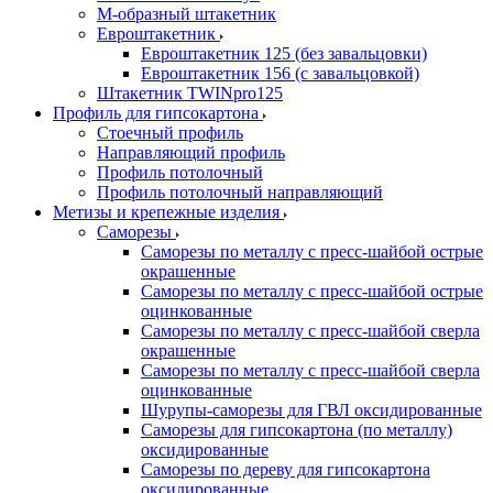
М-образный штакетник
Евроштакетник
Евроштакетник 125 (без завальцовки)
Евроштакетник 156 (с завальцовкой)
Штакетник TWINpro125
Профиль для гипсокартона
Стоечный профиль
Направляющий профиль
Профиль потолочный
Профиль потолочный направляющий
Метизы и крепежные изделия
Саморезы
Саморезы по металлу с пресс-шайбой острые
окрашенные
Саморезы по металлу с пресс-шайбой острые
оцинкованные
Саморезы по металлу с пресс-шайбой сверла
окрашенные
Саморезы по металлу с пресс-шайбой сверла
оцинкованные
Шурупы-саморезы для ГВЛ оксидированные
Саморезы для гипсокартона (по металлу)
оксидированные
Саморезы по дереву для гипсокартона
оксидированные