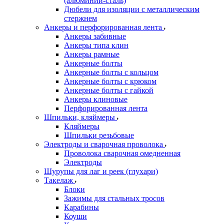
(алюминий-сталь)
Дюбели для изоляции с металлическим
стержнем
Анкеры и перфорированная лента
Анкеры забивные
Анкеры типа клин
Анкеры рамные
Анкерные болты
Анкерные болты с кольцом
Анкерные болты с крюком
Анкерные болты с гайкой
Анкеры клиновые
Перфорированная лента
Шпильки, кляймеры
Кляймеры
Шпильки резьбовые
Электроды и сварочная проволока
Проволока сварочная омедненная
Электроды
Шурупы для лаг и реек (глухари)
Такелаж
Блоки
Зажимы для стальных тросов
Карабины
Коуши