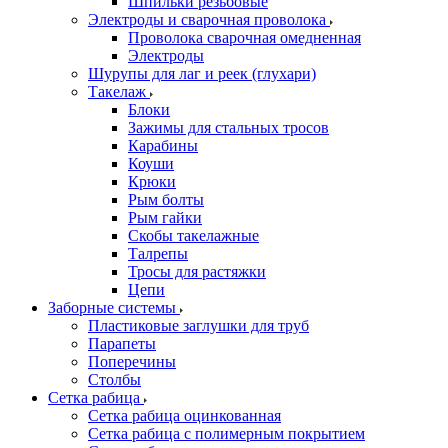
Шпильки резьбовые
Электроды и сварочная проволока
Проволока сварочная омедненная
Электроды
Шурупы для лаг и реек (глухари)
Такелаж
Блоки
Зажимы для стальных тросов
Карабины
Коуши
Крюки
Рым болты
Рым гайки
Скобы такелажные
Талрепы
Тросы для растяжки
Цепи
Заборные системы
Пластиковые заглушки для труб
Парапеты
Поперечины
Столбы
Сетка рабица
Сетка рабица оцинкованная
Сетка рабица с полимерным покрытием