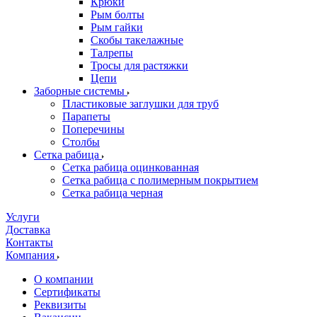
Крюки
Рым болты
Рым гайки
Скобы такелажные
Талрепы
Тросы для растяжки
Цепи
Заборные системы
Пластиковые заглушки для труб
Парапеты
Поперечины
Столбы
Сетка рабица
Сетка рабица оцинкованная
Сетка рабица с полимерным покрытием
Сетка рабица черная
Услуги
Доставка
Контакты
Компания
О компании
Сертификаты
Реквизиты