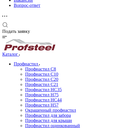
Вакансии
Вопрос-ответ
Подать заявку
Каталог
Профнастил
Профнастил С8
Профнастил С10
Профнастил С20
Профнастил С21
Профнастил НС35
Профнастил Н75
Профнастил HC44
Профнастил Н57
Окрашенный профнастил
Профнастил для забора
Профнастил для крыши
Профнастил оцинкованный