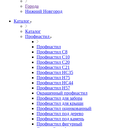
Города
Нижний Новгород
Каталог
Каталог
Профнастил
Профнастил
Профнастил С8
Профнастил С10
Профнастил С20
Профнастил С21
Профнастил НС35
Профнастил Н75
Профнастил HC44
Профнастил Н57
Окрашенный профнастил
Профнастил для забора
Профнастил для крыши
Профнастил оцинкованный
Профнастил под дерево
Профнастил под камень
Профнастил фигурный