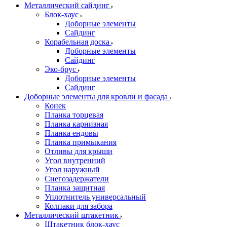
Металлический сайдинг
Блок-хаус
Доборные элементы
Сайдинг
Корабельная доска
Доборные элементы
Сайдинг
Эко-брус
Доборные элементы
Сайдинг
Доборные элементы для кровли и фасада
Конек
Планка торцевая
Планка карнизная
Планка ендовы
Планка примыкания
Отливы для крыши
Угол внутренний
Угол наружный
Снегозадержатели
Планка защитная
Уплотнитель универсальный
Колпаки для забора
Металлический штакетник
Штакетник блок-хаус