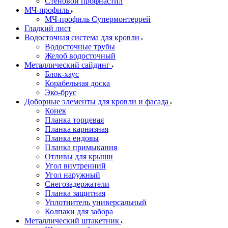
Стеновой профнастил
МЧ-профиль
МЧ-профиль Супермонтеррей
Гладкий лист
Водосточная система для кровли
Водосточные трубы
Желоб водосточный
Металлический сайдинг
Блок-хаус
Корабельная доска
Эко-брус
Доборные элементы для кровли и фасада
Конек
Планка торцевая
Планка карнизная
Планка ендовы
Планка примыкания
Отливы для крыши
Угол внутренний
Угол наружный
Снегозадержатели
Планка защитная
Уплотнитель универсальный
Колпаки для забора
Металлический штакетник