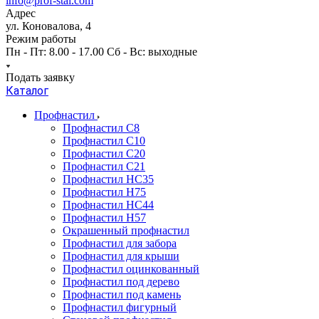
info@prof-stal.com
Адрес
ул. Коновалова, 4
Режим работы
Пн - Пт: 8.00 - 17.00 Сб - Вс: выходные
Подать заявку
Каталог
Профнастил
Профнастил С8
Профнастил С10
Профнастил С20
Профнастил С21
Профнастил НС35
Профнастил Н75
Профнастил HC44
Профнастил Н57
Окрашенный профнастил
Профнастил для забора
Профнастил для крыши
Профнастил оцинкованный
Профнастил под дерево
Профнастил под камень
Профнастил фигурный