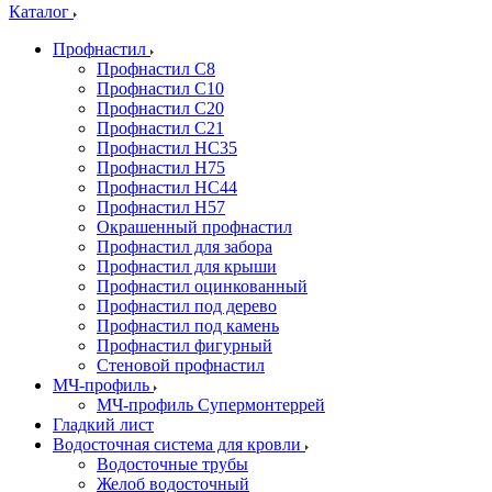
Каталог
Профнастил
Профнастил С8
Профнастил С10
Профнастил С20
Профнастил С21
Профнастил НС35
Профнастил Н75
Профнастил HC44
Профнастил Н57
Окрашенный профнастил
Профнастил для забора
Профнастил для крыши
Профнастил оцинкованный
Профнастил под дерево
Профнастил под камень
Профнастил фигурный
Стеновой профнастил
МЧ-профиль
МЧ-профиль Супермонтеррей
Гладкий лист
Водосточная система для кровли
Водосточные трубы
Желоб водосточный