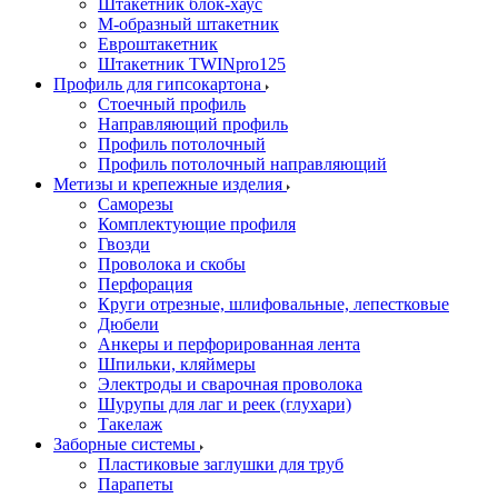
Штакетник блок-хаус
М-образный штакетник
Евроштакетник
Штакетник TWINpro125
Профиль для гипсокартона
Стоечный профиль
Направляющий профиль
Профиль потолочный
Профиль потолочный направляющий
Метизы и крепежные изделия
Саморезы
Комплектующие профиля
Гвозди
Проволока и скобы
Перфорация
Круги отрезные, шлифовальные, лепестковые
Дюбели
Анкеры и перфорированная лента
Шпильки, кляймеры
Электроды и сварочная проволока
Шурупы для лаг и реек (глухари)
Такелаж
Заборные системы
Пластиковые заглушки для труб
Парапеты